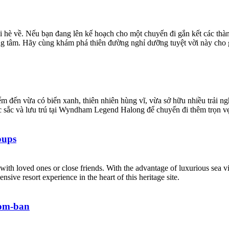
i hè về. Nếu bạn đang lên kế hoạch cho một chuyến đi gắn kết các thà
ung tâm. Hãy cùng khám phá thiên đường nghỉ dưỡng tuyệt vời này cho 
 đến vừa có biển xanh, thiên nhiên hùng vĩ, vừa sở hữu nhiều trải ng
 sắc và lưu trú tại Wyndham Legend Halong để chuyến đi thêm trọn v
oups
th loved ones or close friends. With the advantage of luxurious sea view
ve resort experience in the heart of this heritage site.
hom-ban