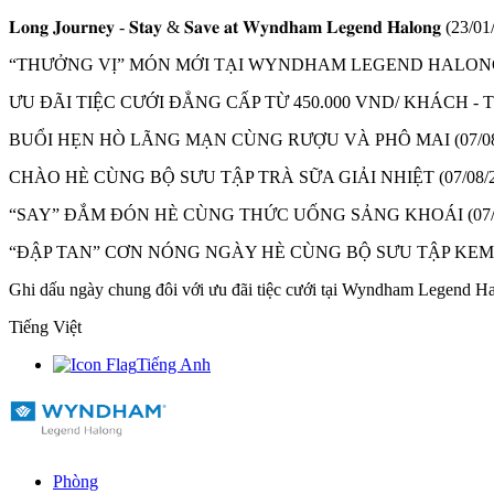
𝐋𝐨𝐧𝐠 𝐉𝐨𝐮𝐫𝐧𝐞𝐲 - 𝐒𝐭𝐚𝐲 & 𝐒𝐚𝐯𝐞 𝐚𝐭 𝐖𝐲𝐧𝐝𝐡𝐚𝐦 𝐋𝐞𝐠𝐞𝐧𝐝 𝐇𝐚𝐥𝐨𝐧𝐠
(23/01
“THƯỞNG VỊ” MÓN MỚI TẠI WYNDHAM LEGEND HALON
ƯU ĐÃI TIỆC CƯỚI ĐẲNG CẤP TỪ 450.000 VND/ KHÁCH 
BUỔI HẸN HÒ LÃNG MẠN CÙNG RƯỢU VÀ PHÔ MAI
(07/0
CHÀO HÈ CÙNG BỘ SƯU TẬP TRÀ SỮA GIẢI NHIỆT
(07/08/
“SAY” ĐẮM ĐÓN HÈ CÙNG THỨC UỐNG SẢNG KHOÁI
(07
“ĐẬP TAN” CƠN NÓNG NGÀY HÈ CÙNG BỘ SƯU TẬP KE
Ghi dấu ngày chung đôi với ưu đãi tiệc cưới tại Wyndham Legend H
Tiếng Việt
Tiếng Anh
Phòng