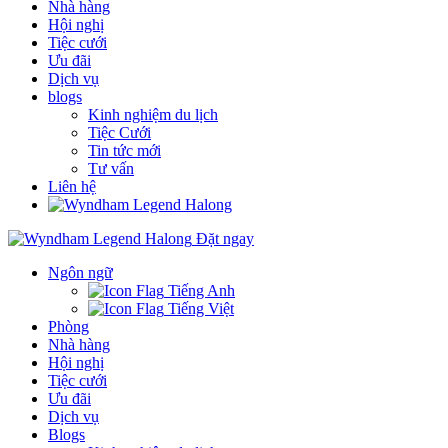
Nhà hàng
Hội nghị
Tiệc cưới
Ưu đãi
Dịch vụ
blogs
Kinh nghiệm du lịch
Tiệc Cưới
Tin tức mới
Tư vấn
Liên hệ
Đặt ngay
Ngôn ngữ
Tiếng Anh
Tiếng Việt
Phòng
Nhà hàng
Hội nghị
Tiệc cưới
Ưu đãi
Dịch vụ
Blogs