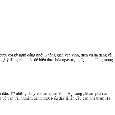
cưới với kỳ nghỉ đáng nhớ. Không gian ven vịnh, dịch vụ đa dạng và
ợi ý đáng cân nhắc để hiện thực hóa ngày trọng đại theo đúng mong
 hấp dẫn. Từ những chuyến tham quan Vịnh Hạ Long , khám phá các
i vô vàn trải nghiệm đáng nhớ. Nếu đây là lần đầu bạn ghé thăm Hạ