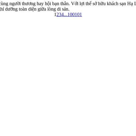
ùng người thương hay hội bạn thân. Với lợi thế sở hữu khách sạn Hạ 
ỉ dưỡng toàn diện giữa lòng di sản.
1
2
3
4
...
100
101