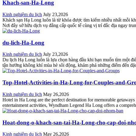
Khach-san-Ha-Long
Kinh nghiệm du lịch
July 23,2026
Khách sạn Hạ Long luôn là từ khóa được tìm kiếm nhiều nhất mỗi kh
Nơi đây sở hữu dịch vụ đẳng cấp quốc tế cùng vị trí đắc địa ngay tr
du-lich-Ha-Long
Kinh nghiệm du lịch
July 23,2026
Du lịch Hạ Long luôn là lựa chọn hàng đầu khi bạn muốn tìm một điểm
tận hưởng không khí mùa hè sôi động, khám phá những điểm đến đặc
Top-Hotel-Activities-in-Ha-Long-for-Couples-and-Gr
Kinh nghiệm du lịch
May 26,2026
Hotel in Ha Long are the perfect destination for memorable getaways wi
entertainment activities, Wyndham Legend Ha Long offers a comprehensi
Hoat-dong-o-khach-san-tai-Ha-Long-cho-cap-doi-n
Kinh nghiệm du lịch
May 26,2026