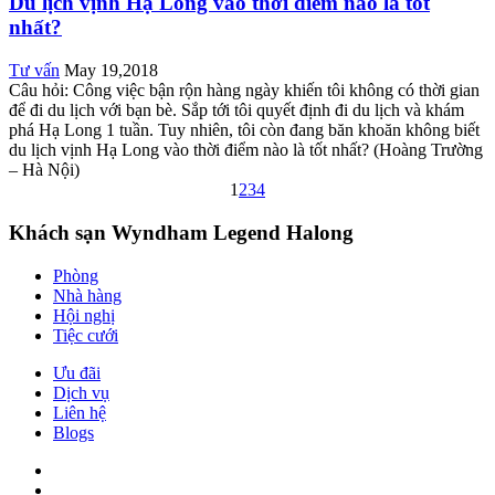
Du lịch vịnh Hạ Long vào thời điểm nào là tốt
nhất?
Tư vấn
May 19,2018
Câu hỏi: Công việc bận rộn hàng ngày khiến tôi không có thời gian
để đi du lịch với bạn bè. Sắp tới tôi quyết định đi du lịch và khám
phá Hạ Long 1 tuần. Tuy nhiên, tôi còn đang băn khoăn không biết
du lịch vịnh Hạ Long vào thời điểm nào là tốt nhất? (Hoàng Trường
– Hà Nội)
1
2
3
4
Khách sạn Wyndham Legend Halong
Phòng
Nhà hàng
Hội nghị
Tiệc cưới
Ưu đãi
Dịch vụ
Liên hệ
Blogs