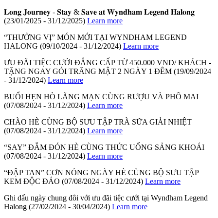
𝐋𝐨𝐧𝐠 𝐉𝐨𝐮𝐫𝐧𝐞𝐲 - 𝐒𝐭𝐚𝐲 & 𝐒𝐚𝐯𝐞 𝐚𝐭 𝐖𝐲𝐧𝐝𝐡𝐚𝐦 𝐋𝐞𝐠𝐞𝐧𝐝 𝐇𝐚𝐥𝐨𝐧𝐠
(23/01/2025 - 31/12/2025)
Learn more
“THƯỞNG VỊ” MÓN MỚI TẠI WYNDHAM LEGEND
HALONG
(09/10/2024 - 31/12/2024)
Learn more
ƯU ĐÃI TIỆC CƯỚI ĐẲNG CẤP TỪ 450.000 VND/ KHÁCH -
TẶNG NGAY GÓI TRĂNG MẬT 2 NGÀY 1 ĐÊM
(19/09/2024
- 31/12/2024)
Learn more
BUỔI HẸN HÒ LÃNG MẠN CÙNG RƯỢU VÀ PHÔ MAI
(07/08/2024 - 31/12/2024)
Learn more
CHÀO HÈ CÙNG BỘ SƯU TẬP TRÀ SỮA GIẢI NHIỆT
(07/08/2024 - 31/12/2024)
Learn more
“SAY” ĐẮM ĐÓN HÈ CÙNG THỨC UỐNG SẢNG KHOÁI
(07/08/2024 - 31/12/2024)
Learn more
“ĐẬP TAN” CƠN NÓNG NGÀY HÈ CÙNG BỘ SƯU TẬP
KEM ĐỘC ĐÁO
(07/08/2024 - 31/12/2024)
Learn more
Ghi dấu ngày chung đôi với ưu đãi tiệc cưới tại Wyndham Legend
Halong
(27/02/2024 - 30/04/2024)
Learn more