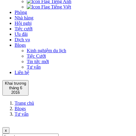
Tiếng Anh
Tiếng Việt
Phòng
Nhà hàng
Hội nghị
Tiệc cưới
Ưu đãi
Dịch vụ
Blogs
Kinh nghiệm du lịch
Tiệc Cưới
Tin tức mới
Tư vấn
Liên hệ
Khai trương
tháng 6
2016
Trang chủ
Blogs
Tư vấn
x