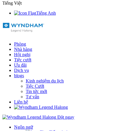
Tiếng Việt
Tiếng Anh
Phòng
Nhà hàng
Hội nghị
Tiệc cưới
Ưu đãi
Dịch vụ
blogs
Kinh nghiệm du lịch
Tiệc Cưới
Tin tức mới
Tư vấn
Liên hệ
Đặt ngay
Ngôn ngữ