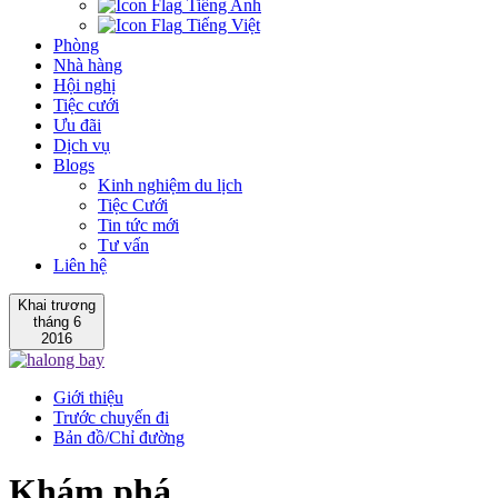
Tiếng Anh
Tiếng Việt
Phòng
Nhà hàng
Hội nghị
Tiệc cưới
Ưu đãi
Dịch vụ
Blogs
Kinh nghiệm du lịch
Tiệc Cưới
Tin tức mới
Tư vấn
Liên hệ
Khai trương
tháng 6
2016
Giới thiệu
Trước chuyến đi
Bản đồ/Chỉ đường
Khám phá