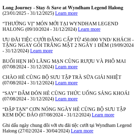
𝐋𝐨𝐧𝐠 𝐉𝐨𝐮𝐫𝐧𝐞𝐲 - 𝐒𝐭𝐚𝐲 & 𝐒𝐚𝐯𝐞 𝐚𝐭 𝐖𝐲𝐧𝐝𝐡𝐚𝐦 𝐋𝐞𝐠𝐞𝐧𝐝 𝐇𝐚𝐥𝐨𝐧𝐠
(23/01/2025 - 31/12/2025)
Learn more
“THƯỞNG VỊ” MÓN MỚI TẠI WYNDHAM LEGEND
HALONG
(09/10/2024 - 31/12/2024)
Learn more
ƯU ĐÃI TIỆC CƯỚI ĐẲNG CẤP TỪ 450.000 VND/ KHÁCH -
TẶNG NGAY GÓI TRĂNG MẬT 2 NGÀY 1 ĐÊM
(19/09/2024
- 31/12/2024)
Learn more
BUỔI HẸN HÒ LÃNG MẠN CÙNG RƯỢU VÀ PHÔ MAI
(07/08/2024 - 31/12/2024)
Learn more
CHÀO HÈ CÙNG BỘ SƯU TẬP TRÀ SỮA GIẢI NHIỆT
(07/08/2024 - 31/12/2024)
Learn more
“SAY” ĐẮM ĐÓN HÈ CÙNG THỨC UỐNG SẢNG KHOÁI
(07/08/2024 - 31/12/2024)
Learn more
“ĐẬP TAN” CƠN NÓNG NGÀY HÈ CÙNG BỘ SƯU TẬP
KEM ĐỘC ĐÁO
(07/08/2024 - 31/12/2024)
Learn more
Ghi dấu ngày chung đôi với ưu đãi tiệc cưới tại Wyndham Legend
Halong
(27/02/2024 - 30/04/2024)
Learn more