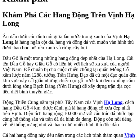
Khám Phá Các Hang Động Trên Vịnh Hạ
Long
Ẩn dấu dưới các đỉnh núi giữa làn nước trong xanh của Vịnh
Hạ
Long
là hàng ngàn cột đá, hang và động đá với muôn vàn hình thù
được bao bọc bởi rêu xanh và rừng cây bụi.
Đầu Gỗ là một trong những hang động đẹp nhất của Hạ Long. Cái
tên Đầu Gỗ hay Giấu Gỗ có liên hệ với lịch sử xa xưa của người
Việt Nam. Để chuẩn bị cho cuộc chiến chống lại quân Mông Cổ
xâm lược năm 1288, tướng Trần Hưng Đạo đã cử một đạo quân đến
khu vực này cất giấu những chiếc cọc gỗ trước khi đem xuống cắm
dưới lòng sông Bạch Đằng (Yên Hưng) để xây dựng trận địa cọc
tiêu diệt binh thuyền giặc.
Động Thiên Cung nằm tại phía Tây Nam của Vịnh
Hạ Long
, cách
hang Đầu Gỗ 4 km, được đánh giá là hang động cổ xưa đẹp nhất
trên Vịnh. Diện tích hang rộng 10.000 m2 với cấu trúc đá phức tạp
cùng hệ thống sàn và trần đá đa hình đa dạng. Động còn nổi tiếng
về hệ thống măng nhũ và thạch nhũ nhiều hình thù độc đáo.
Cả hai hang động này đều nằm trong các lịch trình thăm quan
Vịnh