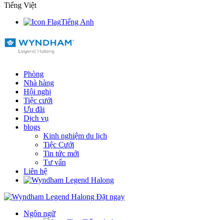
Tiếng Việt
Tiếng Anh
Phòng
Nhà hàng
Hội nghị
Tiệc cưới
Ưu đãi
Dịch vụ
blogs
Kinh nghiệm du lịch
Tiệc Cưới
Tin tức mới
Tư vấn
Liên hệ
Đặt ngay
Ngôn ngữ