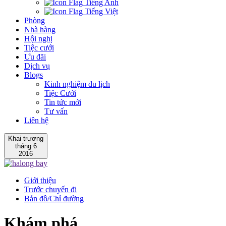
Tiếng Anh
Tiếng Việt
Phòng
Nhà hàng
Hội nghị
Tiệc cưới
Ưu đãi
Dịch vụ
Blogs
Kinh nghiệm du lịch
Tiệc Cưới
Tin tức mới
Tư vấn
Liên hệ
Khai trương
tháng 6
2016
Giới thiệu
Trước chuyến đi
Bản đồ/Chỉ đường
Khám phá