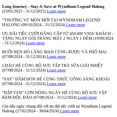
𝐋𝐨𝐧𝐠 𝐉𝐨𝐮𝐫𝐧𝐞𝐲 - 𝐒𝐭𝐚𝐲 & 𝐒𝐚𝐯𝐞 𝐚𝐭 𝐖𝐲𝐧𝐝𝐡𝐚𝐦 𝐋𝐞𝐠𝐞𝐧𝐝 𝐇𝐚𝐥𝐨𝐧𝐠
(23/01/2025 - 31/12/2025)
Learn more
“THƯỞNG VỊ” MÓN MỚI TẠI WYNDHAM LEGEND
HALONG
(09/10/2024 - 31/12/2024)
Learn more
ƯU ĐÃI TIỆC CƯỚI ĐẲNG CẤP TỪ 450.000 VND/ KHÁCH -
TẶNG NGAY GÓI TRĂNG MẬT 2 NGÀY 1 ĐÊM
(19/09/2024
- 31/12/2024)
Learn more
BUỔI HẸN HÒ LÃNG MẠN CÙNG RƯỢU VÀ PHÔ MAI
(07/08/2024 - 31/12/2024)
Learn more
CHÀO HÈ CÙNG BỘ SƯU TẬP TRÀ SỮA GIẢI NHIỆT
(07/08/2024 - 31/12/2024)
Learn more
“SAY” ĐẮM ĐÓN HÈ CÙNG THỨC UỐNG SẢNG KHOÁI
(07/08/2024 - 31/12/2024)
Learn more
“ĐẬP TAN” CƠN NÓNG NGÀY HÈ CÙNG BỘ SƯU TẬP
KEM ĐỘC ĐÁO
(07/08/2024 - 31/12/2024)
Learn more
Ghi dấu ngày chung đôi với ưu đãi tiệc cưới tại Wyndham Legend
Halong
(27/02/2024 - 30/04/2024)
Learn more