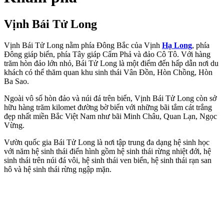
Vịnh Bái Tử Long
Vịnh Bái Tử Long nằm phía Đông Bắc của Vịnh
Hạ Long
, phía
Đông giáp biển, phía Tây giáp Cẩm Phả và đảo Cô Tô. Với hàng
trăm hòn đảo lớn nhỏ, Bái Tử Long là một điểm đến hấp dẫn nơi du
khách có thể thăm quan khu sinh thái Vân Đồn, Hòn Chồng, Hòn
Ba Sao.
Ngoài vô số hòn đảo và núi đá trên biển, Vịnh Bái Tử Long còn sở
hữu hàng trăm kilomet đường bờ biển với những bãi tắm cát trắng
đẹp nhất miền Bắc Việt Nam như bãi Minh Châu, Quan Lạn, Ngọc
Vừng.
Vườn quốc gia Bái Tử Long là nơi tập trung đa dạng hệ sinh học
với năm hệ sinh thái điển hình gồm hệ sinh thái rừng nhiệt đới, hệ
sinh thái trên núi đá vôi, hệ sinh thái ven biển, hệ sinh thái rạn san
hô và hệ sinh thái rừng ngập mặn.