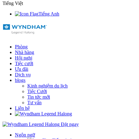
Tiếng Việt
Tiếng Anh
Phòng
Nhà hàng
Hội nghị
Tiệc cưới
Ưu đãi
Dịch vụ
blogs
Kinh nghiệm du lịch
Tiệc Cưới
Tin tức mới
Tư vấn
Liên hệ
Đặt ngay
Ngôn ngữ