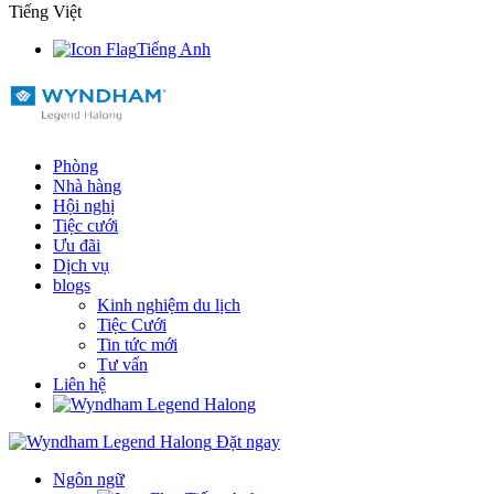
Tiếng Việt
Tiếng Anh
Phòng
Nhà hàng
Hội nghị
Tiệc cưới
Ưu đãi
Dịch vụ
blogs
Kinh nghiệm du lịch
Tiệc Cưới
Tin tức mới
Tư vấn
Liên hệ
Đặt ngay
Ngôn ngữ