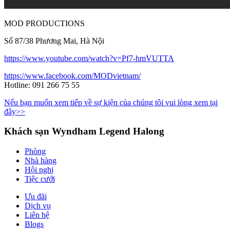
MOD PRODUCTIONS
Số 87/38 Phương Mai,
Hà Nội
https://www.youtube.com/watch?v=Pf7-hmVUTTA
https://www.facebook.com/MODvietnam/
Hotline: 091 266 75 55
Nếu bạn muốn xem tiếp về sự kiện của chúng tôi vui lòng xem tại
đây>>
Khách sạn Wyndham Legend Halong
Phòng
Nhà hàng
Hội nghị
Tiệc cưới
Ưu đãi
Dịch vụ
Liên hệ
Blogs