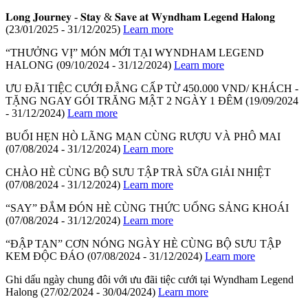
𝐋𝐨𝐧𝐠 𝐉𝐨𝐮𝐫𝐧𝐞𝐲 - 𝐒𝐭𝐚𝐲 & 𝐒𝐚𝐯𝐞 𝐚𝐭 𝐖𝐲𝐧𝐝𝐡𝐚𝐦 𝐋𝐞𝐠𝐞𝐧𝐝 𝐇𝐚𝐥𝐨𝐧𝐠
(23/01/2025 - 31/12/2025)
Learn more
“THƯỞNG VỊ” MÓN MỚI TẠI WYNDHAM LEGEND
HALONG
(09/10/2024 - 31/12/2024)
Learn more
ƯU ĐÃI TIỆC CƯỚI ĐẲNG CẤP TỪ 450.000 VND/ KHÁCH -
TẶNG NGAY GÓI TRĂNG MẬT 2 NGÀY 1 ĐÊM
(19/09/2024
- 31/12/2024)
Learn more
BUỔI HẸN HÒ LÃNG MẠN CÙNG RƯỢU VÀ PHÔ MAI
(07/08/2024 - 31/12/2024)
Learn more
CHÀO HÈ CÙNG BỘ SƯU TẬP TRÀ SỮA GIẢI NHIỆT
(07/08/2024 - 31/12/2024)
Learn more
“SAY” ĐẮM ĐÓN HÈ CÙNG THỨC UỐNG SẢNG KHOÁI
(07/08/2024 - 31/12/2024)
Learn more
“ĐẬP TAN” CƠN NÓNG NGÀY HÈ CÙNG BỘ SƯU TẬP
KEM ĐỘC ĐÁO
(07/08/2024 - 31/12/2024)
Learn more
Ghi dấu ngày chung đôi với ưu đãi tiệc cưới tại Wyndham Legend
Halong
(27/02/2024 - 30/04/2024)
Learn more