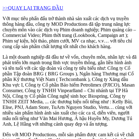
>>QUAY LẠI TRANG ĐẦU
Với mục tiêu phấn đấu trở thành nhà sản xuất các dịch vụ truyền
thông hàng đầu, công ty MOD Productions đã tập trung năng lực
chuyên môn vào các dịch vụ Phim doanh nghiệp; Phim quảng cáo –
Commercial Video; Phim thời trang (Lookbook, Campaign art );
Phim sự kiện, hội thảo, phim cưới, MV ca nhạc, v.v… với tiêu chí
cung cấp sản phẩm chất lượng tốt nhất cho khách hàng.
Là một doanh nghiệp đã đầu tư về vốn, chuyên môn, nhân lực và đã
phát triển lớn mạnh trong lĩnh vực truyền thông, gắn liền hình ảnh
và tên tuổi với các tập đoàn và công ty tiêu biểu như: Công ty Cổ
phần Tập đoàn BRG ( BRG Groups ), Ngân hàng Thương mại Cổ
phần Kỹ thương Việt Nam ( Techcombank ), Công ty Xăng dầu
Khu vực I, Công ty Cổ phần Bảo hiểm Petrolimex (PJICO), Masan
Consumer, Công ty TNHH Vinpearlland – Chi nhánh tại TP Hà
Nội, Công ty Cổ phần Công nghệ sinh học Biospring, Công ty
TNHH ZEIT Media, ... các thương hiệu nổi tiếng như : Kelly Bùi,
Elise, PNJ, Adam Store, TuArts Nguyen Studio, Vertu… cùng với
nhiều sản phẩm hình ảnh sản xuất cho các ca sĩ, diễn viên, người
mẫu nổi tiếng như Văn Mai Hương, Á hậu Huyền My, Dương Tú
Anh, Lệ Hằng với những cảnh quay đẹp và ấn tượng.
Đến với MOD Productions, mỗi sản phẩm được cam kết cả về chất