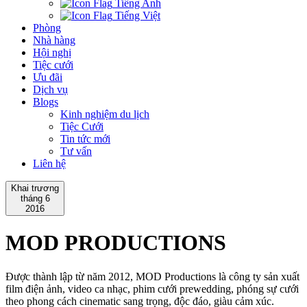
Tiếng Anh
Tiếng Việt
Phòng
Nhà hàng
Hội nghị
Tiệc cưới
Ưu đãi
Dịch vụ
Blogs
Kinh nghiệm du lịch
Tiệc Cưới
Tin tức mới
Tư vấn
Liên hệ
Khai trương
tháng 6
2016
MOD PRODUCTIONS
Được thành lập từ năm 2012, MOD Productions là công ty sản xuất
film điện ảnh, video ca nhạc, phim cưới prewedding, phóng sự cưới
theo phong cách cinematic sang trọng, độc đáo, giàu cảm xúc.