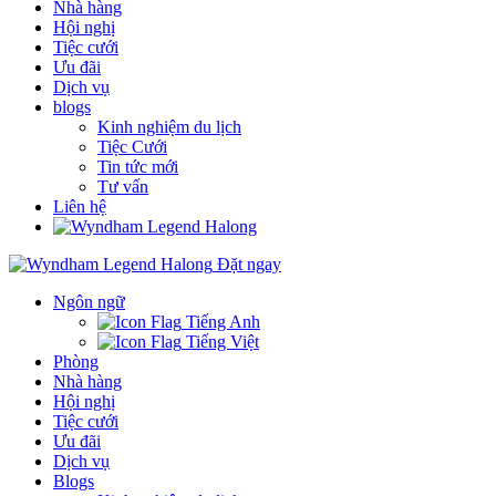
Nhà hàng
Hội nghị
Tiệc cưới
Ưu đãi
Dịch vụ
blogs
Kinh nghiệm du lịch
Tiệc Cưới
Tin tức mới
Tư vấn
Liên hệ
Đặt ngay
Ngôn ngữ
Tiếng Anh
Tiếng Việt
Phòng
Nhà hàng
Hội nghị
Tiệc cưới
Ưu đãi
Dịch vụ
Blogs