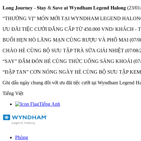
𝐋𝐨𝐧𝐠 𝐉𝐨𝐮𝐫𝐧𝐞𝐲 - 𝐒𝐭𝐚𝐲 & 𝐒𝐚𝐯𝐞 𝐚𝐭 𝐖𝐲𝐧𝐝𝐡𝐚𝐦 𝐋𝐞𝐠𝐞𝐧𝐝 𝐇𝐚𝐥𝐨𝐧𝐠
(23/01
“THƯỞNG VỊ” MÓN MỚI TẠI WYNDHAM LEGEND HALON
ƯU ĐÃI TIỆC CƯỚI ĐẲNG CẤP TỪ 450.000 VND/ KHÁCH 
BUỔI HẸN HÒ LÃNG MẠN CÙNG RƯỢU VÀ PHÔ MAI
(07/0
CHÀO HÈ CÙNG BỘ SƯU TẬP TRÀ SỮA GIẢI NHIỆT
(07/08/
“SAY” ĐẮM ĐÓN HÈ CÙNG THỨC UỐNG SẢNG KHOÁI
(07
“ĐẬP TAN” CƠN NÓNG NGÀY HÈ CÙNG BỘ SƯU TẬP KE
Ghi dấu ngày chung đôi với ưu đãi tiệc cưới tại Wyndham Legend H
Tiếng Việt
Tiếng Anh
Phòng