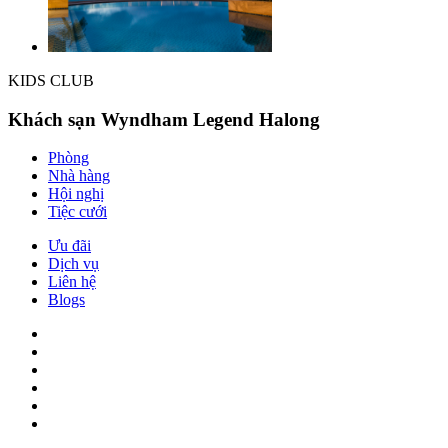
KIDS CLUB
Khách sạn Wyndham Legend Halong
Phòng
Nhà hàng
Hội nghị
Tiệc cưới
Ưu đãi
Dịch vụ
Liên hệ
Blogs