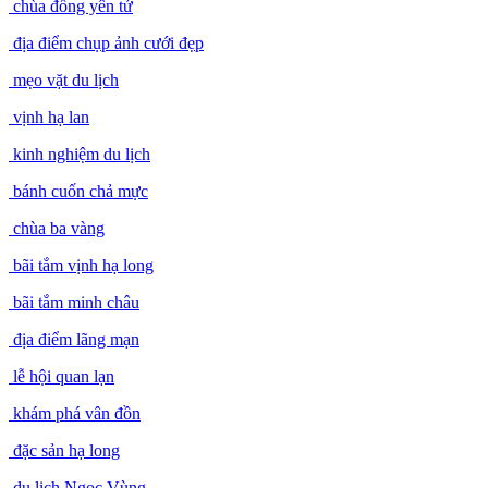
chùa đồng yên tử
địa điểm chụp ảnh cưới đẹp
mẹo vặt du lịch
vịnh hạ lan
kinh nghiệm du lịch
bánh cuốn chả mực
chùa ba vàng
bãi tắm vịnh hạ long
bãi tắm minh châu
địa điểm lãng mạn
lễ hội quan lạn
khám phá vân đồn
đặc sản hạ long
du lịch Ngọc Vùng