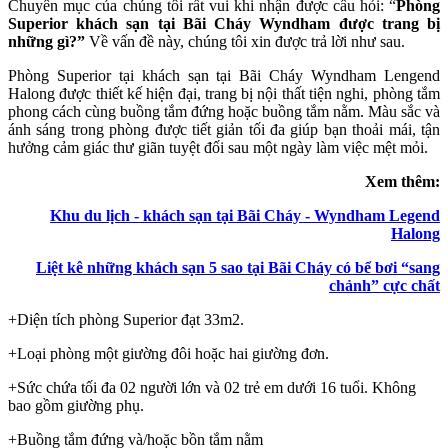
Chuyên mục của chúng tôi rất vui khi nhận được câu hỏi: “
Phòng
Superior khách sạn tại Bãi Cháy Wyndham được trang bị
những gì?”
Về vấn đề này, chúng tôi xin được trả lời như sau.
Phòng Superior tại khách sạn tại Bãi Cháy Wyndham Lengend
Halong được thiết kế hiện đại, trang bị nội thất tiện nghi, phòng tắm
phong cách cùng buồng tắm đứng hoặc buồng tắm nằm. Màu sắc và
ánh sáng trong phòng được tiết giản tối đa giúp bạn thoải mái, tận
hưởng cảm giác thư giãn tuyệt đối sau một ngày làm việc mệt mỏi.
Xem thêm:
Khu du lịch - khách sạn tại Bãi Cháy - Wyndham Legend
Halong
Liệt kê những khách sạn 5 sao tại Bãi Cháy có bể bơi “sang
chảnh” cực chất
+Diện tích phòng Superior đạt 33m2.
+Loại phòng một giường đôi hoặc hai giường đơn.
+Sức chứa tối đa 02 người lớn và 02 trẻ em dưới 16 tuổi. Không
bao gồm giường phụ.
+Buồng tắm đứng và/hoặc bồn tắm nằm