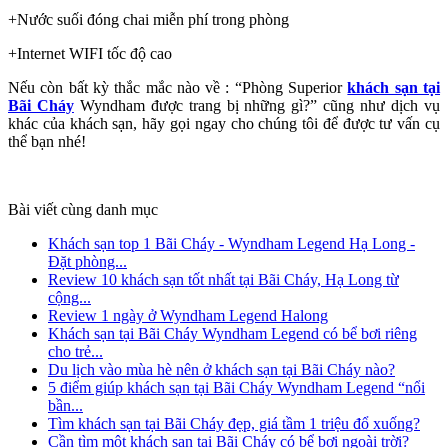
+Nước suối đóng chai miễn phí trong phòng
+Internet WIFI tốc độ cao
Nếu còn bất kỳ thắc mắc nào về : “Phòng Superior
khách sạn tại
Bãi Cháy
Wyndham được trang bị những gì?” cũng như dịch vụ
khác của khách sạn, hãy gọi ngay cho chúng tôi để được tư vấn cụ
thể bạn nhé!
Bài viết cùng danh mục
Khách sạn top 1 Bãi Cháy - Wyndham Legend Hạ Long -
Đặt phòng...
Review 10 khách sạn tốt nhất tại Bãi Cháy, Hạ Long từ
cộng...
Review 1 ngày ở Wyndham Legend Halong
Khách sạn tại Bãi Cháy Wyndham Legend có bể bơi riêng
cho trẻ...
Du lịch vào mùa hè nên ở khách sạn tại Bãi Cháy nào?
5 điểm giúp khách sạn tại Bãi Cháy Wyndham Legend “nổi
bần...
Tìm khách sạn tại Bãi Cháy đẹp, giá tầm 1 triệu đổ xuống?
Cần tìm một khách sạn tại Bãi Cháy có bể bơi ngoài trời?