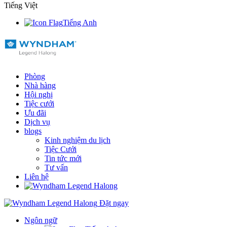
Tiếng Việt
Tiếng Anh
Phòng
Nhà hàng
Hội nghị
Tiệc cưới
Ưu đãi
Dịch vụ
blogs
Kinh nghiệm du lịch
Tiệc Cưới
Tin tức mới
Tư vấn
Liên hệ
Đặt ngay
Ngôn ngữ