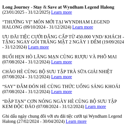
𝐋𝐨𝐧𝐠 𝐉𝐨𝐮𝐫𝐧𝐞𝐲 - 𝐒𝐭𝐚𝐲 & 𝐒𝐚𝐯𝐞 𝐚𝐭 𝐖𝐲𝐧𝐝𝐡𝐚𝐦 𝐋𝐞𝐠𝐞𝐧𝐝 𝐇𝐚𝐥𝐨𝐧𝐠
(23/01/2025 - 31/12/2025)
Learn more
“THƯỞNG VỊ” MÓN MỚI TẠI WYNDHAM LEGEND
HALONG
(09/10/2024 - 31/12/2024)
Learn more
ƯU ĐÃI TIỆC CƯỚI ĐẲNG CẤP TỪ 450.000 VND/ KHÁCH -
TẶNG NGAY GÓI TRĂNG MẬT 2 NGÀY 1 ĐÊM
(19/09/2024
- 31/12/2024)
Learn more
BUỔI HẸN HÒ LÃNG MẠN CÙNG RƯỢU VÀ PHÔ MAI
(07/08/2024 - 31/12/2024)
Learn more
CHÀO HÈ CÙNG BỘ SƯU TẬP TRÀ SỮA GIẢI NHIỆT
(07/08/2024 - 31/12/2024)
Learn more
“SAY” ĐẮM ĐÓN HÈ CÙNG THỨC UỐNG SẢNG KHOÁI
(07/08/2024 - 31/12/2024)
Learn more
“ĐẬP TAN” CƠN NÓNG NGÀY HÈ CÙNG BỘ SƯU TẬP
KEM ĐỘC ĐÁO
(07/08/2024 - 31/12/2024)
Learn more
Ghi dấu ngày chung đôi với ưu đãi tiệc cưới tại Wyndham Legend
Halong
(27/02/2024 - 30/04/2024)
Learn more