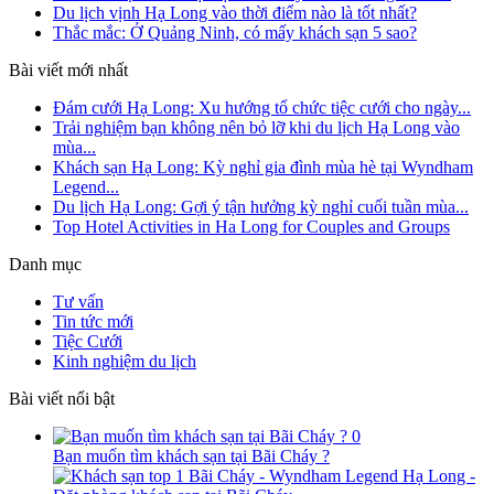
Du lịch vịnh Hạ Long vào thời điểm nào là tốt nhất?
Thắc mắc: Ở Quảng Ninh, có mấy khách sạn 5 sao?
Bài viết mới nhất
Đám cưới Hạ Long: Xu hướng tổ chức tiệc cưới cho ngày...
Trải nghiệm bạn không nên bỏ lỡ khi du lịch Hạ Long vào
mùa...
Khách sạn Hạ Long: Kỳ nghỉ gia đình mùa hè tại Wyndham
Legend...
Du lịch Hạ Long: Gợi ý tận hưởng kỳ nghỉ cuối tuần mùa...
Top Hotel Activities in Ha Long for Couples and Groups
Danh mục
Tư vấn
Tin tức mới
Tiệc Cưới
Kinh nghiệm du lịch
Bài viết nổi bật
0
Bạn muốn tìm khách sạn tại Bãi Cháy ?