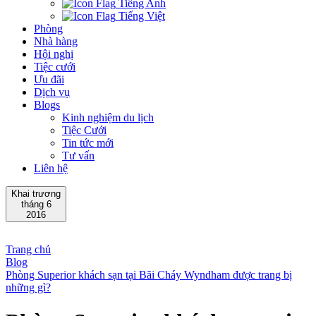
Tiếng Anh
Tiếng Việt
Phòng
Nhà hàng
Hội nghị
Tiệc cưới
Ưu đãi
Dịch vụ
Blogs
Kinh nghiệm du lịch
Tiệc Cưới
Tin tức mới
Tư vấn
Liên hệ
Khai trương
tháng 6
2016
Trang chủ
Blog
Phòng Superior khách sạn tại Bãi Cháy Wyndham được trang bị
những gì?