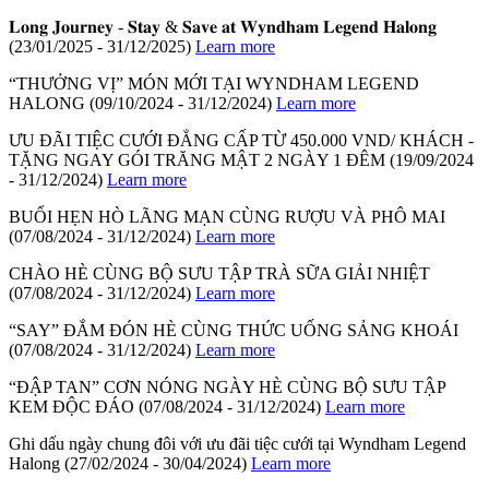
𝐋𝐨𝐧𝐠 𝐉𝐨𝐮𝐫𝐧𝐞𝐲 - 𝐒𝐭𝐚𝐲 & 𝐒𝐚𝐯𝐞 𝐚𝐭 𝐖𝐲𝐧𝐝𝐡𝐚𝐦 𝐋𝐞𝐠𝐞𝐧𝐝 𝐇𝐚𝐥𝐨𝐧𝐠
(23/01/2025 - 31/12/2025)
Learn more
“THƯỞNG VỊ” MÓN MỚI TẠI WYNDHAM LEGEND
HALONG
(09/10/2024 - 31/12/2024)
Learn more
ƯU ĐÃI TIỆC CƯỚI ĐẲNG CẤP TỪ 450.000 VND/ KHÁCH -
TẶNG NGAY GÓI TRĂNG MẬT 2 NGÀY 1 ĐÊM
(19/09/2024
- 31/12/2024)
Learn more
BUỔI HẸN HÒ LÃNG MẠN CÙNG RƯỢU VÀ PHÔ MAI
(07/08/2024 - 31/12/2024)
Learn more
CHÀO HÈ CÙNG BỘ SƯU TẬP TRÀ SỮA GIẢI NHIỆT
(07/08/2024 - 31/12/2024)
Learn more
“SAY” ĐẮM ĐÓN HÈ CÙNG THỨC UỐNG SẢNG KHOÁI
(07/08/2024 - 31/12/2024)
Learn more
“ĐẬP TAN” CƠN NÓNG NGÀY HÈ CÙNG BỘ SƯU TẬP
KEM ĐỘC ĐÁO
(07/08/2024 - 31/12/2024)
Learn more
Ghi dấu ngày chung đôi với ưu đãi tiệc cưới tại Wyndham Legend
Halong
(27/02/2024 - 30/04/2024)
Learn more