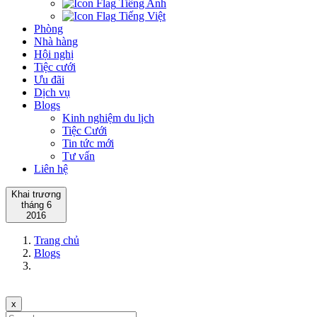
Tiếng Anh
Tiếng Việt
Phòng
Nhà hàng
Hội nghị
Tiệc cưới
Ưu đãi
Dịch vụ
Blogs
Kinh nghiệm du lịch
Tiệc Cưới
Tin tức mới
Tư vấn
Liên hệ
Khai trương
tháng 6
2016
Trang chủ
Blogs
x