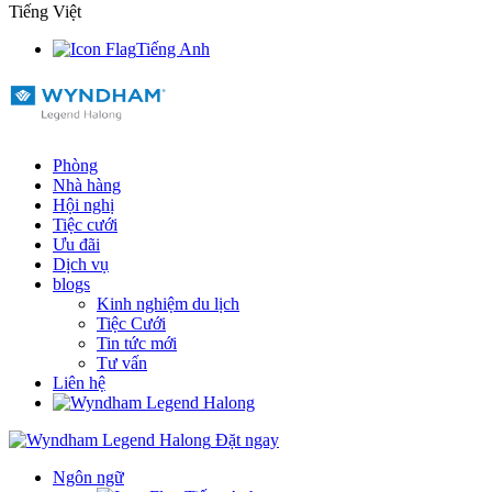
Tiếng Việt
Tiếng Anh
Phòng
Nhà hàng
Hội nghị
Tiệc cưới
Ưu đãi
Dịch vụ
blogs
Kinh nghiệm du lịch
Tiệc Cưới
Tin tức mới
Tư vấn
Liên hệ
Đặt ngay
Ngôn ngữ