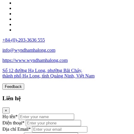
+84-(0)-203-3636 555
info@wyndhamhalong.com
https://www.wyndhamhalong.com
Số 12 đường Hạ Long, phường Bãi Cháy,
thành phố Hạ Long, tỉnh Quảng Ninh, Việt Nam
Feedback
Liên hệ
×
Họ tên*
Điện thoại*
Địa chỉ Email*