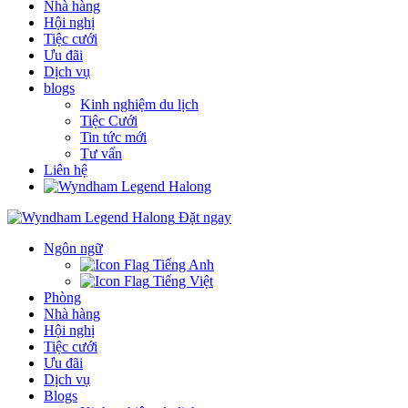
Nhà hàng
Hội nghị
Tiệc cưới
Ưu đãi
Dịch vụ
blogs
Kinh nghiệm du lịch
Tiệc Cưới
Tin tức mới
Tư vấn
Liên hệ
Đặt ngay
Ngôn ngữ
Tiếng Anh
Tiếng Việt
Phòng
Nhà hàng
Hội nghị
Tiệc cưới
Ưu đãi
Dịch vụ
Blogs