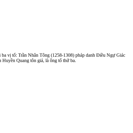
với ba vị tổ: Trần Nhân Tông (1258-1308) pháp danh Ðiều Ngự Giác
h Huyền Quang tôn giả, là ông tổ thứ ba.