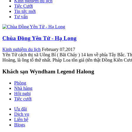
Kinh nghiệm du lịch
Tiệc Cưới
Tin tức mới
Tư vấn
Chùa Đồng Yên Tử - Hạ Long
Kinh nghiệm du lịch
February 07,2017
Yên Tử cách thị xã Uông Bí ( Bãi Cháy ) 14 km về phía Tây Bắc. The
Hoàng, là ông tổ thứ nhất. Pháp Loa tôn giả (tên thật Ðồng Kiên Cươ
Khách sạn Wyndham Legend Halong
Phòng
Nhà hàng
Hội nghị
Tiệc cưới
Ưu đãi
Dịch vụ
Liên hệ
Blogs