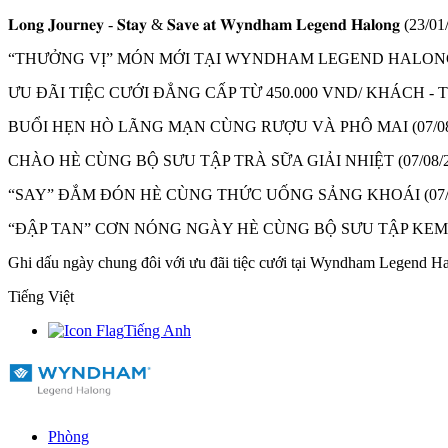
𝐋𝐨𝐧𝐠 𝐉𝐨𝐮𝐫𝐧𝐞𝐲 - 𝐒𝐭𝐚𝐲 & 𝐒𝐚𝐯𝐞 𝐚𝐭 𝐖𝐲𝐧𝐝𝐡𝐚𝐦 𝐋𝐞𝐠𝐞𝐧𝐝 𝐇𝐚𝐥𝐨𝐧𝐠
(23/01
“THƯỞNG VỊ” MÓN MỚI TẠI WYNDHAM LEGEND HALON
ƯU ĐÃI TIỆC CƯỚI ĐẲNG CẤP TỪ 450.000 VND/ KHÁCH 
BUỔI HẸN HÒ LÃNG MẠN CÙNG RƯỢU VÀ PHÔ MAI
(07/0
CHÀO HÈ CÙNG BỘ SƯU TẬP TRÀ SỮA GIẢI NHIỆT
(07/08/
“SAY” ĐẮM ĐÓN HÈ CÙNG THỨC UỐNG SẢNG KHOÁI
(07
“ĐẬP TAN” CƠN NÓNG NGÀY HÈ CÙNG BỘ SƯU TẬP KE
Ghi dấu ngày chung đôi với ưu đãi tiệc cưới tại Wyndham Legend H
Tiếng Việt
Tiếng Anh
Phòng