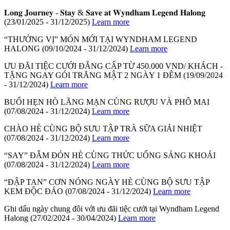
𝐋𝐨𝐧𝐠 𝐉𝐨𝐮𝐫𝐧𝐞𝐲 - 𝐒𝐭𝐚𝐲 & 𝐒𝐚𝐯𝐞 𝐚𝐭 𝐖𝐲𝐧𝐝𝐡𝐚𝐦 𝐋𝐞𝐠𝐞𝐧𝐝 𝐇𝐚𝐥𝐨𝐧𝐠
(23/01/2025 - 31/12/2025)
Learn more
“THƯỞNG VỊ” MÓN MỚI TẠI WYNDHAM LEGEND
HALONG
(09/10/2024 - 31/12/2024)
Learn more
ƯU ĐÃI TIỆC CƯỚI ĐẲNG CẤP TỪ 450.000 VND/ KHÁCH -
TẶNG NGAY GÓI TRĂNG MẬT 2 NGÀY 1 ĐÊM
(19/09/2024
- 31/12/2024)
Learn more
BUỔI HẸN HÒ LÃNG MẠN CÙNG RƯỢU VÀ PHÔ MAI
(07/08/2024 - 31/12/2024)
Learn more
CHÀO HÈ CÙNG BỘ SƯU TẬP TRÀ SỮA GIẢI NHIỆT
(07/08/2024 - 31/12/2024)
Learn more
“SAY” ĐẮM ĐÓN HÈ CÙNG THỨC UỐNG SẢNG KHOÁI
(07/08/2024 - 31/12/2024)
Learn more
“ĐẬP TAN” CƠN NÓNG NGÀY HÈ CÙNG BỘ SƯU TẬP
KEM ĐỘC ĐÁO
(07/08/2024 - 31/12/2024)
Learn more
Ghi dấu ngày chung đôi với ưu đãi tiệc cưới tại Wyndham Legend
Halong
(27/02/2024 - 30/04/2024)
Learn more