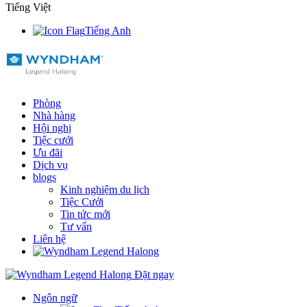
Tiếng Việt
Tiếng Anh
Phòng
Nhà hàng
Hội nghị
Tiệc cưới
Ưu đãi
Dịch vụ
blogs
Kinh nghiệm du lịch
Tiệc Cưới
Tin tức mới
Tư vấn
Liên hệ
Đặt ngay
Ngôn ngữ