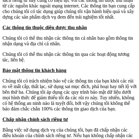
sách riêng tư này cũng có hiệu lực với các thông tin được thu nhận
từ các nguồn khác ngoài mạng internet. Các thông tin bạn cung cấp
cho chúng tôi có tác dụng giúp chúng tôi vận hành hiệu quả và xây
dựng các sản phẩm dịch vụ đem đến trải nghiệm tốt nhất.
Các thông tin thuộc diện được thu nhận
Chúng tôi có thể thu nhận các thông tin cá nhân bao gồm thông tin
nhận dạng và địa chỉ cá nhân.
Chúng tôi có thể thu nhận các thông tin qua các hoạt động tương
tác, liên hệ.
Bảo mật thông tin khách hàng
Chúng tôi có trách nhiệm bảo vệ các thông tin của bạn khỏi các rủi
ro về mất cắp, thất lạc, sử dụng sai mục đích, phá hoại hay tiết lộ với
bên thứ ba. Chúng tôi áp dụng các quy trình bảo mật dữ liệu dưới
mọi hình thức để giảm thiểu tối đa các rủi ro này. Tuy nhiên, không
có hệ thống an ninh nào là tuyệt đối, bởi vậy chúng tôi không thể
bảo đảm chắc chắn 100% các thông tin giao dịch của bạn.
Chấp nhận chính sách riêng tư
Bằng việc sử dụng dịch vụ của chúng tôi, bạn đã chấp nhận các
điều khoản của chính sách riêng tư. Nếu bạn không chấp nhận các