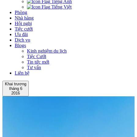
Tiếng Anh
Tiếng Việt
Phòng
Nhà hàng
Hội nghị
Tiệc cưới
Ưu đãi
Dịch vụ
Blogs
Kinh nghiệm du lịch
Tiệc Cưới
Tin tức mới
Tư vấn
Liên hệ
Khai trương
tháng 6
2016