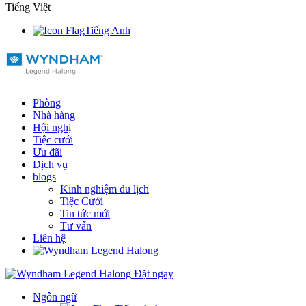
Tiếng Việt
Tiếng Anh
Phòng
Nhà hàng
Hội nghị
Tiệc cưới
Ưu đãi
Dịch vụ
blogs
Kinh nghiệm du lịch
Tiệc Cưới
Tin tức mới
Tư vấn
Liên hệ
Đặt ngay
Ngôn ngữ