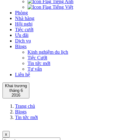
Tiếng Anh
Tiếng Việt
Phòng
Nhà hàng
Hội nghị
Tiệc cưới
Ưu đãi
Dịch vụ
Blogs
Kinh nghiệm du lịch
Tiệc Cưới
Tin tức mới
Tư vấn
Liên hệ
Khai trương
tháng 6
2016
Trang chủ
Blogs
Tin tức mới
x