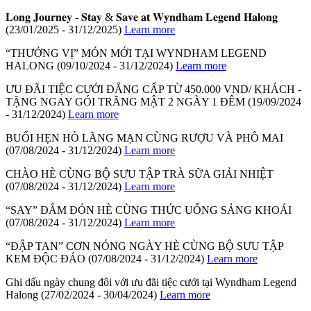
𝐋𝐨𝐧𝐠 𝐉𝐨𝐮𝐫𝐧𝐞𝐲 - 𝐒𝐭𝐚𝐲 & 𝐒𝐚𝐯𝐞 𝐚𝐭 𝐖𝐲𝐧𝐝𝐡𝐚𝐦 𝐋𝐞𝐠𝐞𝐧𝐝 𝐇𝐚𝐥𝐨𝐧𝐠
(23/01/2025 - 31/12/2025)
Learn more
“THƯỞNG VỊ” MÓN MỚI TẠI WYNDHAM LEGEND
HALONG
(09/10/2024 - 31/12/2024)
Learn more
ƯU ĐÃI TIỆC CƯỚI ĐẲNG CẤP TỪ 450.000 VND/ KHÁCH -
TẶNG NGAY GÓI TRĂNG MẬT 2 NGÀY 1 ĐÊM
(19/09/2024
- 31/12/2024)
Learn more
BUỔI HẸN HÒ LÃNG MẠN CÙNG RƯỢU VÀ PHÔ MAI
(07/08/2024 - 31/12/2024)
Learn more
CHÀO HÈ CÙNG BỘ SƯU TẬP TRÀ SỮA GIẢI NHIỆT
(07/08/2024 - 31/12/2024)
Learn more
“SAY” ĐẮM ĐÓN HÈ CÙNG THỨC UỐNG SẢNG KHOÁI
(07/08/2024 - 31/12/2024)
Learn more
“ĐẬP TAN” CƠN NÓNG NGÀY HÈ CÙNG BỘ SƯU TẬP
KEM ĐỘC ĐÁO
(07/08/2024 - 31/12/2024)
Learn more
Ghi dấu ngày chung đôi với ưu đãi tiệc cưới tại Wyndham Legend
Halong
(27/02/2024 - 30/04/2024)
Learn more