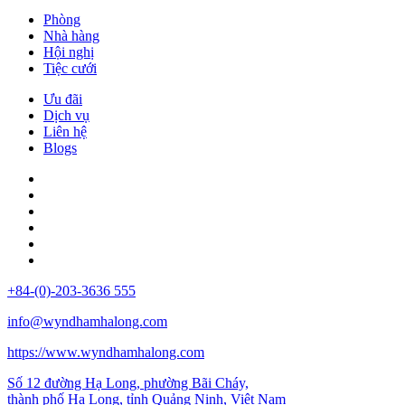
Phòng
Nhà hàng
Hội nghị
Tiệc cưới
Ưu đãi
Dịch vụ
Liên hệ
Blogs
+84-(0)-203-3636 555
info@wyndhamhalong.com
https://www.wyndhamhalong.com
Số 12 đường Hạ Long, phường Bãi Cháy,
thành phố Hạ Long, tỉnh Quảng Ninh, Việt Nam