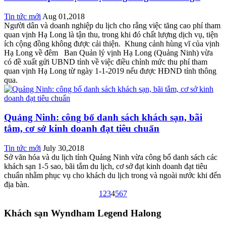
Tin tức mới
Aug 01,2018
Người dân và doanh nghiệp du lịch cho rằng việc tăng cao phí tham
quan vịnh Hạ Long là tận thu, trong khi đó chất lượng dịch vụ, tiện
ích cộng đồng không được cải thiện. Khung cảnh hùng vĩ của vịnh
Hạ Long về đêm Ban Quản lý vịnh Hạ Long (Quảng Ninh) vừa
có đề xuất gửi UBND tỉnh về việc điều chỉnh mức thu phí tham
quan vịnh Hạ Long từ ngày 1-1-2019 nếu được HĐND tỉnh thông
qua.
Quảng Ninh: công bố danh sách khách sạn, bãi
tắm, cơ sở kinh doanh đạt tiêu chuẩn
Tin tức mới
July 30,2018
Sở văn hóa và du lịch tỉnh Quảng Ninh vừa công bố danh sách các
khách sạn 1-5 sao, bãi tắm du lịch, cơ sở đạt kinh doanh đạt tiêu
chuẩn nhằm phục vụ cho khách du lịch trong và ngoài nước khi đến
địa bàn.
1
2
3
4
5
6
7
Khách sạn Wyndham Legend Halong