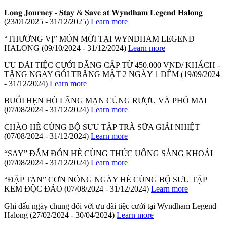
𝐋𝐨𝐧𝐠 𝐉𝐨𝐮𝐫𝐧𝐞𝐲 - 𝐒𝐭𝐚𝐲 & 𝐒𝐚𝐯𝐞 𝐚𝐭 𝐖𝐲𝐧𝐝𝐡𝐚𝐦 𝐋𝐞𝐠𝐞𝐧𝐝 𝐇𝐚𝐥𝐨𝐧𝐠
(23/01/2025 - 31/12/2025)
Learn more
“THƯỞNG VỊ” MÓN MỚI TẠI WYNDHAM LEGEND
HALONG
(09/10/2024 - 31/12/2024)
Learn more
ƯU ĐÃI TIỆC CƯỚI ĐẲNG CẤP TỪ 450.000 VND/ KHÁCH -
TẶNG NGAY GÓI TRĂNG MẬT 2 NGÀY 1 ĐÊM
(19/09/2024
- 31/12/2024)
Learn more
BUỔI HẸN HÒ LÃNG MẠN CÙNG RƯỢU VÀ PHÔ MAI
(07/08/2024 - 31/12/2024)
Learn more
CHÀO HÈ CÙNG BỘ SƯU TẬP TRÀ SỮA GIẢI NHIỆT
(07/08/2024 - 31/12/2024)
Learn more
“SAY” ĐẮM ĐÓN HÈ CÙNG THỨC UỐNG SẢNG KHOÁI
(07/08/2024 - 31/12/2024)
Learn more
“ĐẬP TAN” CƠN NÓNG NGÀY HÈ CÙNG BỘ SƯU TẬP
KEM ĐỘC ĐÁO
(07/08/2024 - 31/12/2024)
Learn more
Ghi dấu ngày chung đôi với ưu đãi tiệc cưới tại Wyndham Legend
Halong
(27/02/2024 - 30/04/2024)
Learn more