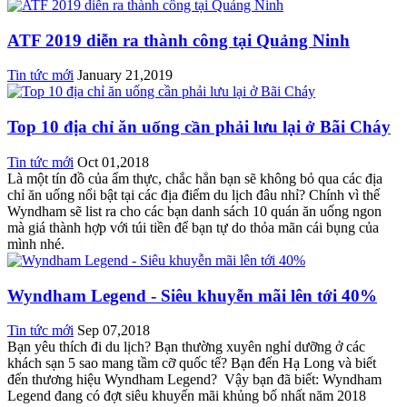
ATF 2019 diễn ra thành công tại Quảng Ninh
Tin tức mới
January 21,2019
Top 10 địa chỉ ăn uống cần phải lưu lại ở Bãi Cháy
Tin tức mới
Oct 01,2018
Là một tín đồ của ẩm thực, chắc hẳn bạn sẽ không bỏ qua các địa
chỉ ăn uống nổi bật tại các địa điểm du lịch đâu nhỉ? Chính vì thế
Wyndham sẽ list ra cho các bạn danh sách 10 quán ăn uống ngon
mà giá thành hợp với túi tiền để bạn tự do thỏa mãn cái bụng của
mình nhé.
Wyndham Legend - Siêu khuyễn mãi lên tới 40%
Tin tức mới
Sep 07,2018
Bạn yêu thích đi du lịch? Bạn thường xuyên nghỉ dưỡng ở các
khách sạn 5 sao mang tầm cỡ quốc tế? Bạn đến Hạ Long và biết
đến thương hiệu Wyndham Legend? Vậy bạn đã biết: Wyndham
Legend đang có đợt siêu khuyến mãi khủng bố nhất năm 2018