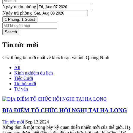
Ngày nhận phòng
Ngày trả phòng
1 Phòng,
1 Guest
Search
Tin tức mới
Các thông tin mới nhất về khách sạn và tỉnh Quảng Ninh
All
Kinh nghiệm du lịch
Tiệc Cưới
Tin tức mới
Tư vấn
ĐỊA ĐIỂM TỔ CHỨC HỘI NGHỊ TẠI HẠ LONG
Tin tức mới
Sep 13,2024
Xứng tầm là một trong bảy kỳ quan thiên nhiên mới của thế giới, Hạ
Long còn được biết đến là địa điểm tổ chức hội nghị lý tưởng. Từ