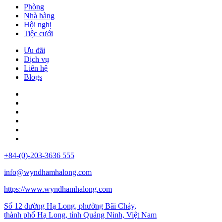
Phòng
Nhà hàng
Hội nghị
Tiệc cưới
Ưu đãi
Dịch vụ
Liên hệ
Blogs
+84-(0)-203-3636 555
info@wyndhamhalong.com
https://www.wyndhamhalong.com
Số 12 đường Hạ Long, phường Bãi Cháy,
thành phố Hạ Long, tỉnh Quảng Ninh, Việt Nam