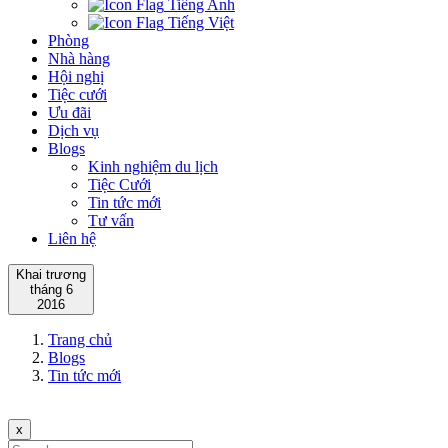
Tiếng Anh
Tiếng Việt
Phòng
Nhà hàng
Hội nghị
Tiệc cưới
Ưu đãi
Dịch vụ
Blogs
Kinh nghiệm du lịch
Tiệc Cưới
Tin tức mới
Tư vấn
Liên hệ
Khai trương
tháng 6
2016
Trang chủ
Blogs
Tin tức mới
x