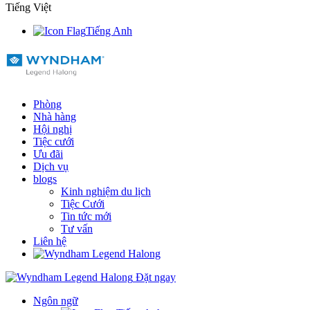
Tiếng Việt
Tiếng Anh
Phòng
Nhà hàng
Hội nghị
Tiệc cưới
Ưu đãi
Dịch vụ
blogs
Kinh nghiệm du lịch
Tiệc Cưới
Tin tức mới
Tư vấn
Liên hệ
Đặt ngay
Ngôn ngữ