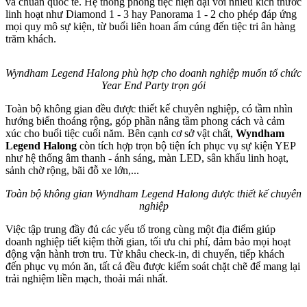
và chuẩn quốc tế. Hệ thống phòng tiệc hiện đại với nhiều kích thước
linh hoạt như Diamond 1 - 3 hay Panorama 1 - 2 cho phép đáp ứng
mọi quy mô sự kiện, từ buổi liên hoan ấm cúng đến tiệc tri ân hàng
trăm khách.
Wyndham Legend Halong phù hợp cho doanh nghiệp muốn tổ chức
Year End Party trọn gói
Toàn bộ không gian đều được thiết kế chuyên nghiệp, có tầm nhìn
hướng biển thoáng rộng, góp phần nâng tầm phong cách và cảm
xúc cho buổi tiệc cuối năm. Bên cạnh cơ sở vật chất,
Wyndham
Legend Halong
còn tích hợp trọn bộ tiện ích phục vụ sự kiện YEP
như hệ thống âm thanh - ánh sáng, màn LED, sân khấu linh hoạt,
sảnh chờ rộng, bãi đỗ xe lớn,...
Toàn bộ không gian Wyndham Legend Halong được thiết kế chuyên
nghiệp
Việc tập trung đầy đủ các yếu tố trong cùng một địa điểm giúp
doanh nghiệp tiết kiệm thời gian, tối ưu chi phí, đảm bảo mọi hoạt
động vận hành trơn tru. Từ khâu check-in, di chuyển, tiếp khách
đến phục vụ món ăn, tất cả đều được kiểm soát chặt chẽ để mang lại
trải nghiệm liền mạch, thoải mái nhất.