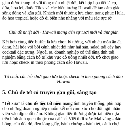
gian được trang trí với tông màu nhiệt đới, kết hợp họa tiết lá cọ,
dừa, hoa lei, đuốc Tikis và các biểu tượng Hawaii để tạo cảm giác
sống động và gần gũi. Khách mời thường lựa chọn trang phục Hula,
áo hoa tropical hoặc đồ đi biển nhẹ nhàng với màu sắc rực rỡ.
Chủ đề nhiệt đới - Hawaii mang đến sự tươi mới và thư giãn
Kết hợp cùng tiệc buffet là lựa chọn lý tưởng, với nhiều món ăn đa
dạng, hài hòa với bối cảnh nhiệt đới như hải sản, salad trái cây hay
cocktail đặc trưng. Ngoài ra, doanh nghiệp có thể tăng tính trải
nghiệm bằng cách bố trí khu vực đồ uống nhiệt đới, trò chơi giao
lưu hoặc check-in theo phong cách đảo Hawaii.
Tổ chức các trò chơi giao lưu hoặc check-in theo phong cách đảo
Hawaii
5. Chủ đề tết cổ truyền gần gũi, sáng tạo
“Tết xưa” là
chủ đề tiệc tất niên
mang tính truyền thống, phù hợp
cho những doanh nghiệp muốn kết nối cảm xúc cho đội ngũ nhân
viên vào dịp cuối năm. Không gian tiệc thường được tái hiện dựa
trên hình ảnh quen thuộc của cái Tết Việt thời xưa: Mai vàng - đào
hồng, câu đối đỏ, đèn lồng giấy, bánh chưng - bánh tét, cảnh chợ