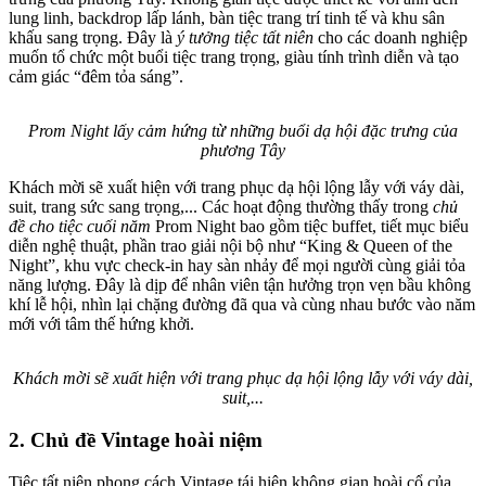
lung linh, backdrop lấp lánh, bàn tiệc trang trí tinh tế và khu sân
khấu sang trọng. Đây là
ý tưởng tiệc tất niên
cho các doanh nghiệp
muốn tổ chức một buổi tiệc trang trọng, giàu tính trình diễn và tạo
cảm giác “đêm tỏa sáng”.
Prom Night lấy cảm hứng từ những buổi dạ hội đặc trưng của
phương Tây
Khách mời sẽ xuất hiện với trang phục dạ hội lộng lẫy với váy dài,
suit, trang sức sang trọng,... Các hoạt động thường thấy trong
chủ
đề cho tiệc cuối năm
Prom Night bao gồm tiệc buffet, tiết mục biểu
diễn nghệ thuật, phần trao giải nội bộ như “King & Queen of the
Night”, khu vực check-in hay sàn nhảy để mọi người cùng giải tỏa
năng lượng. Đây là dịp để nhân viên tận hưởng trọn vẹn bầu không
khí lễ hội, nhìn lại chặng đường đã qua và cùng nhau bước vào năm
mới với tâm thế hứng khởi.
Khách mời sẽ xuất hiện với trang phục dạ hội lộng lẫy với váy dài,
suit,...
2. Chủ đề Vintage hoài niệm
Tiệc tất niên phong cách Vintage tái hiện không gian hoài cổ của