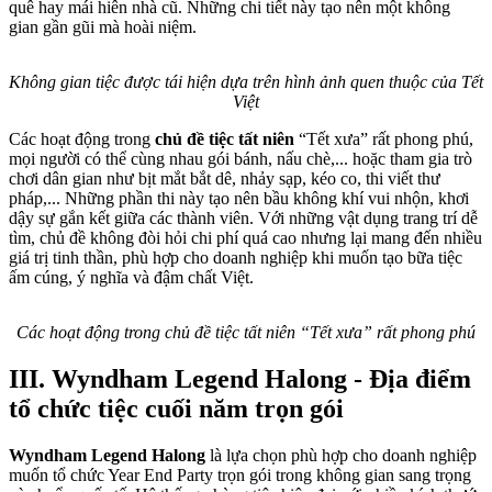
quê hay mái hiên nhà cũ. Những chi tiết này tạo nên một không
gian gần gũi mà hoài niệm.
Không gian tiệc được tái hiện dựa trên hình ảnh quen thuộc của Tết
Việt
Các hoạt động trong
chủ đề tiệc tất niên
“Tết xưa” rất phong phú,
mọi người có thể cùng nhau gói bánh, nấu chè,... hoặc tham gia trò
chơi dân gian như bịt mắt bắt dê, nhảy sạp, kéo co, thi viết thư
pháp,... Những phần thi này tạo nên bầu không khí vui nhộn, khơi
dậy sự gắn kết giữa các thành viên. Với những vật dụng trang trí dễ
tìm, chủ đề không đòi hỏi chi phí quá cao nhưng lại mang đến nhiều
giá trị tinh thần, phù hợp cho doanh nghiệp khi muốn tạo bữa tiệc
ấm cúng, ý nghĩa và đậm chất Việt.
Các hoạt động trong chủ đề tiệc tất niên “Tết xưa” rất phong phú
III. Wyndham Legend Halong - Địa điểm
tổ chức tiệc cuối năm trọn gói
Wyndham Legend Halong
là lựa chọn phù hợp cho doanh nghiệp
muốn tổ chức Year End Party trọn gói trong không gian sang trọng