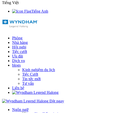
Tiếng Việt
Tiếng Anh
Phòng
Nhà hàng
Hội nghị
Tiệc cưới
Ưu đãi
Dịch vụ
blogs
Kinh nghiệm du lịch
Tiệc Cưới
Tin tức mới
Tư vấn
Liên hệ
Đặt ngay
Ngôn ngữ