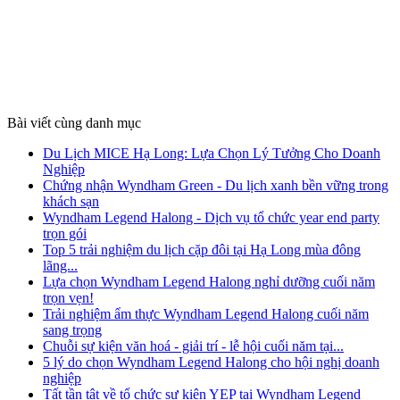
Bài viết cùng danh mục
Du Lịch MICE Hạ Long: Lựa Chọn Lý Tưởng Cho Doanh
Nghiệp
Chứng nhận Wyndham Green - Du lịch xanh bền vững trong
khách sạn
Wyndham Legend Halong - Dịch vụ tổ chức year end party
trọn gói
Top 5 trải nghiệm du lịch cặp đôi tại Hạ Long mùa đông
lãng...
Lựa chọn Wyndham Legend Halong nghỉ dưỡng cuối năm
trọn vẹn!
Trải nghiệm ẩm thực Wyndham Legend Halong cuối năm
sang trọng
Chuỗi sự kiện văn hoá - giải trí - lễ hội cuối năm tại...
5 lý do chọn Wyndham Legend Halong cho hội nghị doanh
nghiệp
Tất tần tật về tổ chức sự kiện YEP tại Wyndham Legend