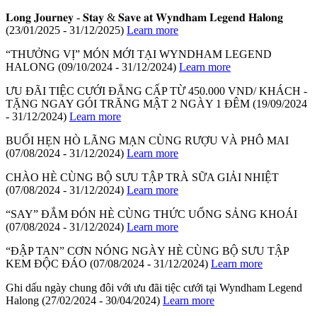
𝐋𝐨𝐧𝐠 𝐉𝐨𝐮𝐫𝐧𝐞𝐲 - 𝐒𝐭𝐚𝐲 & 𝐒𝐚𝐯𝐞 𝐚𝐭 𝐖𝐲𝐧𝐝𝐡𝐚𝐦 𝐋𝐞𝐠𝐞𝐧𝐝 𝐇𝐚𝐥𝐨𝐧𝐠
(23/01/2025 - 31/12/2025)
Learn more
“THƯỞNG VỊ” MÓN MỚI TẠI WYNDHAM LEGEND
HALONG
(09/10/2024 - 31/12/2024)
Learn more
ƯU ĐÃI TIỆC CƯỚI ĐẲNG CẤP TỪ 450.000 VND/ KHÁCH -
TẶNG NGAY GÓI TRĂNG MẬT 2 NGÀY 1 ĐÊM
(19/09/2024
- 31/12/2024)
Learn more
BUỔI HẸN HÒ LÃNG MẠN CÙNG RƯỢU VÀ PHÔ MAI
(07/08/2024 - 31/12/2024)
Learn more
CHÀO HÈ CÙNG BỘ SƯU TẬP TRÀ SỮA GIẢI NHIỆT
(07/08/2024 - 31/12/2024)
Learn more
“SAY” ĐẮM ĐÓN HÈ CÙNG THỨC UỐNG SẢNG KHOÁI
(07/08/2024 - 31/12/2024)
Learn more
“ĐẬP TAN” CƠN NÓNG NGÀY HÈ CÙNG BỘ SƯU TẬP
KEM ĐỘC ĐÁO
(07/08/2024 - 31/12/2024)
Learn more
Ghi dấu ngày chung đôi với ưu đãi tiệc cưới tại Wyndham Legend
Halong
(27/02/2024 - 30/04/2024)
Learn more