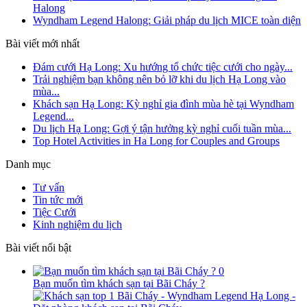
Halong
Wyndham Legend Halong: Giải pháp du lịch MICE toàn diện
Bài viết mới nhất
Đám cưới Hạ Long: Xu hướng tổ chức tiệc cưới cho ngày...
Trải nghiệm bạn không nên bỏ lỡ khi du lịch Hạ Long vào
mùa...
Khách sạn Hạ Long: Kỳ nghỉ gia đình mùa hè tại Wyndham
Legend...
Du lịch Hạ Long: Gợi ý tận hưởng kỳ nghỉ cuối tuần mùa...
Top Hotel Activities in Ha Long for Couples and Groups
Danh mục
Tư vấn
Tin tức mới
Tiệc Cưới
Kinh nghiệm du lịch
Bài viết nổi bật
0
Bạn muốn tìm khách sạn tại Bãi Cháy ?