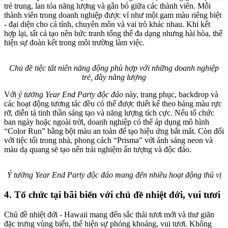
trẻ trung, lan tỏa năng lượng và gắn bó giữa các thành viên. Mỗi
thành viên trong doanh nghiệp được ví như một gam màu riêng biệt
- đại diện cho cá tính, chuyên môn và vai trò khác nhau. Khi kết
hợp lại, tất cả tạo nên bức tranh tổng thể đa dạng nhưng hài hòa, thể
hiện sự đoàn kết trong môi trường làm việc.
Chủ đề tiệc tất niên năng động phù hợp với những doanh nghiệp
trẻ, đầy năng lượng
Với
ý tưởng Year End Party độc đáo
này, trang phục, backdrop và
các hoạt động tương tác đều có thể được thiết kế theo bảng màu rực
rỡ, diễn tả tinh thần sáng tạo và năng lượng tích cực. Nếu tổ chức
ban ngày hoặc ngoài trời, doanh nghiệp có thể áp dụng mô hình
“Color Run” bằng bột màu an toàn để tạo hiệu ứng bắt mắt. Còn đối
với tiệc tối trong nhà, phong cách “Prisma” với ánh sáng neon và
màu dạ quang sẽ tạo nên trải nghiệm ấn tượng và độc đáo.
Ý tưởng Year End Party độc đáo mang đến nhiều hoạt động thú vị
4. Tổ chức tại bãi biển với chủ đề nhiệt đới, vui tươi
Chủ đề nhiệt đới - Hawaii mang đến sắc thái tươi mới và thư giãn
đặc trưng vùng biển, thể hiện sự phóng khoáng, vui tươi. Không