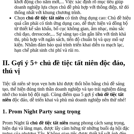
khởi động cho năm mới,... Việc xác định rõ mục tiêu giúp
doanh nghiệp lựa chọn chủ đề phù hợp với thông điệp, từ đó
thống nhất với khung chương trình.
Chọn
chủ đề tiệc tất niên
có tính ứng dụng cao: Chủ đề hiệu
quả cần phải có tính ứng dụng cao, dễ thực hiện và đồng bộ
từ thiết kế sân khấu, bố cục không gian, âm nhạc, màu sắc
chủ đạo, dresscode,... Sự sáng tạo cần gắn liền với tính khả
thi, phù hợp với ngân sách, tiến độ chuẩn bị và quy mô sự
kiện. Nhằm đảm bảo quá trình triển khai diễn ra mạch lạc,
hạn chế phát sinh chi phí và rủi ro.
II. Gợi ý 5+ chủ đề tiệc tất niên độc đáo,
thú vị
Tiệc tất niên sẽ trọn vẹn hơn khi được thổi hồn bằng chủ đề sáng
tạo, thể hiện đúng tinh thần doanh nghiệp và tạo trải nghiệm đáng
nhớ cho toàn bộ đội ngũ. Cùng điểm qua 5 gợi ý
chủ đề tiệc tất
niên
độc đáo, dễ triển khai và phù mà doanh nghiệp nên thử nhé!
1. Prom Night Party sang trọng
Prom Night là
chủ đề tiệc tất niên
mang phong cách sang trọng,
hiện đại và lãng mạn, được lấy cảm hứng từ những buổi dạ hội đặc
trưng của phương Tây. Không gian tiệc được thiết kế với ánh đèn