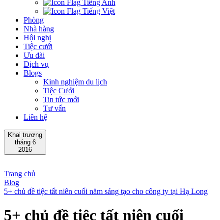
Tiếng Anh
Tiếng Việt
Phòng
Nhà hàng
Hội nghị
Tiệc cưới
Ưu đãi
Dịch vụ
Blogs
Kinh nghiệm du lịch
Tiệc Cưới
Tin tức mới
Tư vấn
Liên hệ
Khai trương
tháng 6
2016
Trang chủ
Blog
5+ chủ đề tiệc tất niên cuối năm sáng tạo cho công ty tại Hạ Long
5+ chủ đề tiệc tất niên cuối