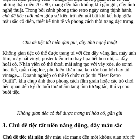
những thập niên 70 - 80, mang đến bầu không khí gần gũi, đầy tính
nghệ thuật. Trong bối cảnh phong trào retro ngày càng thịnh hành,
chủ đề tiệc cuối năm
giúp sự kiện trở nên nổi bật khi kết hợp giữa
màu sắc cổ điển, thiết kế tinh tế và phong cách thời trang đặc trưng.
Chủ đề tiệc tất niên gần gũi, đầy tính nghệ thuật
Không gian tiệc có thể được trang trí với đèn dây vàng ấm, máy ảnh
film, máy hát vinyl, poster kiểu retro hay họa tiết hoa nhí,.... đầy
hoài cổ. Nhân viên có thể thoải mái sáng tạo với váy xòe, áo sơ mi
họa tiết, quần ống loe, phụ kiện khăn lụa, kẹp tóc bản lớn hay túi
vintage,... Doanh nghiệp có thể tổ chức cuộc thi “Best Retro
Outfit”, khu chụp ảnh theo phong cách film grain hoặc các trò chơi
liên quan đến ký ức tuổi thơ nhằm tăng tính tương tác, thú vị cho
buổi tiệc.
Không gian tiệc có thể được trang trí hóa cổ, gần gũi
3. Chủ đề tiệc tất niên năng động, đầy màu sắc
Chủ đề tiệc tất niên
đầy màu sắc mang đến một không gian rực rỡ,