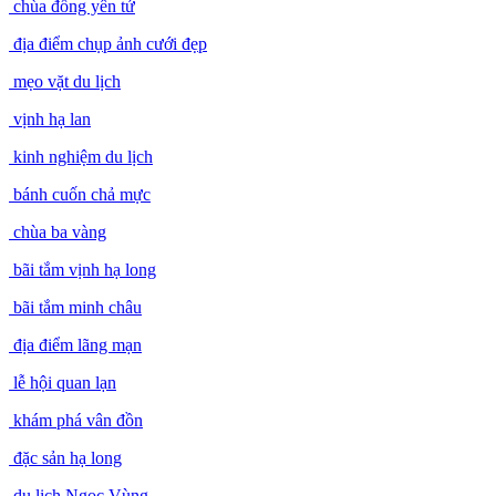
chùa đồng yên tử
địa điểm chụp ảnh cưới đẹp
mẹo vặt du lịch
vịnh hạ lan
kinh nghiệm du lịch
bánh cuốn chả mực
chùa ba vàng
bãi tắm vịnh hạ long
bãi tắm minh châu
địa điểm lãng mạn
lễ hội quan lạn
khám phá vân đồn
đặc sản hạ long
du lịch Ngọc Vùng