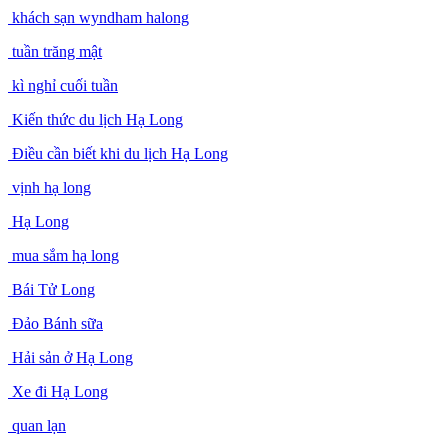
khách sạn wyndham halong
tuần trăng mật
kì nghỉ cuối tuần
Kiến thức du lịch Hạ Long
Điều cần biết khi du lịch Hạ Long
vịnh hạ long
Hạ Long
mua sắm hạ long
Bái Tử Long
Đảo Bánh sữa
Hải sản ở Hạ Long
Xe đi Hạ Long
quan lạn