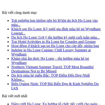
Bài viết cùng danh mục
Trải nghiệm bạn không nên bỏ lỡ khi du lịch Hạ Long vào
mùa...
Khách sạn Hạ Long: Kỳ nghỉ gia đình mùa hè tại Wyndham
Legend...
Du lịch Hạ Long: Gợi ý tận hưởng kỳ nghỉ cuối tuần mùa...
Top Hotel Activities in Ha Long for Couples and Groups
Hoạt động ở khách sạn tại Hạ Long cho cặp đôi, nhóm bạn
Indulge in Ha Long Cuisine: Chill Luxury Summer at
Wyndham
Khám phá ẩm thực Hạ Long – tận hưởng mùa hè tại
Wyndham
Northern Vietnam Summer Travel: TOP Most Beautiful
Destinations Not to Be Missed
Du lịch mùa hè miền Bắc: TOP Điểm Đến Đẹp Nhất
Không...
Biển Quảng Ninh: TOP Bãi Biển Đẹp & Kinh Nghiệm Du
Lịch
Bài viết mới nhất
Đám cưới Hạ Long: Xu hướng tổ chức tiệc cưới cho ngày...