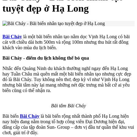
tuyệt đẹp ở Hạ Long
Bãi Cháy
là một bãi biển nhân tạo nằm dọc Vịnh Hạ Long có bãi
cát với chiều dài hơn 500m và rộng 100m nhưng thu hút rất đông
khách vào mùa du lịch biển.
Bãi Cháy - điểm du lịch không thể bỏ qua
Nhắc đến Quảng Ninh du khách thường nghĩ ngay đến Hạ Long
hay Tuần Châu mà quên mất một bãi biển nhân tạo nhưng cực đẹp
đó là Bãi Cháy. Tuy không nên thơ, đẹp kỳ vĩ như Vịnh Hạ Long
nhưng bãi tắm này lại mang những nét đặc trưng mà bất cứ ai yêu
biển cũng có thể nhận ra.
Bãi tắm Bãi Cháy
Bãi biển
Bãi Cháy
là bãi biển rộng nhất thành phố Hạ Long hiện
nay hiện đang nằm trong tổ hợp công viên Đại Dương hiện đại,
đẳng cấp của tập đoàn Sun- Group – đơn vị đầu tư quần thể khu vui
chơi, giải trí ở đây.