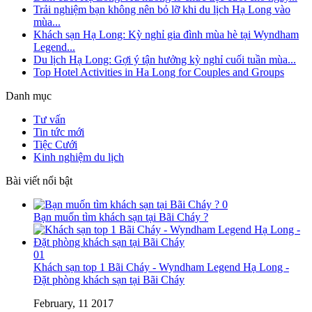
Trải nghiệm bạn không nên bỏ lỡ khi du lịch Hạ Long vào
mùa...
Khách sạn Hạ Long: Kỳ nghỉ gia đình mùa hè tại Wyndham
Legend...
Du lịch Hạ Long: Gợi ý tận hưởng kỳ nghỉ cuối tuần mùa...
Top Hotel Activities in Ha Long for Couples and Groups
Danh mục
Tư vấn
Tin tức mới
Tiệc Cưới
Kinh nghiệm du lịch
Bài viết nổi bật
0
Bạn muốn tìm khách sạn tại Bãi Cháy ?
01
Khách sạn top 1 Bãi Cháy - Wyndham Legend Hạ Long -
Đặt phòng khách sạn tại Bãi Cháy
February, 11 2017