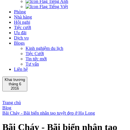
Tiếng Anh
Tiếng Việt
Phòng
Nhà hàng
Hội nghị
Tiệc cưới
Ưu đãi
Dịch vụ
Blogs
Kinh nghiệm du lịch
Tiệc Cưới
Tin tức mới
Tư vấn
Liên hệ
Khai trương
tháng 6
2016
Trang chủ
Blog
Bãi Cháy - Bãi biển nhân tạo tuyệt đẹp ở Hạ Long
Bãi Cháy - Bãi biển nhân tạo