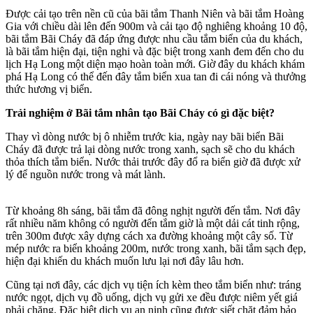
Được cải tạo trên nền cũ của bãi tắm Thanh Niên và bãi tắm Hoàng
Gia với chiều dài lên đến 900m và cải tạo độ nghiêng khoảng 10 độ,
bãi tắm Bãi Cháy đã đáp ứng được nhu cầu tắm biển của du khách,
là bãi tắm hiện đại, tiện nghi và đặc biệt trong xanh đem đến cho du
lịch Hạ Long một diện mạo hoàn toàn mới. Giờ đây du khách khám
phá Hạ Long có thể đến đây tắm biển xua tan đi cái nóng và thưởng
thức hương vị biển.
Trải nghiệm ở Bãi tắm nhân tạo Bãi Cháy có gì đặc biệt?
Thay vì dòng nước bị ô nhiễm trước kia, ngày nay bãi biển Bãi
Cháy đã được trả lại dòng nước trong xanh, sạch sẽ cho du khách
thỏa thích tắm biển. Nước thải trước đây đổ ra biển giờ đã được xử
lý để nguồn nước trong và mát lành.
Từ khoảng 8h sáng, bãi tắm đã đông nghịt người đến tắm. Nơi đây
rất nhiều năm không có người đến tắm giờ là một dải cát tinh rộng,
trên 300m được xây dựng cách xa đường khoảng một cây số. Từ
mép nước ra biển khoảng 200m, nước trong xanh, bãi tắm sạch đẹp,
hiện đại khiến du khách muốn lưu lại nơi đây lâu hơn.
Cũng tại nơi đây, các dịch vụ tiện ích kèm theo tắm biển như: tráng
nước ngọt, dịch vụ đồ uống, dịch vụ gửi xe đều được niêm yết giá
phải chăng. Đặc biệt dịch vụ an ninh cũng được siết chặt đảm bảo