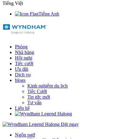
Tiếng Việt
Tiếng Anh
Phòng
Nhà hàng
Hội nghị
Tiệc cưới
Ưu đãi
Dịch vụ
blogs
Kinh nghiệm du lịch
Tiệc Cưới
Tin tức mới
Tư vấn
Liên hệ
Đặt ngay
Ngôn ngữ