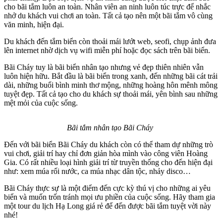
cho bãi tắm luôn an toàn. Nhân viên an ninh luôn túc trực để nhắc
nhở du khách vui chơi an toàn. Tất cả tạo nên một bãi tắm vô cùng
văn minh, hiện đại.
Du khách đến tắm biển còn thoải mái lướt web, seofi, chụp ảnh đưa
lên internet nhờ dịch vụ wifi miễn phí hoặc đọc sách trên bãi biển.
Bãi Cháy tuy là bãi biển nhân tạo nhưng vẻ đẹp thiên nhiên vẫn
luôn hiện hữu. Bắt đầu là bãi biển trong xanh, đến những bãi cát trải
dài, những buổi bình minh thơ mộng, những hoàng hôn mênh mông
tuyệt đẹp. Tất cả tạo cho du khách sự thoải mái, yên bình sau những
mệt mỏi của cuộc sống.
Bãi tắm nhân tạo Bãi Cháy
Đến với bãi biển Bãi Cháy du khách còn có thể tham dự những trò
vui chơi, giải trí hay chỉ đơn giản hòa mình vào công viên Hoàng
Gia. Có rất nhiều loại hình giải trí từ truyền thống cho đến hiện đại
như: xem múa rối nước, ca múa nhạc dân tộc, nhảy disco…
Bãi Cháy thực sự là một điểm đến cực kỳ thú vị cho những ai yêu
biển và muốn trốn tránh mọi ưu phiền của cuộc sống. Hãy tham gia
một tour du lịch Hạ Long giá rẻ để đến được bãi tắm tuyệt vời này
nhé!