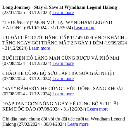
𝐋𝐨𝐧𝐠 𝐉𝐨𝐮𝐫𝐧𝐞𝐲 - 𝐒𝐭𝐚𝐲 & 𝐒𝐚𝐯𝐞 𝐚𝐭 𝐖𝐲𝐧𝐝𝐡𝐚𝐦 𝐋𝐞𝐠𝐞𝐧𝐝 𝐇𝐚𝐥𝐨𝐧𝐠
(23/01/2025 - 31/12/2025)
Learn more
“THƯỞNG VỊ” MÓN MỚI TẠI WYNDHAM LEGEND
HALONG
(09/10/2024 - 31/12/2024)
Learn more
ƯU ĐÃI TIỆC CƯỚI ĐẲNG CẤP TỪ 450.000 VND/ KHÁCH -
TẶNG NGAY GÓI TRĂNG MẬT 2 NGÀY 1 ĐÊM
(19/09/2024
- 31/12/2024)
Learn more
BUỔI HẸN HÒ LÃNG MẠN CÙNG RƯỢU VÀ PHÔ MAI
(07/08/2024 - 31/12/2024)
Learn more
CHÀO HÈ CÙNG BỘ SƯU TẬP TRÀ SỮA GIẢI NHIỆT
(07/08/2024 - 31/12/2024)
Learn more
“SAY” ĐẮM ĐÓN HÈ CÙNG THỨC UỐNG SẢNG KHOÁI
(07/08/2024 - 31/12/2024)
Learn more
“ĐẬP TAN” CƠN NÓNG NGÀY HÈ CÙNG BỘ SƯU TẬP
KEM ĐỘC ĐÁO
(07/08/2024 - 31/12/2024)
Learn more
Ghi dấu ngày chung đôi với ưu đãi tiệc cưới tại Wyndham Legend
Halong
(27/02/2024 - 30/04/2024)
Learn more