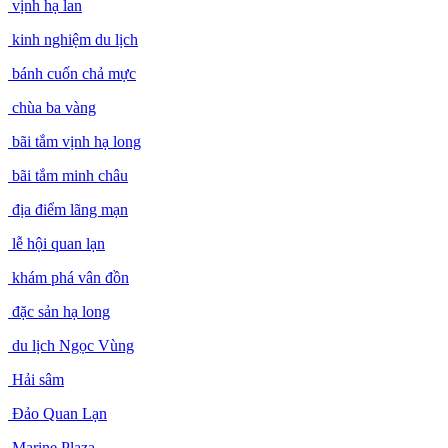
vịnh hạ lan
kinh nghiệm du lịch
bánh cuốn chả mực
chùa ba vàng
bãi tắm vịnh hạ long
bãi tắm minh châu
địa điểm lãng mạn
lễ hội quan lạn
khám phá vân đồn
đặc sản hạ long
du lịch Ngọc Vùng
Hải sâm
Đảo Quan Lạn
Marine Plaza