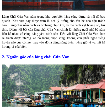
Làng Chài Cửa Vạn nằm trong khu vực biển lặng sóng dừng và núi đá bao
quanh. Khu vực này được xem là nơi lý tưởng cho tàu bè neo đậu tránh
bão. Làng chài nằm cách xa bờ hàng chục km, vì thế cảnh vật hoang sơ, trữ
tình. Điểm nổi bật của làng chài Cửa Vạn chính là những ngôi nhà bè nằm
liền kề nhau vô cùng đáng yêu, xinh xắn. Đến với làng Chài Cửa Vạn, bạn
sẽ tránh được những xô bồ trong cuộc sống, không còn phải nghe tiếng
huyên náo của còi xe, thay vào đó là tiếng sóng biển, tiếng gió vi vu, hít hà
hương vị của biển.
2. Nguồn gốc của làng chài Cửa Vạn