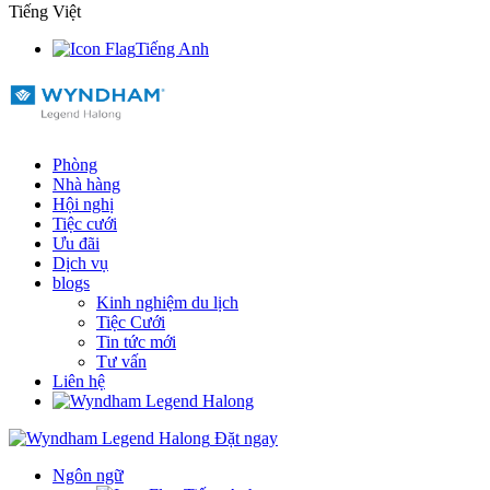
Tiếng Việt
Tiếng Anh
Phòng
Nhà hàng
Hội nghị
Tiệc cưới
Ưu đãi
Dịch vụ
blogs
Kinh nghiệm du lịch
Tiệc Cưới
Tin tức mới
Tư vấn
Liên hệ
Đặt ngay
Ngôn ngữ