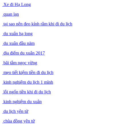
Hải sản ở Hạ Long
Xe đi Hạ Long
quan lạn
tại sao nên đeo kính râm khi đi du lịch
du xuân hạ long
du xuân đầu năm
địa điểm du xuân 2017
bãi tắm ngọc vừng
mẹo tiết kiệm tiền đi du lịch
kinh nghiệm du lịch 1 mình
lỗi ngốn tiền khi đi du lịch
kinh nghiệm du xuân
du lịch yên tử