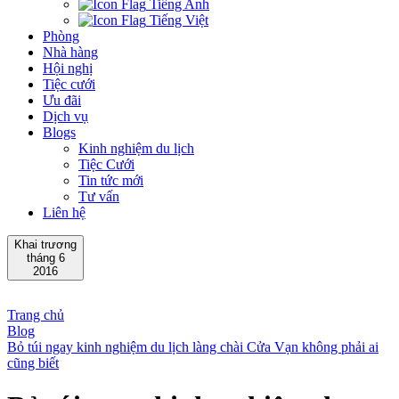
Tiếng Anh
Tiếng Việt
Phòng
Nhà hàng
Hội nghị
Tiệc cưới
Ưu đãi
Dịch vụ
Blogs
Kinh nghiệm du lịch
Tiệc Cưới
Tin tức mới
Tư vấn
Liên hệ
Khai trương
tháng 6
2016
Trang chủ
Blog
Bỏ túi ngay kinh nghiệm du lịch làng chài Cửa Vạn không phải ai
cũng biết