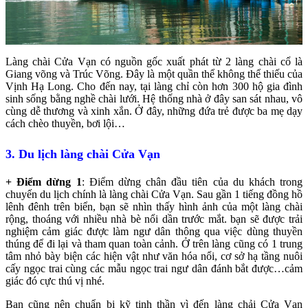
Làng chài Cửa Vạn có nguồn gốc xuất phát từ 2 làng chài cổ là
Giang võng và Trúc Võng. Đây là một quần thể không thể thiếu của
Vịnh Hạ Long. Cho đến nay, tại làng chỉ còn hơn 300 hộ gia đình
sinh sống bằng nghề chài lưới. Hệ thống nhà ở đây san sát nhau, vô
cùng dễ thương và xinh xắn. Ở đây, những đứa trẻ được ba mẹ dạy
cách chèo thuyền, bơi lội…
3. Du lịch làng chài Cửa Vạn
+ Điểm dừng 1
: Điểm dừng chân đầu tiên của du khách trong
chuyến du lịch chính là làng chài Cửa Vạn. Sau gần 1 tiếng đồng hồ
lênh đênh trên biển, bạn sẽ nhìn thấy hình ảnh của một làng chài
rộng, thoáng với nhiều nhà bè nổi dần trước mắt. bạn sẽ được trải
nghiệm cảm giác được làm ngư dân thông qua việc dùng thuyền
thúng để đi lại và tham quan toàn cảnh. Ở trên làng cũng có 1 trung
tâm nhỏ bày biện các hiện vật như văn hóa nổi, cơ sở hạ tầng nuôi
cấy ngọc trai cùng các mẫu ngọc trai ngư dân đánh bắt được…cảm
giác đó cực thú vị nhé.
Bạn cũng nên chuẩn bị kỹ tinh thần vì đến làng chải Cửa Vạn