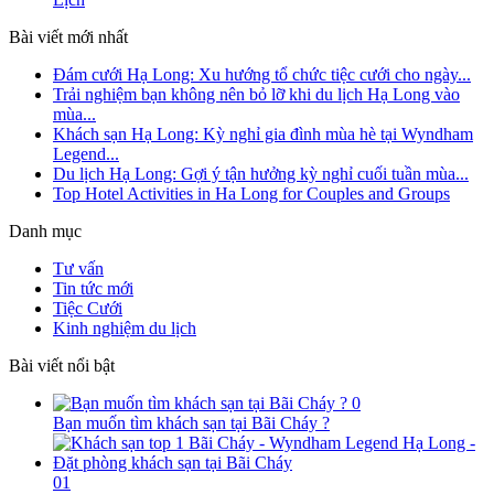
Biển Quảng Ninh: TOP Bãi Biển Đẹp & Kinh Nghiệm Du
Lịch
Bài viết mới nhất
Đám cưới Hạ Long: Xu hướng tổ chức tiệc cưới cho ngày...
Trải nghiệm bạn không nên bỏ lỡ khi du lịch Hạ Long vào
mùa...
Khách sạn Hạ Long: Kỳ nghỉ gia đình mùa hè tại Wyndham
Legend...
Du lịch Hạ Long: Gợi ý tận hưởng kỳ nghỉ cuối tuần mùa...
Top Hotel Activities in Ha Long for Couples and Groups
Danh mục
Tư vấn
Tin tức mới
Tiệc Cưới
Kinh nghiệm du lịch
Bài viết nổi bật
0
Bạn muốn tìm khách sạn tại Bãi Cháy ?