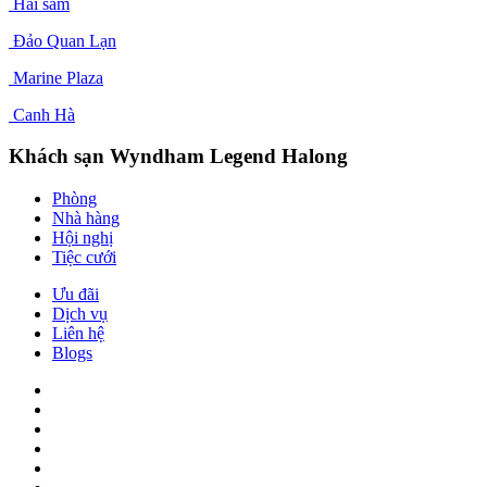
du lịch Ngọc Vùng
Hải sâm
Đảo Quan Lạn
Marine Plaza
Canh Hà
Khách sạn Wyndham Legend Halong
Phòng
Nhà hàng
Hội nghị
Tiệc cưới
Ưu đãi
Dịch vụ
Liên hệ
Blogs