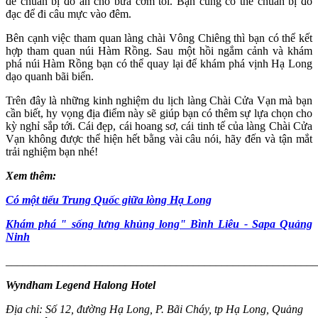
để chuẩn bị đồ ăn cho bữa cơm tối. Bạn cũng có thể chuẩn bị đồ
đạc để đi câu mực vào đêm.
Bên cạnh việc tham quan làng chài Vông Chiêng thì bạn có thể kết
hợp tham quan núi Hàm Rồng. Sau một hồi ngắm cảnh và khám
phá núi Hàm Rồng bạn có thể quay lại để khám phá vịnh Hạ Long
dạo quanh bãi biển.
Trên đây là những kinh nghiệm du lịch làng Chài Cửa Vạn mà bạn
cần biết, hy vọng địa điểm này sẽ giúp bạn có thêm sự lựa chọn cho
kỳ nghỉ sắp tới. Cái đẹp, cái hoang sơ, cái tinh tế của làng Chài Cửa
Vạn không được thể hiện hết bằng vài câu nói, hãy đến và tận mắt
trải nghiệm bạn nhé!
Xem thêm:
Có một tiểu Trung Quốc giữa lòng Hạ Long
Khám phá " sống lưng khủng long" Bình Liêu - Sapa Quảng
Ninh
_______________________________________________________
Wyndham Legend Halong Hotel
Địa chỉ: Số 12, đường Hạ Long, P. Bãi Cháy, tp Hạ Long, Quảng