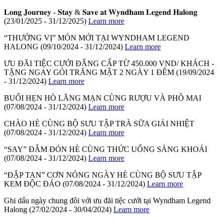
𝐋𝐨𝐧𝐠 𝐉𝐨𝐮𝐫𝐧𝐞𝐲 - 𝐒𝐭𝐚𝐲 & 𝐒𝐚𝐯𝐞 𝐚𝐭 𝐖𝐲𝐧𝐝𝐡𝐚𝐦 𝐋𝐞𝐠𝐞𝐧𝐝 𝐇𝐚𝐥𝐨𝐧𝐠
(23/01/2025 - 31/12/2025)
Learn more
“THƯỞNG VỊ” MÓN MỚI TẠI WYNDHAM LEGEND
HALONG
(09/10/2024 - 31/12/2024)
Learn more
ƯU ĐÃI TIỆC CƯỚI ĐẲNG CẤP TỪ 450.000 VND/ KHÁCH -
TẶNG NGAY GÓI TRĂNG MẬT 2 NGÀY 1 ĐÊM
(19/09/2024
- 31/12/2024)
Learn more
BUỔI HẸN HÒ LÃNG MẠN CÙNG RƯỢU VÀ PHÔ MAI
(07/08/2024 - 31/12/2024)
Learn more
CHÀO HÈ CÙNG BỘ SƯU TẬP TRÀ SỮA GIẢI NHIỆT
(07/08/2024 - 31/12/2024)
Learn more
“SAY” ĐẮM ĐÓN HÈ CÙNG THỨC UỐNG SẢNG KHOÁI
(07/08/2024 - 31/12/2024)
Learn more
“ĐẬP TAN” CƠN NÓNG NGÀY HÈ CÙNG BỘ SƯU TẬP
KEM ĐỘC ĐÁO
(07/08/2024 - 31/12/2024)
Learn more
Ghi dấu ngày chung đôi với ưu đãi tiệc cưới tại Wyndham Legend
Halong
(27/02/2024 - 30/04/2024)
Learn more