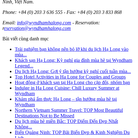
Ninh, Việt Nam.
Phone: +84 (0) 203 3 636 555 - Fax: +84 (0) 203 3 833 868
Email:
info@wyndhamhalong.com
- Reservation:
r
eservation@wyndhamhalong.com
Bài viết cùng danh mục
Trải nghiệm bạn không nên bỏ lỡ khi du lịch Hạ Long vào
mùa...
Khách sạn Hạ Long: Kỳ nghỉ gia đình mùa hè tại Wyndham
Legend...
Du lịch Hạ Long: Gợi ý tận hưởng kỳ nghỉ cuối tuần mùa...
Top Hotel Activities in Ha Long for Couples and Groups
Hoạt động ở khách sạn tại Hạ Long cho cặp đôi, nhóm bạn
Indulge in Ha Long Cuisine: Chill Luxury Summer at
Wyndham
Khám phá ẩm thực Hạ Long – tận hưởng mùa hè tại
Wyndham
Northern Vietnam Summer Travel: TOP Most Beautiful
Destinations Not to Be Missed
Du lịch mùa hè miền Bắc: TOP Điểm Đến Đẹp Nhất
Không...