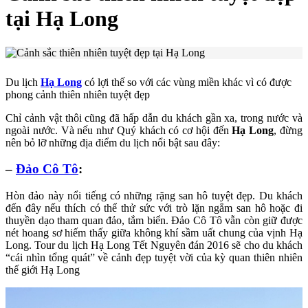
tại Hạ Long
Du lịch
Hạ Long
có lợi thế so với các vùng miền khác vì có được
phong cảnh thiên nhiên tuyệt đẹp
Chỉ cảnh vật thôi cũng đã hấp dẫn du khách gần xa, trong nước và
ngoài nước. Và nếu như Quý khách có cơ hội đến
Hạ Long
, đừng
nên bỏ lỡ những địa điểm du lịch nổi bật sau đây:
–
Đảo Cô Tô
:
Hòn đảo này nổi tiếng có những rặng san hô tuyệt đẹp. Du khách
đến đây nếu thích có thể thử sức với trò lặn ngắm san hô hoặc đi
thuyền dạo tham quan đảo, tắm biển. Đảo Cô Tô vẫn còn giữ được
nét hoang sơ hiếm thấy giữa không khí sầm uất chung của vịnh Hạ
Long. Tour du lịch Hạ Long Tết Nguyên đán 2016 sẽ cho du khách
“cái nhìn tổng quát” về cảnh đẹp tuyệt vời của kỳ quan thiên nhiên
thế giới Hạ Long