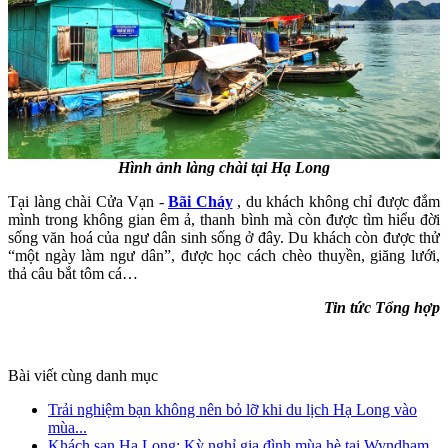
Hình ảnh làng chài tại Hạ Long
Tại làng chài Cửa Vạn -
Bãi Cháy
, du khách không chỉ được đắm
mình trong không gian êm ả, thanh bình mà còn được tìm hiểu đời
sống văn hoá của ngư dân sinh sống ở đây. Du khách còn được thử
“một ngày làm ngư dân”, được học cách chèo thuyền, giăng lưới,
thả câu bắt tôm cá…
Tin tức Tổng hợp
Bài viết cùng danh mục
Trải nghiệm bạn không nên bỏ lỡ khi du lịch Hạ Long vào
mùa...
Khách sạn Hạ Long: Kỳ nghỉ gia đình mùa hè tại Wyndham