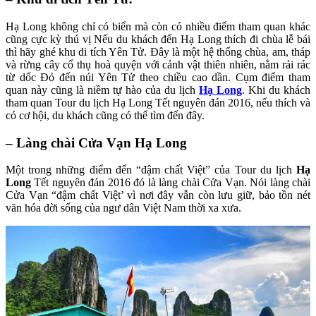
Hạ Long không chỉ có biển mà còn có nhiều điểm tham quan khác
cũng cực kỳ thú vị Nếu du khách đến Hạ Long thích đi chùa lễ bái
thì hãy ghé khu di tích Yên Tử. Đây là một hệ thống chùa, am, tháp
và rừng cây cổ thụ hoà quyện với cảnh vật thiên nhiên, nằm rải rác
từ dốc Đỏ đến núi Yên Tử theo chiều cao dần. Cụm điểm tham
quan này cũng là niềm tự hào của du lịch
Hạ Long
. Khi du khách
tham quan Tour du lịch Hạ Long Tết nguyên đán 2016, nếu thích và
có cơ hội, du khách cũng có thể tìm đến đây.
– Làng chài Cửa Vạn Hạ Long
Một trong những điểm đến “đậm chất Việt” của Tour du lịch
Hạ
Long
Tết nguyên đán 2016 đó là làng chài Cửa Vạn. Nói làng chài
Cửa Vạn “đậm chất Việt’ vì nơi đây vẫn còn lưu giữ, bảo tồn nét
văn hóa đời sống của ngư dân Việt Nam thời xa xưa.