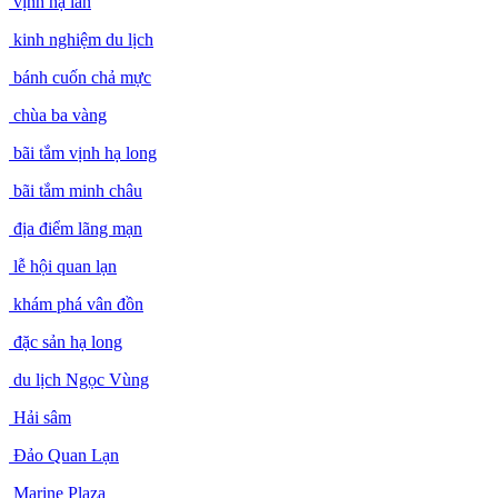
vịnh hạ lan
kinh nghiệm du lịch
bánh cuốn chả mực
chùa ba vàng
bãi tắm vịnh hạ long
bãi tắm minh châu
địa điểm lãng mạn
lễ hội quan lạn
khám phá vân đồn
đặc sản hạ long
du lịch Ngọc Vùng
Hải sâm
Đảo Quan Lạn
Marine Plaza