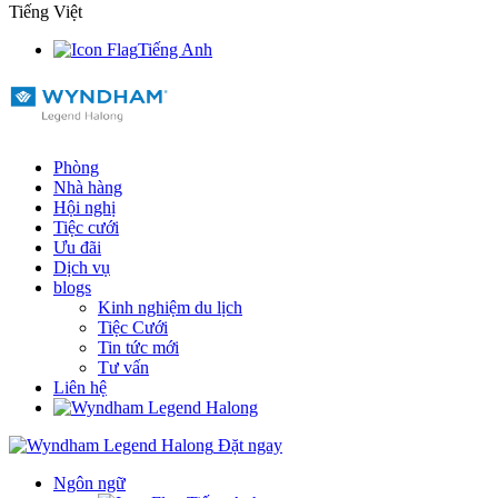
Tiếng Việt
Tiếng Anh
Phòng
Nhà hàng
Hội nghị
Tiệc cưới
Ưu đãi
Dịch vụ
blogs
Kinh nghiệm du lịch
Tiệc Cưới
Tin tức mới
Tư vấn
Liên hệ
Đặt ngay
Ngôn ngữ