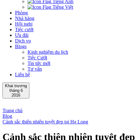
Tiếng Anh
Tiếng Việt
Phòng
Nhà hàng
Hội nghị
Tiệc cưới
Ưu đãi
Dịch vụ
Blogs
Kinh nghiệm du lịch
Tiệc Cưới
Tin tức mới
Tư vấn
Liên hệ
Khai trương
tháng 6
2016
Trang chủ
Blog
Cảnh sắc thiên nhiên tuyệt đẹp tại Hạ Long
Cảnh sắc thiên nhiên tuyệt đẹp