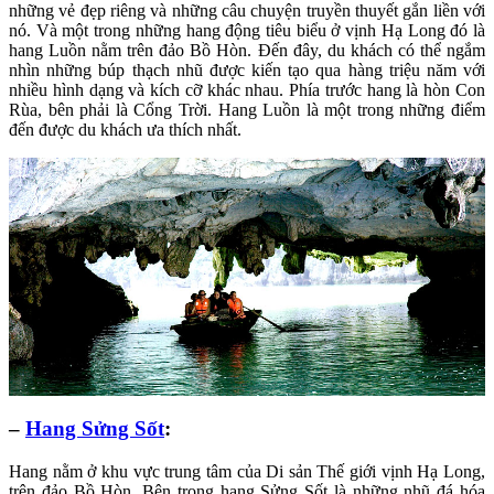
những vẻ đẹp riêng và những câu chuyện truyền thuyết gắn liền với
nó. Và một trong những hang động tiêu biểu ở vịnh Hạ Long đó là
hang Luồn nằm trên đảo Bồ Hòn. Đến đây, du khách có thể ngắm
nhìn những búp thạch nhũ được kiến tạo qua hàng triệu năm với
nhiều hình dạng và kích cỡ khác nhau. Phía trước hang là hòn Con
Rùa, bên phải là Cổng Trời. Hang Luồn là một trong những điểm
đến được du khách ưa thích nhất.
–
Hang Sửng Sốt
:
Hang nằm ở khu vực trung tâm của Di sản Thế giới vịnh Hạ Long,
trên đảo Bồ Hòn. Bên trong hang Sửng Sốt là những nhũ đá hóa