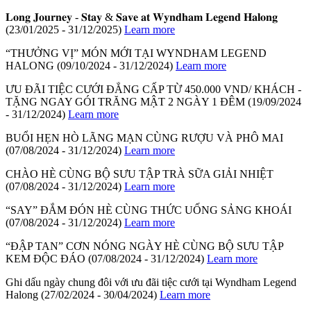
𝐋𝐨𝐧𝐠 𝐉𝐨𝐮𝐫𝐧𝐞𝐲 - 𝐒𝐭𝐚𝐲 & 𝐒𝐚𝐯𝐞 𝐚𝐭 𝐖𝐲𝐧𝐝𝐡𝐚𝐦 𝐋𝐞𝐠𝐞𝐧𝐝 𝐇𝐚𝐥𝐨𝐧𝐠
(23/01/2025 - 31/12/2025)
Learn more
“THƯỞNG VỊ” MÓN MỚI TẠI WYNDHAM LEGEND
HALONG
(09/10/2024 - 31/12/2024)
Learn more
ƯU ĐÃI TIỆC CƯỚI ĐẲNG CẤP TỪ 450.000 VND/ KHÁCH -
TẶNG NGAY GÓI TRĂNG MẬT 2 NGÀY 1 ĐÊM
(19/09/2024
- 31/12/2024)
Learn more
BUỔI HẸN HÒ LÃNG MẠN CÙNG RƯỢU VÀ PHÔ MAI
(07/08/2024 - 31/12/2024)
Learn more
CHÀO HÈ CÙNG BỘ SƯU TẬP TRÀ SỮA GIẢI NHIỆT
(07/08/2024 - 31/12/2024)
Learn more
“SAY” ĐẮM ĐÓN HÈ CÙNG THỨC UỐNG SẢNG KHOÁI
(07/08/2024 - 31/12/2024)
Learn more
“ĐẬP TAN” CƠN NÓNG NGÀY HÈ CÙNG BỘ SƯU TẬP
KEM ĐỘC ĐÁO
(07/08/2024 - 31/12/2024)
Learn more
Ghi dấu ngày chung đôi với ưu đãi tiệc cưới tại Wyndham Legend
Halong
(27/02/2024 - 30/04/2024)
Learn more