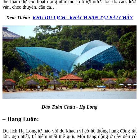
thể tham dự các hoạt động như mô tô trượt nước tốc độ cao, lướt
ván, chèo thuyền, câu cá…
Xem Thêm:
KHU DU LỊCH - KHÁCH SẠN TẠI BÃI CHÁY
Đảo Tuần Châu - Hạ Long
– Hang Luồn:
Du lịch Hạ Long tự hào với du khách vì có hệ thống hang động rất
lớn, đẹp nhất, bí hiểm nhất thế giới. Mỗi hang động ở đây đều có