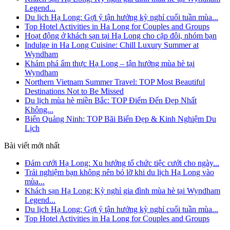
Legend...
Du lịch Hạ Long: Gợi ý tận hưởng kỳ nghỉ cuối tuần mùa...
Top Hotel Activities in Ha Long for Couples and Groups
Hoạt động ở khách sạn tại Hạ Long cho cặp đôi, nhóm bạn
Indulge in Ha Long Cuisine: Chill Luxury Summer at
Wyndham
Khám phá ẩm thực Hạ Long – tận hưởng mùa hè tại
Wyndham
Northern Vietnam Summer Travel: TOP Most Beautiful
Destinations Not to Be Missed
Du lịch mùa hè miền Bắc: TOP Điểm Đến Đẹp Nhất
Không...
Biển Quảng Ninh: TOP Bãi Biển Đẹp & Kinh Nghiệm Du
Lịch
Bài viết mới nhất
Đám cưới Hạ Long: Xu hướng tổ chức tiệc cưới cho ngày...
Trải nghiệm bạn không nên bỏ lỡ khi du lịch Hạ Long vào
mùa...
Khách sạn Hạ Long: Kỳ nghỉ gia đình mùa hè tại Wyndham
Legend...
Du lịch Hạ Long: Gợi ý tận hưởng kỳ nghỉ cuối tuần mùa...
Top Hotel Activities in Ha Long for Couples and Groups