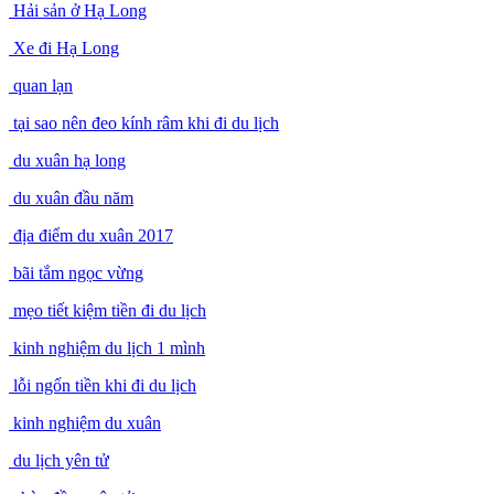
Hải sản ở Hạ Long
Xe đi Hạ Long
quan lạn
tại sao nên đeo kính râm khi đi du lịch
du xuân hạ long
du xuân đầu năm
địa điểm du xuân 2017
bãi tắm ngọc vừng
mẹo tiết kiệm tiền đi du lịch
kinh nghiệm du lịch 1 mình
lỗi ngốn tiền khi đi du lịch
kinh nghiệm du xuân
du lịch yên tử