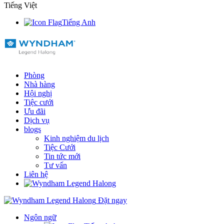
Tiếng Việt
Tiếng Anh
Phòng
Nhà hàng
Hội nghị
Tiệc cưới
Ưu đãi
Dịch vụ
blogs
Kinh nghiệm du lịch
Tiệc Cưới
Tin tức mới
Tư vấn
Liên hệ
Đặt ngay
Ngôn ngữ