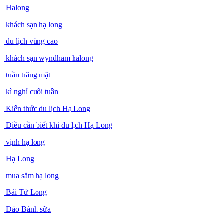
Halong
khách sạn hạ long
du lịch vùng cao
khách sạn wyndham halong
tuần trăng mật
kì nghỉ cuối tuần
Kiến thức du lịch Hạ Long
Điều cần biết khi du lịch Hạ Long
vịnh hạ long
Hạ Long
mua sắm hạ long
Bái Tử Long
Đảo Bánh sữa