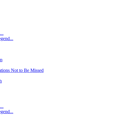
..
gend...
am
tions Not to Be Missed
h
..
gend...