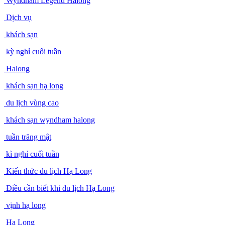
Wyndham Legend Halong
Dịch vụ
khách sạn
kỳ nghỉ cuối tuần
Halong
khách sạn hạ long
du lịch vùng cao
khách sạn wyndham halong
tuần trăng mật
kì nghỉ cuối tuần
Kiến thức du lịch Hạ Long
Điều cần biết khi du lịch Hạ Long
vịnh hạ long
Hạ Long