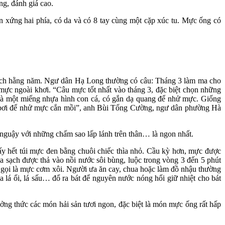
ng, đánh giá cao.
 xứng hai phía, có da và có 8 tay cùng một cặp xúc tu. Mực ống có
lịch hằng năm. Ngư dân Hạ Long thường có câu: Tháng 3 làm ma cho
 mực ngoài khơi. “Câu mực tốt nhất vào tháng 3, đặc biệt chọn những
 là một miếng nhựa hình con cá, có gắn dạ quang để nhử mực. Giống
ng bơi để nhử mực cắn mồi”, anh Bùi Tống Cường, ngư dân phường Hà
nguậy với những chấm sao lấp lánh trên thân… là ngon nhất.
y hết túi mực đen bằng chuôi chiếc thìa nhỏ. Cầu kỳ hơn, mực được
a sạch được thả vào nồi nước sôi bùng, luộc trong vòng 3 đến 5 phút
gọi là mực cơm xôi. Người ưa ăn cay, chua hoặc làm đồ nhậu thường
 lá ổi, lá sấu… đổ ra bát để nguyên nước nóng hổi giữ nhiệt cho bát
ng thức các món hải sản tươi ngon, đặc biệt là món mực ống rất hấp