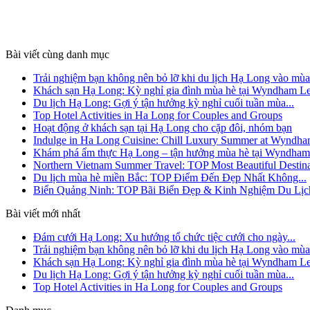
Bài viết cùng danh mục
Trải nghiệm bạn không nên bỏ lỡ khi du lịch Hạ Long vào mùa.
Khách sạn Hạ Long: Kỳ nghỉ gia đình mùa hè tại Wyndham Le
Du lịch Hạ Long: Gợi ý tận hưởng kỳ nghỉ cuối tuần mùa...
Top Hotel Activities in Ha Long for Couples and Groups
Hoạt động ở khách sạn tại Hạ Long cho cặp đôi, nhóm bạn
Indulge in Ha Long Cuisine: Chill Luxury Summer at Wyndh
Khám phá ẩm thực Hạ Long – tận hưởng mùa hè tại Wyndham
Northern Vietnam Summer Travel: TOP Most Beautiful Destina
Du lịch mùa hè miền Bắc: TOP Điểm Đến Đẹp Nhất Không...
Biển Quảng Ninh: TOP Bãi Biển Đẹp & Kinh Nghiệm Du Lịc
Bài viết mới nhất
Đám cưới Hạ Long: Xu hướng tổ chức tiệc cưới cho ngày...
Trải nghiệm bạn không nên bỏ lỡ khi du lịch Hạ Long vào mùa.
Khách sạn Hạ Long: Kỳ nghỉ gia đình mùa hè tại Wyndham Le
Du lịch Hạ Long: Gợi ý tận hưởng kỳ nghỉ cuối tuần mùa...
Top Hotel Activities in Ha Long for Couples and Groups