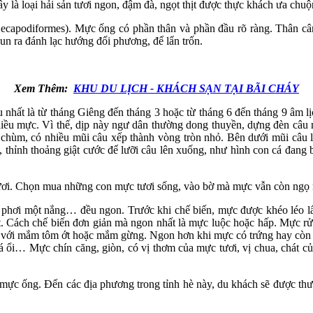
là loại hải sản tươi ngon, đậm đà, ngọt thịt được thực khách ưa chuộ
Decapodiformes). Mực ống có phần thân và phần đầu rõ ràng. Thân cân
n ra đánh lạc hướng đối phương, để lẩn trốn.
Xem Thêm:
KHU DU LỊCH - KHÁCH SẠN TẠI BÃI CHÁY
nhất là từ tháng Giêng đến tháng 3 hoặc từ tháng 6 đến tháng 9 âm 
nhiều mực. Vì thế, dịp này ngư dân thường dong thuyền, dựng đèn câu
ỡi chùm, có nhiều mũi câu xếp thành vòng tròn nhỏ. Bên dưới mũi câu
 thỉnh thoảng giật cước để lưỡi câu lên xuống, như hình con cá đa
 tươi. Chọn mua những con mực tươi sống, vào bờ mà mực vẫn còn ngọ 
, phơi một nắng… đều ngon. Trước khi chế biến, mực được khéo léo lấ
t. Cách chế biến đơn giản mà ngon nhất là mực luộc hoặc hấp. Mực rử
ấm với mắm tôm ớt hoặc mắm gừng. Ngon hơn khi mực có trứng hay còn 
á ổi… Mực chín căng, giòn, có vị thơm của mực tươi, vị chua, chát của
ực ống. Đến các địa phương trong tỉnh hè này, du khách sẽ được thưở