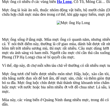
Mực ống có nhiều ở các vùng biển
Hạ Long
, Cô Tô, Móng Cái… Đây 
Mực ống là loài ăn nổi, thuộc nhóm động vật biển, bộ mười chân (
chứa hợp chất mực màu đen trong cơ thể, khi gặp nguy hiểm, mực phu
Mực ống sống ở tầng mặt. Mùa mực ống có quanh năm, nhưng nhiều 
cá. Ý nói thời điểm này, thường là cữ giao mùa, đánh bắt được rất 
hôm tiết trời nhiều sương mù, thì mực rất nhiều. Câu mực dùng lư
mực ưa ánh sáng và ham mồi. Người câu mực chỉ cần thả câu xuống,
Phong (TP Hạ Long) chia sẻ bí quyết câu mực.
Vì thế, dịp này, đi chợ mỗi sớm tàu chã về thường có rất nhiều mực
Mực ống tươi chế biến được nhiều món như: Hấp, luộc, xào cần tỏi
rửa bằng nước đun sôi để hơi ấm, để mực săn, chắc và thêm giòn thị
bỏ ra đĩa. Mực ống luộc chín được thái thành từng khoanh tròn ch
luộc mực với nước hoặc bia nêm nhiều ớt với đồ chua như: Lá sấu, l
mực.
Mùa này, các vùng biển ở Quảng Ninh đang nhiều mực, trong đó có m
dẫn.