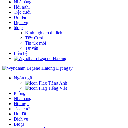
Nhà hàng
Hội nghị
Tiệc cưới
Ưu đãi
Dịch vụ
blogs
Kinh nghiệm du lịch
Tiệc Cưới
Tin tức mới
Tư vấn
Liên hệ
Đặt ngay
Ngôn ngữ
Tiếng Anh
Tiếng Việt
Phòng
Nhà hàng
Hội nghị
Tiệc cưới
Ưu đãi
Dịch vụ
Blogs