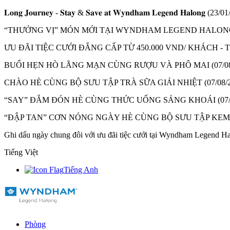
𝐋𝐨𝐧𝐠 𝐉𝐨𝐮𝐫𝐧𝐞𝐲 - 𝐒𝐭𝐚𝐲 & 𝐒𝐚𝐯𝐞 𝐚𝐭 𝐖𝐲𝐧𝐝𝐡𝐚𝐦 𝐋𝐞𝐠𝐞𝐧𝐝 𝐇𝐚𝐥𝐨𝐧𝐠
(23/01
“THƯỞNG VỊ” MÓN MỚI TẠI WYNDHAM LEGEND HALON
ƯU ĐÃI TIỆC CƯỚI ĐẲNG CẤP TỪ 450.000 VND/ KHÁCH 
BUỔI HẸN HÒ LÃNG MẠN CÙNG RƯỢU VÀ PHÔ MAI
(07/0
CHÀO HÈ CÙNG BỘ SƯU TẬP TRÀ SỮA GIẢI NHIỆT
(07/08/
“SAY” ĐẮM ĐÓN HÈ CÙNG THỨC UỐNG SẢNG KHOÁI
(07
“ĐẬP TAN” CƠN NÓNG NGÀY HÈ CÙNG BỘ SƯU TẬP KE
Ghi dấu ngày chung đôi với ưu đãi tiệc cưới tại Wyndham Legend H
Tiếng Việt
Tiếng Anh
Phòng