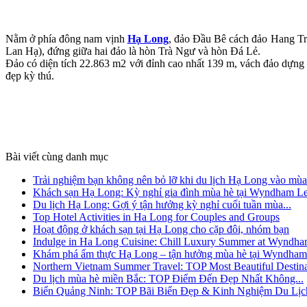
Nằm ở phía đông nam vịnh
Hạ Long
, đảo Đầu Bê cách đảo Hang Tra
Lan Hạ), đứng giữa hai đảo là hòn Trà Ngư và hòn Đá Lẻ.
Đảo có diện tích 22.863 m2 với đỉnh cao nhất 139 m, vách đảo dựng
đẹp kỳ thú.
Bài viết cùng danh mục
Trải nghiệm bạn không nên bỏ lỡ khi du lịch Hạ Long vào mùa.
Khách sạn Hạ Long: Kỳ nghỉ gia đình mùa hè tại Wyndham Le
Du lịch Hạ Long: Gợi ý tận hưởng kỳ nghỉ cuối tuần mùa...
Top Hotel Activities in Ha Long for Couples and Groups
Hoạt động ở khách sạn tại Hạ Long cho cặp đôi, nhóm bạn
Indulge in Ha Long Cuisine: Chill Luxury Summer at Wyndh
Khám phá ẩm thực Hạ Long – tận hưởng mùa hè tại Wyndham
Northern Vietnam Summer Travel: TOP Most Beautiful Destina
Du lịch mùa hè miền Bắc: TOP Điểm Đến Đẹp Nhất Không...
Biển Quảng Ninh: TOP Bãi Biển Đẹp & Kinh Nghiệm Du Lịc