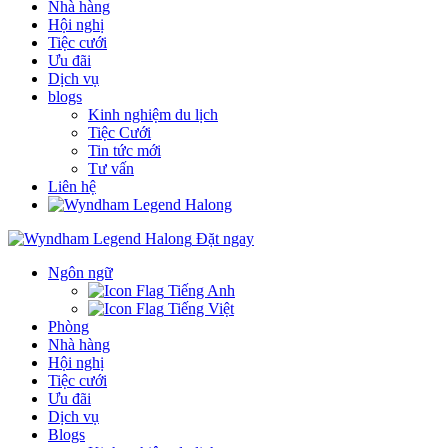
Nhà hàng
Hội nghị
Tiệc cưới
Ưu đãi
Dịch vụ
blogs
Kinh nghiệm du lịch
Tiệc Cưới
Tin tức mới
Tư vấn
Liên hệ
Đặt ngay
Ngôn ngữ
Tiếng Anh
Tiếng Việt
Phòng
Nhà hàng
Hội nghị
Tiệc cưới
Ưu đãi
Dịch vụ
Blogs