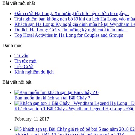
Bài viết mới nhất
Đám cưới Hạ Long: Xu hướng tổ chức tiệc cưới cho ngày...
Trải nghiệm bạn không nên bỏ lỡ khi du lịch Hạ Long vào mùa.
Khách sạn Hạ Long: Kỳ nghỉ gia đình mùa hè tại Wyndham Le
Du lịch Hạ Long: Gợi ý tận hưởng kỳ nghỉ cuối tuần mùa...
Top Hotel Activities in Ha Long for Couples and Groups
Danh mục
Tư vấn
Tin tức mới
Tiệc Cưới
Kinh nghiệm du lịch
Bài viết nổi bật
0
Bạn muốn tìm khách sạn tại Bãi Cháy ?
Khách sạn top 1 Bãi Cháy - Wyndham Legend Hạ Long - Đặt p
February, 11 2017
02
5 khách sạn tại Bãi Cháy giá rẻ có bể bơi 5 sao năm 2018