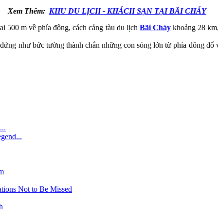
Xem Thêm:
KHU DU LỊCH - KHÁCH SẠN TẠI BÃI CHÁY
i 500 m về phía đông, cách cảng tàu du lịch
Bãi Cháy
khoảng 28 km, 
 đứng như bức tường thành chắn những con sóng lớn từ phía đông đổ v
..
gend...
am
tions Not to Be Missed
h