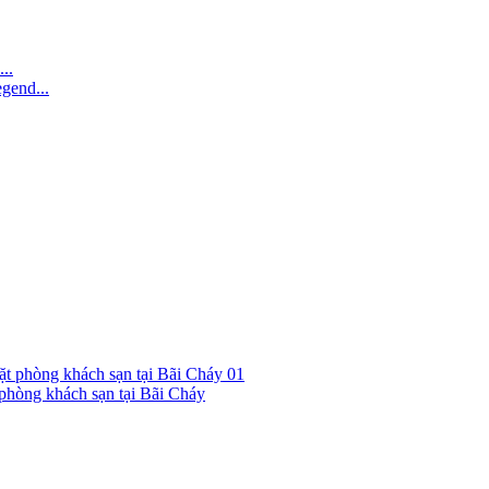
..
gend...
01
hòng khách sạn tại Bãi Cháy