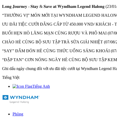
𝐋𝐨𝐧𝐠 𝐉𝐨𝐮𝐫𝐧𝐞𝐲 - 𝐒𝐭𝐚𝐲 & 𝐒𝐚𝐯𝐞 𝐚𝐭 𝐖𝐲𝐧𝐝𝐡𝐚𝐦 𝐋𝐞𝐠𝐞𝐧𝐝 𝐇𝐚𝐥𝐨𝐧𝐠
(23/01
“THƯỞNG VỊ” MÓN MỚI TẠI WYNDHAM LEGEND HALON
ƯU ĐÃI TIỆC CƯỚI ĐẲNG CẤP TỪ 450.000 VND/ KHÁCH 
BUỔI HẸN HÒ LÃNG MẠN CÙNG RƯỢU VÀ PHÔ MAI
(07/0
CHÀO HÈ CÙNG BỘ SƯU TẬP TRÀ SỮA GIẢI NHIỆT
(07/08/
“SAY” ĐẮM ĐÓN HÈ CÙNG THỨC UỐNG SẢNG KHOÁI
(07
“ĐẬP TAN” CƠN NÓNG NGÀY HÈ CÙNG BỘ SƯU TẬP KE
Ghi dấu ngày chung đôi với ưu đãi tiệc cưới tại Wyndham Legend H
Tiếng Việt
Tiếng Anh
Phòng