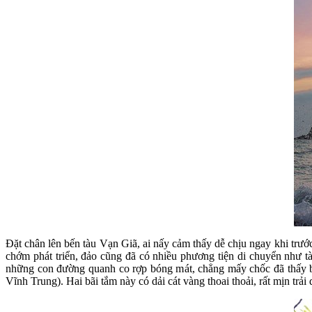
Đặt chân lên bến tàu Vạn Giã, ai nấy cảm thấy dễ chịu ngay khi tr
chớm phát triển, đảo cũng đã có nhiều phương tiện di chuyển như tà
những con đường quanh co rợp bóng mát, chẳng mấy chốc đã thấy bi
Vĩnh Trung). Hai bãi tắm này có dải cát vàng thoai thoải, rất mịn tr