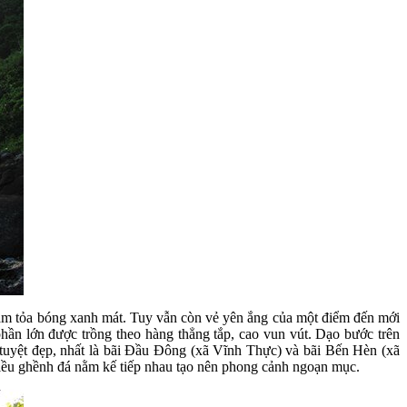
năm tỏa bóng xanh mát. Tuy vẫn còn vẻ yên ắng của một điểm đến mới
phần lớn được trồng theo hàng thẳng tắp, cao vun vút. Dạo bước trên
tuyệt đẹp, nhất là bãi Đầu Đông (xã Vĩnh Thực) và bãi Bến Hèn (xã
 nhiều ghềnh đá nằm kế tiếp nhau tạo nên phong cảnh ngoạn mục.