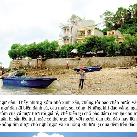
a ngư dân. Thấy những xóm nhỏ xinh xắn, chúng tôi bạo chân bước và
n ngư dân đi biển đánh cá, câu mực, soi còng. Những khi đảo vắng, n
tôm cua cá mực tươi rói giá rẻ, chế biến tại chỗ bảo đảm đem lại cho
uẩn bị sẵn lều trại hoặc có thể trao đổi với người dân trên đảo hay l
không tìm được chỗ nghỉ ngơi và ăn uống khi lưu lại qua đêm trên đảo.