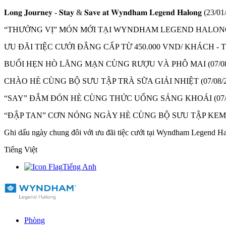
𝐋𝐨𝐧𝐠 𝐉𝐨𝐮𝐫𝐧𝐞𝐲 - 𝐒𝐭𝐚𝐲 & 𝐒𝐚𝐯𝐞 𝐚𝐭 𝐖𝐲𝐧𝐝𝐡𝐚𝐦 𝐋𝐞𝐠𝐞𝐧𝐝 𝐇𝐚𝐥𝐨𝐧𝐠
(23/01
“THƯỞNG VỊ” MÓN MỚI TẠI WYNDHAM LEGEND HALON
ƯU ĐÃI TIỆC CƯỚI ĐẲNG CẤP TỪ 450.000 VND/ KHÁCH 
BUỔI HẸN HÒ LÃNG MẠN CÙNG RƯỢU VÀ PHÔ MAI
(07/0
CHÀO HÈ CÙNG BỘ SƯU TẬP TRÀ SỮA GIẢI NHIỆT
(07/08/
“SAY” ĐẮM ĐÓN HÈ CÙNG THỨC UỐNG SẢNG KHOÁI
(07
“ĐẬP TAN” CƠN NÓNG NGÀY HÈ CÙNG BỘ SƯU TẬP KE
Ghi dấu ngày chung đôi với ưu đãi tiệc cưới tại Wyndham Legend H
Tiếng Việt
Tiếng Anh
Phòng