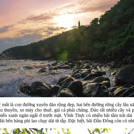
ước mắt là con đường xuyên đảo rộng đẹp, hai bên đường rừng cây lâu 
u thuyền, xe máy cho thuê, giá cả phải chăng. Đảo rất nhiều cây và 
ển xanh ngăn ngắt ở trước mặt. Vĩnh Thực có nhiều bãi tắm trải dài 
ải dài bên hàng phi lao chạy dài tít tắp. Đặc biệt, bãi Đầu Đông còn có