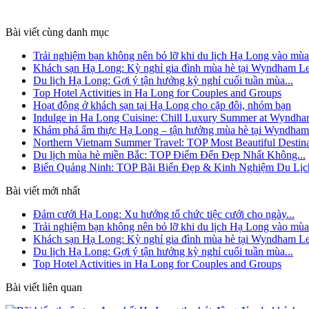
Bài viết cùng danh mục
Trải nghiệm bạn không nên bỏ lỡ khi du lịch Hạ Long vào mùa.
Khách sạn Hạ Long: Kỳ nghỉ gia đình mùa hè tại Wyndham Le
Du lịch Hạ Long: Gợi ý tận hưởng kỳ nghỉ cuối tuần mùa...
Top Hotel Activities in Ha Long for Couples and Groups
Hoạt động ở khách sạn tại Hạ Long cho cặp đôi, nhóm bạn
Indulge in Ha Long Cuisine: Chill Luxury Summer at Wyndh
Khám phá ẩm thực Hạ Long – tận hưởng mùa hè tại Wyndham
Northern Vietnam Summer Travel: TOP Most Beautiful Destina
Du lịch mùa hè miền Bắc: TOP Điểm Đến Đẹp Nhất Không...
Biển Quảng Ninh: TOP Bãi Biển Đẹp & Kinh Nghiệm Du Lịc
Bài viết mới nhất
Đám cưới Hạ Long: Xu hướng tổ chức tiệc cưới cho ngày...
Trải nghiệm bạn không nên bỏ lỡ khi du lịch Hạ Long vào mùa.
Khách sạn Hạ Long: Kỳ nghỉ gia đình mùa hè tại Wyndham Le
Du lịch Hạ Long: Gợi ý tận hưởng kỳ nghỉ cuối tuần mùa...
Top Hotel Activities in Ha Long for Couples and Groups
Bài viết liên quan