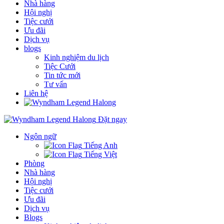
Nhà hàng
Hội nghị
Tiệc cưới
Ưu đãi
Dịch vụ
blogs
Kinh nghiệm du lịch
Tiệc Cưới
Tin tức mới
Tư vấn
Liên hệ
Đặt ngay
Ngôn ngữ
Tiếng Anh
Tiếng Việt
Phòng
Nhà hàng
Hội nghị
Tiệc cưới
Ưu đãi
Dịch vụ
Blogs