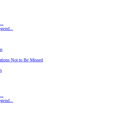
..
gend...
am
tions Not to Be Missed
h
..
gend...