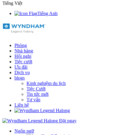
Tiếng Việt
Tiếng Anh
Phòng
Nhà hàng
Hội nghị
Tiệc cưới
Ưu đãi
Dịch vụ
blogs
Kinh nghiệm du lịch
Tiệc Cưới
Tin tức mới
Tư vấn
Liên hệ
Đặt ngay
Ngôn ngữ