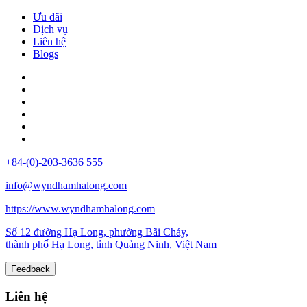
Ưu đãi
Dịch vụ
Liên hệ
Blogs
+84-(0)-203-3636 555
info@wyndhamhalong.com
https://www.wyndhamhalong.com
Số 12 đường Hạ Long, phường Bãi Cháy,
thành phố Hạ Long, tỉnh Quảng Ninh, Việt Nam
Feedback
Liên hệ