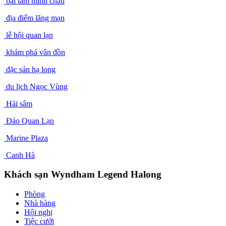
bãi tắm minh châu
địa điểm lãng mạn
lễ hội quan lạn
khám phá vân đồn
đặc sản hạ long
du lịch Ngọc Vùng
Hải sâm
Đảo Quan Lạn
Marine Plaza
Canh Hà
Khách sạn Wyndham Legend Halong
Phòng
Nhà hàng
Hội nghị
Tiệc cưới