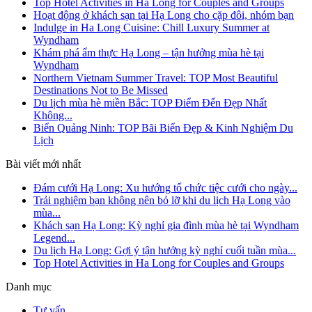
Top Hotel Activities in Ha Long for Couples and Groups
Hoạt động ở khách sạn tại Hạ Long cho cặp đôi, nhóm bạn
Indulge in Ha Long Cuisine: Chill Luxury Summer at
Wyndham
Khám phá ẩm thực Hạ Long – tận hưởng mùa hè tại
Wyndham
Northern Vietnam Summer Travel: TOP Most Beautiful
Destinations Not to Be Missed
Du lịch mùa hè miền Bắc: TOP Điểm Đến Đẹp Nhất
Không...
Biển Quảng Ninh: TOP Bãi Biển Đẹp & Kinh Nghiệm Du
Lịch
Bài viết mới nhất
Đám cưới Hạ Long: Xu hướng tổ chức tiệc cưới cho ngày...
Trải nghiệm bạn không nên bỏ lỡ khi du lịch Hạ Long vào
mùa...
Khách sạn Hạ Long: Kỳ nghỉ gia đình mùa hè tại Wyndham
Legend...
Du lịch Hạ Long: Gợi ý tận hưởng kỳ nghỉ cuối tuần mùa...
Top Hotel Activities in Ha Long for Couples and Groups
Danh mục
Tư vấn