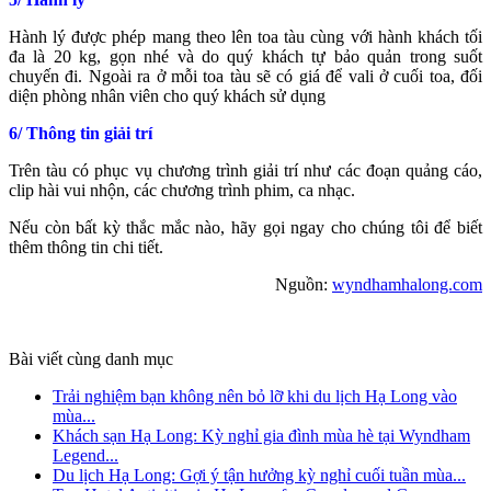
Hành lý được phép mang theo lên toa tàu cùng với hành khách tối
đa là 20 kg, gọn nhé và do quý khách tự bảo quản trong suốt
chuyến đi. Ngoài ra ở mỗi toa tàu sẽ có giá để vali ở cuối toa, đối
diện phòng nhân viên cho quý khách sử dụng
6/ Thông tin giải trí
Trên tàu có phục vụ chương trình giải trí như các đoạn quảng cáo,
clip hài vui nhộn, các chương trình phim, ca nhạc.
Nếu còn bất kỳ thắc mắc nào, hãy gọi ngay cho chúng tôi để biết
thêm thông tin chi tiết.
Nguồn:
wyndhamhalong.com
Bài viết cùng danh mục
Trải nghiệm bạn không nên bỏ lỡ khi du lịch Hạ Long vào
mùa...
Khách sạn Hạ Long: Kỳ nghỉ gia đình mùa hè tại Wyndham
Legend...
Du lịch Hạ Long: Gợi ý tận hưởng kỳ nghỉ cuối tuần mùa...