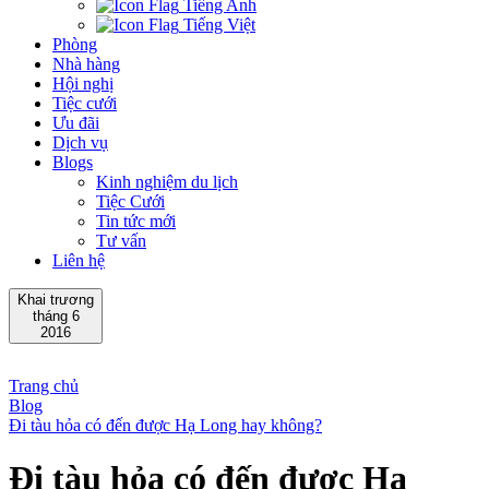
Tiếng Anh
Tiếng Việt
Phòng
Nhà hàng
Hội nghị
Tiệc cưới
Ưu đãi
Dịch vụ
Blogs
Kinh nghiệm du lịch
Tiệc Cưới
Tin tức mới
Tư vấn
Liên hệ
Khai trương
tháng 6
2016
Trang chủ
Blog
Đi tàu hỏa có đến được Hạ Long hay không?
Đi tàu hỏa có đến được Hạ