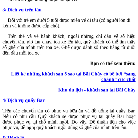
3/ Dịch vụ trên tàu
+ Đối với trẻ em dưới 5 tuổi được miễn vé đi tàu (có người lớn đi
kèm và không được cấp chỗ).
+ Trên thẻ và vé hành khách, ngoài những chỉ dẫn về số hiệu
chuyến tàu, giờ tàu chạy, toa xe lên tàu, quý khách có thể tìm thấy
số ghế của mình trên toa xe. Ghế được đánh số theo hàng từ đuôi
đến đầu mỗi toa xe.
Bạn có thể xem thêm:
Liệt kê những khách sạn 5 sao tại Bãi Cháy có bể bơi “sang
chảnh” cực chất
Khu du lịch - khách sạn tại Bãi Cháy
4/ Dịch vụ quấy Bar
Trên các chuyến tàu có phục vụ bữa ăn và đồ uống tại quầy Bar.
Nếu có nhu cầu Quý khách sẽ được phục vụ tại quầy Bar hoặc
được phục vụ tại chỗ mình ngồi. Do vậy, Để thuận tiện cho việc
phục vụ, đề nghị quý khách ngồi đúng số ghế của mình trên tàu.
5/ Hành lý