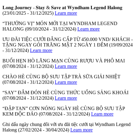
𝐋𝐨𝐧𝐠 𝐉𝐨𝐮𝐫𝐧𝐞𝐲 - 𝐒𝐭𝐚𝐲 & 𝐒𝐚𝐯𝐞 𝐚𝐭 𝐖𝐲𝐧𝐝𝐡𝐚𝐦 𝐋𝐞𝐠𝐞𝐧𝐝 𝐇𝐚𝐥𝐨𝐧𝐠
(23/01/2025 - 31/12/2025)
Learn more
“THƯỞNG VỊ” MÓN MỚI TẠI WYNDHAM LEGEND
HALONG
(09/10/2024 - 31/12/2024)
Learn more
ƯU ĐÃI TIỆC CƯỚI ĐẲNG CẤP TỪ 450.000 VND/ KHÁCH -
TẶNG NGAY GÓI TRĂNG MẬT 2 NGÀY 1 ĐÊM
(19/09/2024
- 31/12/2024)
Learn more
BUỔI HẸN HÒ LÃNG MẠN CÙNG RƯỢU VÀ PHÔ MAI
(07/08/2024 - 31/12/2024)
Learn more
CHÀO HÈ CÙNG BỘ SƯU TẬP TRÀ SỮA GIẢI NHIỆT
(07/08/2024 - 31/12/2024)
Learn more
“SAY” ĐẮM ĐÓN HÈ CÙNG THỨC UỐNG SẢNG KHOÁI
(07/08/2024 - 31/12/2024)
Learn more
“ĐẬP TAN” CƠN NÓNG NGÀY HÈ CÙNG BỘ SƯU TẬP
KEM ĐỘC ĐÁO
(07/08/2024 - 31/12/2024)
Learn more
Ghi dấu ngày chung đôi với ưu đãi tiệc cưới tại Wyndham Legend
Halong
(27/02/2024 - 30/04/2024)
Learn more