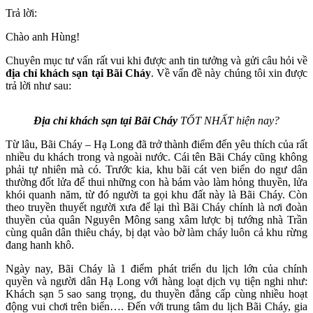
Trả lời:
Chào anh Hùng!
Chuyên mục tư vấn rất vui khi được anh tin tưởng và gửi câu hỏi về
địa chỉ khách sạn tại Bãi Cháy
. Về vấn đề này chúng tôi xin được
trả lời như sau:
Địa chỉ khách sạn tại Bãi Cháy
TỐT NHẤT hiện nay?
Từ lâu, Bãi Cháy – Hạ Long đã trở thành điểm đến yêu thích của rất
nhiều du khách trong và ngoài nước. Cái tên Bãi Cháy cũng không
phải tự nhiên mà có. Trước kia, khu bãi cát ven biển do ngư dân
thường đốt lửa để thui những con hà bám vào làm hỏng thuyền, lửa
khói quanh năm, từ đó người ta gọi khu đất này là Bãi Cháy. Còn
theo truyền thuyết người xưa để lại thì Bãi Cháy chính là nơi đoàn
thuyền của quân Nguyên Mông sang xâm lược bị tướng nhà Trần
cùng quân dân thiêu cháy, bị dạt vào bờ làm cháy luôn cả khu rừng
đang hanh khô.
Ngày nay, Bãi Cháy là 1 điểm phát triển du lịch lớn của chính
quyền và người dân Hạ Long với hàng loạt dịch vụ tiện nghi như:
Khách sạn 5 sao sang trọng, du thuyền đẳng cấp cùng nhiều hoạt
động vui chơi trên biển…. Đến với trung tâm du lịch Bãi Cháy, gia