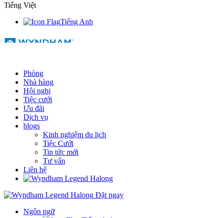
Tiếng Việt
Tiếng Anh
Phòng
Nhà hàng
Hội nghị
Tiệc cưới
Ưu đãi
Dịch vụ
blogs
Kinh nghiệm du lịch
Tiệc Cưới
Tin tức mới
Tư vấn
Liên hệ
Đặt ngay
Ngôn ngữ