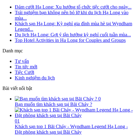
Đám cưới Hạ Long: Xu hướng tổ chức tiệc cưới cho ngày...
Trải nghiệm bạn không nên bỏ lỡ khi du lịch Hạ Long vào
mùa...
Khách sạn Hạ Long: Kỳ nghỉ gia đình mùa hè tại Wyndham
Legend...
Du lịch Hạ Long: Gợi ý tận hưởng kỳ nghỉ cuối tuần mùa...
Top Hotel Activities in Ha Long for Couples and Groups
Danh mục
Tư vấn
Tin tức mới
Tiệc Cưới
Kinh nghiệm du lịch
Bài viết nổi bật
0
Bạn muốn tìm khách sạn tại Bãi Cháy ?
01
Khách sạn top 1 Bãi Cháy - Wyndham Legend Hạ Long -
Đặt phòng khách sạn tại Bãi Cháy