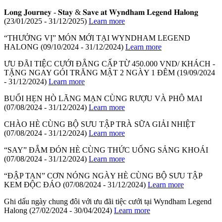
𝐋𝐨𝐧𝐠 𝐉𝐨𝐮𝐫𝐧𝐞𝐲 - 𝐒𝐭𝐚𝐲 & 𝐒𝐚𝐯𝐞 𝐚𝐭 𝐖𝐲𝐧𝐝𝐡𝐚𝐦 𝐋𝐞𝐠𝐞𝐧𝐝 𝐇𝐚𝐥𝐨𝐧𝐠
(23/01/2025 - 31/12/2025)
Learn more
“THƯỞNG VỊ” MÓN MỚI TẠI WYNDHAM LEGEND
HALONG
(09/10/2024 - 31/12/2024)
Learn more
ƯU ĐÃI TIỆC CƯỚI ĐẲNG CẤP TỪ 450.000 VND/ KHÁCH -
TẶNG NGAY GÓI TRĂNG MẬT 2 NGÀY 1 ĐÊM
(19/09/2024
- 31/12/2024)
Learn more
BUỔI HẸN HÒ LÃNG MẠN CÙNG RƯỢU VÀ PHÔ MAI
(07/08/2024 - 31/12/2024)
Learn more
CHÀO HÈ CÙNG BỘ SƯU TẬP TRÀ SỮA GIẢI NHIỆT
(07/08/2024 - 31/12/2024)
Learn more
“SAY” ĐẮM ĐÓN HÈ CÙNG THỨC UỐNG SẢNG KHOÁI
(07/08/2024 - 31/12/2024)
Learn more
“ĐẬP TAN” CƠN NÓNG NGÀY HÈ CÙNG BỘ SƯU TẬP
KEM ĐỘC ĐÁO
(07/08/2024 - 31/12/2024)
Learn more
Ghi dấu ngày chung đôi với ưu đãi tiệc cưới tại Wyndham Legend
Halong
(27/02/2024 - 30/04/2024)
Learn more