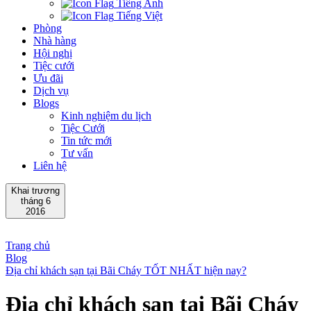
Tiếng Anh
Tiếng Việt
Phòng
Nhà hàng
Hội nghị
Tiệc cưới
Ưu đãi
Dịch vụ
Blogs
Kinh nghiệm du lịch
Tiệc Cưới
Tin tức mới
Tư vấn
Liên hệ
Khai trương
tháng 6
2016
Trang chủ
Blog
Địa chỉ khách sạn tại Bãi Cháy TỐT NHẤT hiện nay?
Địa chỉ khách sạn tại Bãi Cháy