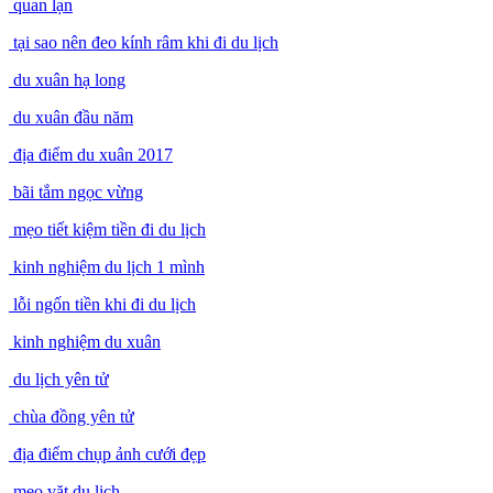
quan lạn
tại sao nên đeo kính râm khi đi du lịch
du xuân hạ long
du xuân đầu năm
địa điểm du xuân 2017
bãi tắm ngọc vừng
mẹo tiết kiệm tiền đi du lịch
kinh nghiệm du lịch 1 mình
lỗi ngốn tiền khi đi du lịch
kinh nghiệm du xuân
du lịch yên tử
chùa đồng yên tử
địa điểm chụp ảnh cưới đẹp
mẹo vặt du lịch