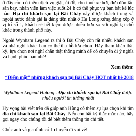
ở đây còn có thêm dịch vụ giặt, ủi đồ, cho thuê xe hơi, đưa đón tận
sân bay, nhân viên làm việc suốt 24 h có thể phục vụ bạn bất kể lúc
nào.
Địa chỉ khách sạn tại Bãi Cháy
này được khách trong và
ngoài nước đánh giá là đáng tiền nhất ở Hạ Long xứng đáng xếp ở
vị trí số 1, khách sẽ tiết kiệm được nhiều hơn so với nghỉ tại chỗ
khác trong thành phố này.
Ngoài Wynham Legend ra thì ở Bãi Cháy còn rất nhiều khách sạn
và nhà nghỉ khác, bạn có thể tha hồ lựa chọn. Hãy tham khảo thật
kỹ, lựa chọn nơi nghỉ chân thật thông minh để có chuyến đi ý nghĩa
và hạnh phúc bạn nhé!
Xem thêm:
“Điểm mặt” những khách sạn tại Bãi Cháy HOT nhất hè 2018
Wyhdham Legend Halong -
Địa chỉ khách sạn tại Bãi Cháy
được
nhiều người tin tưởng nhất
Hy vọng bài viết trên đã giúp anh Hùng có thêm sự lựa chọn khi tìm
địa chỉ khách sạn tại Bãi Cháy
. Nếu còn bất kỳ thắc mắc nào, hãy
gọi ngay cho chúng tôi để biết thêm thông tin chi tiết.
Chúc anh và gia đình có 1 chuyến đi vui vẻ!