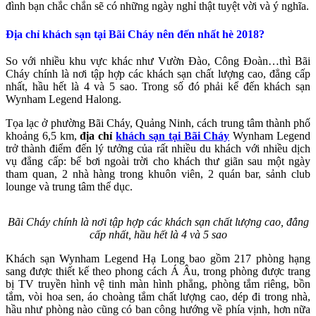
đình bạn chắc chắn sẽ có những ngày nghỉ thật tuyệt vời và ý nghĩa.
Địa chỉ khách sạn tại Bãi Cháy nên đến nhất hè 2018?
So với nhiều khu vực khác như Vườn Đào, Công Đoàn…thì Bãi
Cháy chính là nơi tập hợp các khách sạn chất lượng cao, đẳng cấp
nhất, hầu hết là 4 và 5 sao. Trong số đó phải kể đến khách sạn
Wynham Legend Halong.
Tọa lạc ở phường Bãi Cháy, Quảng Ninh, cách trung tâm thành phố
khoảng 6,5 km,
địa chỉ
khách sạn tại Bãi Cháy
Wynham Legend
trở thành điểm đến lý tưởng của rất nhiều du khách với nhiều dịch
vụ đẳng cấp: bể bơi ngoài trời cho khách thư giãn sau một ngày
tham quan, 2 nhà hàng trong khuôn viên, 2 quán bar, sảnh club
lounge và trung tâm thể dục.
Bãi Cháy chính là nơi tập hợp các khách sạn chất lượng cao, đẳng
cấp nhất, hầu hết là 4 và 5 sao
Khách sạn Wynham Legend Hạ Long bao gồm 217 phòng hạng
sang được thiết kế theo phong cách Á Âu, trong phòng được trang
bị TV truyền hình vệ tinh màn hình phẳng, phòng tắm riêng, bồn
tắm, vòi hoa sen, áo choàng tắm chất lượng cao, dép đi trong nhà,
hầu như phòng nào cũng có ban công hướng về phía vịnh, hơn nữa