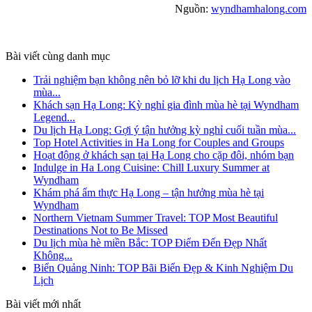
Nguồn:
wyndhamhalong.com
Bài viết cùng danh mục
Trải nghiệm bạn không nên bỏ lỡ khi du lịch Hạ Long vào
mùa...
Khách sạn Hạ Long: Kỳ nghỉ gia đình mùa hè tại Wyndham
Legend...
Du lịch Hạ Long: Gợi ý tận hưởng kỳ nghỉ cuối tuần mùa...
Top Hotel Activities in Ha Long for Couples and Groups
Hoạt động ở khách sạn tại Hạ Long cho cặp đôi, nhóm bạn
Indulge in Ha Long Cuisine: Chill Luxury Summer at
Wyndham
Khám phá ẩm thực Hạ Long – tận hưởng mùa hè tại
Wyndham
Northern Vietnam Summer Travel: TOP Most Beautiful
Destinations Not to Be Missed
Du lịch mùa hè miền Bắc: TOP Điểm Đến Đẹp Nhất
Không...
Biển Quảng Ninh: TOP Bãi Biển Đẹp & Kinh Nghiệm Du
Lịch
Bài viết mới nhất