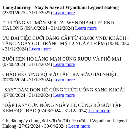
𝐋𝐨𝐧𝐠 𝐉𝐨𝐮𝐫𝐧𝐞𝐲 - 𝐒𝐭𝐚𝐲 & 𝐒𝐚𝐯𝐞 𝐚𝐭 𝐖𝐲𝐧𝐝𝐡𝐚𝐦 𝐋𝐞𝐠𝐞𝐧𝐝 𝐇𝐚𝐥𝐨𝐧𝐠
(23/01/2025 - 31/12/2025)
Learn more
“THƯỞNG VỊ” MÓN MỚI TẠI WYNDHAM LEGEND
HALONG
(09/10/2024 - 31/12/2024)
Learn more
ƯU ĐÃI TIỆC CƯỚI ĐẲNG CẤP TỪ 450.000 VND/ KHÁCH -
TẶNG NGAY GÓI TRĂNG MẬT 2 NGÀY 1 ĐÊM
(19/09/2024
- 31/12/2024)
Learn more
BUỔI HẸN HÒ LÃNG MẠN CÙNG RƯỢU VÀ PHÔ MAI
(07/08/2024 - 31/12/2024)
Learn more
CHÀO HÈ CÙNG BỘ SƯU TẬP TRÀ SỮA GIẢI NHIỆT
(07/08/2024 - 31/12/2024)
Learn more
“SAY” ĐẮM ĐÓN HÈ CÙNG THỨC UỐNG SẢNG KHOÁI
(07/08/2024 - 31/12/2024)
Learn more
“ĐẬP TAN” CƠN NÓNG NGÀY HÈ CÙNG BỘ SƯU TẬP
KEM ĐỘC ĐÁO
(07/08/2024 - 31/12/2024)
Learn more
Ghi dấu ngày chung đôi với ưu đãi tiệc cưới tại Wyndham Legend
Halong
(27/02/2024 - 30/04/2024)
Learn more