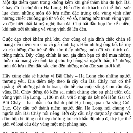
Một địa điểm quan trọng không kém khi ghé thăm khu du lịch Bãi
Cháy đó là chợ đêm Hạ Long. Đến đây du khách có thể thỏa sức
lựa chọn những món đồ lưu niệm đặc trưng của vùng vịnh như
những chiếc chuông gió từ vỏ ốc, vỏ sò, những bức tranh vùng vịnh
và đặc biệt nhất là mỹ nghệ than đá. Chợ bắt đầu họp lúc xế chiều,
khi mắt trời tắt nắng và vùng vịnh đã lên đèn.
Cuộc dạo chơi khám phá khu chợ cùng cả gia đình chắc chắn sẽ
mang đến niềm vui cho cả già đình bạn. Hẳn những ông bố, bà mẹ
và cả những đứa trẻ sẽ đều tìm thấy những món đồ yêu thích của
riêng mình. Đây cũng chính là nơi gia đình bạn có thể mua những
thức quà mang về dành tặng cho họ hàng và người thân, từ những
món đò lưu niệm đặc sắc cho đến những món đặc sản tươi khô.
Hãy cùng chia sẻ hương vị Bãi Cháy – Hạ Long cho những người
thương yêu. Địa điểm tiếp theo là cây cầu Bãi Cháy, nơi có thể
quẳng hết những gánh lo toan, bộn bề của cuộc sống. Con cầu dây
văng Bãi Cháy đứng đó kiêu sa, minh chứng cho sự phát triển của
vùng vịnh Hạ Long. 1,106 m dài với 5 nhịp đã kết nối Hòn Gai và
Bãi Cháy – hai phần của thành phố Hạ Long qua cửa sông Cửa
Lục. Cây cầu trở thành niềm người dân Hạ Long nói chung và
người dân Bãi Cháy nói riêng. Bởi cây cầu này được xây dựng với
dầm hộp bê tông cốt thép dự ứng lực có khẩu độ nhịp đạt kỷ lục thế
giới về loại cầu dây văng một mặt phẳng này.