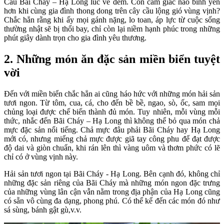
Cầu Bãi Cháy – Hạ Long lúc về đêm. Còn cảm giác nào bình yên
hơn khi cùng gia đình thong dong trên cây cầu lộng gió vùng vịnh?
Chắc hẳn rằng khi ấy mọi gánh nặng, lo toan, áp lực từ cuộc sống
thường nhật sẽ bị thổi bay, chỉ còn lại niềm hạnh phúc trong những
phút giây dành trọn cho gia đình yêu thương.
2. Những món ăn đặc sản miền biển tuyệt
vời
Đến với miền biển chắc hẳn ai cũng háo hức với những món hải sản
tươi ngon. Từ tôm, cua, cá, cho đến bề bề, ngao, sò, ốc, sam mọi
chủng loại được chế biến thành đủ món. Tuy nhiên, mỗi vùng mỗi
thức, nhắc đến Bãi Cháy – Hạ Long thì không thể bỏ qua món chả
mực đặc sản nổi tiếng. Chả mực đâu phải Bãi Cháy hay Hạ Long
mới có, nhưng miếng chả mực được giã tay công phu để đạt được
độ dai và giòn chuẩn, khi rán lên thì vàng uôm và thơm phức có lẽ
chỉ có ở vùng vịnh này.
Hải sản tươi ngon tại Bãi Cháy - Hạ Long. Bên cạnh đó, không chỉ
những đặc sản riêng của Bãi Cháy mà những món ngon đặc trưng
của những vùng lân cận vẫn nằm trong địa phận của Hạ Long cũng
có sẵn vô cùng đa dạng, phong phú. Có thể kể đến các món đó như
sá sùng, bánh gật gù,v.v.