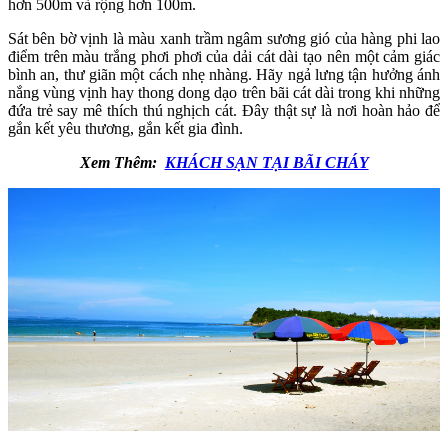
hơn 500m và rộng hơn 100m.
Sát bên bờ vịnh là màu xanh trầm ngâm sương gió của hàng phi lao
điểm trên màu trắng phơi phơi của dải cát dài tạo nên một cảm giác
bình an, thư giãn một cách nhẹ nhàng. Hãy ngả lưng tận hưởng ánh
nắng vùng vịnh hay thong dong dạo trên bãi cát dài trong khi những
đứa trẻ say mê thích thú nghịch cát. Đây thật sự là nơi hoàn hảo để
gắn kết yêu thương, gắn kết gia đình.
Xem Thêm:
KHÁCH SẠN TẠI BÃI CHÁY