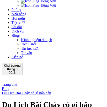
Tiếng Anh
Tiếng Việt
Phòng
Nhà hàng
Hội nghị
Tiệc cưới
Ưu đãi
Dịch vụ
Blogs
Kinh nghiệm du lịch
Tiệc Cưới
Tin tức mới
Tư vấn
Liên hệ
Khai trương
tháng 6
2016
Trang chủ
Blog
Du Lịch Bãi Cháy có gì hấp dẫn
Du Lịch Bãi Cháy có gì hấp