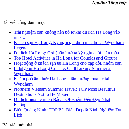
Nguồn: Tổng hợp
Bài viết cùng danh mục
Trải nghiệm bạn không nên bỏ lỡ khi du lịch Hạ Long vào
mùa...
Khách sạn Hạ Long: Kỳ nghỉ gia đình mùa hè tại Wyndham
Legend...
Du lịch Hạ Long: Gợi ý tận hưởng kỳ nghỉ cuối tuần mùa...
Top Hotel Activities in Ha Long for Couples and Groups
Hoạt động ở khách sạn tại Hạ Long cho cặp đôi, nhóm bạn
Indulge in Ha Long Cuisine: Chill Luxury Summer at
Wyndham
Khám phá ẩm thực Hạ Long – tận hưởng mùa hè tại
Wyndham
Northern Vietnam Summer Travel: TOP Most Beautiful
Destinations Not to Be Missed
Du lịch mùa hè miền Bắc: TOP Điểm Đến Đẹp Nhất
Không...
Biển Quảng Ninh: TOP Bãi Biển Đẹp & Kinh Nghiệm Du
Lịch
Bài viết mới nhất