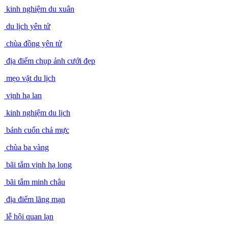
kinh nghiệm du xuân
du lịch yên tử
chùa đồng yên tử
địa điểm chụp ảnh cưới đẹp
mẹo vặt du lịch
vịnh hạ lan
kinh nghiệm du lịch
bánh cuốn chả mực
chùa ba vàng
bãi tắm vịnh hạ long
bãi tắm minh châu
địa điểm lãng mạn
lễ hội quan lạn