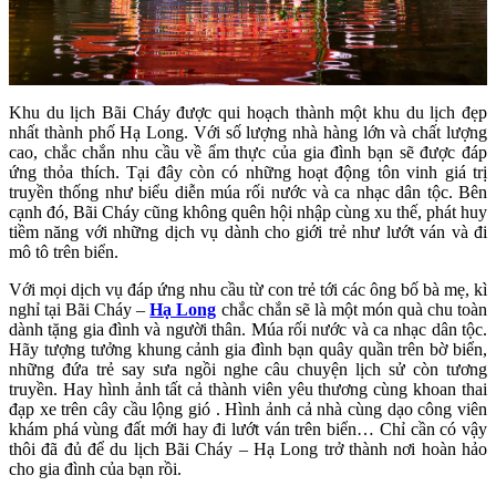
Khu du lịch Bãi Cháy được qui hoạch thành một khu du lịch đẹp
nhất thành phố Hạ Long. Với số lượng nhà hàng lớn và chất lượng
cao, chắc chắn nhu cầu về ẩm thực của gia đình bạn sẽ được đáp
ứng thỏa thích. Tại đây còn có những hoạt động tôn vinh giá trị
truyền thống như biểu diễn múa rối nước và ca nhạc dân tộc. Bên
cạnh đó, Bãi Cháy cũng không quên hội nhập cùng xu thế, phát huy
tiềm năng với những dịch vụ dành cho giới trẻ như lướt ván và đi
mô tô trên biển.
Với mọi dịch vụ đáp ứng nhu cầu từ con trẻ tới các ông bố bà mẹ, kì
nghỉ tại Bãi Cháy –
Hạ Long
chắc chắn sẽ là một món quà chu toàn
dành tặng gia đình và người thân. Múa rối nước và ca nhạc dân tộc.
Hãy tượng tưởng khung cảnh gia đình bạn quây quần trên bờ biển,
những đứa trẻ say sưa ngồi nghe câu chuyện lịch sử còn tương
truyền. Hay hình ảnh tất cả thành viên yêu thương cùng khoan thai
đạp xe trên cây cầu lộng gió . Hình ảnh cả nhà cùng dạo công viên
khám phá vùng đất mới hay đi lướt ván trên biển… Chỉ cần có vậy
thôi đã đủ để du lịch Bãi Cháy – Hạ Long trở thành nơi hoàn hảo
cho gia đình của bạn rồi.