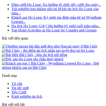
Đám cưới Hạ Long: Xu hướng tổ chức tiệc cưới cho ngày...
Trải nghiệm bạn không nên bỏ lỡ khi du lịch Hạ Long vào
mùa...
Khách sạn Hạ Long: Kỳ nghỉ gia đình mùa hè tại Wyndham
Legend...
Du lịch Hạ Long: Gợi ý tận hưởng kỳ nghỉ cuối tuần mùa...
Top Hotel Activities in Ha Long for Couples and Groups
Bài viết liên quan
Danh mục
Tư vấn
Tin tức mới
Tiệc Cưới
Kinh nghiệm du lịch
Bài viết nổi bật