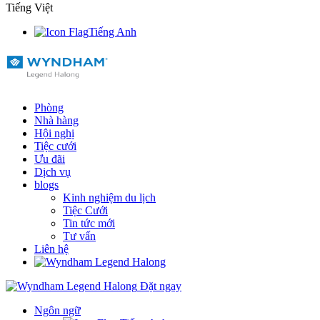
Tiếng Việt
Tiếng Anh
Phòng
Nhà hàng
Hội nghị
Tiệc cưới
Ưu đãi
Dịch vụ
blogs
Kinh nghiệm du lịch
Tiệc Cưới
Tin tức mới
Tư vấn
Liên hệ
Đặt ngay
Ngôn ngữ