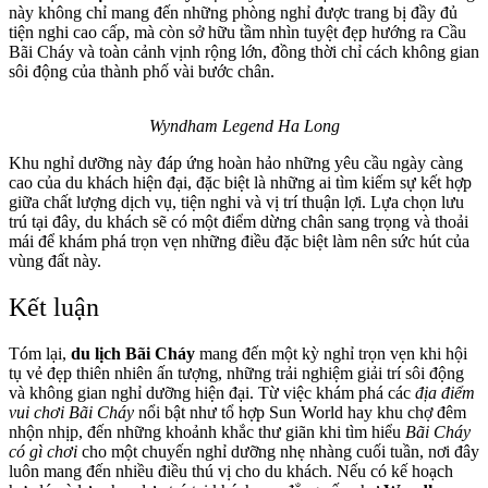
này không chỉ mang đến những phòng nghỉ được trang bị đầy đủ
tiện nghi cao cấp, mà còn sở hữu tầm nhìn tuyệt đẹp hướng ra Cầu
Bãi Cháy và toàn cảnh vịnh rộng lớn, đồng thời chỉ cách không gian
sôi động của thành phố vài bước chân.
Wyndham Legend Ha Long
Khu nghỉ dưỡng này đáp ứng hoàn hảo những yêu cầu ngày càng
cao của du khách hiện đại, đặc biệt là những ai tìm kiếm sự kết hợp
giữa chất lượng dịch vụ, tiện nghi và vị trí thuận lợi. Lựa chọn lưu
trú tại đây, du khách sẽ có một điểm dừng chân sang trọng và thoải
mái để khám phá trọn vẹn những điều đặc biệt làm nên sức hút của
vùng đất này.
Kết luận
Tóm lại,
du lịch Bãi Cháy
mang đến một kỳ nghỉ trọn vẹn khi hội
tụ vẻ đẹp thiên nhiên ấn tượng, những trải nghiệm giải trí sôi động
và không gian nghỉ dưỡng hiện đại. Từ việc khám phá các
địa điểm
vui chơi Bãi Cháy
nổi bật như tổ hợp Sun World hay khu chợ đêm
nhộn nhịp, đến những khoảnh khắc thư giãn khi tìm hiểu
Bãi Cháy
có gì chơi
cho một chuyến nghỉ dưỡng nhẹ nhàng cuối tuần, nơi đây
luôn mang đến nhiều điều thú vị cho du khách. Nếu có kế hoạch