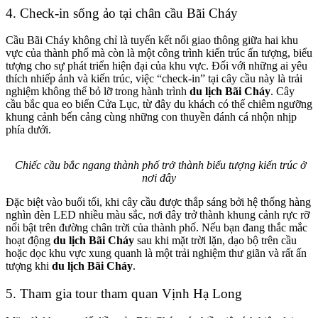
4. Check-in sống ảo tại chân cầu Bãi Cháy
Cầu Bãi Cháy không chỉ là tuyến kết nối giao thông giữa hai khu
vực của thành phố mà còn là một công trình kiến trúc ấn tượng, biểu
tượng cho sự phát triển hiện đại của khu vực. Đối với những ai yêu
thích nhiếp ảnh và kiến trúc, việc “check-in” tại cây cầu này là trải
nghiệm không thể bỏ lỡ trong hành trình
du lịch Bãi Cháy
. Cây
cầu bắc qua eo biển Cửa Lục, từ đây du khách có thể chiêm ngưỡng
khung cảnh bến cảng cùng những con thuyền đánh cá nhộn nhịp
phía dưới.
Chiếc cầu bắc ngang thành phố trở thành biểu tượng kiến trúc ở
nơi đây
Đặc biệt vào buổi tối, khi cây cầu được thắp sáng bởi hệ thống hàng
nghìn đèn LED nhiều màu sắc, nơi đây trở thành khung cảnh rực rỡ
nổi bật trên đường chân trời của thành phố. Nếu bạn đang thắc mắc
hoạt động
du lịch Bãi Cháy
sau khi mặt trời lặn, dạo bộ trên cầu
hoặc dọc khu vực xung quanh là một trải nghiệm thư giãn và rất ấn
tượng khi
du lịch Bãi Cháy
.
5. Tham gia tour tham quan Vịnh Hạ Long