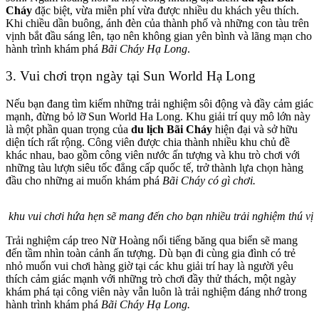
Cháy
đặc biệt, vừa miễn phí vừa được nhiều du khách yêu thích.
Khi chiều dần buông, ánh đèn của thành phố và những con tàu trên
vịnh bắt đầu sáng lên, tạo nên không gian yên bình và lãng mạn cho
hành trình khám phá
Bãi Cháy Hạ Long
.
3. Vui chơi trọn ngày tại Sun World Hạ Long
Nếu bạn đang tìm kiếm những trải nghiệm sôi động và đầy cảm giác
mạnh, đừng bỏ lỡ Sun World Ha Long. Khu giải trí quy mô lớn này
là một phần quan trọng của
du lịch Bãi Cháy
hiện đại và sở hữu
diện tích rất rộng. Công viên được chia thành nhiều khu chủ đề
khác nhau, bao gồm công viên nước ấn tượng và khu trò chơi với
những tàu lượn siêu tốc đẳng cấp quốc tế, trở thành lựa chọn hàng
đầu cho những ai muốn khám phá
Bãi Cháy có gì chơi.
khu vui chơi hứa hẹn sẽ mang đến cho bạn nhiều trải nghiệm thú vị
Trải nghiệm cáp treo Nữ Hoàng nổi tiếng băng qua biển sẽ mang
đến tầm nhìn toàn cảnh ấn tượng. Dù bạn đi cùng gia đình có trẻ
nhỏ muốn vui chơi hàng giờ tại các khu giải trí hay là người yêu
thích cảm giác mạnh với những trò chơi đầy thử thách, một ngày
khám phá tại công viên này vẫn luôn là trải nghiệm đáng nhớ trong
hành trình khám phá
Bãi Cháy Hạ Long.