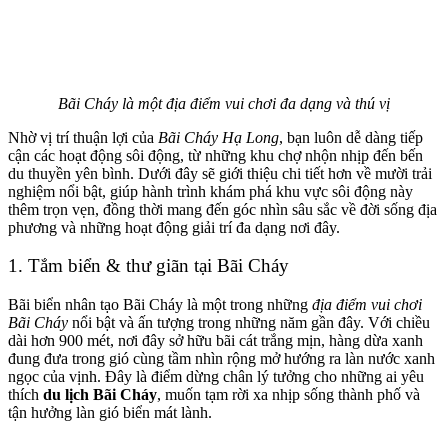
Bãi Cháy là một địa điểm vui chơi đa dạng và thú vị
Nhờ vị trí thuận lợi của
Bãi Cháy Hạ Long
, bạn luôn dễ dàng tiếp
cận các hoạt động sôi động, từ những khu chợ nhộn nhịp đến bến
du thuyền yên bình. Dưới đây sẽ giới thiệu chi tiết hơn về mười trải
nghiệm nổi bật, giúp hành trình khám phá khu vực sôi động này
thêm trọn vẹn, đồng thời mang đến góc nhìn sâu sắc về đời sống địa
phương và những hoạt động giải trí đa dạng nơi đây.
1. Tắm biển & thư giãn tại Bãi Cháy
Bãi biển nhân tạo Bãi Cháy là một trong những
địa điểm vui chơi
Bãi Cháy
nổi bật và ấn tượng trong những năm gần đây. Với chiều
dài hơn 900 mét, nơi đây sở hữu bãi cát trắng mịn, hàng dừa xanh
đung đưa trong gió cùng tầm nhìn rộng mở hướng ra làn nước xanh
ngọc của vịnh. Đây là điểm dừng chân lý tưởng cho những ai yêu
thích
du lịch Bãi Cháy
, muốn tạm rời xa nhịp sống thành phố và
tận hưởng làn gió biển mát lành.