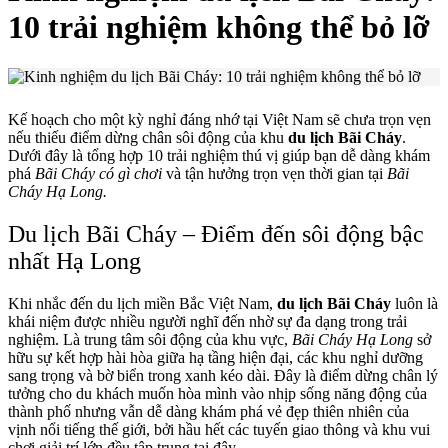
10 trải nghiệm không thể bỏ lỡ
Kế hoạch cho một kỳ nghỉ đáng nhớ tại Việt Nam sẽ chưa trọn vẹn
nếu thiếu điểm dừng chân sôi động của khu
du lịch Bãi Cháy
.
Dưới đây là tổng hợp 10 trải nghiệm thú vị giúp bạn dễ dàng khám
phá
Bãi Cháy có gì chơi
và tận hưởng trọn vẹn thời gian tại
Bãi
Cháy Hạ Long.
Du lịch Bãi Cháy – Điểm đến sôi động bậc
nhất Hạ Long
Khi nhắc đến du lịch miền Bắc Việt Nam,
du lịch Bãi Cháy
luôn là
khái niệm được nhiều người nghĩ đến nhờ sự đa dạng trong trải
nghiệm. Là trung tâm sôi động của khu vực,
Bãi Cháy Hạ Long
sở
hữu sự kết hợp hài hòa giữa hạ tầng hiện đại, các khu nghỉ dưỡng
sang trọng và bờ biển trong xanh kéo dài. Đây là điểm dừng chân lý
tưởng cho du khách muốn hòa mình vào nhịp sống năng động của
thành phố nhưng vẫn dễ dàng khám phá vẻ đẹp thiên nhiên của
vịnh nổi tiếng thế giới, bởi hầu hết các tuyến giao thông và khu vui
chơi giải trí lớn đều tập trung tại đây.