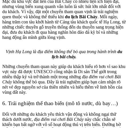
Mặc dù khu vực đất liền của Bãi Cháy có nhiều tiện ích hiện đại,
nhưng vùng biển xung quanh vẫn luôn là sức hút lớn nhất đối với
du khách. Vì vậy, đặt một chuyến tham quan vịnh là trải nghiệm
quen thuộc và không thể thiếu khi
du lịch Bãi Cháy
. Mỗi ngày,
hàng trăm con tàu khởi hành từ
Cảng tàu khách quốc tế Hạ Long
, từ
những chiếc thuyền gỗ truyền thống đến du thuyền sang trọng hiện
đại, đưa du khách đi qua hàng nghìn hòn đảo đá kỳ bí và những
hang động ẩn mình giữa lòng vịnh.
Vịnh Hạ Long là địa điểm không thể bỏ qua trong hành trình
du
lịch bãi cháy.
Những chuyến tham quan này giúp du khách hiểu rõ hơn vì sao khu
vực này đã được UNESCO công nhận là Di sản Thế giới trong
nhiều thập kỷ và trở thành một trong những
địa điểm vui chơi Bãi
Cháy
không thể bỏ qua. Đây là trải nghiệm giúp bạn cảm nhận rõ
nét vẻ đẹp nguyên sơ của thiên nhiên và hiểu thêm về linh hồn của
vùng đất này.
6. Trải nghiệm thể thao biển (mô tô nước, dù bay…)
Đối với những du khách yêu thích vận động và không ngại thử
thách dưới nước,
địa điểm vui chơi Bãi Cháy
này chắc chắn sẽ
khiến bạn bất ngờ với vô số hoạt động thú vị trên biển. Đường bờ