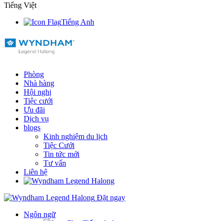
Tiếng Việt
Tiếng Anh
Phòng
Nhà hàng
Hội nghị
Tiệc cưới
Ưu đãi
Dịch vụ
blogs
Kinh nghiệm du lịch
Tiệc Cưới
Tin tức mới
Tư vấn
Liên hệ
Đặt ngay
Ngôn ngữ