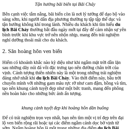
Tận hưởng bãi biển tại Bãi Cháy
Bên cạnh việc tắm nắng, bãi biển còn là nơi lý tưởng để dạo bộ vào
sáng sớm, khi người dân địa phương thường tụ tập tập thể dục và
tận hưởng không khí trong lành. Nhiều du khách khi tìm hiểu
du
lịch Bãi Cháy
thường bắt đầu ngày mới tại đây để cảm nhận sự yên
bình trước khi khu vực trở nên nhộn nhịp, mang đến trải nghiệm
nghỉ dưỡng thoải mái cho du khách.
2. Săn hoàng hôn ven biển
Hiếm có khoảnh khắc nào kỳ diệu như khi ngắm mặt trời dần lặn
sau những dãy núi đá vôi đặc trưng tạo nên đường chân trời của
vịnh. Cảnh tượng thiên nhiên này là một trong những trải nghiệm
đáng nhớ nhất khi
du lịch Bãi Cháy
. Vào thời điểm này, bầu trời
chuyển mình với những gam màu rực rỡ như cam đậm, hồng và tím,
tạo nên khung cảnh tuyệt đẹp như một bức tranh, mang đến phông
nền hoàn hảo cho những bức ảnh ấn tượng.
khung cảnh tuyệt đẹp khi hoàng hôn dần buông
Để có trải nghiệm trọn vẹn nhất, bạn nên tìm một vị trí đẹp trên đại
lộ ven biển rộng rãi hoặc tại các điểm ngắm cảnh dọc bờ vịnh từ
sớm. Ngắm hoàng hôn là một trong những địa điểm
du lịch Bãi