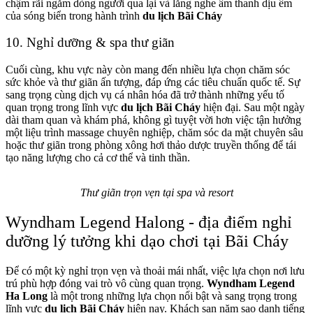
chậm rãi ngắm dòng người qua lại và lắng nghe âm thanh dịu êm
của sóng biển trong hành trình
du lịch Bãi Cháy
10. Nghỉ dưỡng & spa thư giãn
Cuối cùng, khu vực này còn mang đến nhiều lựa chọn chăm sóc
sức khỏe và thư giãn ấn tượng, đáp ứng các tiêu chuẩn quốc tế. Sự
sang trọng cùng dịch vụ cá nhân hóa đã trở thành những yếu tố
quan trọng trong lĩnh vực
du lịch Bãi Cháy
hiện đại. Sau một ngày
dài tham quan và khám phá, không gì tuyệt vời hơn việc tận hưởng
một liệu trình massage chuyên nghiệp, chăm sóc da mặt chuyên sâu
hoặc thư giãn trong phòng xông hơi thảo dược truyền thống để tái
tạo năng lượng cho cả cơ thể và tinh thần.
Thư giãn trọn vẹn tại spa và resort
Wyndham Legend Halong - địa điểm nghỉ
dưỡng lý tưởng khi dạo chơi tại Bãi Cháy
Để có một kỳ nghỉ trọn vẹn và thoải mái nhất, việc lựa chọn nơi lưu
trú phù hợp đóng vai trò vô cùng quan trọng.
Wyndham Legend
Ha Long
là một trong những lựa chọn nổi bật và sang trọng trong
lĩnh vực
du lịch Bãi Cháy
hiện nay. Khách sạn năm sao danh tiếng