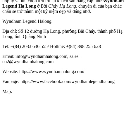
hợp lý và lựa chọn lưu trú tại khách sạn đẳng cấp như
Wyndham
Legend Ha Long
ở
Bãi Cháy Hạ Long
, chuyến đi của bạn chắc
chắn sẽ trở thành một kỷ niệm đẹp và đáng nhớ.
Wyndham Legend Halong
Địa chỉ: Số 12 đường Hạ Long, phường Bãi Cháy, thành phố Hạ
Long, tỉnh Quảng Ninh
Tel: +(84) 2033 636 555/ Hotline: +(84) 898 255 628
Email: info@wyndhamhalong.com, sales-
co2@wyndhamhalong.com
Website: https://www.wyndhamhalong.com/
Fanpage: https://www.facebook.com/wyndhamlegendhalong
Map: