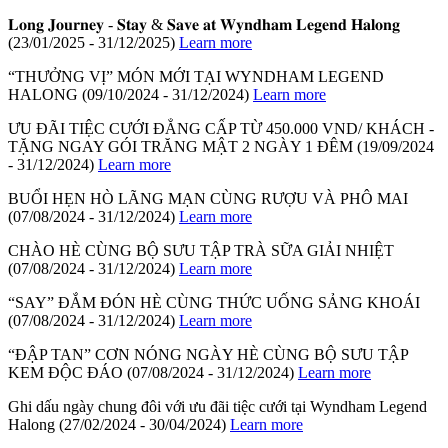
𝐋𝐨𝐧𝐠 𝐉𝐨𝐮𝐫𝐧𝐞𝐲 - 𝐒𝐭𝐚𝐲 & 𝐒𝐚𝐯𝐞 𝐚𝐭 𝐖𝐲𝐧𝐝𝐡𝐚𝐦 𝐋𝐞𝐠𝐞𝐧𝐝 𝐇𝐚𝐥𝐨𝐧𝐠
(23/01/2025 - 31/12/2025)
Learn more
“THƯỞNG VỊ” MÓN MỚI TẠI WYNDHAM LEGEND
HALONG
(09/10/2024 - 31/12/2024)
Learn more
ƯU ĐÃI TIỆC CƯỚI ĐẲNG CẤP TỪ 450.000 VND/ KHÁCH -
TẶNG NGAY GÓI TRĂNG MẬT 2 NGÀY 1 ĐÊM
(19/09/2024
- 31/12/2024)
Learn more
BUỔI HẸN HÒ LÃNG MẠN CÙNG RƯỢU VÀ PHÔ MAI
(07/08/2024 - 31/12/2024)
Learn more
CHÀO HÈ CÙNG BỘ SƯU TẬP TRÀ SỮA GIẢI NHIỆT
(07/08/2024 - 31/12/2024)
Learn more
“SAY” ĐẮM ĐÓN HÈ CÙNG THỨC UỐNG SẢNG KHOÁI
(07/08/2024 - 31/12/2024)
Learn more
“ĐẬP TAN” CƠN NÓNG NGÀY HÈ CÙNG BỘ SƯU TẬP
KEM ĐỘC ĐÁO
(07/08/2024 - 31/12/2024)
Learn more
Ghi dấu ngày chung đôi với ưu đãi tiệc cưới tại Wyndham Legend
Halong
(27/02/2024 - 30/04/2024)
Learn more