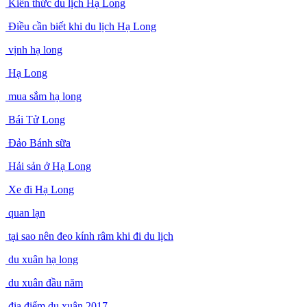
Kiến thức du lịch Hạ Long
Điều cần biết khi du lịch Hạ Long
vịnh hạ long
Hạ Long
mua sắm hạ long
Bái Tử Long
Đảo Bánh sữa
Hải sản ở Hạ Long
Xe đi Hạ Long
quan lạn
tại sao nên đeo kính râm khi đi du lịch
du xuân hạ long
du xuân đầu năm
địa điểm du xuân 2017