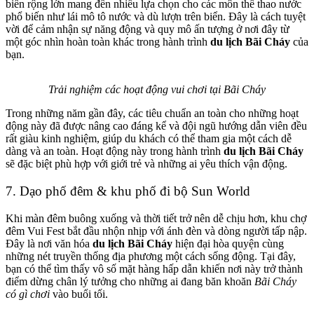
biển rộng lớn mang đến nhiều lựa chọn cho các môn thể thao nước
phổ biến như lái mô tô nước và dù lượn trên biển. Đây là cách tuyệt
vời để cảm nhận sự năng động và quy mô ấn tượng ở nơi đây từ
một góc nhìn hoàn toàn khác trong hành trình
du lịch Bãi Cháy
của
bạn.
Trải nghiệm các hoạt động vui chơi tại Bãi Cháy
Trong những năm gần đây, các tiêu chuẩn an toàn cho những hoạt
động này đã được nâng cao đáng kể và đội ngũ hướng dẫn viên đều
rất giàu kinh nghiệm, giúp du khách có thể tham gia một cách dễ
dàng và an toàn. Hoạt động này trong hành trình
du lịch Bãi Cháy
sẽ đặc biệt phù hợp với giới trẻ và những ai yêu thích vận động.
7. Dạo phố đêm & khu phố đi bộ Sun World
Khi màn đêm buông xuống và thời tiết trở nên dễ chịu hơn, khu chợ
đêm Vui Fest bắt đầu nhộn nhịp với ánh đèn và dòng người tấp nập.
Đây là nơi văn hóa
du lịch Bãi Cháy
hiện đại hòa quyện cùng
những nét truyền thống địa phương một cách sống động. Tại đây,
bạn có thể tìm thấy vô số mặt hàng hấp dẫn khiến nơi này trở thành
điểm dừng chân lý tưởng cho những ai đang băn khoăn
Bãi Cháy
có gì chơi
vào buổi tối.