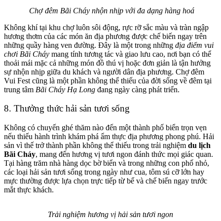
Chợ đêm Bãi Cháy nhộn nhịp với đa dạng hàng hoá
Không khí tại khu chợ luôn sôi động, rực rỡ sắc màu và tràn ngập
hương thơm của các món ăn địa phương được chế biến ngay trên
những quầy hàng ven đường. Đây là một trong những
địa điểm vui
chơi Bãi Cháy
mang tính tương tác và giao lưu cao, nơi bạn có thể
thoải mái mặc cả những món đồ thú vị hoặc đơn giản là tận hưởng
sự nhộn nhịp giữa du khách và người dân địa phương. Chợ đêm
Vui Fest cũng là một phần không thể thiếu của đời sống về đêm tại
trung tâm
Bãi Cháy Hạ Long
đang ngày càng phát triển.
8. Thưởng thức hải sản tươi sống
Không có chuyến ghé thăm nào đến một thành phố biển trọn vẹn
nếu thiếu hành trình khám phá ẩm thực địa phương phong phú. Hải
sản vì thế trở thành phần không thể thiếu trong trải nghiệm
du lịch
Bãi Cháy
, mang đến hương vị tươi ngon đánh thức mọi giác quan.
Tại hàng trăm nhà hàng dọc bờ biển và trong những con phố nhỏ,
các loại hải sản tươi sống trong ngày như cua, tôm sú cỡ lớn hay
mực thường được lựa chọn trực tiếp từ bể và chế biến ngay trước
mắt thực khách.
Trải nghiệm hương vị hải sản tươi ngon