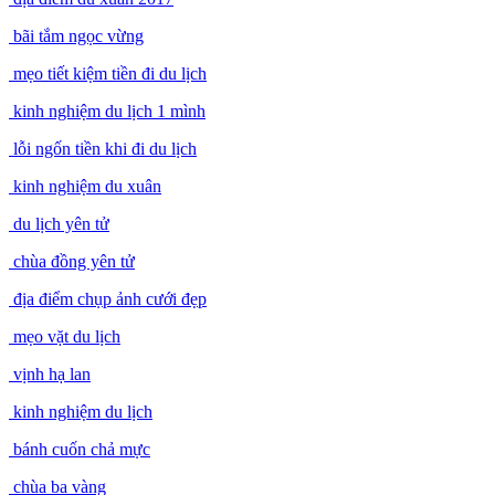
bãi tắm ngọc vừng
mẹo tiết kiệm tiền đi du lịch
kinh nghiệm du lịch 1 mình
lỗi ngốn tiền khi đi du lịch
kinh nghiệm du xuân
du lịch yên tử
chùa đồng yên tử
địa điểm chụp ảnh cưới đẹp
mẹo vặt du lịch
vịnh hạ lan
kinh nghiệm du lịch
bánh cuốn chả mực
chùa ba vàng