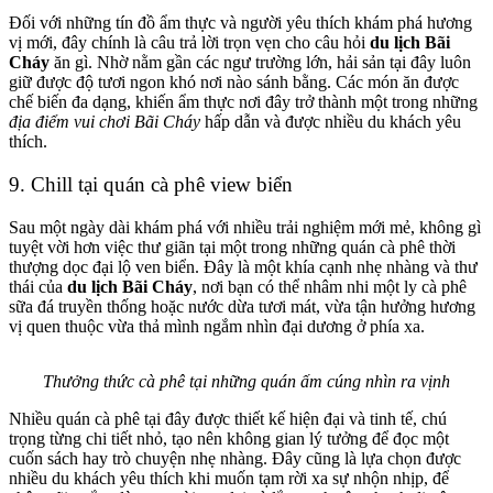
Đối với những tín đồ ẩm thực và người yêu thích khám phá hương
vị mới, đây chính là câu trả lời trọn vẹn cho câu hỏi
du lịch Bãi
Cháy
ăn gì. Nhờ nằm gần các ngư trường lớn, hải sản tại đây luôn
giữ được độ tươi ngon khó nơi nào sánh bằng. Các món ăn được
chế biến đa dạng, khiến ẩm thực nơi đây trở thành một trong những
địa điểm vui chơi Bãi Cháy
hấp dẫn và được nhiều du khách yêu
thích.
9. Chill tại quán cà phê view biển
Sau một ngày dài khám phá với nhiều trải nghiệm mới mẻ, không gì
tuyệt vời hơn việc thư giãn tại một trong những quán cà phê thời
thượng dọc đại lộ ven biển. Đây là một khía cạnh nhẹ nhàng và thư
thái của
du lịch Bãi Cháy
, nơi bạn có thể nhâm nhi một ly cà phê
sữa đá truyền thống hoặc nước dừa tươi mát, vừa tận hưởng hương
vị quen thuộc vừa thả mình ngắm nhìn đại dương ở phía xa.
Thưởng thức cà phê tại những quán ấm cúng nhìn ra vịnh
Nhiều quán cà phê tại đây được thiết kế hiện đại và tinh tế, chú
trọng từng chi tiết nhỏ, tạo nên không gian lý tưởng để đọc một
cuốn sách hay trò chuyện nhẹ nhàng. Đây cũng là lựa chọn được
nhiều du khách yêu thích khi muốn tạm rời xa sự nhộn nhịp, để