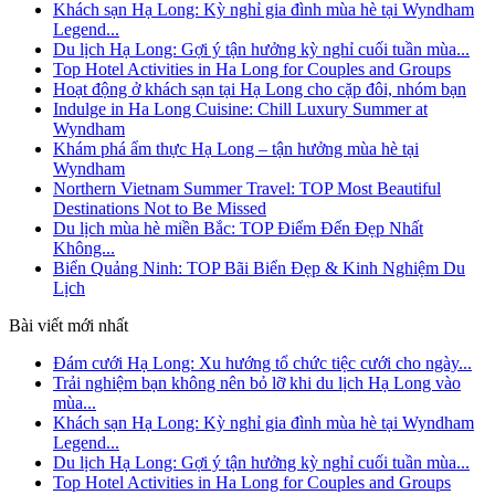
Khách sạn Hạ Long: Kỳ nghỉ gia đình mùa hè tại Wyndham
Legend...
Du lịch Hạ Long: Gợi ý tận hưởng kỳ nghỉ cuối tuần mùa...
Top Hotel Activities in Ha Long for Couples and Groups
Hoạt động ở khách sạn tại Hạ Long cho cặp đôi, nhóm bạn
Indulge in Ha Long Cuisine: Chill Luxury Summer at
Wyndham
Khám phá ẩm thực Hạ Long – tận hưởng mùa hè tại
Wyndham
Northern Vietnam Summer Travel: TOP Most Beautiful
Destinations Not to Be Missed
Du lịch mùa hè miền Bắc: TOP Điểm Đến Đẹp Nhất
Không...
Biển Quảng Ninh: TOP Bãi Biển Đẹp & Kinh Nghiệm Du
Lịch
Bài viết mới nhất
Đám cưới Hạ Long: Xu hướng tổ chức tiệc cưới cho ngày...
Trải nghiệm bạn không nên bỏ lỡ khi du lịch Hạ Long vào
mùa...
Khách sạn Hạ Long: Kỳ nghỉ gia đình mùa hè tại Wyndham
Legend...
Du lịch Hạ Long: Gợi ý tận hưởng kỳ nghỉ cuối tuần mùa...
Top Hotel Activities in Ha Long for Couples and Groups