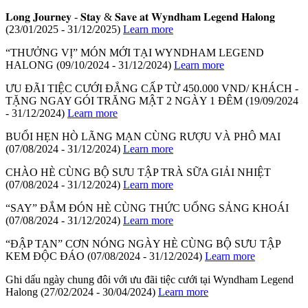
𝐋𝐨𝐧𝐠 𝐉𝐨𝐮𝐫𝐧𝐞𝐲 - 𝐒𝐭𝐚𝐲 & 𝐒𝐚𝐯𝐞 𝐚𝐭 𝐖𝐲𝐧𝐝𝐡𝐚𝐦 𝐋𝐞𝐠𝐞𝐧𝐝 𝐇𝐚𝐥𝐨𝐧𝐠
(23/01/2025 - 31/12/2025)
Learn more
“THƯỞNG VỊ” MÓN MỚI TẠI WYNDHAM LEGEND
HALONG
(09/10/2024 - 31/12/2024)
Learn more
ƯU ĐÃI TIỆC CƯỚI ĐẲNG CẤP TỪ 450.000 VND/ KHÁCH -
TẶNG NGAY GÓI TRĂNG MẬT 2 NGÀY 1 ĐÊM
(19/09/2024
- 31/12/2024)
Learn more
BUỔI HẸN HÒ LÃNG MẠN CÙNG RƯỢU VÀ PHÔ MAI
(07/08/2024 - 31/12/2024)
Learn more
CHÀO HÈ CÙNG BỘ SƯU TẬP TRÀ SỮA GIẢI NHIỆT
(07/08/2024 - 31/12/2024)
Learn more
“SAY” ĐẮM ĐÓN HÈ CÙNG THỨC UỐNG SẢNG KHOÁI
(07/08/2024 - 31/12/2024)
Learn more
“ĐẬP TAN” CƠN NÓNG NGÀY HÈ CÙNG BỘ SƯU TẬP
KEM ĐỘC ĐÁO
(07/08/2024 - 31/12/2024)
Learn more
Ghi dấu ngày chung đôi với ưu đãi tiệc cưới tại Wyndham Legend
Halong
(27/02/2024 - 30/04/2024)
Learn more