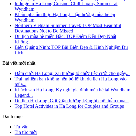
Indulge in Ha Long Cuisine: Chill Luxury Summer at
Wyndham
Khám phá ẩm thực Hạ Long – tận hưởng mùa hè tại
Wyndham
Northern Vietnam Summer Travel: TOP Most Beautiful
Destinations Not to Be Missed
Du lịch mùa hè miền Bắc: TOP Điểm Đến Đẹp Nhất
Không...
Biển Quảng Ninh: TOP Bãi Biển Đẹp & Kinh Nghiệm Du
Lịch
Bài viết mới nhất
Đám cưới Hạ Long: Xu hướng tổ chức tiệc cưới cho ngày...
Trải nghiệm bạn không nên bỏ lỡ khi du lịch Hạ Long vào
mùa...
Khách sạn Hạ Long: Kỳ nghỉ gia đình mùa hè tại Wyndham
Legend...
Du lịch Hạ Long: Gợi ý tận hưởng kỳ nghỉ cuối tuần mùa...
Top Hotel Activities in Ha Long for Couples and Groups
Danh mục
Tư vấn
Tin tức mới