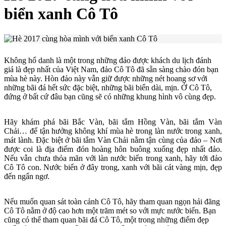
biển xanh Cô Tô
Không hổ danh là một trong những đảo được khách du lịch đánh
giá là đẹp nhất của Việt Nam, đảo Cô Tô đã sẵn sàng chào đón bạn
mùa hè này. Hòn đảo này vẫn giữ được những nét hoang sơ với
những bãi đá hết sức đặc biệt, những bãi biển dài, mịn. Ở Cô Tô,
đứng ở bất cứ đâu bạn cũng sẽ có những khung hình vô cùng đẹp.
Hãy khám phá bãi Bắc Vàn, bãi tắm Hồng Vàn, bãi tắm Vàn
Chải… để tận hưởng không khí mùa hè trong làn nước trong xanh,
mát lành. Đặc biệt ở bãi tắm Vàn Chải nằm tận cùng của đảo – Nơi
được coi là địa điểm đón hoàng hôn buông xuống đẹp nhất đảo.
Nếu vẫn chưa thỏa mãn với làn nước biển trong xanh, hãy tới đảo
Cô Tô con. Nước biển ở đây trong, xanh với bãi cát vàng mịn, đẹp
đến ngẩn ngơ.
Nếu muốn quan sát toàn cảnh Cô Tô, hãy tham quan ngọn hải đăng
Cô Tô nằm ở độ cao hơn một trăm mét so với mực nước biển. Bạn
cũng có thể tham quan bãi đá Cô Tô, một trong những điểm đẹp