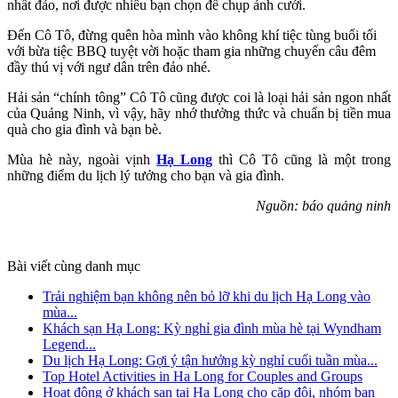
nhất đảo, nơi được nhiều bạn chọn để chụp ảnh cưới.
Đến Cô Tô, đừng quên hòa mình vào không khí tiệc tùng buổi tối
với bừa tiệc BBQ tuyệt vời hoặc tham gia những chuyến câu đêm
đầy thú vị với ngư dân trên đảo nhé.
Hải sản “chính tông” Cô Tô cũng được coi là loại hải sản ngon nhất
của Quảng Ninh, vì vậy, hãy nhớ thưởng thức và chuẩn bị tiền mua
quà cho gia đình và bạn bè.
Mùa hè này, ngoài vịnh
Hạ Long
thì Cô Tô cũng là một trong
những điểm du lịch lý tưởng cho bạn và gia đình.
Nguồn: báo quảng ninh
Bài viết cùng danh mục
Trải nghiệm bạn không nên bỏ lỡ khi du lịch Hạ Long vào
mùa...
Khách sạn Hạ Long: Kỳ nghỉ gia đình mùa hè tại Wyndham
Legend...
Du lịch Hạ Long: Gợi ý tận hưởng kỳ nghỉ cuối tuần mùa...
Top Hotel Activities in Ha Long for Couples and Groups
Hoạt động ở khách sạn tại Hạ Long cho cặp đôi, nhóm bạn