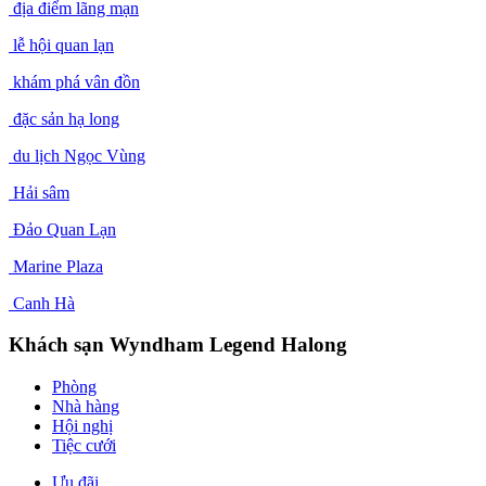
địa điểm lãng mạn
lễ hội quan lạn
khám phá vân đồn
đặc sản hạ long
du lịch Ngọc Vùng
Hải sâm
Đảo Quan Lạn
Marine Plaza
Canh Hà
Khách sạn Wyndham Legend Halong
Phòng
Nhà hàng
Hội nghị
Tiệc cưới
Ưu đãi