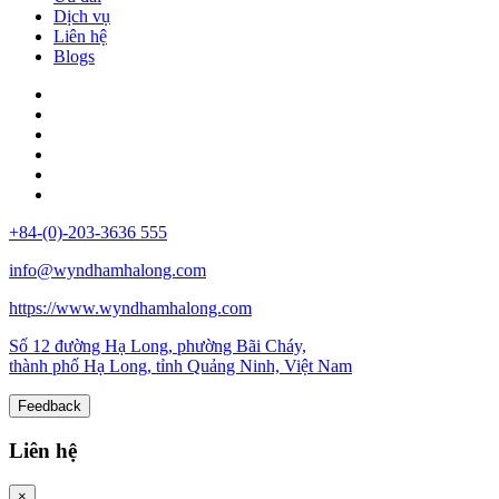
Dịch vụ
Liên hệ
Blogs
+84-(0)-203-3636 555
info@wyndhamhalong.com
https://www.wyndhamhalong.com
Số 12 đường Hạ Long, phường Bãi Cháy,
thành phố Hạ Long, tỉnh Quảng Ninh, Việt Nam
Feedback
Liên hệ
×