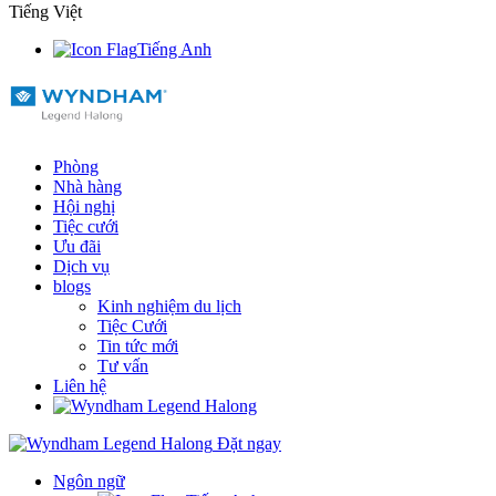
Tiếng Việt
Tiếng Anh
Phòng
Nhà hàng
Hội nghị
Tiệc cưới
Ưu đãi
Dịch vụ
blogs
Kinh nghiệm du lịch
Tiệc Cưới
Tin tức mới
Tư vấn
Liên hệ
Đặt ngay
Ngôn ngữ