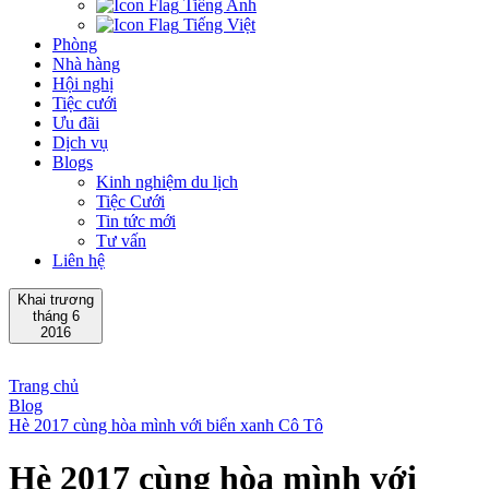
Tiếng Anh
Tiếng Việt
Phòng
Nhà hàng
Hội nghị
Tiệc cưới
Ưu đãi
Dịch vụ
Blogs
Kinh nghiệm du lịch
Tiệc Cưới
Tin tức mới
Tư vấn
Liên hệ
Khai trương
tháng 6
2016
Trang chủ
Blog
Hè 2017 cùng hòa mình với biển xanh Cô Tô
Hè 2017 cùng hòa mình với