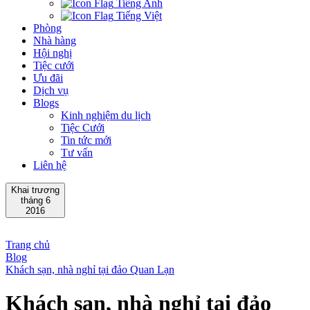
Tiếng Anh
Tiếng Việt
Phòng
Nhà hàng
Hội nghị
Tiệc cưới
Ưu đãi
Dịch vụ
Blogs
Kinh nghiệm du lịch
Tiệc Cưới
Tin tức mới
Tư vấn
Liên hệ
Khai trương
tháng 6
2016
Trang chủ
Blog
Khách sạn, nhà nghỉ tại đảo Quan Lạn
Khách sạn, nhà nghỉ tại đảo