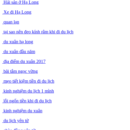
Hải sản ở Hạ Long
Xe đi Hạ Long
quan lạn
tại sao nên đeo kính râm khi đi du lịch
du xuân hạ long
du xuân đầu năm
địa điểm du xuân 2017
bãi tắm ngọc vừng
mẹo tiết kiệm tiền đi du lịch
kinh nghiệm du lịch 1 mình
lỗi ngốn tiền khi đi du lịch
kinh nghiệm du xuân
du lịch yên tử