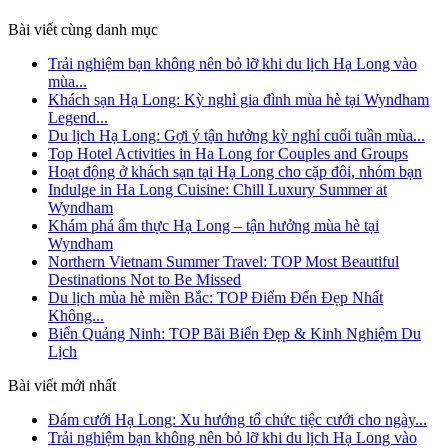
Bài viết cùng danh mục
Trải nghiệm bạn không nên bỏ lỡ khi du lịch Hạ Long vào
mùa...
Khách sạn Hạ Long: Kỳ nghỉ gia đình mùa hè tại Wyndham
Legend...
Du lịch Hạ Long: Gợi ý tận hưởng kỳ nghỉ cuối tuần mùa...
Top Hotel Activities in Ha Long for Couples and Groups
Hoạt động ở khách sạn tại Hạ Long cho cặp đôi, nhóm bạn
Indulge in Ha Long Cuisine: Chill Luxury Summer at
Wyndham
Khám phá ẩm thực Hạ Long – tận hưởng mùa hè tại
Wyndham
Northern Vietnam Summer Travel: TOP Most Beautiful
Destinations Not to Be Missed
Du lịch mùa hè miền Bắc: TOP Điểm Đến Đẹp Nhất
Không...
Biển Quảng Ninh: TOP Bãi Biển Đẹp & Kinh Nghiệm Du
Lịch
Bài viết mới nhất
Đám cưới Hạ Long: Xu hướng tổ chức tiệc cưới cho ngày...
Trải nghiệm bạn không nên bỏ lỡ khi du lịch Hạ Long vào