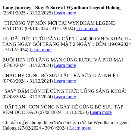
𝐋𝐨𝐧𝐠 𝐉𝐨𝐮𝐫𝐧𝐞𝐲 - 𝐒𝐭𝐚𝐲 & 𝐒𝐚𝐯𝐞 𝐚𝐭 𝐖𝐲𝐧𝐝𝐡𝐚𝐦 𝐋𝐞𝐠𝐞𝐧𝐝 𝐇𝐚𝐥𝐨𝐧𝐠
(23/01/2025 - 31/12/2025)
Learn more
“THƯỞNG VỊ” MÓN MỚI TẠI WYNDHAM LEGEND
HALONG
(09/10/2024 - 31/12/2024)
Learn more
ƯU ĐÃI TIỆC CƯỚI ĐẲNG CẤP TỪ 450.000 VND/ KHÁCH -
TẶNG NGAY GÓI TRĂNG MẬT 2 NGÀY 1 ĐÊM
(19/09/2024
- 31/12/2024)
Learn more
BUỔI HẸN HÒ LÃNG MẠN CÙNG RƯỢU VÀ PHÔ MAI
(07/08/2024 - 31/12/2024)
Learn more
CHÀO HÈ CÙNG BỘ SƯU TẬP TRÀ SỮA GIẢI NHIỆT
(07/08/2024 - 31/12/2024)
Learn more
“SAY” ĐẮM ĐÓN HÈ CÙNG THỨC UỐNG SẢNG KHOÁI
(07/08/2024 - 31/12/2024)
Learn more
“ĐẬP TAN” CƠN NÓNG NGÀY HÈ CÙNG BỘ SƯU TẬP
KEM ĐỘC ĐÁO
(07/08/2024 - 31/12/2024)
Learn more
Ghi dấu ngày chung đôi với ưu đãi tiệc cưới tại Wyndham Legend
Halong
(27/02/2024 - 30/04/2024)
Learn more