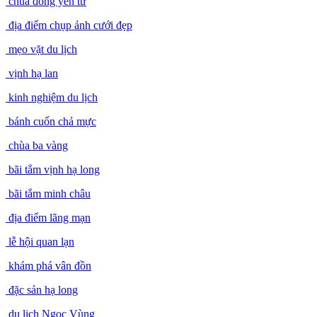
chùa đồng yên tử
địa điểm chụp ảnh cưới đẹp
mẹo vặt du lịch
vịnh hạ lan
kinh nghiệm du lịch
bánh cuốn chả mực
chùa ba vàng
bãi tắm vịnh hạ long
bãi tắm minh châu
địa điểm lãng mạn
lễ hội quan lạn
khám phá vân đồn
đặc sản hạ long
du lịch Ngọc Vùng