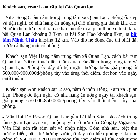
Khách sạn, resort cao cấp tại đảo Quan lạn
- Villa Song Châu nằm trong trung tâm xã Quan Lạn, phòng ốc đẹp
và tiện nghi, có nhà hàng ăn uống tại chỗ nhưng giá thành khá cao.
Nhược điểm từ đây đi ra các bãi tắm đều xa, phải thuê xe tuktuk, ra
bãi Quan Lạn khoảng 2-3km, ra bãi Sơn Hào khoảng 8km, ra
bãi
tắm Minh Châu
khoảng 12 km. Vào dịp hè đông đúc thì phải đặt
trước cả tháng mới có phòng.
- Khách sạn Việt Hằng nằm trung tâm xã Quan Lạn, cách bãi tắm
Quan Lạn 300m, thuận tiện thăm quan các điểm trong trung tâm xã
Quan Lạn. Phòng ốc đầy đủ tiện nghi, hướng biển. giá phòng từ
500.000-900.000đ/phòng tùy vào từng thời điểm, đắt hơn vào ngày
cuối thuần
- Khách sạn Ann khách sạn 2 sao, nằm ở thôn Đông Nam xã Quan
Lạn. Phòng ốc tiện nghi, có nhà hàng ăn uống ngay tại khách sạn,
giá phòng 650.000-850.000đ/phòng tùy vào thời điểm, tùy loại
phòng.
- Vân Hải Đỏ Resort Quan Lạn: gần bãi tắm Sơn Hào cách trung
tâm Quan Lạn 2,5 km, thuộc quyền sở hữu của Công ty Vigracera
Vân Hải nên rất sầm uất và nhộn nhịp. Gồm nhà sàn, biệt thự
hướng biển, biệt thự hướng vườn, ở đây có nhiều phòng. Giá dao
động từ 950.000-2.200.000/phòng tùy thời điểm và tùy chất lượng