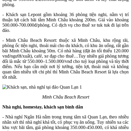
phòng.
- Khách sạn Lepont gồm khoảng 36 phòng tiện nghi, nằm vị trí
thuận lợi cách bãi tắm Minh Châu khoảng 200m. Giá vào khoảng
500.000-700.000đ/phòng. Có dịch vụ cho thuê xe tuk tuk đi lại trên
đảo.
- Minh Châu Beach Resort: thuộc xã Minh Châu, khu rộng rãi,
phòng ốc tiện nghi, thoải mái cho du khách, có khu ăn uống, rất gần
bãi Minh Châu khoảng 50m. Có nhà hàng (đặt ăn tối thiểu 120.000
vnđ/người/xuất), café, xe đạp cho thuê…Tuy nhiên giá phòng tương
đối là mắc từ 550.000–1.500.000/vnđ cho tuỳ loại phòng và tùy thời
điểm. Nếu bạn cần một nơi lý tưởng, tiện lợi, thoải mái và không
quan tâm nhiều tới chi phí thì Minh Châu Beach Resort là lựa chọn
tốt nhất.
Minh Châu Beach Resort
Nhà nghỉ, homestay, khách sạn bình dân
- Nhà nghỉ Ngân Hà nằm trong trung tâm xã Quan Lạn, theo nhiều
nhân xét thì nhà nghỉ khá tốt, có phục vụ ăn uống. Tuy nhiên xa các
khu vực bãi tắm, giá phòng khoảng 350.000-450.000, có khá nhiều