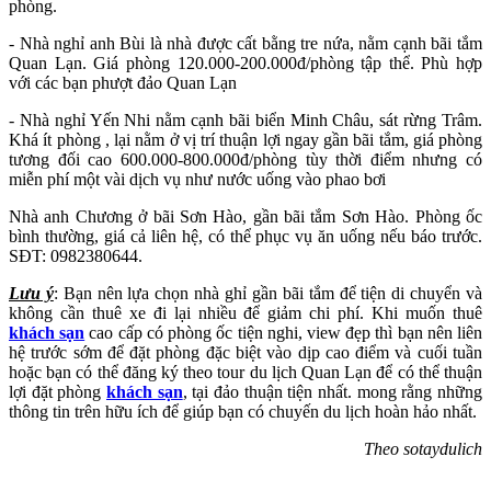
phòng.
- Nhà nghỉ anh Bùi là nhà được cất bằng tre nứa, nằm cạnh bãi tắm
Quan Lạn. Giá phòng 120.000-200.000đ/phòng tập thể. Phù hợp
với các bạn phượt đảo Quan Lạn
- Nhà nghỉ Yến Nhi nằm cạnh bãi biển Minh Châu, sát rừng Trâm.
Khá ít phòng , lại nằm ở vị trí thuận lợi ngay gần bãi tắm, giá phòng
tương đối cao 600.000-800.000đ/phòng tùy thời điểm nhưng có
miễn phí một vài dịch vụ như nước uống vào phao bơi
Nhà anh Chương ở bãi Sơn Hào, gần bãi tắm Sơn Hào. Phòng ốc
bình thường, giá cả liên hệ, có thể phục vụ ăn uống nếu báo trước.
SĐT: 0982380644.
Lưu ý
: Bạn nên lựa chọn nhà ghỉ gần bãi tắm để tiện di chuyển và
không cần thuê xe đi lại nhiều để giảm chi phí. Khi muốn thuê
khách sạn
cao cấp có phòng ốc tiện nghi, view đẹp thì bạn nên liên
hệ trước sớm để đặt phòng đặc biệt vào dịp cao điểm và cuối tuần
hoặc bạn có thể đăng ký theo tour du lịch Quan Lạn để có thể thuận
lợi đặt phòng
khách sạn
, tại đảo thuận tiện nhất. mong rằng những
thông tin trên hữu ích để giúp bạn có chuyến du lịch hoàn hảo nhất.
Theo sotaydulich