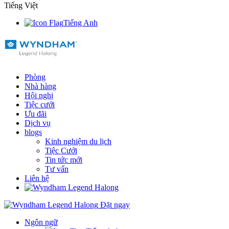
Tiếng Việt
Tiếng Anh
Phòng
Nhà hàng
Hội nghị
Tiệc cưới
Ưu đãi
Dịch vụ
blogs
Kinh nghiệm du lịch
Tiệc Cưới
Tin tức mới
Tư vấn
Liên hệ
Đặt ngay
Ngôn ngữ