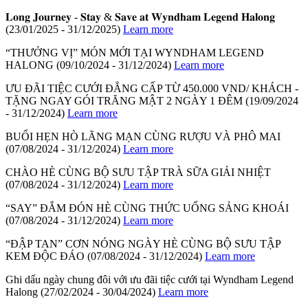
𝐋𝐨𝐧𝐠 𝐉𝐨𝐮𝐫𝐧𝐞𝐲 - 𝐒𝐭𝐚𝐲 & 𝐒𝐚𝐯𝐞 𝐚𝐭 𝐖𝐲𝐧𝐝𝐡𝐚𝐦 𝐋𝐞𝐠𝐞𝐧𝐝 𝐇𝐚𝐥𝐨𝐧𝐠
(23/01/2025 - 31/12/2025)
Learn more
“THƯỞNG VỊ” MÓN MỚI TẠI WYNDHAM LEGEND
HALONG
(09/10/2024 - 31/12/2024)
Learn more
ƯU ĐÃI TIỆC CƯỚI ĐẲNG CẤP TỪ 450.000 VND/ KHÁCH -
TẶNG NGAY GÓI TRĂNG MẬT 2 NGÀY 1 ĐÊM
(19/09/2024
- 31/12/2024)
Learn more
BUỔI HẸN HÒ LÃNG MẠN CÙNG RƯỢU VÀ PHÔ MAI
(07/08/2024 - 31/12/2024)
Learn more
CHÀO HÈ CÙNG BỘ SƯU TẬP TRÀ SỮA GIẢI NHIỆT
(07/08/2024 - 31/12/2024)
Learn more
“SAY” ĐẮM ĐÓN HÈ CÙNG THỨC UỐNG SẢNG KHOÁI
(07/08/2024 - 31/12/2024)
Learn more
“ĐẬP TAN” CƠN NÓNG NGÀY HÈ CÙNG BỘ SƯU TẬP
KEM ĐỘC ĐÁO
(07/08/2024 - 31/12/2024)
Learn more
Ghi dấu ngày chung đôi với ưu đãi tiệc cưới tại Wyndham Legend
Halong
(27/02/2024 - 30/04/2024)
Learn more