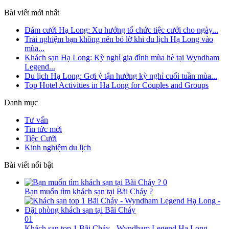
Bài viết mới nhất
Đám cưới Hạ Long: Xu hướng tổ chức tiệc cưới cho ngày...
Trải nghiệm bạn không nên bỏ lỡ khi du lịch Hạ Long vào
mùa...
Khách sạn Hạ Long: Kỳ nghỉ gia đình mùa hè tại Wyndham
Legend...
Du lịch Hạ Long: Gợi ý tận hưởng kỳ nghỉ cuối tuần mùa...
Top Hotel Activities in Ha Long for Couples and Groups
Danh mục
Tư vấn
Tin tức mới
Tiệc Cưới
Kinh nghiệm du lịch
Bài viết nổi bật
0
Bạn muốn tìm khách sạn tại Bãi Cháy ?
01
Khách sạn top 1 Bãi Cháy - Wyndham Legend Hạ Long -