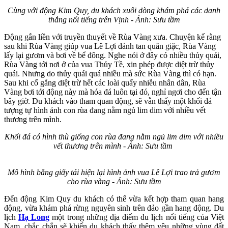
Cùng với động Kim Quy, du khách xuôi dòng khám phá các danh
thắng nổi tiếng trên Vịnh - Ảnh: Sưu tầm
Động gắn liền với truyền thuyết về Rùa Vàng xưa. Chuyện kể rằng
sau khi Rùa Vàng giúp vua Lê Lợi đánh tan quân giặc, Rùa Vàng
lấy lại gươm và bơi về bể đông. Nghe nói ở đây có nhiều thủy quái,
Rùa Vàng tới nơi ở của vua Thủy Tề, xin phép được diệt trừ thủy
quái. Nhưng do thủy quái quá nhiều mà sức Rùa Vàng thì có hạn.
Sau khi cố gắng diệt trừ hết các loài quấy nhiễu nhân dân, Rùa
Vàng bơi tới động này mà hóa đá luôn tại đó, nghỉ ngơi cho đến tận
bây giờ. Du khách vào tham quan động, sẽ vẫn thấy một khối đá
tượng tự hình ảnh con rùa đang nằm ngủ lim dim với nhiều vết
thương trên mình.
Khối đá có hình thù giống con rùa đang nằm ngủ lim dim với nhiều
vết thương trên mình - Ảnh: Sưu tầm
Mô hình bằng giấy tái hiện lại hình ảnh vua Lê Lợi trao trả gươm
cho rùa vàng - Ảnh: Sưu tầm
Đến động Kim Quy du khách có thể vừa kết hợp tham quan hang
động, vừa khám phá rừng nguyên sinh trên đảo gần hang động. Du
lịch
Hạ Long
một trong những địa điểm du lịch nổi tiếng của Việt
Nam, chắc chắn sẽ khiến du khách thấy thêm yêu những vùng đất