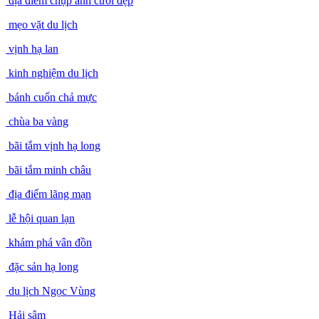
địa điểm chụp ảnh cưới đẹp
mẹo vặt du lịch
vịnh hạ lan
kinh nghiệm du lịch
bánh cuốn chả mực
chùa ba vàng
bãi tắm vịnh hạ long
bãi tắm minh châu
địa điểm lãng mạn
lễ hội quan lạn
khám phá vân đồn
đặc sản hạ long
du lịch Ngọc Vùng
Hải sâm