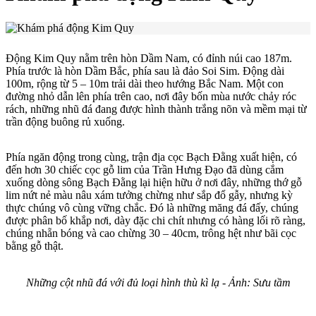
Động Kim Quy nằm trên hòn Dầm Nam, có đỉnh núi cao 187m.
Phía trước là hòn Dầm Bắc, phía sau là đảo Soi Sim. Động dài
100m, rộng từ 5 – 10m trải dài theo hướng Bắc Nam. Một con
đường nhỏ dẫn lên phía trên cao, nơi đây bốn mùa nước chảy róc
rách, những nhũ đá đang được hình thành trắng nõn và mềm mại từ
trần động buông rủ xuống.
Phía ngăn động trong cùng, trận địa cọc Bạch Đằng xuất hiện, có
đến hơn 30 chiếc cọc gỗ lim của Trần Hưng Đạo đã dùng cắm
xuống dòng sông Bạch Đằng lại hiện hữu ở nơi đây, những thớ gỗ
lim nứt nẻ màu nâu xám tưởng chừng như sắp đổ gẫy, nhưng kỳ
thực chúng vô cùng vững chắc. Đó là những măng đá đấy, chúng
được phân bố khắp nơi, dày đặc chi chít nhưng có hàng lối rõ ràng,
chúng nhẵn bóng và cao chừng 30 – 40cm, trông hệt như bãi cọc
bằng gỗ thật.
Những cột nhũ đá với đủ loại hình thù kì lạ - Ảnh: Sưu tầm