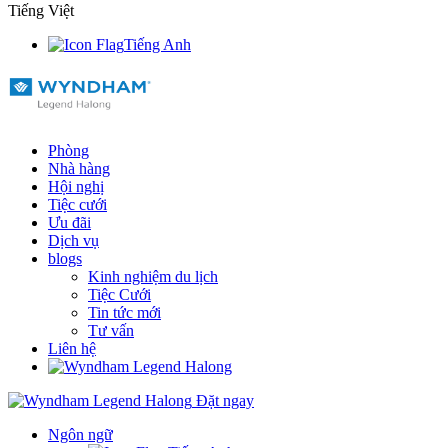
Tiếng Việt
Tiếng Anh
Phòng
Nhà hàng
Hội nghị
Tiệc cưới
Ưu đãi
Dịch vụ
blogs
Kinh nghiệm du lịch
Tiệc Cưới
Tin tức mới
Tư vấn
Liên hệ
Đặt ngay
Ngôn ngữ