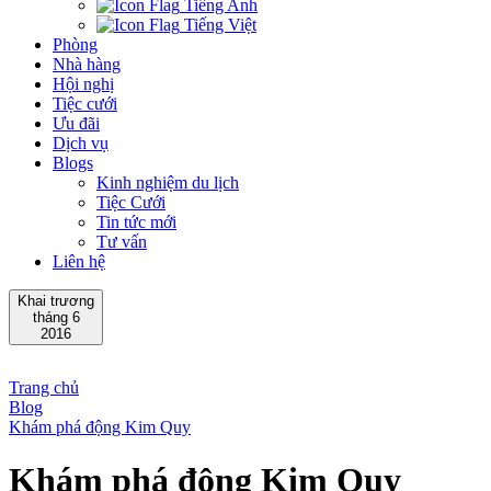
Tiếng Anh
Tiếng Việt
Phòng
Nhà hàng
Hội nghị
Tiệc cưới
Ưu đãi
Dịch vụ
Blogs
Kinh nghiệm du lịch
Tiệc Cưới
Tin tức mới
Tư vấn
Liên hệ
Khai trương
tháng 6
2016
Trang chủ
Blog
Khám phá động Kim Quy
Khám phá động Kim Quy