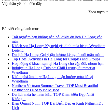
Việt thân yêu khi đến đây.
Theo mytour
Bài viết cùng danh mục
Trải nghiệm bạn không nên bỏ lỡ khi du lịch Hạ Long vào
mùa...
Khách sạn Hạ Long: Kỳ nghỉ gia đình mùa hè tại Wyndham
Legend...
Du lịch Hạ Long: Gợi ý tận hưởng kỳ nghỉ cuối tuần mùa...
Top Hotel Activities in Ha Long for Couples and Groups
Hoạt động ở khách sạn tại Hạ Long cho cặp đôi, nhóm bạn
Indulge in Ha Long Cuisine: Chill Luxury Summer at
Wyndham
Khám phá ẩm thực Hạ Long – tận hưởng mùa hè tại
Wyndham
Northern Vietnam Summer Travel: TOP Most Beautiful
Destinations Not to Be Missed
Du lịch mùa hè miền Bắc: TOP Điểm Đến Đẹp Nhất
Không...
Biển Quảng Ninh: TOP Bãi Biển Đẹp & Kinh Nghiệm Du
Lịch