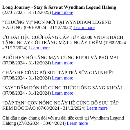
𝐋𝐨𝐧𝐠 𝐉𝐨𝐮𝐫𝐧𝐞𝐲 - 𝐒𝐭𝐚𝐲 & 𝐒𝐚𝐯𝐞 𝐚𝐭 𝐖𝐲𝐧𝐝𝐡𝐚𝐦 𝐋𝐞𝐠𝐞𝐧𝐝 𝐇𝐚𝐥𝐨𝐧𝐠
(23/01/2025 - 31/12/2025)
Learn more
“THƯỞNG VỊ” MÓN MỚI TẠI WYNDHAM LEGEND
HALONG
(09/10/2024 - 31/12/2024)
Learn more
ƯU ĐÃI TIỆC CƯỚI ĐẲNG CẤP TỪ 450.000 VND/ KHÁCH -
TẶNG NGAY GÓI TRĂNG MẬT 2 NGÀY 1 ĐÊM
(19/09/2024
- 31/12/2024)
Learn more
BUỔI HẸN HÒ LÃNG MẠN CÙNG RƯỢU VÀ PHÔ MAI
(07/08/2024 - 31/12/2024)
Learn more
CHÀO HÈ CÙNG BỘ SƯU TẬP TRÀ SỮA GIẢI NHIỆT
(07/08/2024 - 31/12/2024)
Learn more
“SAY” ĐẮM ĐÓN HÈ CÙNG THỨC UỐNG SẢNG KHOÁI
(07/08/2024 - 31/12/2024)
Learn more
“ĐẬP TAN” CƠN NÓNG NGÀY HÈ CÙNG BỘ SƯU TẬP
KEM ĐỘC ĐÁO
(07/08/2024 - 31/12/2024)
Learn more
Ghi dấu ngày chung đôi với ưu đãi tiệc cưới tại Wyndham Legend
Halong
(27/02/2024 - 30/04/2024)
Learn more