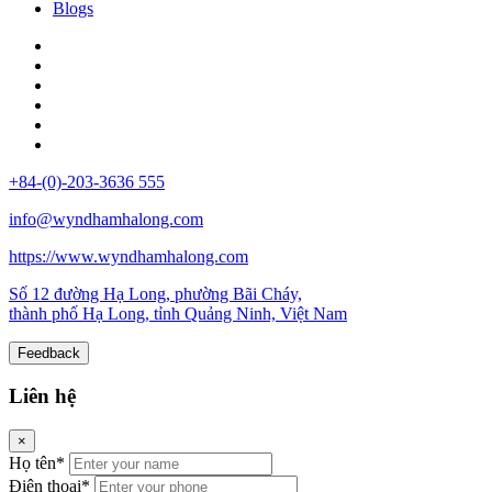
Blogs
+84-(0)-203-3636 555
info@wyndhamhalong.com
https://www.wyndhamhalong.com
Số 12 đường Hạ Long, phường Bãi Cháy,
thành phố Hạ Long, tỉnh Quảng Ninh, Việt Nam
Feedback
Liên hệ
×
Họ tên*
Điện thoại*