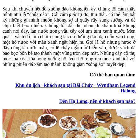
Sau khi chuyển hết đồ xuống đảo không tên ấy, chúng tôi cảm thấy
mình như là “chúa đảo”. Cái cảm giác tự do, thư thái, có thể làm bất
kỳ những gì mình muốn không sợ ai quấy rầy sung sướng và dễ
chịu biết bao nhiêu. Chúng tôi dắt díu nhau đi khám khá khung
cảnh nơi đây, làn nước trong vắt, cây cối um tùm xanh mướt. Men
qua 1 vách đá lởm chởm cũng là con đường độc đạo dẫn vào trong,
một hồ nước với màu xanh ngắt hiện ra. Gọi là hồ nhưng nước ở
đây cũng là nước mặn, có lẽ chảy ngầm từ biển vào, được vách đá
bao bọc bốn bề tạo thành một vũng tròn đẹp mắt. Những cây cổ thụ
mọc lòa xòa, tỏa bóng xuống hồ. Ven hồ rong rêu mọc xanh tốt với
những phiến đá xám tạo thành không gian “sống ảo” tuyệt đẹp.
Có thể bạn quan tâm:
Khu du lịch - khách sạn tại Bãi Cháy - Wyndham Legend
Halong
Đến Hạ Long, nên ở khách sạn nào?