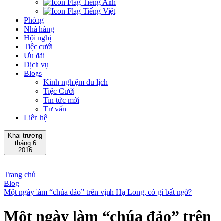
Tiếng Anh
Tiếng Việt
Phòng
Nhà hàng
Hội nghị
Tiệc cưới
Ưu đãi
Dịch vụ
Blogs
Kinh nghiệm du lịch
Tiệc Cưới
Tin tức mới
Tư vấn
Liên hệ
Khai trương
tháng 6
2016
Trang chủ
Blog
Một ngày làm “chúa đảo” trên vịnh Hạ Long, có gì bất ngờ?
Một ngày làm “chúa đảo” trên