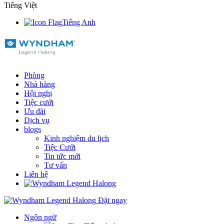
Tiếng Việt
Tiếng Anh
Phòng
Nhà hàng
Hội nghị
Tiệc cưới
Ưu đãi
Dịch vụ
blogs
Kinh nghiệm du lịch
Tiệc Cưới
Tin tức mới
Tư vấn
Liên hệ
Đặt ngay
Ngôn ngữ