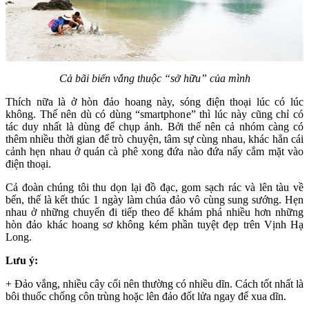
Cả bãi biển vắng thuộc “sở hữu” của mình
Thích nữa là ở hòn đảo hoang này, sóng điện thoại lúc có lúc
không. Thế nên dù có dùng “smartphone” thì lúc này cũng chỉ có
tác duy nhất là dùng để chụp ảnh. Bởi thế nên cả nhóm càng có
thêm nhiều thời gian để trò chuyện, tâm sự cùng nhau, khác hẳn cái
cảnh hẹn nhau ở quán cà phê xong đứa nào đứa nấy cắm mặt vào
điện thoại.
Cả đoàn chúng tôi thu dọn lại đồ đạc, gom sạch rác và lên tàu về
bến, thế là kết thúc 1 ngày làm chúa đảo vô cùng sung sướng. Hẹn
nhau ở những chuyến đi tiếp theo để khám phá nhiều hơn những
hòn đảo khác hoang sơ không kém phần tuyệt đẹp trên Vịnh Hạ
Long.
Lưu ý:
+ Đảo vắng, nhiều cây cối nên thường có nhiều dĩn. Cách tốt nhất là
bôi thuốc chống côn trùng hoặc lên đảo đốt lửa ngay để xua dĩn.