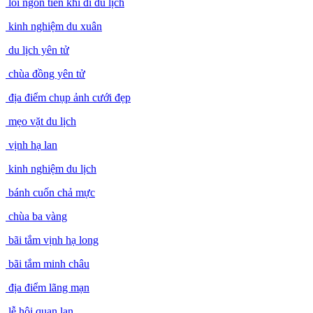
lỗi ngốn tiền khi đi du lịch
kinh nghiệm du xuân
du lịch yên tử
chùa đồng yên tử
địa điểm chụp ảnh cưới đẹp
mẹo vặt du lịch
vịnh hạ lan
kinh nghiệm du lịch
bánh cuốn chả mực
chùa ba vàng
bãi tắm vịnh hạ long
bãi tắm minh châu
địa điểm lãng mạn
lễ hội quan lạn