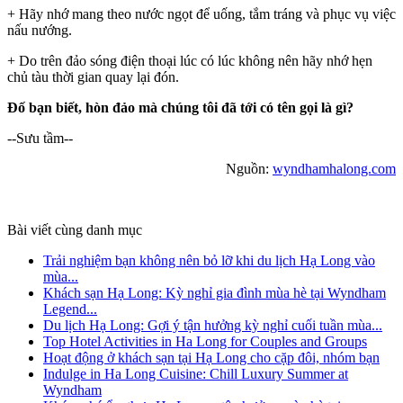
+ Hãy nhớ mang theo nước ngọt để uống, tắm tráng và phục vụ việc
nấu nướng.
+ Do trên đảo sóng điện thoại lúc có lúc không nên hãy nhớ hẹn
chủ tàu thời gian quay lại đón.
Đố bạn biết, hòn đảo mà chúng tôi đã tới có tên gọi là gì?
--Sưu tầm--
Nguồn:
wyndhamhalong.com
Bài viết cùng danh mục
Trải nghiệm bạn không nên bỏ lỡ khi du lịch Hạ Long vào
mùa...
Khách sạn Hạ Long: Kỳ nghỉ gia đình mùa hè tại Wyndham
Legend...
Du lịch Hạ Long: Gợi ý tận hưởng kỳ nghỉ cuối tuần mùa...
Top Hotel Activities in Ha Long for Couples and Groups
Hoạt động ở khách sạn tại Hạ Long cho cặp đôi, nhóm bạn
Indulge in Ha Long Cuisine: Chill Luxury Summer at
Wyndham