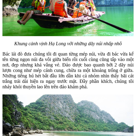
Khung cảnh vịnh Hạ Long với những dãy núi nhấp nhô
Bác lái đò đưa chúng tôi đi quan từng mép núi, vừa đi bác vừa kể
tên từng ngọn núi đa vôi giữa biển rồi cuối cùng cũng tấp vào một
nơi, đẹp nhưng khá vắng vẻ. Đảo được bao quanh bởi 2 dãy núi
lượn cong như mép cánh cung, chừa ra một khoảng trống ở giữa.
Những tiếng hú hét bắt đầu lớn dần khi cả nhóm nhìn thấy bãi cát
trắng trải dài hiện ra ngay trước mặt. Đầy phần khích, chúng tôi
nhảy khỏi thuyền lao lên trên đảo khám phá.