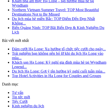
Khám phá ẩm thực Hạ Long – tận hưởng mùa hè tại
Wyndham
Northern Vietnam Summer Travel: TOP Most Beautiful
Destinations Not to Be Missed
Du lịch mùa hè miền Bắc: TOP Điểm Đến Đẹp Nhất
Không...
Biển Quảng Ninh: TOP Bãi Biển Đẹp & Kinh Nghiệm Du
Lịch
Bài viết mới nhất
Đám cưới Hạ Long: Xu hướng tổ chức tiệc cưới cho ngày...
Trải nghiệm bạn không nên bỏ lỡ khi du lịch Hạ Long vào
mùa...
Khách sạn Hạ Long: Kỳ nghỉ gia đình mùa hè tại Wyndham
Legend...
Du lịch Hạ Long: Gợi ý tận hưởng kỳ nghỉ cuối tuần mùa...
Top Hotel Activities in Ha Long for Couples and Groups
Danh mục
Tư vấn
Tin tức mới
Tiệc Cưới
Kinh nghiệm du lịch