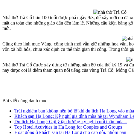
Nhà thờ Trà Cổ hơn 100 tuổi được phá ngày 9/3, để xây mới do đã 
mất an toàn cho những giáo dân đến làm lễ. Những cấu kiện bằng gỗ 
mới.
Cũng theo linh mục Vàng, công trình mới vẫn giữ những hoa văn, họa
vốn xã hội hóa, chưa xác định cụ thể thời gian thi công. Trong thời gi
Nhà thờ Trà Cổ được xây dựng từ những năm 80 của thế kỷ 19 và được
nay được coi là điểm tham quan nổi tiếng của vùng Trà Cổ, Móng Cá
Bài viết cùng danh mục
Trải nghiệm bạn không nên bỏ lỡ khi du lịch Hạ Long vào mùa.
Khách sạn Hạ Long: Kỳ nghỉ gia đình mùa hè tại Wyndham Le
Du lịch Hạ Long: Gợi ý tận hưởng kỳ nghỉ cuối tuần mùa...
Top Hotel Activities in Ha Long for Couples and Groups
Hoạt động ở khách sạn tại Hạ Long cho cặp đôi, nhóm bạn