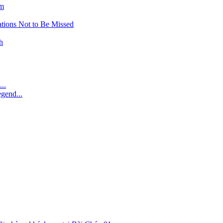
am
tions Not to Be Missed
h
..
gend...