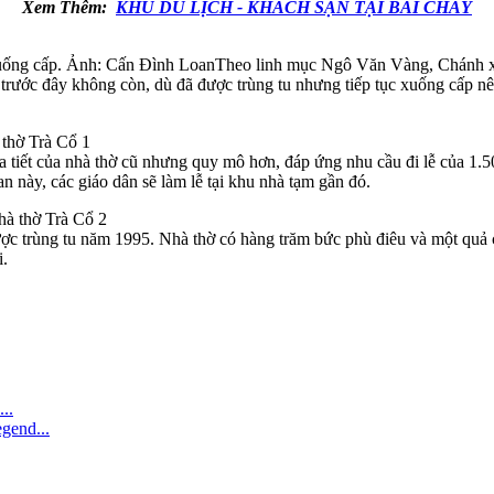
Xem Thêm:
KHU DU LỊCH - KHÁCH SẠN TẠI BÃI CHÁY
xuống cấp. Ảnh: Cấn Đình LoanTheo linh mục Ngô Văn Vàng, Chánh xứ 
trước đây không còn, dù đã được trùng tu nhưng tiếp tục xuống cấp n
 tiết của nhà thờ cũ nhưng quy mô hơn, đáp ứng nhu cầu đi lễ của 1.5
an này, các giáo dân sẽ làm lễ tại khu nhà tạm gần đó.
 trùng tu năm 1995. Nhà thờ có hàng trăm bức phù điêu và một quả ch
i.
..
gend...