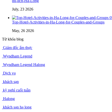
du-lich-Ha-Long
July, 23 2026
0
Top-Hotel-Activities-in-Ha-Long-for-Couples-and-Groups
May, 26 2026
Từ khóa blog
Giám đốc ẩm thực
Wyndham Legend
Wyndham Legend Halong
Dịch vụ
khách sạn
kỳ nghỉ cuối tuần
Halong
khách sạn hạ long