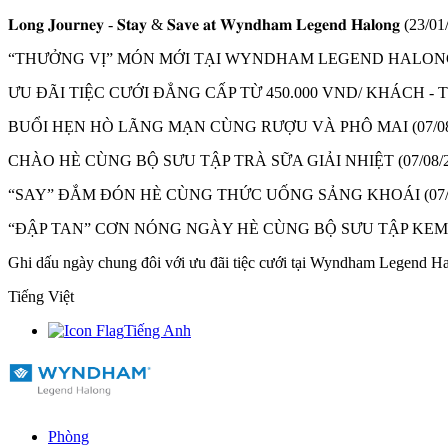
𝐋𝐨𝐧𝐠 𝐉𝐨𝐮𝐫𝐧𝐞𝐲 - 𝐒𝐭𝐚𝐲 & 𝐒𝐚𝐯𝐞 𝐚𝐭 𝐖𝐲𝐧𝐝𝐡𝐚𝐦 𝐋𝐞𝐠𝐞𝐧𝐝 𝐇𝐚𝐥𝐨𝐧𝐠
(23/01
“THƯỞNG VỊ” MÓN MỚI TẠI WYNDHAM LEGEND HALON
ƯU ĐÃI TIỆC CƯỚI ĐẲNG CẤP TỪ 450.000 VND/ KHÁCH 
BUỔI HẸN HÒ LÃNG MẠN CÙNG RƯỢU VÀ PHÔ MAI
(07/0
CHÀO HÈ CÙNG BỘ SƯU TẬP TRÀ SỮA GIẢI NHIỆT
(07/08/
“SAY” ĐẮM ĐÓN HÈ CÙNG THỨC UỐNG SẢNG KHOÁI
(07
“ĐẬP TAN” CƠN NÓNG NGÀY HÈ CÙNG BỘ SƯU TẬP KE
Ghi dấu ngày chung đôi với ưu đãi tiệc cưới tại Wyndham Legend H
Tiếng Việt
Tiếng Anh
Phòng