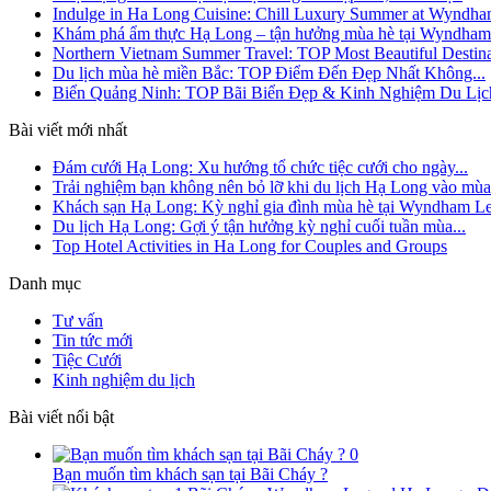
Indulge in Ha Long Cuisine: Chill Luxury Summer at Wyndh
Khám phá ẩm thực Hạ Long – tận hưởng mùa hè tại Wyndham
Northern Vietnam Summer Travel: TOP Most Beautiful Destina
Du lịch mùa hè miền Bắc: TOP Điểm Đến Đẹp Nhất Không...
Biển Quảng Ninh: TOP Bãi Biển Đẹp & Kinh Nghiệm Du Lịc
Bài viết mới nhất
Đám cưới Hạ Long: Xu hướng tổ chức tiệc cưới cho ngày...
Trải nghiệm bạn không nên bỏ lỡ khi du lịch Hạ Long vào mùa.
Khách sạn Hạ Long: Kỳ nghỉ gia đình mùa hè tại Wyndham Le
Du lịch Hạ Long: Gợi ý tận hưởng kỳ nghỉ cuối tuần mùa...
Top Hotel Activities in Ha Long for Couples and Groups
Danh mục
Tư vấn
Tin tức mới
Tiệc Cưới
Kinh nghiệm du lịch
Bài viết nổi bật
0
Bạn muốn tìm khách sạn tại Bãi Cháy ?