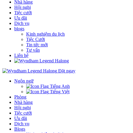
Nhà hàng
Hội nghị
Tiệc cưới
Ưu đãi
Dịch vụ
blogs
Kinh nghiệm du lịch
Tiệc Cưới
Tin tức mới
Tư vấn
Liên hệ
Đặt ngay
Ngôn ngữ
Tiếng Anh
Tiếng Việt
Phòng
Nhà hàng
Hội nghị
Tiệc cưới
Ưu đãi
Dịch vụ
Blogs