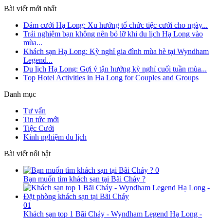
Bài viết mới nhất
Đám cưới Hạ Long: Xu hướng tổ chức tiệc cưới cho ngày...
Trải nghiệm bạn không nên bỏ lỡ khi du lịch Hạ Long vào
mùa...
Khách sạn Hạ Long: Kỳ nghỉ gia đình mùa hè tại Wyndham
Legend...
Du lịch Hạ Long: Gợi ý tận hưởng kỳ nghỉ cuối tuần mùa...
Top Hotel Activities in Ha Long for Couples and Groups
Danh mục
Tư vấn
Tin tức mới
Tiệc Cưới
Kinh nghiệm du lịch
Bài viết nổi bật
0
Bạn muốn tìm khách sạn tại Bãi Cháy ?
01
Khách sạn top 1 Bãi Cháy - Wyndham Legend Hạ Long -