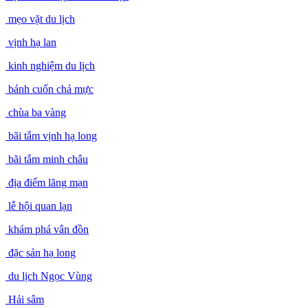
mẹo vặt du lịch
vịnh hạ lan
kinh nghiệm du lịch
bánh cuốn chả mực
chùa ba vàng
bãi tắm vịnh hạ long
bãi tắm minh châu
địa điểm lãng mạn
lễ hội quan lạn
khám phá vân đồn
đặc sản hạ long
du lịch Ngọc Vùng
Hải sâm