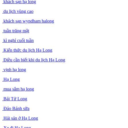
khách sạn hạ long
du lịch vùng cao
khách sạn wyndham halong
tuần trăng mật
kì nghỉ cuối tuần
Kiến thức du lịch Hạ Long
Điều cần biết khi du lịch Hạ Long
vịnh hạ long
Hạ Long
mua sắm hạ long
Bái Tử Long
Đảo Bánh sữa
Hải sản ở Hạ Long
Xe đi Hạ Long