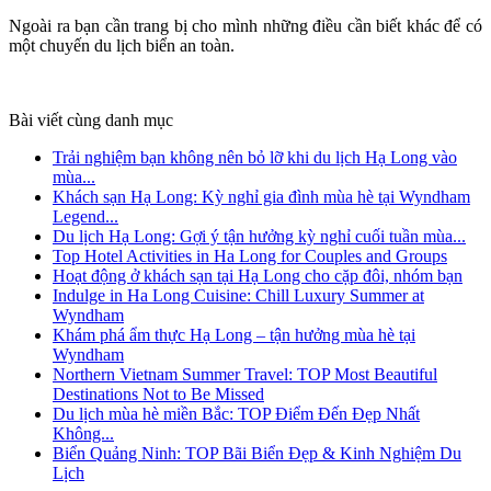
Ngoài ra bạn cần trang bị cho mình những điều cần biết khác để có
một chuyến du lịch biển an toàn.
Bài viết cùng danh mục
Trải nghiệm bạn không nên bỏ lỡ khi du lịch Hạ Long vào
mùa...
Khách sạn Hạ Long: Kỳ nghỉ gia đình mùa hè tại Wyndham
Legend...
Du lịch Hạ Long: Gợi ý tận hưởng kỳ nghỉ cuối tuần mùa...
Top Hotel Activities in Ha Long for Couples and Groups
Hoạt động ở khách sạn tại Hạ Long cho cặp đôi, nhóm bạn
Indulge in Ha Long Cuisine: Chill Luxury Summer at
Wyndham
Khám phá ẩm thực Hạ Long – tận hưởng mùa hè tại
Wyndham
Northern Vietnam Summer Travel: TOP Most Beautiful
Destinations Not to Be Missed
Du lịch mùa hè miền Bắc: TOP Điểm Đến Đẹp Nhất
Không...
Biển Quảng Ninh: TOP Bãi Biển Đẹp & Kinh Nghiệm Du
Lịch