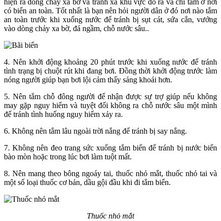
hiện ra dòng chảy xa bờ và tránh xa khu vực đó ra và chỉ tắm ở nơi
có biển an toàn. Tốt nhất là bạn nên hỏi người dân ở đó nơi nào tắm
an toàn trước khi xuống nước để tránh bị sụt cát, sứa cắn, vướng
vào dòng chảy xa bờ, đá ngầm, chỗ nước sâu..
4. Nên khởi động khoảng 20 phút trước khi xuống nước để tránh
tình trạng bị chuột rút khi đang bơi. Đồng thời khởi động trước làm
nóng người giúp bạn bơi lội cảm thấy sảng khoái hơn.
5. Nên tắm chỗ đông người để nhận được sự trợ giúp nếu không
may gặp nguy hiểm và tuyệt đối không ra chỗ nước sâu một mình
để tránh tình huống nguy hiểm xảy ra.
6. Không nên tắm lâu ngoài trời nắng để tránh bị say nắng.
7. Không nên đeo trang sức xuống tắm biển để tránh bị nước biển
bào mòn hoặc trong lúc bơi làm tuột mất.
8. Nên mang theo bông ngoáy tai, thuốc nhỏ mắt, thuốc nhỏ tai và
một số loại thuốc cơ bản, dầu gội đầu khi đi tắm biển.
Thuốc nhỏ mắt