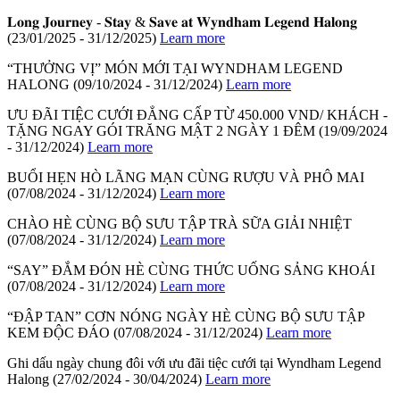
𝐋𝐨𝐧𝐠 𝐉𝐨𝐮𝐫𝐧𝐞𝐲 - 𝐒𝐭𝐚𝐲 & 𝐒𝐚𝐯𝐞 𝐚𝐭 𝐖𝐲𝐧𝐝𝐡𝐚𝐦 𝐋𝐞𝐠𝐞𝐧𝐝 𝐇𝐚𝐥𝐨𝐧𝐠
(23/01/2025 - 31/12/2025)
Learn more
“THƯỞNG VỊ” MÓN MỚI TẠI WYNDHAM LEGEND
HALONG
(09/10/2024 - 31/12/2024)
Learn more
ƯU ĐÃI TIỆC CƯỚI ĐẲNG CẤP TỪ 450.000 VND/ KHÁCH -
TẶNG NGAY GÓI TRĂNG MẬT 2 NGÀY 1 ĐÊM
(19/09/2024
- 31/12/2024)
Learn more
BUỔI HẸN HÒ LÃNG MẠN CÙNG RƯỢU VÀ PHÔ MAI
(07/08/2024 - 31/12/2024)
Learn more
CHÀO HÈ CÙNG BỘ SƯU TẬP TRÀ SỮA GIẢI NHIỆT
(07/08/2024 - 31/12/2024)
Learn more
“SAY” ĐẮM ĐÓN HÈ CÙNG THỨC UỐNG SẢNG KHOÁI
(07/08/2024 - 31/12/2024)
Learn more
“ĐẬP TAN” CƠN NÓNG NGÀY HÈ CÙNG BỘ SƯU TẬP
KEM ĐỘC ĐÁO
(07/08/2024 - 31/12/2024)
Learn more
Ghi dấu ngày chung đôi với ưu đãi tiệc cưới tại Wyndham Legend
Halong
(27/02/2024 - 30/04/2024)
Learn more