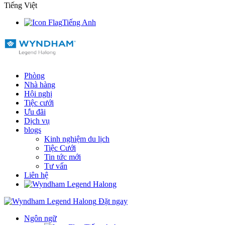
Tiếng Việt
Tiếng Anh
Phòng
Nhà hàng
Hội nghị
Tiệc cưới
Ưu đãi
Dịch vụ
blogs
Kinh nghiệm du lịch
Tiệc Cưới
Tin tức mới
Tư vấn
Liên hệ
Đặt ngay
Ngôn ngữ