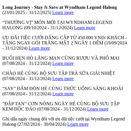
𝐋𝐨𝐧𝐠 𝐉𝐨𝐮𝐫𝐧𝐞𝐲 - 𝐒𝐭𝐚𝐲 & 𝐒𝐚𝐯𝐞 𝐚𝐭 𝐖𝐲𝐧𝐝𝐡𝐚𝐦 𝐋𝐞𝐠𝐞𝐧𝐝 𝐇𝐚𝐥𝐨𝐧𝐠
(23/01/2025 - 31/12/2025)
Learn more
“THƯỞNG VỊ” MÓN MỚI TẠI WYNDHAM LEGEND
HALONG
(09/10/2024 - 31/12/2024)
Learn more
ƯU ĐÃI TIỆC CƯỚI ĐẲNG CẤP TỪ 450.000 VND/ KHÁCH -
TẶNG NGAY GÓI TRĂNG MẬT 2 NGÀY 1 ĐÊM
(19/09/2024
- 31/12/2024)
Learn more
BUỔI HẸN HÒ LÃNG MẠN CÙNG RƯỢU VÀ PHÔ MAI
(07/08/2024 - 31/12/2024)
Learn more
CHÀO HÈ CÙNG BỘ SƯU TẬP TRÀ SỮA GIẢI NHIỆT
(07/08/2024 - 31/12/2024)
Learn more
“SAY” ĐẮM ĐÓN HÈ CÙNG THỨC UỐNG SẢNG KHOÁI
(07/08/2024 - 31/12/2024)
Learn more
“ĐẬP TAN” CƠN NÓNG NGÀY HÈ CÙNG BỘ SƯU TẬP
KEM ĐỘC ĐÁO
(07/08/2024 - 31/12/2024)
Learn more
Ghi dấu ngày chung đôi với ưu đãi tiệc cưới tại Wyndham Legend
Halong
(27/02/2024 - 30/04/2024)
Learn more