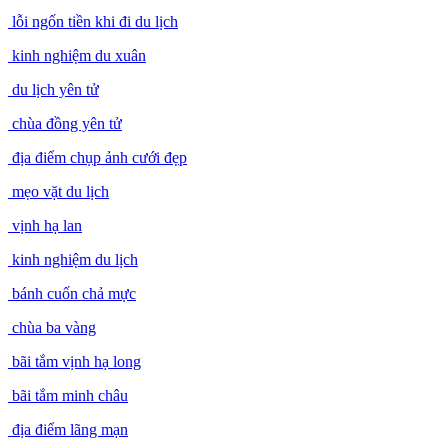
lỗi ngốn tiền khi đi du lịch
kinh nghiệm du xuân
du lịch yên tử
chùa đồng yên tử
địa điểm chụp ảnh cưới đẹp
mẹo vặt du lịch
vịnh hạ lan
kinh nghiệm du lịch
bánh cuốn chả mực
chùa ba vàng
bãi tắm vịnh hạ long
bãi tắm minh châu
địa điểm lãng mạn