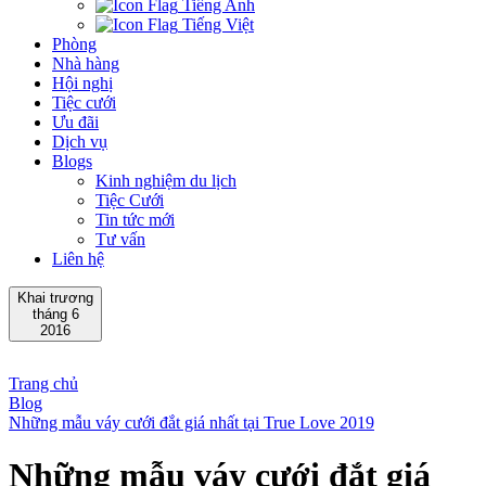
Tiếng Anh
Tiếng Việt
Phòng
Nhà hàng
Hội nghị
Tiệc cưới
Ưu đãi
Dịch vụ
Blogs
Kinh nghiệm du lịch
Tiệc Cưới
Tin tức mới
Tư vấn
Liên hệ
Khai trương
tháng 6
2016
Trang chủ
Blog
Những mẫu váy cưới đắt giá nhất tại True Love 2019
Những mẫu váy cưới đắt giá