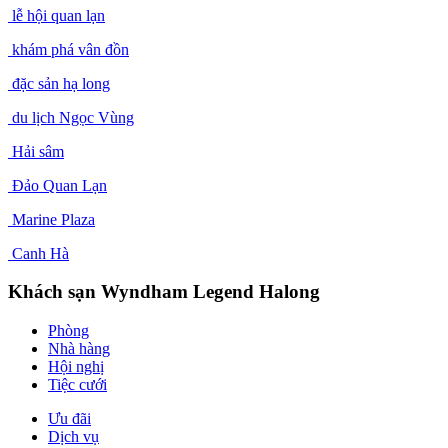
lễ hội quan lạn
khám phá vân đồn
đặc sản hạ long
du lịch Ngọc Vùng
Hải sâm
Đảo Quan Lạn
Marine Plaza
Canh Hà
Khách sạn Wyndham Legend Halong
Phòng
Nhà hàng
Hội nghị
Tiệc cưới
Ưu đãi
Dịch vụ