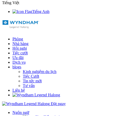
Tiếng Việt
Tiếng Anh
Phòng
Nhà hàng
Hội nghị
Tiệc cưới
Ưu đãi
Dịch vụ
blogs
Kinh nghiệm du lịch
Tiệc Cưới
Tin tức mới
Tư vấn
Liên hệ
Đặt ngay
Ngôn ngữ