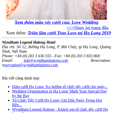
Xem thêm mẫu váy cưới của:
Love Wedding
<<<Quay lại trang đầu
Xem thêm:
Triển lãm cưới True Love tại Hạ Long 2019
Wyndham Legend Halong Hotel
Địa chỉ: Số 12, đường Hạ Long, P. Bãi Cháy, tp Hạ Long, Quảng
Ninh, Việt Nam.
Phone: +84 (0) 203 3 636 555 - Fax: +84 (0) 203 3 833 868
Email:
info@wyndhamhalong.com
- Reservation:
r
eservation@wyndhamhalong.com
Bài viết cùng danh mục
Đám cưới Hạ Long: Xu hướng tổ chức tiệc cưới cho ngày...
Wedding Organization in Ha Long: Mark Your Special Day
by the Bay
Tổ Chức Tiệc Cưới Hạ Long: Ghi Dấu Ngày Trọng Đại
Bên...
Wyndham Legend Halong - Khách sạn tổ chức tiệc cưới Hạ