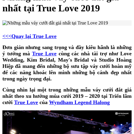
nhất tại True Love 2019
<<<Quay lại True Love
Đơn giản nhưng sang trọng và đầy kiêu hãnh là những
ý tưởng mà
True Love
cùng các nhà tài trợ như Love
Wedding, Kim Bridal, May's Bridal và Studio Hoàng
Hiệp đã mang đến những bộ sưu tập váy cưới hoàn mỹ
để các nàng khoác lên mình những bộ cánh đẹp nhất
trong ngày trọng đại.
Cùng nhìn lại một trong những mẫu váy cưới đắt giá
nhất theo xu hướng mùa cưới 2019 – 2020 tại Triển lãm
cưới
True Love
của
Wyndham Legend Halong