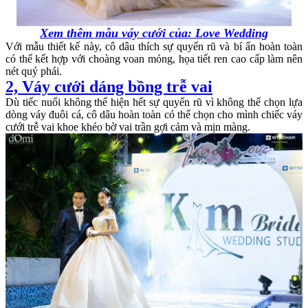
Xem thêm mẫu váy cưới của:
Love Wedding
Với mẫu thiết kế này, cô dâu thích sự quyến rũ và bí ẩn hoàn toàn
có thể kết hợp với choàng voan mỏng, họa tiết ren cao cấp làm nên
nét quý phái.
2, Váy cưới dáng bồng trễ vai
Dù tiếc nuối không thể hiện hết sự quyến rũ vì không thể chọn lựa
dòng váy đuôi cá, cô dâu hoàn toàn có thể chọn cho mình chiếc váy
cưới trễ vai khoe khéo bờ vai trần gợi cảm và mịn màng.