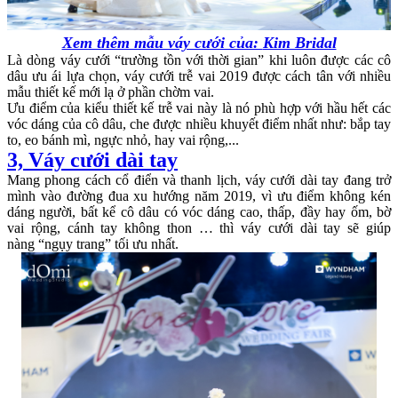
Xem thêm mẫu váy cưới của:
Kim Bridal
Là dòng váy cưới “trường tồn với thời gian” khi luôn được các cô
dâu ưu ái lựa chọn, váy cưới trễ vai 2019 được cách tân với nhiều
mẫu thiết kế mới lạ ở phần chờm vai.
Ưu điểm của kiểu thiết kế trễ vai này là nó phù hợp với hầu hết các
vóc dáng của cô dâu, che được nhiều khuyết điểm nhất như: bắp tay
to, eo bánh mì, ngực nhỏ, hay vai rộng,...
3, Váy cưới dài tay
Mang phong cách cổ điển và thanh lịch, váy cưới dài tay đang trở
mình vào đường đua xu hướng năm 2019, vì ưu điểm không kén
dáng người, bất kể cô dâu có vóc dáng cao, thấp, đầy hay ốm, bờ
vai rộng, cánh tay không thon … thì váy cưới dài tay sẽ giúp
nàng “ngụy trang” tối ưu nhất.