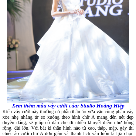
Xem thêm mẫu váy cưới của:
Studio Hoàng Hiệp
Kiểu váy cưới này thường có phần thân áo vừa vặn cùng phần váy
xòe nhẹ nhàng từ eo xuống theo hình chữ A mang đến nét đẹp
duyên dáng, sẽ giúp cô dâu che đi nhiều khuyết điểm như hông
rộng, đùi lớn. Với bất kì thân hình nào từ cao, thấp, mập, gầy thì
chiếc áo cưới chữ A đơn giản và thanh lịch vẫn luôn là lựa chọn