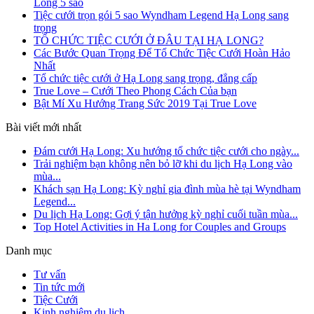
Long 5 sao
Tiệc cưới trọn gói 5 sao Wyndham Legend Hạ Long sang
trọng
TỔ CHỨC TIỆC CƯỚI Ở ĐÂU TẠI HẠ LONG?
Các Bước Quan Trọng Để Tổ Chức Tiệc Cưới Hoàn Hảo
Nhất
Tổ chức tiệc cưới ở Hạ Long sang trọng, đẳng cấp
True Love – Cưới Theo Phong Cách Của bạn
Bật Mí Xu Hướng Trang Sức 2019 Tại True Love
Bài viết mới nhất
Đám cưới Hạ Long: Xu hướng tổ chức tiệc cưới cho ngày...
Trải nghiệm bạn không nên bỏ lỡ khi du lịch Hạ Long vào
mùa...
Khách sạn Hạ Long: Kỳ nghỉ gia đình mùa hè tại Wyndham
Legend...
Du lịch Hạ Long: Gợi ý tận hưởng kỳ nghỉ cuối tuần mùa...
Top Hotel Activities in Ha Long for Couples and Groups
Danh mục
Tư vấn
Tin tức mới
Tiệc Cưới
Kinh nghiệm du lịch