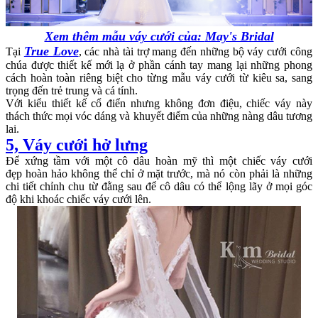
Xem thêm mẫu váy cưới của:
May's Bridal
True Love
Tại
, các nhà tài trợ mang đến những bộ váy cưới công
chúa được thiết kế mới lạ ở phần cánh tay mang lại những phong
cách hoàn toàn riêng biệt cho từng mẫu váy cưới từ kiêu sa, sang
trọng đến trẻ trung và cá tính.
Với kiểu thiết kế cổ điển nhưng không đơn điệu, chiếc váy này
thách thức mọi vóc dáng và khuyết điểm của những nàng dâu tương
lai.
5, Váy cưới hở lưng
Để xứng tầm với một cô dâu hoàn mỹ thì một chiếc váy cưới
đẹp hoàn hảo không thể chỉ ở mặt trước, mà nó còn phải là những
chi tiết chỉnh chu từ đằng sau để cô dâu có thể lộng lãy ở mọi góc
độ khi khoác chiếc váy cưới lên.