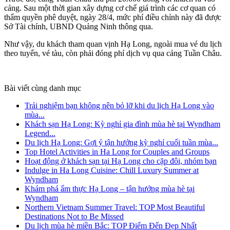
cảng. Sau một thời gian xây dựng cơ chế giá trình các cơ quan có
thẩm quyền phê duyệt, ngày 28/4, mức phí điều chỉnh này đã được
Sở Tài chính, UBND Quảng Ninh thông qua.
Như vậy, du khách tham quan vịnh Hạ Long, ngoài mua vé du lịch
theo tuyến, vé tàu, còn phải đóng phí dịch vụ qua cảng Tuần Châu.
Bài viết cùng danh mục
Trải nghiệm bạn không nên bỏ lỡ khi du lịch Hạ Long vào
mùa...
Khách sạn Hạ Long: Kỳ nghỉ gia đình mùa hè tại Wyndham
Legend...
Du lịch Hạ Long: Gợi ý tận hưởng kỳ nghỉ cuối tuần mùa...
Top Hotel Activities in Ha Long for Couples and Groups
Hoạt động ở khách sạn tại Hạ Long cho cặp đôi, nhóm bạn
Indulge in Ha Long Cuisine: Chill Luxury Summer at
Wyndham
Khám phá ẩm thực Hạ Long – tận hưởng mùa hè tại
Wyndham
Northern Vietnam Summer Travel: TOP Most Beautiful
Destinations Not to Be Missed
Du lịch mùa hè miền Bắc: TOP Điểm Đến Đẹp Nhất