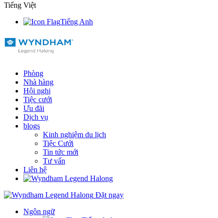
Tiếng Việt
Tiếng Anh
Phòng
Nhà hàng
Hội nghị
Tiệc cưới
Ưu đãi
Dịch vụ
blogs
Kinh nghiệm du lịch
Tiệc Cưới
Tin tức mới
Tư vấn
Liên hệ
Đặt ngay
Ngôn ngữ