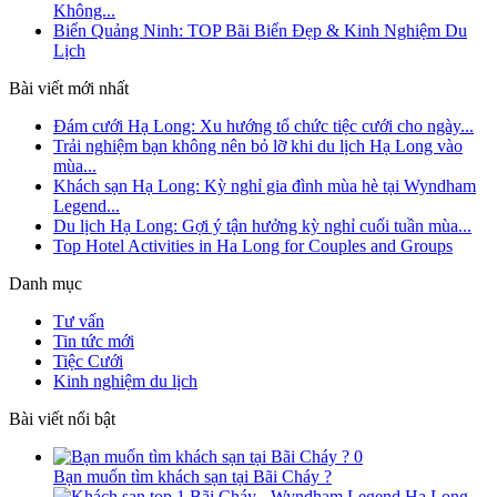
Không...
Biển Quảng Ninh: TOP Bãi Biển Đẹp & Kinh Nghiệm Du
Lịch
Bài viết mới nhất
Đám cưới Hạ Long: Xu hướng tổ chức tiệc cưới cho ngày...
Trải nghiệm bạn không nên bỏ lỡ khi du lịch Hạ Long vào
mùa...
Khách sạn Hạ Long: Kỳ nghỉ gia đình mùa hè tại Wyndham
Legend...
Du lịch Hạ Long: Gợi ý tận hưởng kỳ nghỉ cuối tuần mùa...
Top Hotel Activities in Ha Long for Couples and Groups
Danh mục
Tư vấn
Tin tức mới
Tiệc Cưới
Kinh nghiệm du lịch
Bài viết nổi bật
0
Bạn muốn tìm khách sạn tại Bãi Cháy ?