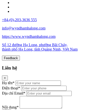
+84-(0)-203-3636 555
info@wyndhamhalong.com
https://www.wyndhamhalong.com
Số 12 đường Hạ Long, phường Bãi Cháy,
thành phố Hạ Long, tỉnh Quảng Ninh, Việt Nam
Feedback
Liên hệ
×
Họ tên*
Điện thoại*
Địa chỉ Email*
Nội dung*