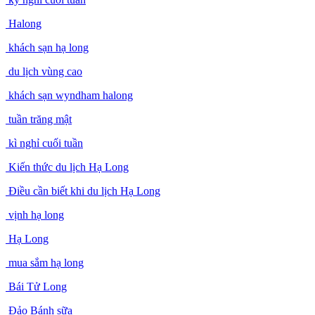
Halong
khách sạn hạ long
du lịch vùng cao
khách sạn wyndham halong
tuần trăng mật
kì nghỉ cuối tuần
Kiến thức du lịch Hạ Long
Điều cần biết khi du lịch Hạ Long
vịnh hạ long
Hạ Long
mua sắm hạ long
Bái Tử Long
Đảo Bánh sữa