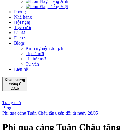
Tiếng Anh
Tiếng Việt
Phòng
Nhà hàng
Hội nghị
Tiệc cưới
Ưu đãi
Dịch vụ
Blogs
Kinh nghiệm du lịch
Tiệc Cưới
Tin tức mới
Tư vấn
Liên hệ
Khai trương
tháng 6
2016
Trang chủ
Blog
Phí qua cảng Tuần Châu tăng gấp đôi từ ngày 28/05
Phí qua cảng Tuần Châu tăng