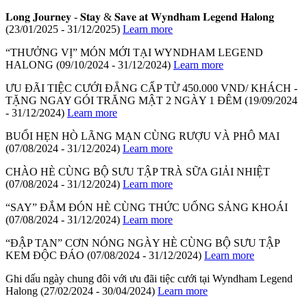
𝐋𝐨𝐧𝐠 𝐉𝐨𝐮𝐫𝐧𝐞𝐲 - 𝐒𝐭𝐚𝐲 & 𝐒𝐚𝐯𝐞 𝐚𝐭 𝐖𝐲𝐧𝐝𝐡𝐚𝐦 𝐋𝐞𝐠𝐞𝐧𝐝 𝐇𝐚𝐥𝐨𝐧𝐠
(23/01/2025 - 31/12/2025)
Learn more
“THƯỞNG VỊ” MÓN MỚI TẠI WYNDHAM LEGEND
HALONG
(09/10/2024 - 31/12/2024)
Learn more
ƯU ĐÃI TIỆC CƯỚI ĐẲNG CẤP TỪ 450.000 VND/ KHÁCH -
TẶNG NGAY GÓI TRĂNG MẬT 2 NGÀY 1 ĐÊM
(19/09/2024
- 31/12/2024)
Learn more
BUỔI HẸN HÒ LÃNG MẠN CÙNG RƯỢU VÀ PHÔ MAI
(07/08/2024 - 31/12/2024)
Learn more
CHÀO HÈ CÙNG BỘ SƯU TẬP TRÀ SỮA GIẢI NHIỆT
(07/08/2024 - 31/12/2024)
Learn more
“SAY” ĐẮM ĐÓN HÈ CÙNG THỨC UỐNG SẢNG KHOÁI
(07/08/2024 - 31/12/2024)
Learn more
“ĐẬP TAN” CƠN NÓNG NGÀY HÈ CÙNG BỘ SƯU TẬP
KEM ĐỘC ĐÁO
(07/08/2024 - 31/12/2024)
Learn more
Ghi dấu ngày chung đôi với ưu đãi tiệc cưới tại Wyndham Legend
Halong
(27/02/2024 - 30/04/2024)
Learn more