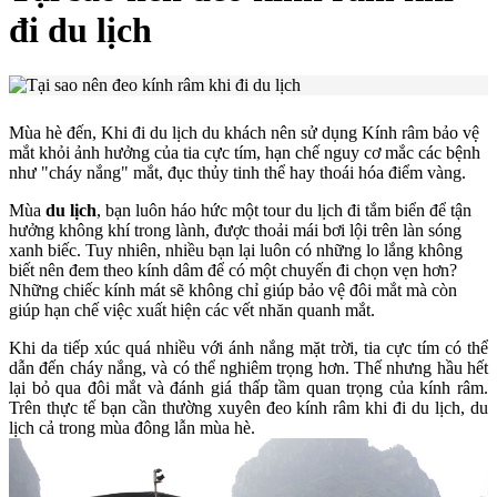
đi du lịch
Mùa hè đến, Khi đi du lịch du khách nên sử dụng Kính râm bảo vệ
mắt khỏi ảnh hưởng của tia cực tím, hạn chế nguy cơ mắc các bệnh
như "cháy nắng" mắt, đục thủy tinh thể hay thoái hóa điểm vàng.
Mùa
du lịch
, bạn luôn háo hức một tour du lịch đi tắm biển để tận
hưởng không khí trong lành, được thoải mái bơi lội trên làn sóng
xanh biếc. Tuy nhiên, nhiều bạn lại luôn có những lo lắng không
biết nên đem theo kính dâm để có một chuyến đi chọn vẹn hơn?
Những chiếc kính mát sẽ không chỉ giúp bảo vệ đôi mắt mà còn
giúp hạn chế việc xuất hiện các vết nhăn quanh mắt.
Khi da tiếp xúc quá nhiều với ánh nắng mặt trời, tia cực tím có thể
dẫn đến cháy nắng, và có thể nghiêm trọng hơn. Thế nhưng hầu hết
lại bỏ qua đôi mắt và đánh giá thấp tầm quan trọng của kính râm.
Trên thực tế bạn cần thường xuyên đeo kính râm khi đi du lịch, du
lịch cả trong mùa đông lẫn mùa hè.