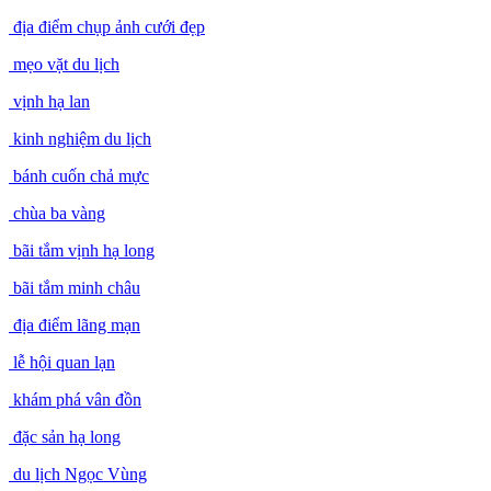
địa điểm chụp ảnh cưới đẹp
mẹo vặt du lịch
vịnh hạ lan
kinh nghiệm du lịch
bánh cuốn chả mực
chùa ba vàng
bãi tắm vịnh hạ long
bãi tắm minh châu
địa điểm lãng mạn
lễ hội quan lạn
khám phá vân đồn
đặc sản hạ long
du lịch Ngọc Vùng