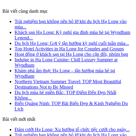
Bài viết cùng danh mục
Trải nghiệm bạn không nên bỏ lỡ khi du lịch Hạ Long vào
mùa...
Khách sạn Hạ Long: Kỳ nghỉ gia đình mùa hè tại Wyndham
Legend...
Du lịch Hạ Long: Gợi ý tận hưởng kỳ nghỉ cuối tuần mùa...
Top Hotel Activities in Ha Long for Couples and Groups
Hoạt động ở khách sạn tại Hạ Long cho cặp đôi, nhóm bạn
Indulge in Ha Long Cuisine: Chill Luxury Summer at
Wyndham
Khám phá ẩm thực Hạ Long – tận hưởng mùa hè tại
Wyndham
Northern Vietnam Summer Travel: TOP Most Beautiful
Destinations Not to Be Missed
Du lịch mùa hè miền Bắc: TOP Điểm Đến Đẹp Nhất
Không...
Biển Quảng Ninh: TOP Bãi Biển Đẹp & Kinh Nghiệm Du
Lịch
Bài viết mới nhất
Đám cưới Hạ Long: Xu hướng tổ chức tiệc cưới cho ngày...
Trải nghiệm bạn không nên bỏ lỡ khi du lịch Hạ Long vào