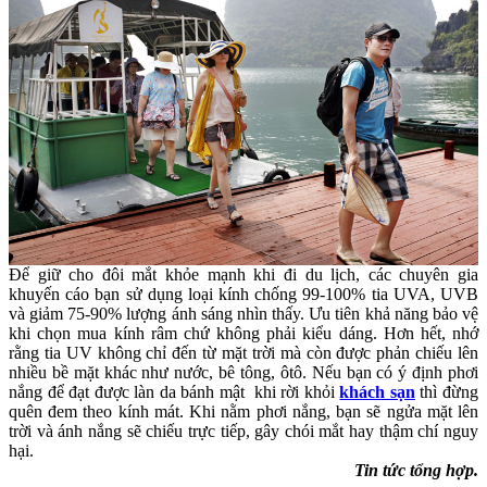
Để giữ cho đôi mắt khỏe mạnh khi đi du lịch, các chuyên gia
khuyến cáo bạn sử dụng loại kính chống 99-100% tia UVA, UVB
và giảm 75-90% lượng ánh sáng nhìn thấy. Ưu tiên khả năng bảo vệ
khi chọn mua kính râm chứ không phải kiểu dáng. Hơn hết, nhớ
rằng tia UV không chỉ đến từ mặt trời mà còn được phản chiếu lên
nhiều bề mặt khác như nước, bê tông, ôtô. Nếu bạn có ý định phơi
nắng để đạt được làn da bánh mật khi rời khỏi
khách sạn
thì đừng
quên đem theo kính mát. Khi nằm phơi nắng, bạn sẽ ngửa mặt lên
trời và ánh nắng sẽ chiếu trực tiếp, gây chói mắt hay thậm chí nguy
hại.
Tin tức tổng hợp.