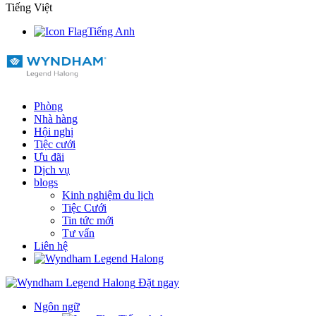
Tiếng Việt
Tiếng Anh
Phòng
Nhà hàng
Hội nghị
Tiệc cưới
Ưu đãi
Dịch vụ
blogs
Kinh nghiệm du lịch
Tiệc Cưới
Tin tức mới
Tư vấn
Liên hệ
Đặt ngay
Ngôn ngữ