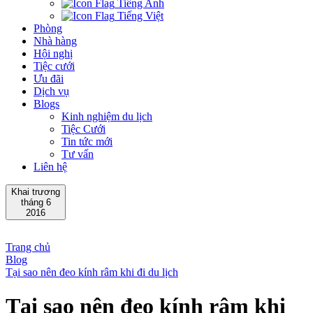
Tiếng Anh
Tiếng Việt
Phòng
Nhà hàng
Hội nghị
Tiệc cưới
Ưu đãi
Dịch vụ
Blogs
Kinh nghiệm du lịch
Tiệc Cưới
Tin tức mới
Tư vấn
Liên hệ
Khai trương
tháng 6
2016
Trang chủ
Blog
Tại sao nên đeo kính râm khi đi du lịch
Tại sao nên đeo kính râm khi