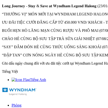
𝐋𝐨𝐧𝐠 𝐉𝐨𝐮𝐫𝐧𝐞𝐲 - 𝐒𝐭𝐚𝐲 & 𝐒𝐚𝐯𝐞 𝐚𝐭 𝐖𝐲𝐧𝐝𝐡𝐚𝐦 𝐋𝐞𝐠𝐞𝐧𝐝 𝐇𝐚𝐥𝐨𝐧𝐠
(23/01
“THƯỞNG VỊ” MÓN MỚI TẠI WYNDHAM LEGEND HALON
ƯU ĐÃI TIỆC CƯỚI ĐẲNG CẤP TỪ 450.000 VND/ KHÁCH 
BUỔI HẸN HÒ LÃNG MẠN CÙNG RƯỢU VÀ PHÔ MAI
(07/0
CHÀO HÈ CÙNG BỘ SƯU TẬP TRÀ SỮA GIẢI NHIỆT
(07/08/
“SAY” ĐẮM ĐÓN HÈ CÙNG THỨC UỐNG SẢNG KHOÁI
(07
“ĐẬP TAN” CƠN NÓNG NGÀY HÈ CÙNG BỘ SƯU TẬP KE
Ghi dấu ngày chung đôi với ưu đãi tiệc cưới tại Wyndham Legend H
Tiếng Việt
Tiếng Anh
Phòng