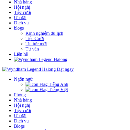
Nhà hàng
Hội nghị
Tiệc cưới
Ưu đãi
Dịch vụ
blogs
Kinh nghiệm du lịch
Tiệc Cưới
Tin tức mới
Tư vấn
Liên hệ
Đặt ngay
Ngôn ngữ
Tiếng Anh
Tiếng Việt
Phòng
Nhà hàng
Hội nghị
Tiệc cưới
Ưu đãi
Dịch vụ
Blogs