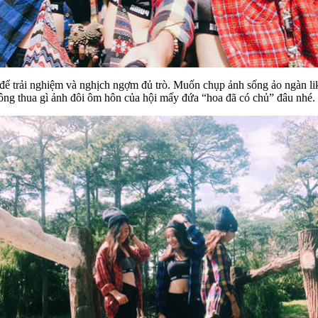
i để trải nghiệm và nghịch ngợm đủ trò. Muốn chụp ảnh sống ảo ngàn li
ông thua gì ảnh đôi ôm hôn của hội mấy đứa “hoa đã có chủ” đâu nhé.