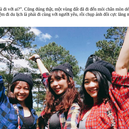
à đi với ai?”. Cũng đúng thật, một vùng đất đã đi đến mỏi chân mòn d
m đi du lịch là phải đi cùng với người yêu, rồi chụp ảnh đôi cực lãn