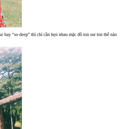
ke hay “so deep” thì chỉ cần hẹn nhau mặc đồ ton sur ton thế nào