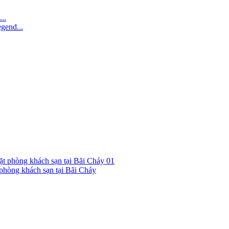
..
gend...
01
hòng khách sạn tại Bãi Cháy