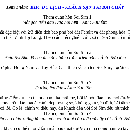
Xem Thêm:
KHU DU LỊCH - KHÁCH SẠN TẠI BÃI CHÁY
Một góc trên đảo Đảo Soi Sim - Ảnh: Sưu tầm
t đặc biệt với 2/3 diện tích bao phủ bởi đất Feralit và đất phong hóa.
ệ sinh thái Vịnh Hạ Long. Theo các nhà nghiên cứu, sở dĩ Soi Sim có nh
Đảo Soi Sim đã có cách đây hàng trăm triệu năm - Ảnh: Sưu tầm
 ở phía Đông Nam và Tây Bắc. Giải thích về cái tên Soi Sim, người dân
Đường lên đảo - Ảnh: Sưu tầm
những điểm du lịch tham quan khá mới mẻ, bởi lẽ hòn đảo này mới được
 mọc trên đảo, ngoài cảnh đẹp hoang sơ, không gian yên tĩnh, bãi tắm ở
bơi lội. Có lẽ, chính vì điều này, du khách đến với Soi Sim đều rất thích
ên cao nhìn xuống là một màu xanh mát của biển và cây cối - Ảnh: S
du khách có thể phóng tầm mắt bao quát được cả phía đông nam và tây 