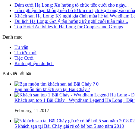
Đám cưới Hạ Long: Xu hướng tổ chức tiệc cưới cho ngày...
Trải nghiệm bạn không nên bỏ lỡ khi du lịch Hạ Long vào mùa.
Khách sạn Hạ Long: Kỳ nghỉ gia đình mùa hè tại Wyndham Le
Du lịch Hạ Long: Gợi ý tận hưởng kỳ nghỉ cuối tuần mùa...
Top Hotel Activities in Ha Long for Couples and Groups
Danh mục
Tư vấn
Tin tức mới
Tiệc Cưới
Kinh nghiệm du lịch
Bài viết nổi bật
0
Bạn muốn tìm khách sạn tại Bãi Cháy ?
Khách sạn top 1 Bãi Cháy - Wyndham Legend Hạ Long - Đặt p
February, 11 2017
02
5 khách sạn tại Bãi Cháy giá rẻ có bể bơi 5 sao năm 2018