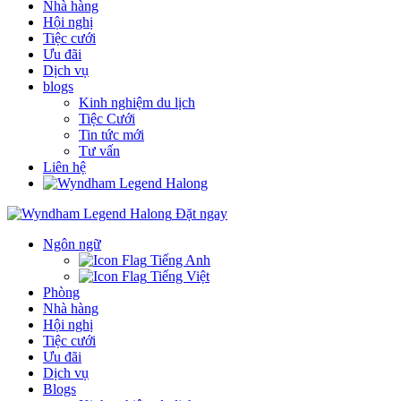
Nhà hàng
Hội nghị
Tiệc cưới
Ưu đãi
Dịch vụ
blogs
Kinh nghiệm du lịch
Tiệc Cưới
Tin tức mới
Tư vấn
Liên hệ
Đặt ngay
Ngôn ngữ
Tiếng Anh
Tiếng Việt
Phòng
Nhà hàng
Hội nghị
Tiệc cưới
Ưu đãi
Dịch vụ
Blogs