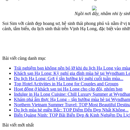
Ngồi nơi đây, nhâm nhi ly sin
Soi Sim với cảnh đẹp hoang sơ, hệ sinh thái phong phú và nằm ở vị t
cảnh, tắm biển, du lịch sinh thái trên Vịnh Hạ Long, đặc biệt vào nh
Bài viết cùng danh mục
Trải nghiệm bạn không nên bỏ lỡ khi du lịch Hạ Long vào mùa.
Khách sạn Hạ Long: Kỳ nghỉ gia đình mùa hè tại Wyndham Le
Du lịch Hạ Long: Gợi ý tận hưởng kỳ nghỉ cuối tuần mùa...
Top Hotel Activities in Ha Long for Couples and Groups
Hoạt động ở khách sạn tại Hạ Long cho cặp đôi, nhóm bạn
Indulge in Ha Long Cuisine: Chill Luxury Summer at Wyndh
Khám phá ẩm thực Hạ Long – tận hưởng mùa hè tại Wyndham
Northern Vietnam Summer Travel: TOP Most Beautiful Destina
Du lịch mùa hè miền Bắc: TOP Điểm Đến Đẹp Nhất Không...
Biển Quảng Ninh: TOP Bãi Biển Đẹp & Kinh Nghiệm Du Lịc
Bài viết mới nhất