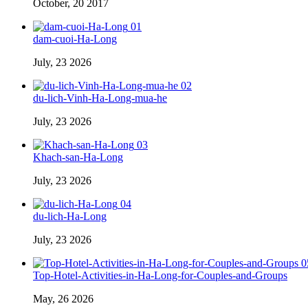
October, 20 2017
01
dam-cuoi-Ha-Long
July, 23 2026
02
du-lich-Vinh-Ha-Long-mua-he
July, 23 2026
03
Khach-san-Ha-Long
July, 23 2026
04
du-lich-Ha-Long
July, 23 2026
0
Top-Hotel-Activities-in-Ha-Long-for-Couples-and-Groups
May, 26 2026