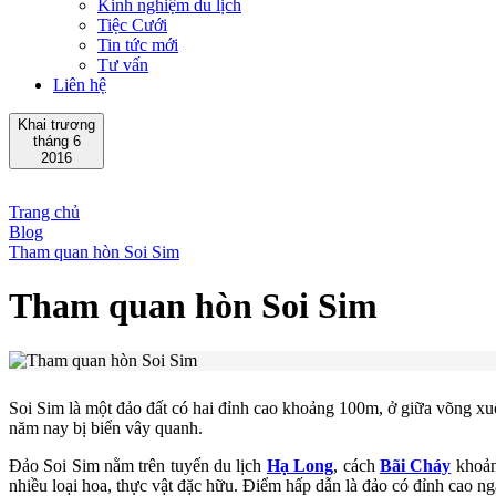
Kinh nghiệm du lịch
Tiệc Cưới
Tin tức mới
Tư vấn
Liên hệ
Khai trương
tháng 6
2016
Trang chủ
Blog
Tham quan hòn Soi Sim
Tham quan hòn Soi Sim
Soi Sim là một đảo đất có hai đỉnh cao khoảng 100m, ở giữa võng xuốn
năm nay bị biển vây quanh.
Đảo Soi Sim nằm trên tuyến du lịch
Hạ Long
, cách
Bãi Cháy
khoảng
nhiều loại hoa, thực vật đặc hữu. Điểm hấp dẫn là đảo có đỉnh ca