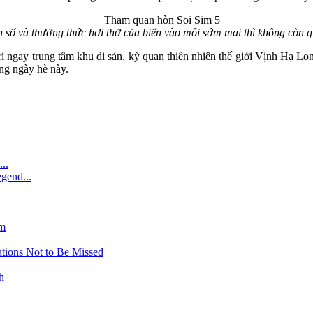
h số và thưởng thức hơi thở của biển vào mỗi sớm mai thì không còn g
rí ngay trung tâm khu di sản, kỳ quan thiên nhiên thế giới Vịnh Hạ L
ững ngày hè này.
..
gend...
am
tions Not to Be Missed
h