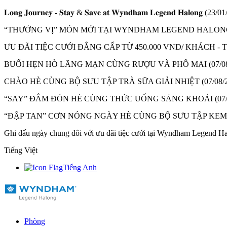
𝐋𝐨𝐧𝐠 𝐉𝐨𝐮𝐫𝐧𝐞𝐲 - 𝐒𝐭𝐚𝐲 & 𝐒𝐚𝐯𝐞 𝐚𝐭 𝐖𝐲𝐧𝐝𝐡𝐚𝐦 𝐋𝐞𝐠𝐞𝐧𝐝 𝐇𝐚𝐥𝐨𝐧𝐠
(23/01
“THƯỞNG VỊ” MÓN MỚI TẠI WYNDHAM LEGEND HALON
ƯU ĐÃI TIỆC CƯỚI ĐẲNG CẤP TỪ 450.000 VND/ KHÁCH 
BUỔI HẸN HÒ LÃNG MẠN CÙNG RƯỢU VÀ PHÔ MAI
(07/0
CHÀO HÈ CÙNG BỘ SƯU TẬP TRÀ SỮA GIẢI NHIỆT
(07/08/
“SAY” ĐẮM ĐÓN HÈ CÙNG THỨC UỐNG SẢNG KHOÁI
(07
“ĐẬP TAN” CƠN NÓNG NGÀY HÈ CÙNG BỘ SƯU TẬP KE
Ghi dấu ngày chung đôi với ưu đãi tiệc cưới tại Wyndham Legend H
Tiếng Việt
Tiếng Anh
Phòng