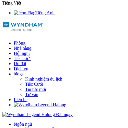
Tiếng Việt
Tiếng Anh
Phòng
Nhà hàng
Hội nghị
Tiệc cưới
Ưu đãi
Dịch vụ
blogs
Kinh nghiệm du lịch
Tiệc Cưới
Tin tức mới
Tư vấn
Liên hệ
Đặt ngay
Ngôn ngữ