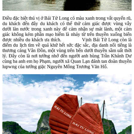
Điều đặc biệt thú vị ở Bái Tử Long có màu xanh trong vắt quyến rũ,
du khách đến đây du khách có thể thử cảm giác được vùng vẫy
dưới làn nước trong xanh này để cảm nhận sự mát lành, một cảm
giác không kém phần mạo hiểm là nhảy từ trên thuyền xuống biển
được nhiều du khách ưa thích.
Vịnh Bái Tử Long còn là
điểm du lịch tìm về quá khứ hết sức đặc sắc, địa danh nổi tiếng là
thương cảng Vân Đồn, một vùng trên bến dưới thuyền sầm uất thời
lý. Đây còn là nơi tưởng nhớ đến người anh hùng Trần Khánh Dư
cùng ba anh em họ Phạm, người xã Quan Lạn đánh tan đoàn thuyền
lupwng của tướng giặc Nguyên Mông Trương Văn Hổ.