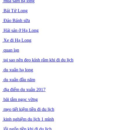
mua sắm hạ long
Bái Tử Long
Đảo Bánh sữa
Hải sản ở Hạ Long
Xe đi Hạ Long
quan lạn
tại sao nên đeo kính râm khi đi du lịch
du xuân hạ long
du xuân đầu năm
địa điểm du xuân 2017
bãi tắm ngọc vừng
mẹo tiết kiệm tiền đi du lịch
kinh nghiệm du lịch 1 mình
lỗi ngốn tiền khi đi du lịch