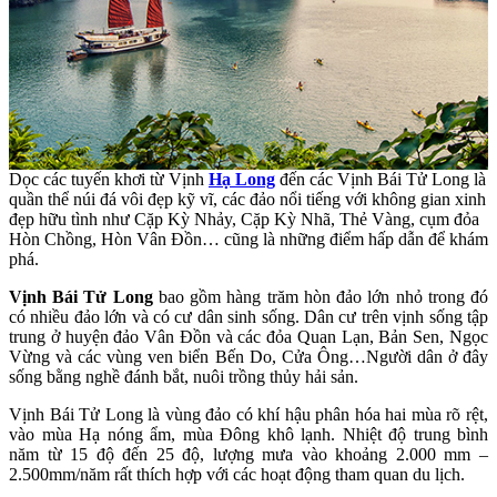
Dọc các tuyến khơi từ Vịnh
Hạ Long
đến các Vịnh Bái Tử Long là
quần thể núi đá vôi đẹp kỹ vĩ, các đảo nổi tiếng với không gian xinh
đẹp hữu tình như Cặp Kỳ Nhảy, Cặp Kỳ Nhã, Thẻ Vàng, cụm đỏa
Hòn Chồng, Hòn Vân Đồn… cũng là những điểm hấp dẫn để khám
phá.
Vịnh Bái Tử Long
bao gồm hàng trăm hòn đảo lớn nhỏ trong đó
có nhiều đảo lớn và có cư dân sinh sống. Dân cư trên vịnh sống tập
trung ở huyện đảo Vân Đồn và các đỏa Quan Lạn, Bản Sen, Ngọc
Vừng và các vùng ven biển Bến Do, Cửa Ông…Người dân ở đây
sống bằng nghề đánh bắt, nuôi trồng thủy hải sản.
Vịnh Bái Tử Long là vùng đảo có khí hậu phân hóa hai mùa rõ rệt,
vào mùa Hạ nóng ẩm, mùa Đông khô lạnh. Nhiệt độ trung bình
năm từ 15 độ đến 25 độ, lượng mưa vào khoảng 2.000 mm –
2.500mm/năm rất thích hợp với các hoạt động tham quan du lịch.