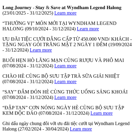
𝐋𝐨𝐧𝐠 𝐉𝐨𝐮𝐫𝐧𝐞𝐲 - 𝐒𝐭𝐚𝐲 & 𝐒𝐚𝐯𝐞 𝐚𝐭 𝐖𝐲𝐧𝐝𝐡𝐚𝐦 𝐋𝐞𝐠𝐞𝐧𝐝 𝐇𝐚𝐥𝐨𝐧𝐠
(23/01/2025 - 31/12/2025)
Learn more
“THƯỞNG VỊ” MÓN MỚI TẠI WYNDHAM LEGEND
HALONG
(09/10/2024 - 31/12/2024)
Learn more
ƯU ĐÃI TIỆC CƯỚI ĐẲNG CẤP TỪ 450.000 VND/ KHÁCH -
TẶNG NGAY GÓI TRĂNG MẬT 2 NGÀY 1 ĐÊM
(19/09/2024
- 31/12/2024)
Learn more
BUỔI HẸN HÒ LÃNG MẠN CÙNG RƯỢU VÀ PHÔ MAI
(07/08/2024 - 31/12/2024)
Learn more
CHÀO HÈ CÙNG BỘ SƯU TẬP TRÀ SỮA GIẢI NHIỆT
(07/08/2024 - 31/12/2024)
Learn more
“SAY” ĐẮM ĐÓN HÈ CÙNG THỨC UỐNG SẢNG KHOÁI
(07/08/2024 - 31/12/2024)
Learn more
“ĐẬP TAN” CƠN NÓNG NGÀY HÈ CÙNG BỘ SƯU TẬP
KEM ĐỘC ĐÁO
(07/08/2024 - 31/12/2024)
Learn more
Ghi dấu ngày chung đôi với ưu đãi tiệc cưới tại Wyndham Legend
Halong
(27/02/2024 - 30/04/2024)
Learn more