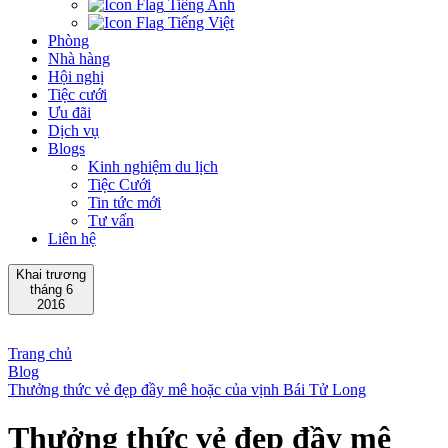
Tiếng Anh
Tiếng Việt
Phòng
Nhà hàng
Hội nghị
Tiệc cưới
Ưu đãi
Dịch vụ
Blogs
Kinh nghiệm du lịch
Tiệc Cưới
Tin tức mới
Tư vấn
Liên hệ
Khai trương
tháng 6
2016
Trang chủ
Blog
Thưởng thức vẻ đẹp đầy mê hoặc của vịnh Bái Tử Long
Thưởng thức vẻ đẹp đầy mê