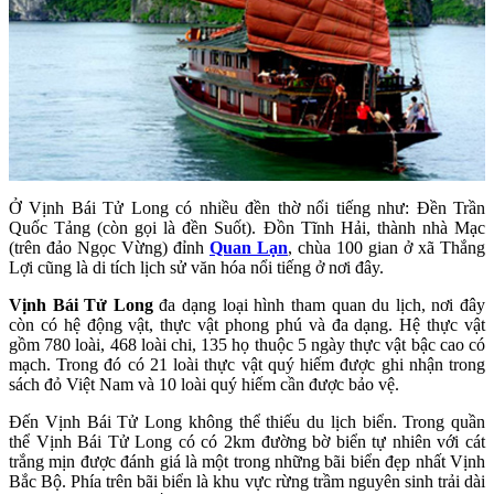
Ở Vịnh Bái Tử Long có nhiều đền thờ nổi tiếng như: Đền Trần
Quốc Tảng (còn gọi là đền Suốt). Đồn Tĩnh Hải, thành nhà Mạc
(trên đảo Ngọc Vừng) đỉnh
Quan Lạn
, chùa 100 gian ở xã Thắng
Lợi cũng là di tích lịch sử văn hóa nổi tiếng ở nơi đây.
Vịnh Bái Tử Long
đa dạng loại hình tham quan du lịch, nơi đây
còn có hệ động vật, thực vật phong phú và đa dạng. Hệ thực vật
gồm 780 loài, 468 loài chi, 135 họ thuộc 5 ngày thực vật bậc cao có
mạch. Trong đó có 21 loài thực vật quý hiếm được ghi nhận trong
sách đỏ Việt Nam và 10 loài quý hiếm cần được bảo vệ.
Đến Vịnh Bái Tử Long không thể thiếu du lịch biển. Trong quần
thể Vịnh Bái Tử Long có có 2km đường bờ biển tự nhiên với cát
trắng mịn được đánh giá là một trong những bãi biển đẹp nhất Vịnh
Bắc Bộ. Phía trên bãi biển là khu vực rừng trầm nguyên sinh trải dài