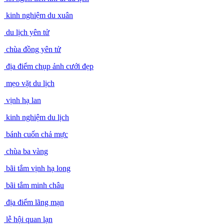
kinh nghiệm du xuân
du lịch yên tử
chùa đồng yên tử
địa điểm chụp ảnh cưới đẹp
mẹo vặt du lịch
vịnh hạ lan
kinh nghiệm du lịch
bánh cuốn chả mực
chùa ba vàng
bãi tắm vịnh hạ long
bãi tắm minh châu
địa điểm lãng mạn
lễ hội quan lạn