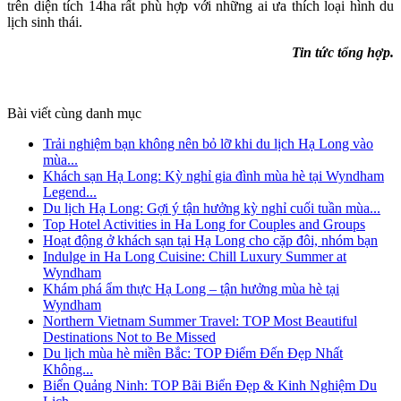
trên diện tích 14ha rất phù hợp với những ai ưa thích loại hình du
lịch sinh thái.
Tin tức tổng hợp.
Bài viết cùng danh mục
Trải nghiệm bạn không nên bỏ lỡ khi du lịch Hạ Long vào
mùa...
Khách sạn Hạ Long: Kỳ nghỉ gia đình mùa hè tại Wyndham
Legend...
Du lịch Hạ Long: Gợi ý tận hưởng kỳ nghỉ cuối tuần mùa...
Top Hotel Activities in Ha Long for Couples and Groups
Hoạt động ở khách sạn tại Hạ Long cho cặp đôi, nhóm bạn
Indulge in Ha Long Cuisine: Chill Luxury Summer at
Wyndham
Khám phá ẩm thực Hạ Long – tận hưởng mùa hè tại
Wyndham
Northern Vietnam Summer Travel: TOP Most Beautiful
Destinations Not to Be Missed
Du lịch mùa hè miền Bắc: TOP Điểm Đến Đẹp Nhất
Không...
Biển Quảng Ninh: TOP Bãi Biển Đẹp & Kinh Nghiệm Du