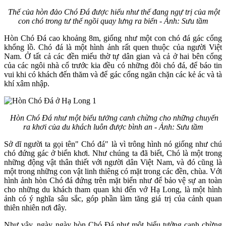
Thế của hòn đảo Chó Đá được hiểu như thế đang ngự trị của một
con chó trong tư thế ngồi quay lưng ra biển - Ảnh: Sưu tầm
Hòn Chó Đá cao khoảng 8m, giống như một con chó đá gác cổng
khổng lồ. Chó đá là một hình ảnh rất quen thuộc của người Việt
Nam. Ở tất cả các đền miếu thờ tự dân gian và cả ở hai bên cổng
của các ngôi nhà cổ trước kia đều có những đôi chó đá, để báo tin
vui khi có khách đến thăm và để gác cổng ngăn chặn các kẻ ác và tà
khí xâm nhập.
Hòn Chó Đá như một biểu tưởng canh chừng cho những chuyến
ra khơi của du khách luôn được bình an - Ảnh: Sưu tầm
Sở dĩ người ta gọi tên" Chó đá" là vì trông hình nó giống như chú
chó đứng gác ở biển khơi. Như chúng ta đã biết, Chó là một trong
những động vật thân thiết với người dân Việt Nam, và đó cũng là
một trong những con vật linh thiêng có mặt trong các đền, chùa. Với
hình ảnh hòn Chó đá đứng trên mặt biển như để bảo vệ sự an toàn
cho những du khách tham quan khi đến vớ Hạ Long, là một hình
ảnh có ý nghĩa sâu sắc, góp phần làm tăng giá trị của cảnh quan
thiên nhiên nơi đây.
Như vậy, ngày ngày hòn Chó Đá như một biểu tưởng canh chừng