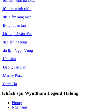
bãi tắm vịnh hạ long
bãi tắm minh châu
địa điểm lãng mạn
lễ hội quan lạn
khám phá vân đồn
đặc sản hạ long
du lịch Ngọc Vùng
Hải sâm
Đảo Quan Lạn
Marine Plaza
Canh Hà
Khách sạn Wyndham Legend Halong
Phòng
Nhà hàng