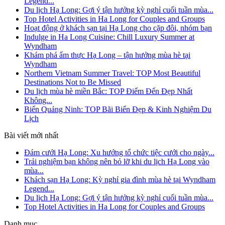
Legend...
Du lịch Hạ Long: Gợi ý tận hưởng kỳ nghỉ cuối tuần mùa...
Top Hotel Activities in Ha Long for Couples and Groups
Hoạt động ở khách sạn tại Hạ Long cho cặp đôi, nhóm bạn
Indulge in Ha Long Cuisine: Chill Luxury Summer at
Wyndham
Khám phá ẩm thực Hạ Long – tận hưởng mùa hè tại
Wyndham
Northern Vietnam Summer Travel: TOP Most Beautiful
Destinations Not to Be Missed
Du lịch mùa hè miền Bắc: TOP Điểm Đến Đẹp Nhất
Không...
Biển Quảng Ninh: TOP Bãi Biển Đẹp & Kinh Nghiệm Du
Lịch
Bài viết mới nhất
Đám cưới Hạ Long: Xu hướng tổ chức tiệc cưới cho ngày...
Trải nghiệm bạn không nên bỏ lỡ khi du lịch Hạ Long vào
mùa...
Khách sạn Hạ Long: Kỳ nghỉ gia đình mùa hè tại Wyndham
Legend...
Du lịch Hạ Long: Gợi ý tận hưởng kỳ nghỉ cuối tuần mùa...
Top Hotel Activities in Ha Long for Couples and Groups
Danh mục