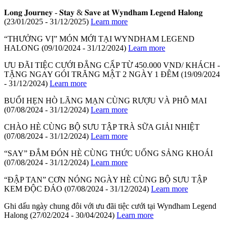
𝐋𝐨𝐧𝐠 𝐉𝐨𝐮𝐫𝐧𝐞𝐲 - 𝐒𝐭𝐚𝐲 & 𝐒𝐚𝐯𝐞 𝐚𝐭 𝐖𝐲𝐧𝐝𝐡𝐚𝐦 𝐋𝐞𝐠𝐞𝐧𝐝 𝐇𝐚𝐥𝐨𝐧𝐠
(23/01/2025 - 31/12/2025)
Learn more
“THƯỞNG VỊ” MÓN MỚI TẠI WYNDHAM LEGEND
HALONG
(09/10/2024 - 31/12/2024)
Learn more
ƯU ĐÃI TIỆC CƯỚI ĐẲNG CẤP TỪ 450.000 VND/ KHÁCH -
TẶNG NGAY GÓI TRĂNG MẬT 2 NGÀY 1 ĐÊM
(19/09/2024
- 31/12/2024)
Learn more
BUỔI HẸN HÒ LÃNG MẠN CÙNG RƯỢU VÀ PHÔ MAI
(07/08/2024 - 31/12/2024)
Learn more
CHÀO HÈ CÙNG BỘ SƯU TẬP TRÀ SỮA GIẢI NHIỆT
(07/08/2024 - 31/12/2024)
Learn more
“SAY” ĐẮM ĐÓN HÈ CÙNG THỨC UỐNG SẢNG KHOÁI
(07/08/2024 - 31/12/2024)
Learn more
“ĐẬP TAN” CƠN NÓNG NGÀY HÈ CÙNG BỘ SƯU TẬP
KEM ĐỘC ĐÁO
(07/08/2024 - 31/12/2024)
Learn more
Ghi dấu ngày chung đôi với ưu đãi tiệc cưới tại Wyndham Legend
Halong
(27/02/2024 - 30/04/2024)
Learn more