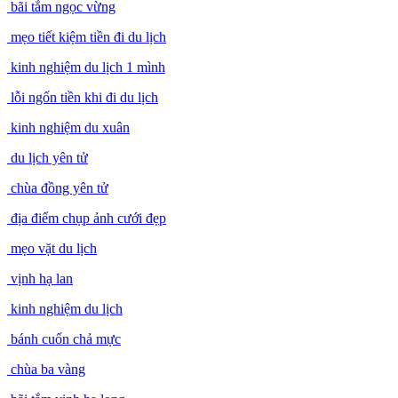
bãi tắm ngọc vừng
mẹo tiết kiệm tiền đi du lịch
kinh nghiệm du lịch 1 mình
lỗi ngốn tiền khi đi du lịch
kinh nghiệm du xuân
du lịch yên tử
chùa đồng yên tử
địa điểm chụp ảnh cưới đẹp
mẹo vặt du lịch
vịnh hạ lan
kinh nghiệm du lịch
bánh cuốn chả mực
chùa ba vàng