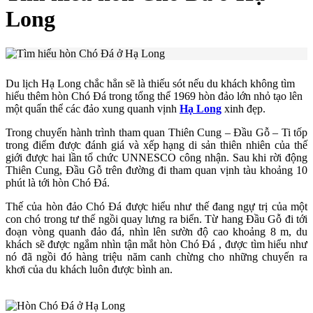
Long
Du lịch Hạ Long chắc hẳn sẽ là thiếu sót nếu du khách không tìm
hiểu thêm hòn Chó Đá trong tổng thể 1969 hòn đảo lớn nhỏ tạo lên
một quẩn thể các đảo xung quanh vịnh
Hạ Long
xinh đẹp.
Trong chuyến hành trình tham quan Thiên Cung – Đầu Gỗ – Ti tốp
trong điểm được đánh giá và xếp hạng di sản thiên nhiên của thế
giới được hai lần tổ chức UNNESCO công nhận. Sau khi rời động
Thiên Cung, Đầu Gỗ trên đường đi tham quan vịnh tàu khoảng 10
phút là tới hòn Chó Đá.
Thế của hòn đảo Chó Đá được hiểu như thế đang ngự trị của một
con chó trong tư thế ngồi quay lưng ra biển. Từ hang Đầu Gỗ đi tới
đoạn vòng quanh đảo đá, nhìn lên sườn độ cao khoảng 8 m, du
khách sẽ được ngắm nhìn tận mắt hòn Chó Đá , được tìm hiểu như
nó đã ngồi đó hàng triệu năm canh chừng cho những chuyến ra
khơi của du khách luôn được bình an.