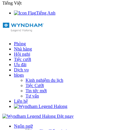
Tiếng Việt
Tiếng Anh
Phòng
Nhà hàng
Hội nghị
Tiệc cưới
Ưu đãi
Dịch vụ
blogs
Kinh nghiệm du lịch
Tiệc Cưới
Tin tức mới
Tư vấn
Liên hệ
Đặt ngay
Ngôn ngữ