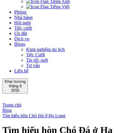
Tiếng Anh
Tiếng Việt
Phòng
Nhà hàng
Hội nghị
Tiệc cưới
Ưu đãi
Dịch vụ
Blogs
Kinh nghiệm du lịch
Tiệc Cưới
Tin tức mới
Tư vấn
Liên hệ
Khai trương
tháng 6
2016
Trang chủ
Blog
Tìm hiểu hòn Chó Đá ở Hạ Long
Tìm hiểu hòn Chó Đá ở Hạ