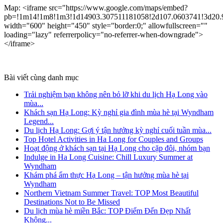
Map: <iframe src="https://www.google.com/maps/embed?
pb=!1m14!1m8!1m3!1d14903.307511181058!2d107.0603741!3d20
width="600" height="450" style="border:0;" allowfullscreen=""
loading="lazy"
referrerpolicy
="no-referrer-when-downgrade">
</iframe>
Bài viết cùng danh mục
Trải nghiệm bạn không nên bỏ lỡ khi du lịch Hạ Long vào
mùa...
Khách sạn Hạ Long: Kỳ nghỉ gia đình mùa hè tại Wyndham
Legend...
Du lịch Hạ Long: Gợi ý tận hưởng kỳ nghỉ cuối tuần mùa...
Top Hotel Activities in Ha Long for Couples and Groups
Hoạt động ở khách sạn tại Hạ Long cho cặp đôi, nhóm bạn
Indulge in Ha Long Cuisine: Chill Luxury Summer at
Wyndham
Khám phá ẩm thực Hạ Long – tận hưởng mùa hè tại
Wyndham
Northern Vietnam Summer Travel: TOP Most Beautiful
Destinations Not to Be Missed
Du lịch mùa hè miền Bắc: TOP Điểm Đến Đẹp Nhất
Không...