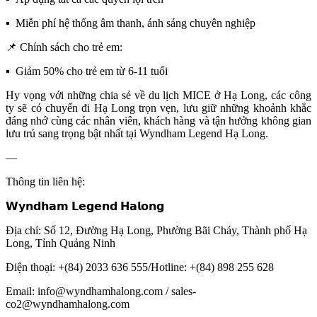
▪ Miễn phí hệ thống âm thanh, ánh sáng chuyên nghiệp
📌 Chính sách cho trẻ em:
▪ Giảm 50% cho trẻ em từ 6-11 tuổi
Hy vọng với những chia sẻ về du lịch MICE ở Hạ Long, các công
ty sẽ có chuyến đi Hạ Long trọn vẹn, lưu giữ những khoảnh khắc
đáng nhớ cùng các nhân viên, khách hàng và tận hưởng không gian
lưu trú sang trọng bật nhất tại
Wyndham Legend Hạ Long
.
—
Thông tin liên hệ:
𝗪𝘆𝗻𝗱𝗵𝗮𝗺 𝗟𝗲𝗴𝗲𝗻𝗱 𝗛𝗮𝗹𝗼𝗻𝗴
Địa chỉ: Số 12, Đường Hạ Long, Phường Bãi Cháy, Thành phố Hạ
Long, Tỉnh Quảng Ninh
Điện thoại: +(84) 2033 636 555/Hotline: +(84) 898 255 628
Email: info@wyndhamhalong.com / sales-
co2@wyndhamhalong.com