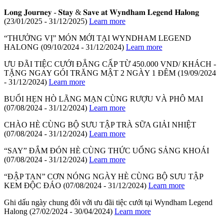
𝐋𝐨𝐧𝐠 𝐉𝐨𝐮𝐫𝐧𝐞𝐲 - 𝐒𝐭𝐚𝐲 & 𝐒𝐚𝐯𝐞 𝐚𝐭 𝐖𝐲𝐧𝐝𝐡𝐚𝐦 𝐋𝐞𝐠𝐞𝐧𝐝 𝐇𝐚𝐥𝐨𝐧𝐠
(23/01/2025 - 31/12/2025)
Learn more
“THƯỞNG VỊ” MÓN MỚI TẠI WYNDHAM LEGEND
HALONG
(09/10/2024 - 31/12/2024)
Learn more
ƯU ĐÃI TIỆC CƯỚI ĐẲNG CẤP TỪ 450.000 VND/ KHÁCH -
TẶNG NGAY GÓI TRĂNG MẬT 2 NGÀY 1 ĐÊM
(19/09/2024
- 31/12/2024)
Learn more
BUỔI HẸN HÒ LÃNG MẠN CÙNG RƯỢU VÀ PHÔ MAI
(07/08/2024 - 31/12/2024)
Learn more
CHÀO HÈ CÙNG BỘ SƯU TẬP TRÀ SỮA GIẢI NHIỆT
(07/08/2024 - 31/12/2024)
Learn more
“SAY” ĐẮM ĐÓN HÈ CÙNG THỨC UỐNG SẢNG KHOÁI
(07/08/2024 - 31/12/2024)
Learn more
“ĐẬP TAN” CƠN NÓNG NGÀY HÈ CÙNG BỘ SƯU TẬP
KEM ĐỘC ĐÁO
(07/08/2024 - 31/12/2024)
Learn more
Ghi dấu ngày chung đôi với ưu đãi tiệc cưới tại Wyndham Legend
Halong
(27/02/2024 - 30/04/2024)
Learn more