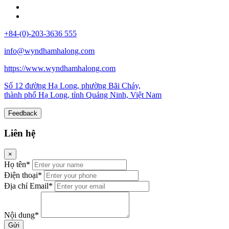
+84-(0)-203-3636 555
info@wyndhamhalong.com
https://www.wyndhamhalong.com
Số 12 đường Hạ Long, phường Bãi Cháy,
thành phố Hạ Long, tỉnh Quảng Ninh, Việt Nam
Feedback
Liên hệ
×
Họ tên*
Điện thoại*
Địa chỉ Email*
Nội dung*
Gửi