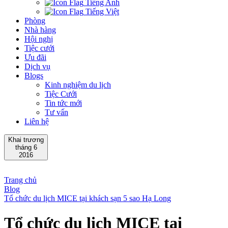
Tiếng Anh
Tiếng Việt
Phòng
Nhà hàng
Hội nghị
Tiệc cưới
Ưu đãi
Dịch vụ
Blogs
Kinh nghiệm du lịch
Tiệc Cưới
Tin tức mới
Tư vấn
Liên hệ
Khai trương
tháng 6
2016
Trang chủ
Blog
Tổ chức du lịch MICE tại khách sạn 5 sao Hạ Long
Tổ chức du lịch MICE tại