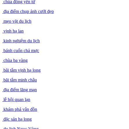
chùa đồng yên tử
địa điểm chụp ảnh cưới đẹp
mẹo vặt du lịch
vịnh hạ lan
kinh nghiệm du lịch
bánh cuốn chả mực
chùa ba vàng
bãi tắm vịnh hạ long
bãi tắm minh châu
địa điểm lãng mạn
lễ hội quan lạn
khám phá vân đồn
đặc sản hạ long
du lịch Ngọc Vùng