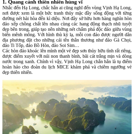
1.
Quang cảnh thiên nhiên hùng vĩ
Nhắc đến Hạ Long, chắc hẳn ai cũng nghĩ đến vùng Vịnh Hạ Long,
nơi được xem là một bức tranh thủy mặc đầy sống động với từng
đường nét hài hòa đến kì diệu
. Nơi đây sở
hữu hơn hàng nghìn hòn
đảo xếp chồng chất lên nhau cùng các hang động thạch nhũ tuyệt
đẹp bên trong, giúp tạo nên những nét chấm phá độc đáo giữa vùng
biển mênh mông. Với hình thù kỳ lạ, mỗi
con
đảo được người dân
địa phương đặt cho những cái tên thân thương như đảo Gà Chọi,
đảo Ti Tốp, đảo Bồ Hòn, đảo Soi Sim…
Các hòn đảo khoác lên mình một vẻ đẹp sơn thủy hữu tình rất riêng,
được điểm xuyết với núi non thanh bình, bãi cát trắng mịn và dòng
nước trong xanh. Chính vì vậy,
Vịnh Hạ Long chắn hẳn là tụ điểm
hoàn hảo cho đoàn
du lịch MICE
khám phá và chiêm ngưỡng vẻ
đẹp thiên nhiên.