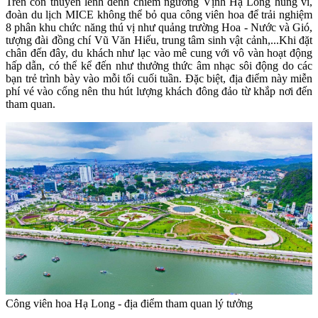
Trên con thuyền lênh đênh chiêm ngưỡng Vịnh Hạ Long hùng vĩ,
đoàn
du lịch MICE
không thể bỏ qua công viên hoa để trải nghiệm
8 phân khu chức năng thú vị như quảng trường Hoa - Nước và Gió,
tượng đài đồng chí Vũ Văn Hiếu, trung tâm sinh vật cảnh,...Khi đặt
chân đến đây, du khách như lạc vào mê cung với vô vàn hoạt động
hấp dẫn, có thể kể đến như thưởng thức âm nhạc sôi động do các
bạn trẻ trình bày vào mỗi tối cuối tuần. Đặc biệt, địa điểm này miễn
phí vé vào cổng nên thu hút lượng khách đông đảo từ khắp nơi đến
tham quan.
Công viên hoa Hạ Long - địa điểm tham quan lý tưởng