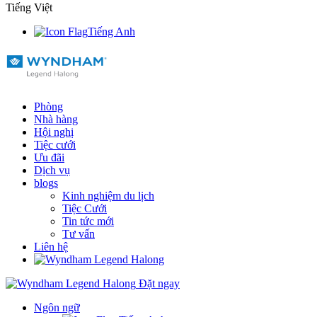
Tiếng Việt
Tiếng Anh
Phòng
Nhà hàng
Hội nghị
Tiệc cưới
Ưu đãi
Dịch vụ
blogs
Kinh nghiệm du lịch
Tiệc Cưới
Tin tức mới
Tư vấn
Liên hệ
Đặt ngay
Ngôn ngữ