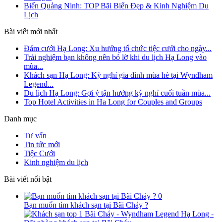
Biển Quảng Ninh: TOP Bãi Biển Đẹp & Kinh Nghiệm Du
Lịch
Bài viết mới nhất
Đám cưới Hạ Long: Xu hướng tổ chức tiệc cưới cho ngày...
Trải nghiệm bạn không nên bỏ lỡ khi du lịch Hạ Long vào
mùa...
Khách sạn Hạ Long: Kỳ nghỉ gia đình mùa hè tại Wyndham
Legend...
Du lịch Hạ Long: Gợi ý tận hưởng kỳ nghỉ cuối tuần mùa...
Top Hotel Activities in Ha Long for Couples and Groups
Danh mục
Tư vấn
Tin tức mới
Tiệc Cưới
Kinh nghiệm du lịch
Bài viết nổi bật
0
Bạn muốn tìm khách sạn tại Bãi Cháy ?