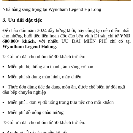
Nhà hàng sang trọng tại
Wyndham Legend Hạ Long
3. Ưu đãi đặt tiệc
Để chào đón năm 202
4 đầy hứng khởi, hãy cùng tạo nên điểm nhấn
cho những buổi tiệc liên hoan độc đáo bên vịnh Di sản chỉ từ 𝐕𝐍𝐃
𝟔𝟎𝟎,𝟎𝟎𝟎/ 𝐤𝐡𝐚́𝐜𝐡, với nhiều ƯU ĐÃI MIỄN PHÍ chỉ có tại
𝐖𝐲𝐧𝐝𝐡𝐚𝐦 𝐋𝐞𝐠𝐞𝐧𝐝 𝐇𝐚𝐥𝐨𝐧𝐠:
✨ Gói ưu đãi cho nhóm từ 30 khách trở lên:
▪ Miễn phí hệ thống âm thanh, ánh sáng cơ bản
▪ Miễn phí sử dụng màn hình, máy chiếu
▪ Thực đơn dùng tiệc đa dạng món ăn, được chế biến từ đội ngũ
đầu bếp chuyên nghiệp
▪ Miễn phí 1 đơn vị đồ uống trong bữa tiệc cho mỗi khách
▪ Miễn phí đồ uống chào mừng
✨Gói ưu đãi cho nhóm từ 50 khách trở lên:
▪ Áp dụng tất cả các quyền lợi trên