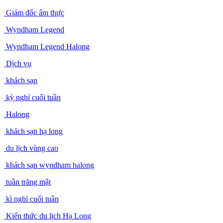
Giám đốc ẩm thực
Wyndham Legend
Wyndham Legend Halong
Dịch vụ
khách sạn
kỳ nghỉ cuối tuần
Halong
khách sạn hạ long
du lịch vùng cao
khách sạn wyndham halong
tuần trăng mật
kì nghỉ cuối tuần
Kiến thức du lịch Hạ Long