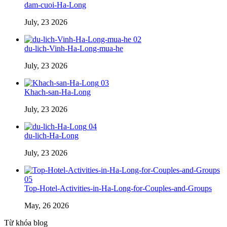
dam-cuoi-Ha-Long
July, 23 2026
02
du-lich-Vinh-Ha-Long-mua-he
July, 23 2026
03
Khach-san-Ha-Long
July, 23 2026
04
du-lich-Ha-Long
July, 23 2026
05
Top-Hotel-Activities-in-Ha-Long-for-Couples-and-Groups
May, 26 2026
Từ khóa blog