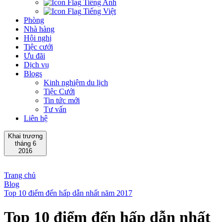
Tiếng Anh
Tiếng Việt
Phòng
Nhà hàng
Hội nghị
Tiệc cưới
Ưu đãi
Dịch vụ
Blogs
Kinh nghiệm du lịch
Tiệc Cưới
Tin tức mới
Tư vấn
Liên hệ
Khai trương
tháng 6
2016
Trang chủ
Blog
Top 10 điểm đến hấp dẫn nhất năm 2017
Top 10 điểm đến hấp dẫn nhất