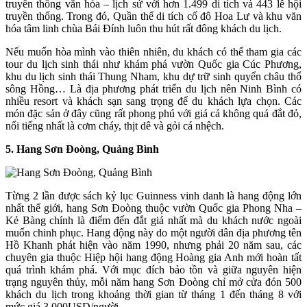
truyền thống văn hóa – lịch sử với hơn 1.499 di tích và 443 lễ hội
truyền thống. Trong đó, Quần thể di tích cố đô Hoa Lư và khu văn
hóa tâm linh chùa Bái Đính luôn thu hút rất đông khách du lịch.
Nếu muốn hòa mình vào thiên nhiên, du khách có thể tham gia các
tour du lịch sinh thái như khám phá vườn Quốc gia Cúc Phương,
khu du lịch sinh thái Thung Nham, khu dự trữ sinh quyển châu thổ
sông Hồng… Là địa phương phát triển du lịch nên Ninh Bình có
nhiều resort và khách sạn sang trọng để du khách lựa chọn. Các
món đặc sản ở đây cũng rất phong phú với giá cả không quá đắt đỏ,
nổi tiếng nhất là cơm cháy, thịt dê và gỏi cá nhệch.
5. Hang Sơn Đoòng, Quảng Bình
Từng 2 lần được sách kỷ lục Guinness vinh danh là hang động lớn
nhất thế giới, hang Sơn Đoòng thuộc vườn Quốc gia Phong Nha –
Kẻ Bàng chính là điểm đến đắt giá nhất mà du khách nước ngoài
muốn chinh phục. Hang động này do một người dân địa phương tên
Hồ Khanh phát hiện vào năm 1990, nhưng phải 20 năm sau, các
chuyên gia thuộc Hiệp hội hang động Hoàng gia Anh mới hoàn tất
quá trình khám phá. Với mục đích bảo tồn và giữa nguyên hiện
trạng nguyên thủy, mỗi năm hang Sơn Đoòng chỉ mở cửa đón 500
khách du lịch trong khoảng thời gian từ tháng 1 đến tháng 8 với
mức giá 3.000USD/người.