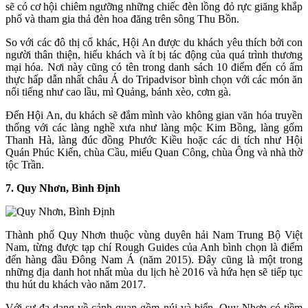
sẽ có cơ hội chiêm ngưỡng những chiếc đèn lồng đỏ rực giăng khắp
phố và tham gia thả đèn hoa đăng trên sông Thu Bồn.
So với các đô thị cổ khác, Hội An được du khách yêu thích bởi con
người thân thiện, hiếu khách và ít bị tác động của quá trình thương
mại hóa. Nơi này cũng có tên trong danh sách 10 điểm đến có ẩm
thực hấp dẫn nhất châu Á do Tripadvisor bình chọn với các món ăn
nổi tiếng như cao lầu, mì Quảng, bánh xèo, cơm gà.
Đến Hội An, du khách sẽ đắm mình vào không gian văn hóa truyền
thống với các làng nghề xưa như làng mộc Kim Bồng, làng gốm
Thanh Hà, làng đúc đồng Phước Kiều hoặc các di tích như Hội
Quán Phúc Kiến, chùa Cầu, miếu Quan Công, chùa Ông và nhà thờ
tộc Trần.
7. Quy Nhơn, Bình Định
Thành phố Quy Nhơn thuộc vùng duyên hải Nam Trung Bộ Việt
Nam, từng được tạp chí Rough Guides của Anh bình chọn là điểm
đến hàng đầu Đông Nam Á (năm 2015). Đây cũng là một trong
những địa danh hot nhất mùa du lịch hè 2016 và hứa hẹn sẽ tiếp tục
thu hút du khách vào năm 2017.
Với sự đa dạng về cảnh quan gồm núi và biển, Quy Nhơn có tiềm