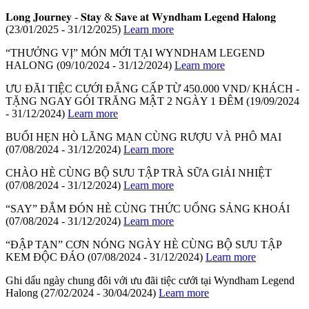
𝐋𝐨𝐧𝐠 𝐉𝐨𝐮𝐫𝐧𝐞𝐲 - 𝐒𝐭𝐚𝐲 & 𝐒𝐚𝐯𝐞 𝐚𝐭 𝐖𝐲𝐧𝐝𝐡𝐚𝐦 𝐋𝐞𝐠𝐞𝐧𝐝 𝐇𝐚𝐥𝐨𝐧𝐠
(23/01/2025 - 31/12/2025)
Learn more
“THƯỞNG VỊ” MÓN MỚI TẠI WYNDHAM LEGEND
HALONG
(09/10/2024 - 31/12/2024)
Learn more
ƯU ĐÃI TIỆC CƯỚI ĐẲNG CẤP TỪ 450.000 VND/ KHÁCH -
TẶNG NGAY GÓI TRĂNG MẬT 2 NGÀY 1 ĐÊM
(19/09/2024
- 31/12/2024)
Learn more
BUỔI HẸN HÒ LÃNG MẠN CÙNG RƯỢU VÀ PHÔ MAI
(07/08/2024 - 31/12/2024)
Learn more
CHÀO HÈ CÙNG BỘ SƯU TẬP TRÀ SỮA GIẢI NHIỆT
(07/08/2024 - 31/12/2024)
Learn more
“SAY” ĐẮM ĐÓN HÈ CÙNG THỨC UỐNG SẢNG KHOÁI
(07/08/2024 - 31/12/2024)
Learn more
“ĐẬP TAN” CƠN NÓNG NGÀY HÈ CÙNG BỘ SƯU TẬP
KEM ĐỘC ĐÁO
(07/08/2024 - 31/12/2024)
Learn more
Ghi dấu ngày chung đôi với ưu đãi tiệc cưới tại Wyndham Legend
Halong
(27/02/2024 - 30/04/2024)
Learn more