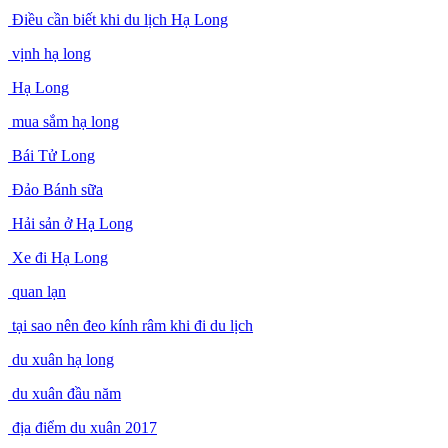
Điều cần biết khi du lịch Hạ Long
vịnh hạ long
Hạ Long
mua sắm hạ long
Bái Tử Long
Đảo Bánh sữa
Hải sản ở Hạ Long
Xe đi Hạ Long
quan lạn
tại sao nên đeo kính râm khi đi du lịch
du xuân hạ long
du xuân đầu năm
địa điểm du xuân 2017