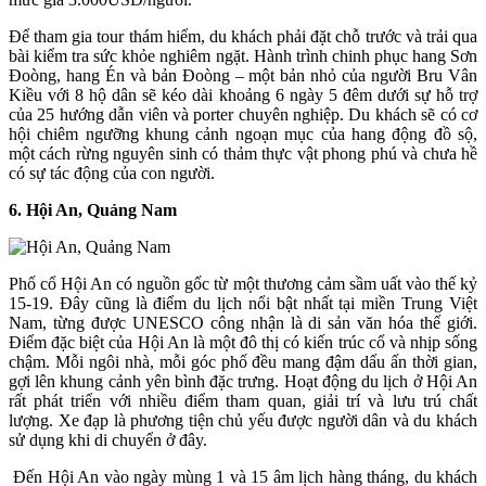
Để tham gia tour thám hiểm, du khách phải đặt chỗ trước và trải qua
bài kiểm tra sức khỏe nghiêm ngặt. Hành trình chinh phục hang Sơn
Đoòng, hang Én và bản Đoòng – một bản nhỏ của người Bru Vân
Kiều với 8 hộ dân sẽ kéo dài khoảng 6 ngày 5 đêm dưới sự hỗ trợ
của 25 hướng dẫn viên và porter chuyên nghiệp. Du khách sẽ có cơ
hội chiêm ngưỡng khung cảnh ngoạn mục của hang động đồ sộ,
một cách rừng nguyên sinh có thảm thực vật phong phú và chưa hề
có sự tác động của con người.
6. Hội An, Quảng Nam
Phố cổ Hội An có nguồn gốc từ một thương cảm sầm uất vào thế kỷ
15-19. Đây cũng là điểm du lịch nổi bật nhất tại miền Trung Việt
Nam, từng được UNESCO công nhận là di sản văn hóa thế giới.
Điểm đặc biệt của Hội An là một đô thị có kiến trúc cổ và nhịp sống
chậm. Mỗi ngôi nhà, mỗi góc phố đều mang đậm dấu ấn thời gian,
gợi lên khung cảnh yên bình đặc trưng. Hoạt động du lịch ở Hội An
rất phát triển với nhiều điểm tham quan, giải trí và lưu trú chất
lượng. Xe đạp là phương tiện chủ yếu được người dân và du khách
sử dụng khi di chuyển ở đây.
Đến Hội An vào ngày mùng 1 và 15 âm lịch hàng tháng, du khách