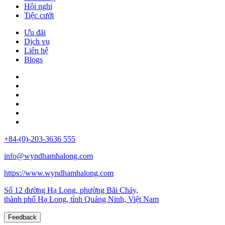
Hội nghị
Tiệc cưới
Ưu đãi
Dịch vụ
Liên hệ
Blogs
+84-(0)-203-3636 555
info@wyndhamhalong.com
https://www.wyndhamhalong.com
Số 12 đường Hạ Long, phường Bãi Cháy,
thành phố Hạ Long, tỉnh Quảng Ninh, Việt Nam
Feedback