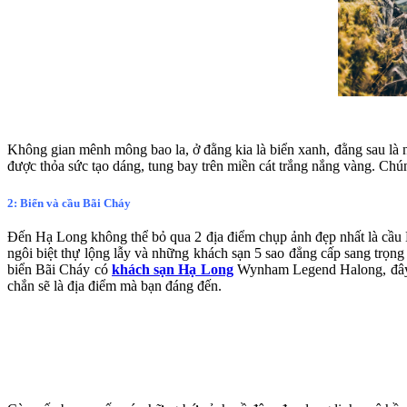
Không gian mênh mông bao la, ở đằng kia là biển xanh, đằng sau là 
được thỏa sức tạo dáng, tung bay trên miền cát trắng nắng vàng. Chúng
2: Biển và cầu Bãi Cháy
Đến Hạ Long không thể bỏ qua 2 địa điểm chụp ảnh đẹp nhất là cầu B
ngôi biệt thự lộng lẫy và những khách sạn 5 sao đẳng cấp sang trọng
biển Bãi Cháy có
khách sạn Hạ Long
Wynham Legend Halong, đây l
chắn sẽ là địa điểm mà bạn đáng đến.