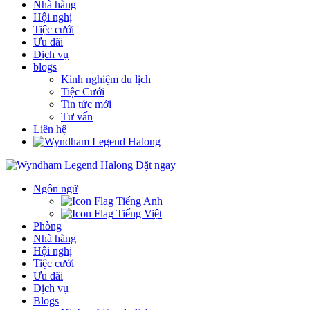
Nhà hàng
Hội nghị
Tiệc cưới
Ưu đãi
Dịch vụ
blogs
Kinh nghiệm du lịch
Tiệc Cưới
Tin tức mới
Tư vấn
Liên hệ
Đặt ngay
Ngôn ngữ
Tiếng Anh
Tiếng Việt
Phòng
Nhà hàng
Hội nghị
Tiệc cưới
Ưu đãi
Dịch vụ
Blogs