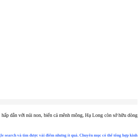
ĩ, hấp dẫn với núi non, biển cả mênh mông, Hạ Long còn sở hữu dòng
 search và tìm được vài điểm nhưng ít quá. Chuyên mục có thể tổng hợp kinh