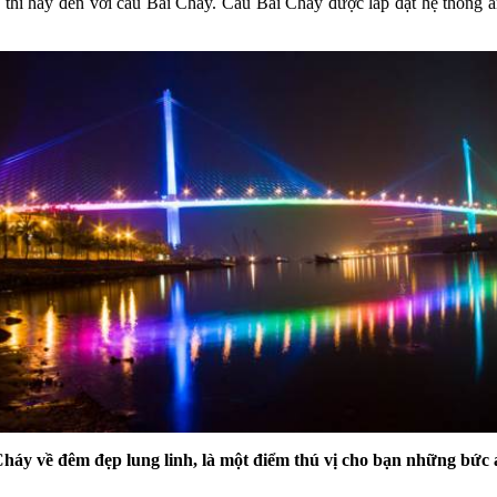
hì hãy đến với cầu Bãi Cháy. Cầu Bãi Cháy được lắp đặt hệ thống án
háy về đêm đẹp lung linh, là một điểm thú vị cho bạn những bức 