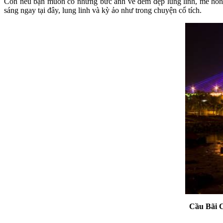
Còn nếu bạn muốn có những bức ảnh về đêm đẹp lung linh, mê hồn t
sáng ngay tại đây, lung linh và kỳ ảo như trong chuyện cổ tích.
Cầu Bãi C