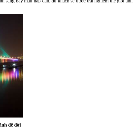
h sáng bảy màu hấp dẫn, du khách sẽ được trải nghiệm thế giới ánh
ảnh để đời