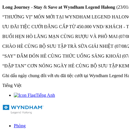
𝐋𝐨𝐧𝐠 𝐉𝐨𝐮𝐫𝐧𝐞𝐲 - 𝐒𝐭𝐚𝐲 & 𝐒𝐚𝐯𝐞 𝐚𝐭 𝐖𝐲𝐧𝐝𝐡𝐚𝐦 𝐋𝐞𝐠𝐞𝐧𝐝 𝐇𝐚𝐥𝐨𝐧𝐠
(23/01
“THƯỞNG VỊ” MÓN MỚI TẠI WYNDHAM LEGEND HALON
ƯU ĐÃI TIỆC CƯỚI ĐẲNG CẤP TỪ 450.000 VND/ KHÁCH 
BUỔI HẸN HÒ LÃNG MẠN CÙNG RƯỢU VÀ PHÔ MAI
(07/0
CHÀO HÈ CÙNG BỘ SƯU TẬP TRÀ SỮA GIẢI NHIỆT
(07/08/
“SAY” ĐẮM ĐÓN HÈ CÙNG THỨC UỐNG SẢNG KHOÁI
(07
“ĐẬP TAN” CƠN NÓNG NGÀY HÈ CÙNG BỘ SƯU TẬP KE
Ghi dấu ngày chung đôi với ưu đãi tiệc cưới tại Wyndham Legend H
Tiếng Việt
Tiếng Anh
Phòng