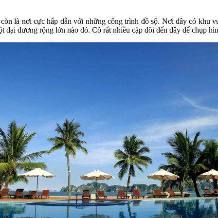
 còn là nơi cực hấp dẫn với những công trình đồ sộ. Nơi đây có khu 
ột đại dương rộng lớn nào đó. Có rất nhiều cặp đôi đến đây để chụp hì