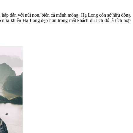
ĩ, hấp dẫn với núi non, biển cả mênh mông, Hạ Long còn sở hữu dòng
o nữa khiến Hạ Long đẹp hơn trong mắt khách du lịch đó là tích hợp