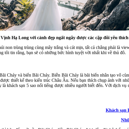
Vịnh Hạ Long với cảnh đẹp ngất ngây được các cặp đôi yêu thích
núi non trùng trùng cùng mây trắng và cát mịn, tất cả chẳng phải là v
 tôi tin rằng, bạn sẽ có những bức hình tuyệt vời nhất khi về thủ đô.
ãi Cháy và biển Bãi Cháy. Biễn Bãi Cháy là bãi biển nhân tạo vô cùng
 được thiết kế theo kiến trúc Châu Âu. Nếu bạn thích chụp ảnh với nhữ
à khách sạn 5 sao nổi tiếng được nhiều người biết đến. Với dịch 
Khách sạn H
Nhữ