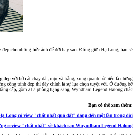
iew đẹp cho những bức ảnh để đời hay sao. Đứng giữa Hạ Long, bạn sẽ
 đẹp với bờ cát chạy dài, mịn và trắng, xung quanh bờ biển là những
ng công trình đẹp thì đây chính là sự lựa chọn tuyệt vời. Ở đường bờ
vụ đẳng cấp, gồm 217 phòng hạng sang, Wyndham Legend Halong chắc
Bạn có thể xem thêm:
ạ Long có view "chất nhất quả đất" đáng đến một lần trong đời
ng review "chất nhất" về khách sạn Wuyndham Legend Halong