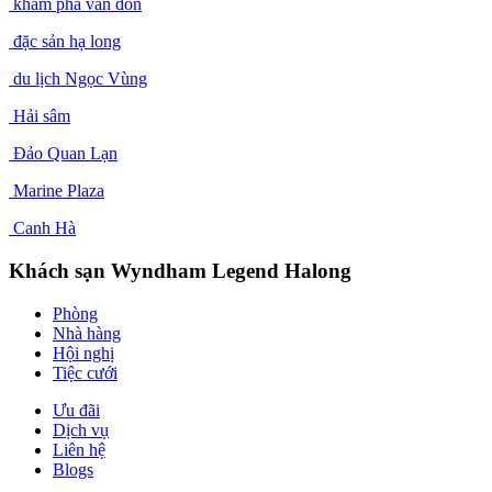
khám phá vân đồn
đặc sản hạ long
du lịch Ngọc Vùng
Hải sâm
Đảo Quan Lạn
Marine Plaza
Canh Hà
Khách sạn Wyndham Legend Halong
Phòng
Nhà hàng
Hội nghị
Tiệc cưới
Ưu đãi
Dịch vụ
Liên hệ
Blogs