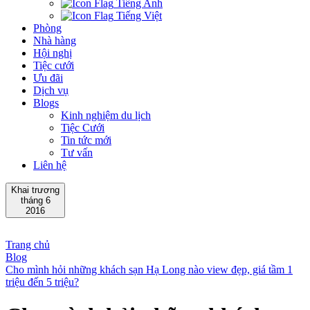
Tiếng Anh
Tiếng Việt
Phòng
Nhà hàng
Hội nghị
Tiệc cưới
Ưu đãi
Dịch vụ
Blogs
Kinh nghiệm du lịch
Tiệc Cưới
Tin tức mới
Tư vấn
Liên hệ
Khai trương
tháng 6
2016
Trang chủ
Blog
Cho mình hỏi những khách sạn Hạ Long nào view đẹp, giá tầm 1
triệu đến 5 triệu?