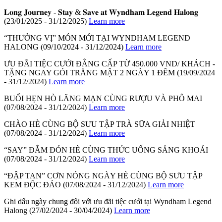
𝐋𝐨𝐧𝐠 𝐉𝐨𝐮𝐫𝐧𝐞𝐲 - 𝐒𝐭𝐚𝐲 & 𝐒𝐚𝐯𝐞 𝐚𝐭 𝐖𝐲𝐧𝐝𝐡𝐚𝐦 𝐋𝐞𝐠𝐞𝐧𝐝 𝐇𝐚𝐥𝐨𝐧𝐠
(23/01/2025 - 31/12/2025)
Learn more
“THƯỞNG VỊ” MÓN MỚI TẠI WYNDHAM LEGEND
HALONG
(09/10/2024 - 31/12/2024)
Learn more
ƯU ĐÃI TIỆC CƯỚI ĐẲNG CẤP TỪ 450.000 VND/ KHÁCH -
TẶNG NGAY GÓI TRĂNG MẬT 2 NGÀY 1 ĐÊM
(19/09/2024
- 31/12/2024)
Learn more
BUỔI HẸN HÒ LÃNG MẠN CÙNG RƯỢU VÀ PHÔ MAI
(07/08/2024 - 31/12/2024)
Learn more
CHÀO HÈ CÙNG BỘ SƯU TẬP TRÀ SỮA GIẢI NHIỆT
(07/08/2024 - 31/12/2024)
Learn more
“SAY” ĐẮM ĐÓN HÈ CÙNG THỨC UỐNG SẢNG KHOÁI
(07/08/2024 - 31/12/2024)
Learn more
“ĐẬP TAN” CƠN NÓNG NGÀY HÈ CÙNG BỘ SƯU TẬP
KEM ĐỘC ĐÁO
(07/08/2024 - 31/12/2024)
Learn more
Ghi dấu ngày chung đôi với ưu đãi tiệc cưới tại Wyndham Legend
Halong
(27/02/2024 - 30/04/2024)
Learn more