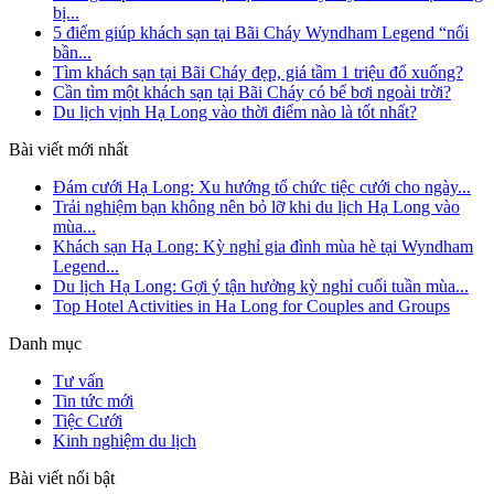
bị...
5 điểm giúp khách sạn tại Bãi Cháy Wyndham Legend “nổi
bần...
Tìm khách sạn tại Bãi Cháy đẹp, giá tầm 1 triệu đổ xuống?
Cần tìm một khách sạn tại Bãi Cháy có bể bơi ngoài trời?
Du lịch vịnh Hạ Long vào thời điểm nào là tốt nhất?
Bài viết mới nhất
Đám cưới Hạ Long: Xu hướng tổ chức tiệc cưới cho ngày...
Trải nghiệm bạn không nên bỏ lỡ khi du lịch Hạ Long vào
mùa...
Khách sạn Hạ Long: Kỳ nghỉ gia đình mùa hè tại Wyndham
Legend...
Du lịch Hạ Long: Gợi ý tận hưởng kỳ nghỉ cuối tuần mùa...
Top Hotel Activities in Ha Long for Couples and Groups
Danh mục
Tư vấn
Tin tức mới
Tiệc Cưới
Kinh nghiệm du lịch
Bài viết nổi bật