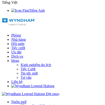
Tiếng Việt
Tiếng Anh
Phòng
Nhà hàng
Hội nghị
Tiệc cưới
Ưu đãi
Dịch vụ
blogs
Kinh nghiệm du lịch
Tiệc Cưới
Tin tức mới
Tư vấn
Liên hệ
Đặt ngay
Ngôn ngữ