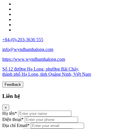
+84-(0)-203-3636 555
info@wyndhamhalong.com
https://www.wyndhamhalong.com
Số 12 đường Hạ Long, phường Bãi Cháy,
thành phố Hạ Long, tỉnh Quảng Ninh, Việt Nam
Feedback
Liên hệ
×
Họ tên*
Điện thoại*
Địa chỉ Email*