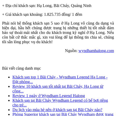
+ Địa chỉ khách sạn: Hạ Long, Bãi Cháy, Quảng Ninh
+ Giá khách sạn khoảng: 1.825.735 đồng/ 1 đêm
Phải nói hệ thống khách sạn 5 sao ở Hạ Long vô cùng đa dạng và
hiện đại, hầu hết chúng được trang bị những thiết bị tốt nhất đảm
bảo sự thoải mái nhất cho du khách trong kỳ nghỉ ở Hạ Long. Nếu
còn bất cứ thắc mắc gì, xin vui lòng để lại thông tin chia sẻ, chúng
tôi sẵn lòng phục vụ du khách!
Nguồn:
wyndhamhalong.com
Bài viết cùng danh mục
Khách sạn top 1 Bãi Cháy - Wyndham Legend Hạ Long -
Đặt phòng...
Review 10 khách sạn tốt nhất tại Bãi Cháy, Hạ Long từ
cộng...
Review 1 ngày ở Wyndham Legend Halong
Khách sạn tại Bãi Cháy Wyndham Legend có bể bơi riêng
cho trẻ...
Du lịch vào mùa hè nên ở khách sạn tại Bãi Cháy nào?
Phòng Superior khách sạn tại Bãi Cháy Wyndham được trang