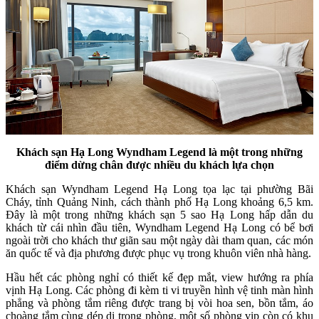
Khách sạn Hạ Long Wyndham Legend là một trong những
điểm dừng chân được nhiều du khách lựa chọn
Khách sạn Wyndham Legend Hạ Long tọa lạc tại phường Bãi
Cháy, tỉnh Quảng Ninh, cách thành phố Hạ Long khoảng 6,5 km.
Đây là một trong những khách sạn 5 sao Hạ Long hấp dẫn du
khách từ cái nhìn đầu tiên, Wyndham Legend Hạ Long có bể bơi
ngoài trời cho khách thư giãn sau một ngày dài tham quan, các món
ăn quốc tế và địa phương được phục vụ trong khuôn viên nhà hàng.
Hầu hết các phòng nghỉ có thiết kế đẹp mắt, view hướng ra phía
vịnh Hạ Long. Các phòng đi kèm ti vi truyền hình vệ tinh màn hình
phẳng và phòng tắm riêng được trang bị vòi hoa sen, bồn tắm, áo
choàng tắm cùng dép di trong phòng, một số phòng vip còn có khu