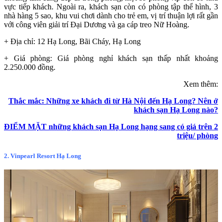
vực tiếp khách. Ngoài ra, khách sạn còn có phòng tập thể hình, 3
nhà hàng 5 sao, khu vui chơi dành cho trẻ em, vị trí thuận lợi rất gần
với công viên giải trí Đại Dương và ga cáp treo Nữ Hoàng.
+ Địa chỉ: 12 Hạ Long, Bãi Cháy, Hạ Long
+ Giá phòng: Giá phòng nghỉ khách sạn thấp nhất khoảng
2.250.000 đồng.
Xem thêm:
Thắc mắc: Những xe khách đi từ Hà Nội đến Hạ Long? Nên ở
khách sạn Hạ Long nào?
ĐIỂM MẶT những khách sạn Hạ Long hạng sang có giá trên 2
triệu/ phòng
2. Vinpearl Resort Hạ Long