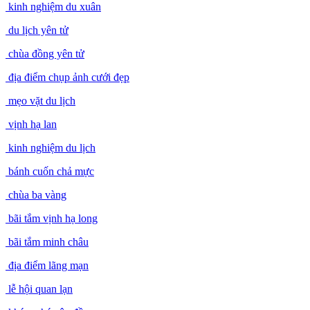
kinh nghiệm du xuân
du lịch yên tử
chùa đồng yên tử
địa điểm chụp ảnh cưới đẹp
mẹo vặt du lịch
vịnh hạ lan
kinh nghiệm du lịch
bánh cuốn chả mực
chùa ba vàng
bãi tắm vịnh hạ long
bãi tắm minh châu
địa điểm lãng mạn
lễ hội quan lạn