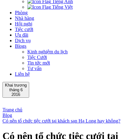
Tiếng Anh
Tiếng Việt
Phòng
Nhà hàng
Hội nghị
Tiệc cưới
Ưu đãi
Dịch vụ
Blogs
Kinh nghiệm du lịch
Tiệc Cưới
Tin tức mới
Tư vấn
Liên hệ
Khai trương
tháng 6
2016
Trang chủ
Blog
Có nên tổ chức tiệc cưới tại khách sạn Hạ Long hay không?
Có nên tổ chức tiệc cưới tại