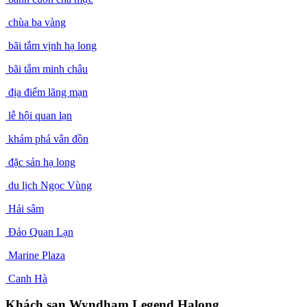
chùa ba vàng
bãi tắm vịnh hạ long
bãi tắm minh châu
địa điểm lãng mạn
lễ hội quan lạn
khám phá vân đồn
đặc sản hạ long
du lịch Ngọc Vùng
Hải sâm
Đảo Quan Lạn
Marine Plaza
Canh Hà
Khách sạn Wyndham Legend Halong