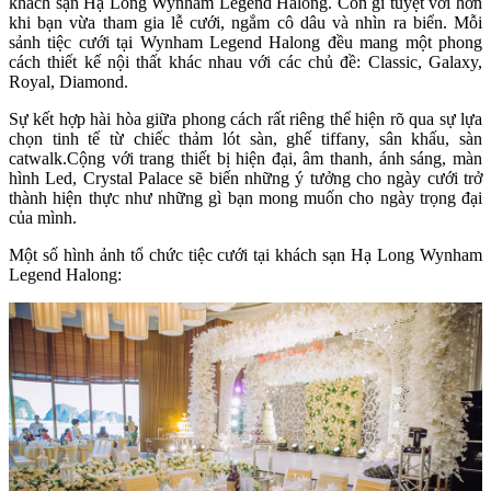
khách sạn Hạ Long Wynham Legend Halong. Còn gì tuyệt vời hơn
khi bạn vừa tham gia lễ cưới, ngắm cô dâu và nhìn ra biển. Mỗi
sảnh tiệc cưới tại Wynham Legend Halong đều mang một phong
cách thiết kế nội thất khác nhau với các chủ đề: Classic, Galaxy,
Royal, Diamond.
Sự kết hợp hài hòa giữa phong cách rất riêng thể hiện rõ qua sự lựa
chọn tinh tế từ chiếc thảm lót sàn, ghế tiffany, sân khấu, sàn
catwalk.Cộng với trang thiết bị hiện đại, âm thanh, ánh sáng, màn
hình Led, Crystal Palace sẽ biến những ý tưởng cho ngày cưới trở
thành hiện thực như những gì bạn mong muốn cho ngày trọng đại
của mình.
Một số hình ảnh tổ chức tiệc cưới tại khách sạn Hạ Long Wynham
Legend Halong: