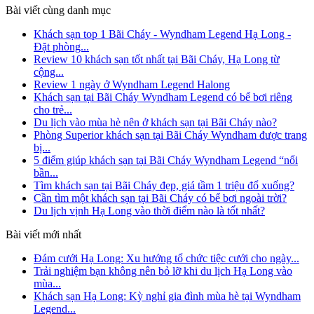
Bài viết cùng danh mục
Khách sạn top 1 Bãi Cháy - Wyndham Legend Hạ Long -
Đặt phòng...
Review 10 khách sạn tốt nhất tại Bãi Cháy, Hạ Long từ
cộng...
Review 1 ngày ở Wyndham Legend Halong
Khách sạn tại Bãi Cháy Wyndham Legend có bể bơi riêng
cho trẻ...
Du lịch vào mùa hè nên ở khách sạn tại Bãi Cháy nào?
Phòng Superior khách sạn tại Bãi Cháy Wyndham được trang
bị...
5 điểm giúp khách sạn tại Bãi Cháy Wyndham Legend “nổi
bần...
Tìm khách sạn tại Bãi Cháy đẹp, giá tầm 1 triệu đổ xuống?
Cần tìm một khách sạn tại Bãi Cháy có bể bơi ngoài trời?
Du lịch vịnh Hạ Long vào thời điểm nào là tốt nhất?
Bài viết mới nhất
Đám cưới Hạ Long: Xu hướng tổ chức tiệc cưới cho ngày...
Trải nghiệm bạn không nên bỏ lỡ khi du lịch Hạ Long vào
mùa...
Khách sạn Hạ Long: Kỳ nghỉ gia đình mùa hè tại Wyndham
Legend...