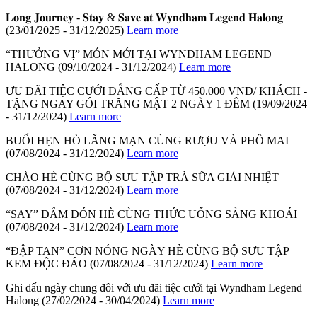
𝐋𝐨𝐧𝐠 𝐉𝐨𝐮𝐫𝐧𝐞𝐲 - 𝐒𝐭𝐚𝐲 & 𝐒𝐚𝐯𝐞 𝐚𝐭 𝐖𝐲𝐧𝐝𝐡𝐚𝐦 𝐋𝐞𝐠𝐞𝐧𝐝 𝐇𝐚𝐥𝐨𝐧𝐠
(23/01/2025 - 31/12/2025)
Learn more
“THƯỞNG VỊ” MÓN MỚI TẠI WYNDHAM LEGEND
HALONG
(09/10/2024 - 31/12/2024)
Learn more
ƯU ĐÃI TIỆC CƯỚI ĐẲNG CẤP TỪ 450.000 VND/ KHÁCH -
TẶNG NGAY GÓI TRĂNG MẬT 2 NGÀY 1 ĐÊM
(19/09/2024
- 31/12/2024)
Learn more
BUỔI HẸN HÒ LÃNG MẠN CÙNG RƯỢU VÀ PHÔ MAI
(07/08/2024 - 31/12/2024)
Learn more
CHÀO HÈ CÙNG BỘ SƯU TẬP TRÀ SỮA GIẢI NHIỆT
(07/08/2024 - 31/12/2024)
Learn more
“SAY” ĐẮM ĐÓN HÈ CÙNG THỨC UỐNG SẢNG KHOÁI
(07/08/2024 - 31/12/2024)
Learn more
“ĐẬP TAN” CƠN NÓNG NGÀY HÈ CÙNG BỘ SƯU TẬP
KEM ĐỘC ĐÁO
(07/08/2024 - 31/12/2024)
Learn more
Ghi dấu ngày chung đôi với ưu đãi tiệc cưới tại Wyndham Legend
Halong
(27/02/2024 - 30/04/2024)
Learn more