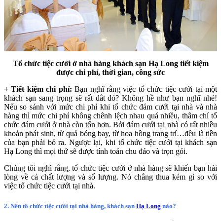
Tổ chức tiệc cưới ở nhà hàng khách sạn Hạ Long tiết kiệm
được chi phí, thời gian, công sức
+ Tiết kiệm chi phí:
Bạn nghĩ rằng việc tổ chức tiệc cưới tại một
khách sạn sang trọng sẽ rất đắt đỏ? Không hề như bạn nghĩ nhé!
Nếu so sánh với mức chi phí khi tổ chức đám cưới tại nhà và nhà
hàng thì mức chi phí không chênh lệch nhau quá nhiều, thâm chí tổ
chức đám cưới ở nhà còn tốn hơn. Bởi đám cưới tại nhà có rất nhiều
khoản phát sinh, từ quả bóng bay, từ hoa hồng trang trí…đều là tiền
của bạn phải bỏ ra. Ngược lại, khi tổ chức tiệc cưới tại khách sạn
Hạ Long thì mọi thứ sẽ được tính toán chu đáo và trọn gói.
Chúng tôi nghĩ rằng, tổ chức tiệc cưới ở nhà hàng sẽ khiến bạn hài
lòng về cả chất lượng và số lượng. Nó chẳng thua kém gì so với
việc tổ chức tiệc cưới tại nhà.
2. Nên tổ chức tiệc cưới tại nhà hàng, khách sạn
Hạ Long
nào?