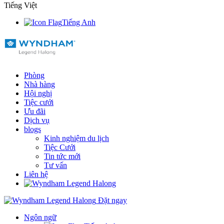
Tiếng Việt
Tiếng Anh
Phòng
Nhà hàng
Hội nghị
Tiệc cưới
Ưu đãi
Dịch vụ
blogs
Kinh nghiệm du lịch
Tiệc Cưới
Tin tức mới
Tư vấn
Liên hệ
Đặt ngay
Ngôn ngữ