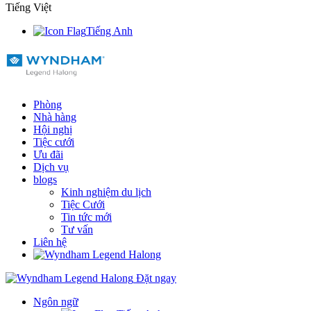
Tiếng Việt
Tiếng Anh
Phòng
Nhà hàng
Hội nghị
Tiệc cưới
Ưu đãi
Dịch vụ
blogs
Kinh nghiệm du lịch
Tiệc Cưới
Tin tức mới
Tư vấn
Liên hệ
Đặt ngay
Ngôn ngữ