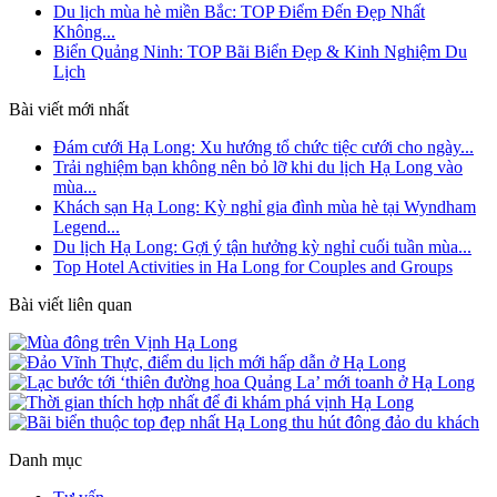
Du lịch mùa hè miền Bắc: TOP Điểm Đến Đẹp Nhất
Không...
Biển Quảng Ninh: TOP Bãi Biển Đẹp & Kinh Nghiệm Du
Lịch
Bài viết mới nhất
Đám cưới Hạ Long: Xu hướng tổ chức tiệc cưới cho ngày...
Trải nghiệm bạn không nên bỏ lỡ khi du lịch Hạ Long vào
mùa...
Khách sạn Hạ Long: Kỳ nghỉ gia đình mùa hè tại Wyndham
Legend...
Du lịch Hạ Long: Gợi ý tận hưởng kỳ nghỉ cuối tuần mùa...
Top Hotel Activities in Ha Long for Couples and Groups
Bài viết liên quan
Danh mục