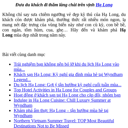
Đưa du khách đi thăm làng chài trên vịnh
Hạ Long
Không chỉ say sưa chiêm ngưỡng vẻ đẹp kỳ thú của Hạ Long, du
khách còn được khám phá, thưởng thức rất nhiều món ngon, lạ
mang nét đặc trưng của vùng biển này như con cù kỳ, con bề bề,
con ngán, tôm hùm, cua, ghẹ… Hãy đến và khám phá
Hạ
Long
mùa đẹp nhất trong năm này.
Bài viết cùng danh mục
Trải nghiệm bạn không nên bỏ lỡ khi du lịch Hạ Long vào
mùa...
Khách sạn Hạ Long: Kỳ nghỉ gia đình mùa hè tại Wyndham
Legend...
Du lịch Hạ Long: Gợi ý tận hưởng kỳ nghỉ cuối tuần mùa...
Top Hotel Activities in Ha Long for Couples and Groups
Hoạt động ở khách sạn tại Hạ Long cho cặp đôi, nhóm bạn
Indulge in Ha Long Cuisine: Chill Luxury Summer at
Wyndham
Khám phá ẩm thực Hạ Long – tận hưởng mùa hè tại
Wyndham
Northern Vietnam Summer Travel: TOP Most Beautiful
Destinations Not to Be Missed