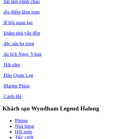
bãi tắm minh châu
địa điểm lãng mạn
lễ hội quan lạn
khám phá vân đồn
đặc sản hạ long
du lịch Ngọc Vùng
Hải sâm
Đảo Quan Lạn
Marine Plaza
Canh Hà
Khách sạn Wyndham Legend Halong
Phòng
Nhà hàng
Hội nghị
Tiệc cưới