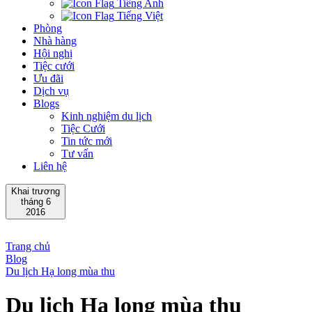
Tiếng Anh
Tiếng Việt
Phòng
Nhà hàng
Hội nghị
Tiệc cưới
Ưu đãi
Dịch vụ
Blogs
Kinh nghiệm du lịch
Tiệc Cưới
Tin tức mới
Tư vấn
Liên hệ
Khai trương
tháng 6
2016
Trang chủ
Blog
Du lịch Hạ long mùa thu
Du lịch Hạ long mùa thu