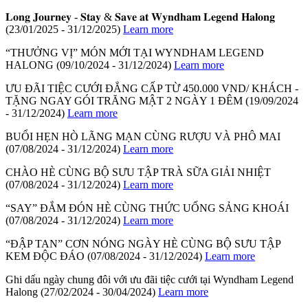
𝐋𝐨𝐧𝐠 𝐉𝐨𝐮𝐫𝐧𝐞𝐲 - 𝐒𝐭𝐚𝐲 & 𝐒𝐚𝐯𝐞 𝐚𝐭 𝐖𝐲𝐧𝐝𝐡𝐚𝐦 𝐋𝐞𝐠𝐞𝐧𝐝 𝐇𝐚𝐥𝐨𝐧𝐠
(23/01/2025 - 31/12/2025)
Learn more
“THƯỞNG VỊ” MÓN MỚI TẠI WYNDHAM LEGEND
HALONG
(09/10/2024 - 31/12/2024)
Learn more
ƯU ĐÃI TIỆC CƯỚI ĐẲNG CẤP TỪ 450.000 VND/ KHÁCH -
TẶNG NGAY GÓI TRĂNG MẬT 2 NGÀY 1 ĐÊM
(19/09/2024
- 31/12/2024)
Learn more
BUỔI HẸN HÒ LÃNG MẠN CÙNG RƯỢU VÀ PHÔ MAI
(07/08/2024 - 31/12/2024)
Learn more
CHÀO HÈ CÙNG BỘ SƯU TẬP TRÀ SỮA GIẢI NHIỆT
(07/08/2024 - 31/12/2024)
Learn more
“SAY” ĐẮM ĐÓN HÈ CÙNG THỨC UỐNG SẢNG KHOÁI
(07/08/2024 - 31/12/2024)
Learn more
“ĐẬP TAN” CƠN NÓNG NGÀY HÈ CÙNG BỘ SƯU TẬP
KEM ĐỘC ĐÁO
(07/08/2024 - 31/12/2024)
Learn more
Ghi dấu ngày chung đôi với ưu đãi tiệc cưới tại Wyndham Legend
Halong
(27/02/2024 - 30/04/2024)
Learn more