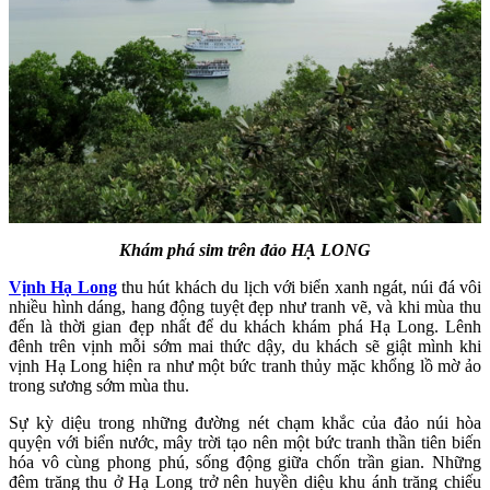
Khám phá sim trên đảo HẠ LONG
Vịnh Hạ Long
thu hút khách du lịch với biển xanh ngát, núi đá vôi
nhiều hình dáng, hang động tuyệt đẹp như tranh vẽ, và khi mùa thu
đến là thời gian đẹp nhất để du khách khám phá Hạ Long. Lênh
đênh trên vịnh mỗi sớm mai thức dậy, du khách sẽ giật mình khi
vịnh Hạ Long hiện ra như một bức tranh thủy mặc khổng lồ mờ ảo
trong sương sớm mùa thu.
Sự kỳ diệu trong những đường nét chạm khắc của đảo núi hòa
quyện với biển nước, mây trời tạo nên một bức tranh thần tiên biến
hóa vô cùng phong phú, sống động giữa chốn trần gian. Những
đêm trăng thu ở Hạ Long trở nên huyền diệu khu ánh trăng chiếu