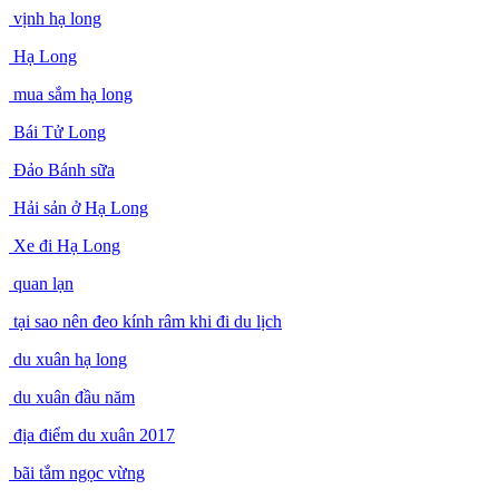
vịnh hạ long
Hạ Long
mua sắm hạ long
Bái Tử Long
Đảo Bánh sữa
Hải sản ở Hạ Long
Xe đi Hạ Long
quan lạn
tại sao nên đeo kính râm khi đi du lịch
du xuân hạ long
du xuân đầu năm
địa điểm du xuân 2017
bãi tắm ngọc vừng