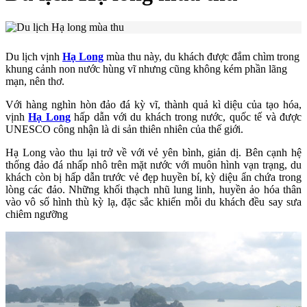
Du lịch vịnh
Hạ Long
mùa thu này, du khách được đắm chìm trong
khung cảnh non nước hùng vĩ nhưng cũng không kém phần lãng
mạn, nên thơ.
Với hàng nghìn hòn đảo đá kỳ vĩ, thành quả kì diệu của tạo hóa,
vịnh
Hạ Long
hấp dẫn với du khách trong nước, quốc tế và được
UNESCO công nhận là di sản thiên nhiên của thế giới.
Hạ Long vào thu lại trở về với vẻ yên bình, giản dị. Bên cạnh hệ
thống đảo đá nhấp nhô trên mặt nước với muôn hình vạn trạng, du
khách còn bị hấp dẫn trước vẻ đẹp huyền bí, kỳ diệu ẩn chứa trong
lòng các đảo. Những khối thạch nhũ lung linh, huyền ảo hóa thân
vào vô số hình thù kỳ lạ, đặc sắc khiến mỗi du khách đều say sưa
chiêm ngưỡng