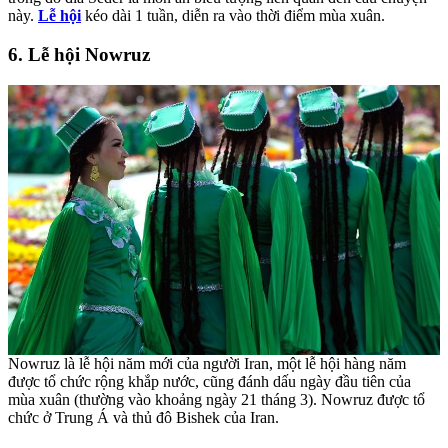
này.
Lễ hội
kéo dài 1 tuần, diễn ra vào thời điểm mùa xuân.
6. Lễ hội Nowruz
Nowruz là lễ hội năm mới của người Iran, một lễ hội hàng năm
được tổ chức rộng khắp nước, cũng đánh dấu ngày đầu tiên của
mùa xuân (thường vào khoảng ngày 21 tháng 3). Nowruz được tổ
chức ở Trung Á và thủ đô Bishek của Iran.