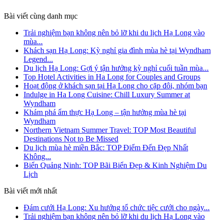
Bài viết cùng danh mục
Trải nghiệm bạn không nên bỏ lỡ khi du lịch Hạ Long vào
mùa...
Khách sạn Hạ Long: Kỳ nghỉ gia đình mùa hè tại Wyndham
Legend...
Du lịch Hạ Long: Gợi ý tận hưởng kỳ nghỉ cuối tuần mùa...
Top Hotel Activities in Ha Long for Couples and Groups
Hoạt động ở khách sạn tại Hạ Long cho cặp đôi, nhóm bạn
Indulge in Ha Long Cuisine: Chill Luxury Summer at
Wyndham
Khám phá ẩm thực Hạ Long – tận hưởng mùa hè tại
Wyndham
Northern Vietnam Summer Travel: TOP Most Beautiful
Destinations Not to Be Missed
Du lịch mùa hè miền Bắc: TOP Điểm Đến Đẹp Nhất
Không...
Biển Quảng Ninh: TOP Bãi Biển Đẹp & Kinh Nghiệm Du
Lịch
Bài viết mới nhất
Đám cưới Hạ Long: Xu hướng tổ chức tiệc cưới cho ngày...
Trải nghiệm bạn không nên bỏ lỡ khi du lịch Hạ Long vào