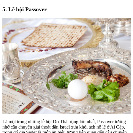
5. Lễ hội Passover
Là một trong những lễ hội Do Thái rộng lớn nhất, Passover tưởng
nhớ câu chuyện giải thoát dân Israel xưa khỏi ách nô lệ ở Ai Cập,
trong đó đĩa Seder là món ăn biểu tượng liên quan đến câu chuyện