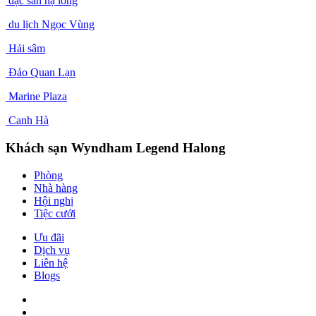
đặc sản hạ long
du lịch Ngọc Vùng
Hải sâm
Đảo Quan Lạn
Marine Plaza
Canh Hà
Khách sạn Wyndham Legend Halong
Phòng
Nhà hàng
Hội nghị
Tiệc cưới
Ưu đãi
Dịch vụ
Liên hệ
Blogs