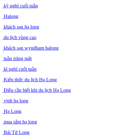
kỳ nghỉ cuối tuần
Halong
khách sạn hạ long
du lịch vùng cao
khách sạn wyndham halong
tuần trăng mật
kì nghỉ cuối tuần
Kiến thức du lịch Hạ Long
Điều cần biết khi du lịch Hạ Long
vịnh hạ long
Hạ Long
mua sắm hạ long
Bái Tử Long