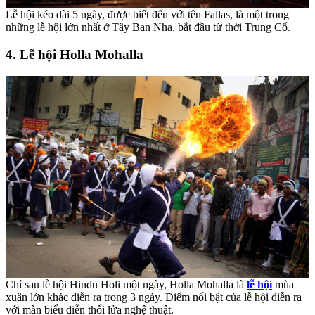
Lễ hội kéo dài 5 ngày, được biết đến với tên Fallas, là một trong
những lễ hội lớn nhất ở Tây Ban Nha, bắt đầu từ thời Trung Cổ.
4. Lễ hội Holla Mohalla
Chỉ sau lễ hội Hindu Holi một ngày, Holla Mohalla là
lễ hội
mùa
xuân lớn khác diễn ra trong 3 ngày. Điểm nổi bật của lễ hội diễn ra
với màn biểu diễn thổi lửa nghệ thuật.