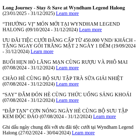
𝐋𝐨𝐧𝐠 𝐉𝐨𝐮𝐫𝐧𝐞𝐲 - 𝐒𝐭𝐚𝐲 & 𝐒𝐚𝐯𝐞 𝐚𝐭 𝐖𝐲𝐧𝐝𝐡𝐚𝐦 𝐋𝐞𝐠𝐞𝐧𝐝 𝐇𝐚𝐥𝐨𝐧𝐠
(23/01/2025 - 31/12/2025)
Learn more
“THƯỞNG VỊ” MÓN MỚI TẠI WYNDHAM LEGEND
HALONG
(09/10/2024 - 31/12/2024)
Learn more
ƯU ĐÃI TIỆC CƯỚI ĐẲNG CẤP TỪ 450.000 VND/ KHÁCH -
TẶNG NGAY GÓI TRĂNG MẬT 2 NGÀY 1 ĐÊM
(19/09/2024
- 31/12/2024)
Learn more
BUỔI HẸN HÒ LÃNG MẠN CÙNG RƯỢU VÀ PHÔ MAI
(07/08/2024 - 31/12/2024)
Learn more
CHÀO HÈ CÙNG BỘ SƯU TẬP TRÀ SỮA GIẢI NHIỆT
(07/08/2024 - 31/12/2024)
Learn more
“SAY” ĐẮM ĐÓN HÈ CÙNG THỨC UỐNG SẢNG KHOÁI
(07/08/2024 - 31/12/2024)
Learn more
“ĐẬP TAN” CƠN NÓNG NGÀY HÈ CÙNG BỘ SƯU TẬP
KEM ĐỘC ĐÁO
(07/08/2024 - 31/12/2024)
Learn more
Ghi dấu ngày chung đôi với ưu đãi tiệc cưới tại Wyndham Legend
Halong
(27/02/2024 - 30/04/2024)
Learn more