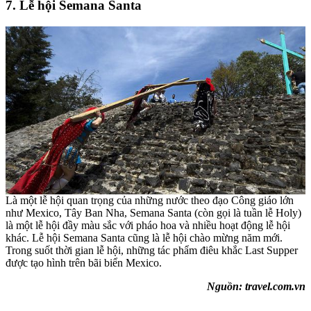
7. Lễ hội Semana Santa
Là một lễ hội quan trọng của những nước theo đạo Công giáo lớn
như Mexico, Tây Ban Nha, Semana Santa (còn gọi là tuần lễ Holy)
là một lễ hội đầy màu sắc với pháo hoa và nhiều hoạt động lễ hội
khác. Lễ hội Semana Santa cũng là lễ hội chào mừng năm mới.
Trong suốt thời gian lễ hội, những tác phẩm điêu khắc Last Supper
được tạo hình trên bãi biển Mexico.
Nguồn: travel.com.vn