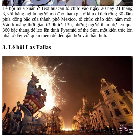
Lễ hội mùa xuân ở Teotihuacan tổ chức vào ngày 20 hay 21 tháng
3, với hàng nghìn người mộ đạo tham gia ở khu di tích rộng 30 dặm
phía đông bắc của thành phố Mexico, tổ chức chào đón năm mới.
Vào khoảng thời gian từ 9h tới 13h, những người tham dự leo qua
360 bậc thang để leo lên đỉnh Pyramid of the Sun, một kiến trúc lớn
nhất ở đây với quan niệm để đến gần hơn với thần linh.
3. Lễ hội Las Fallas