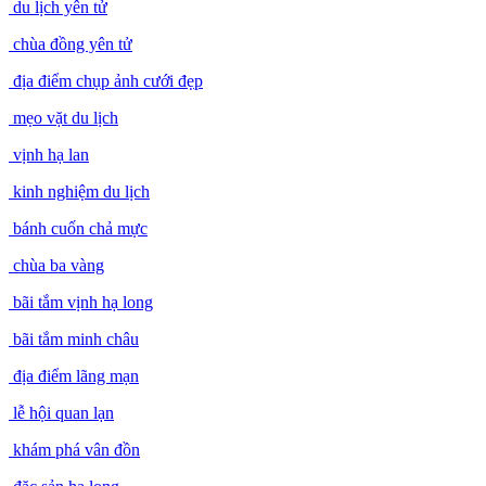
du lịch yên tử
chùa đồng yên tử
địa điểm chụp ảnh cưới đẹp
mẹo vặt du lịch
vịnh hạ lan
kinh nghiệm du lịch
bánh cuốn chả mực
chùa ba vàng
bãi tắm vịnh hạ long
bãi tắm minh châu
địa điểm lãng mạn
lễ hội quan lạn
khám phá vân đồn