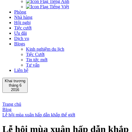
Tiếng Anh
Tiếng Việt
Phòng
Nhà hàng
Hội nghị
Tiệc cưới
Ưu đãi
Dịch vụ
Blogs
Kinh nghiệm du lịch
Tiệc Cưới
Tin tức mới
Tư vấn
Liên hệ
Khai trương
tháng 6
2016
Trang chủ
Blog
Lễ hội mùa xuân hấp dẫn khắp thế giới
Lễ hội mùa xuân hấp dẫn khắp