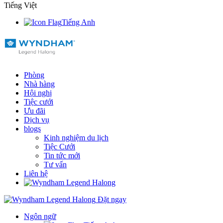
Tiếng Việt
Tiếng Anh
Phòng
Nhà hàng
Hội nghị
Tiệc cưới
Ưu đãi
Dịch vụ
blogs
Kinh nghiệm du lịch
Tiệc Cưới
Tin tức mới
Tư vấn
Liên hệ
Đặt ngay
Ngôn ngữ