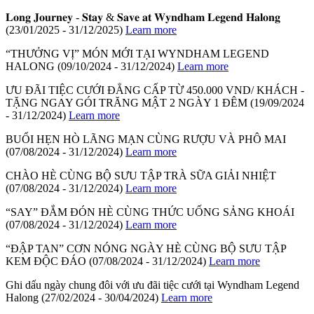
𝐋𝐨𝐧𝐠 𝐉𝐨𝐮𝐫𝐧𝐞𝐲 - 𝐒𝐭𝐚𝐲 & 𝐒𝐚𝐯𝐞 𝐚𝐭 𝐖𝐲𝐧𝐝𝐡𝐚𝐦 𝐋𝐞𝐠𝐞𝐧𝐝 𝐇𝐚𝐥𝐨𝐧𝐠
(23/01/2025 - 31/12/2025)
Learn more
“THƯỞNG VỊ” MÓN MỚI TẠI WYNDHAM LEGEND
HALONG
(09/10/2024 - 31/12/2024)
Learn more
ƯU ĐÃI TIỆC CƯỚI ĐẲNG CẤP TỪ 450.000 VND/ KHÁCH -
TẶNG NGAY GÓI TRĂNG MẬT 2 NGÀY 1 ĐÊM
(19/09/2024
- 31/12/2024)
Learn more
BUỔI HẸN HÒ LÃNG MẠN CÙNG RƯỢU VÀ PHÔ MAI
(07/08/2024 - 31/12/2024)
Learn more
CHÀO HÈ CÙNG BỘ SƯU TẬP TRÀ SỮA GIẢI NHIỆT
(07/08/2024 - 31/12/2024)
Learn more
“SAY” ĐẮM ĐÓN HÈ CÙNG THỨC UỐNG SẢNG KHOÁI
(07/08/2024 - 31/12/2024)
Learn more
“ĐẬP TAN” CƠN NÓNG NGÀY HÈ CÙNG BỘ SƯU TẬP
KEM ĐỘC ĐÁO
(07/08/2024 - 31/12/2024)
Learn more
Ghi dấu ngày chung đôi với ưu đãi tiệc cưới tại Wyndham Legend
Halong
(27/02/2024 - 30/04/2024)
Learn more