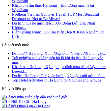
Wyndham
Khám phá ẩm thực Hạ Long – tận hưởng mùa hè tại
Wyndham
Northern Vietnam Summer Travel: TOP Most Beautiful
Destinations Not to Be Missed
Du lịch mùa hè miền Bắc: TOP Điểm Đến Đẹp Nhất
Không...
Biển Quảng Ninh: TOP Bãi Biển Đẹp & Kinh Nghiệm Du
Lịch
Bài viết mới nhất
Đám cưới Hạ Long: Xu hướng tổ chức tiệc cưới cho ngày...
Trải nghiệm bạn không nên bỏ lỡ khi du lịch Hạ Long vào
mùa...
Khách sạn Hạ Long: Kỳ nghỉ gia đình mùa hè tại Wyndham
Legend...
Du lịch Hạ Long: Gợi ý tận hưởng kỳ nghỉ cuối tuần mùa...
Top Hotel Activities in Ha Long for Couples and Groups
Bài viết liên quan