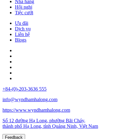
Nhà hàng
Hội nghị
Tiệc cưới
Ưu đãi
Dịch vụ
Liên hệ
Blogs
+84-(0)-203-3636 555
info@wyndhamhalong.com
https://www.wyndhamhalong.com
Số 12 đường Hạ Long, phường Bãi Cháy,
thành phố Hạ Long, tỉnh Quảng Ninh, Việt Nam
Feedback