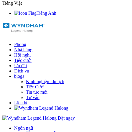
Tiếng Việt
Tiếng Anh
Phòng
Nhà hàng
Hội nghị
Tiệc cưới
Ưu đãi
Dịch vụ
blogs
Kinh nghiệm du lịch
Tiệc Cưới
Tin tức mới
Tư vấn
Liên hệ
Đặt ngay
Ngôn ngữ