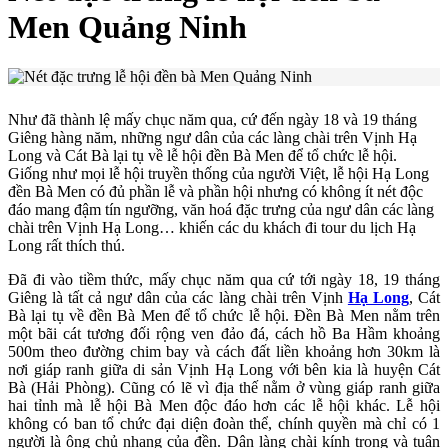
Men Quảng Ninh
Như đã thành lệ mấy chục năm qua, cứ đến ngày 18 và 19 tháng
Giêng hàng năm, những ngư dân của các làng chài trên Vịnh Hạ
Long và Cát Bà lại tụ về lễ hội đền Bà Men để tổ chức lễ hội.
Giống như mọi lễ hội truyền thống của người Việt, lễ hội Hạ Long
đền Bà Men có đủ phần lễ và phần hội nhưng có không ít nét độc
đáo mang đậm tín ngưỡng, văn hoá đặc trưng của ngư dân các làng
chài trên Vịnh Hạ Long… khiến các du khách đi tour du lịch Hạ
Long rất thích thú.
Đã đi vào tiềm thức, mấy chục năm qua cứ tới ngày 18, 19 tháng
Giêng là tất cả ngư dân của các làng chài trên Vịnh
Hạ Long
, Cát
Bà lại tụ về đền Bà Men để tổ chức lễ hội. Đền Bà Men nằm trên
một bãi cát tương đối rộng ven đảo đá, cách hồ Ba Hầm khoảng
500m theo đường chim bay và cách đất liền khoảng hơn 30km là
nơi giáp ranh giữa di sản Vịnh Hạ Long với bên kia là huyện Cát
Bà (Hải Phòng). Cũng có lẽ vì địa thế nằm ở vùng giáp ranh giữa
hai tỉnh mà lễ hội Bà Men độc đáo hơn các lễ hội khác. Lễ hội
không có ban tổ chức đại diện đoàn thể, chính quyền mà chỉ có 1
người là ông chủ nhang của đền. Dân làng chài kính trọng và tuân