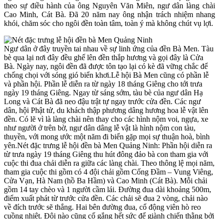
theo sự điều hành của ông Nguyên Văn Miên, ngư dân làng chài
Cao Minh, Cát Bà. Đã 20 năm nay ông nhận trách nhiệm nhang
khói, chăm sóc cho ngôi đền toàn tâm, toàn ý mà không chút vụ lợi.
Ngư dân ở đây truyền tai nhau về sự linh ứng của đền Bà Men. Tàu
bè qua lại nơi đây đều ghế lên đền thắp hương và gọi đây là Cửa
Bà. Ngày nay, ngôi đền đã được tôn tạo lại có kè đã vững chắc để
chống chọi với sóng gió biển khơi.Lễ hội Bà Men cũng có phần lễ
và phần hội. Phần lễ diễn ra từ ngày 18 tháng Giêng cho tới trưa
ngày 19 tháng Giêng. Ngay từ sáng sớm, tàu bè của ngư dân Hạ
Long và Cát Bà đã neo đậu trật tự ngay trước cửa đền. Các ngư
dân, hội Phật tử, du khách thập phương dâng hương hoa lễ vật lên
đền. Có lẽ vì là làng chài nên thay cho các hình nộm voi, ngựa, xe
như người ở trên bờ, ngư dân dâng lễ vật là hình nộm con tàu,
thuyền, với mong ước một năm đi biển gặp mọi sự thuận hoà, bình
yên.Nét đặc trưng lễ hội đền bà Men Quảng Ninh: Phần hội diễn ra
từ trưa ngày 19 tháng Giêng thu hút đông đảo bà con tham gia với
cuộc thi đua chải diễn ra giữa các làng chài. Theo thông lệ mọi năm,
tham gia cuộc thi gồm có 4 đội chải gồm Cống Đầm – Vung Viêng,
Cửa Vạn, Hà Nam (hồ Ba Hầm) và Cao Minh (Cát Bà). Mỗi chải
gồm 14 tay chèo và 1 người cầm lái. Đường đua dài khoảng 500m,
điểm xuất phát từ trước cửa đền. Các chải sẽ đua 2 vòng, chải nào
về đích trước sẽ thắng. Hai bên đường đua, cổ động viên hò reo
cuồng nhiệt. Đội nào cũng cố gắng hết sức để giành chiến thằng bởi