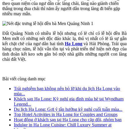
theo quan niệm của ngư dân các làng chài, làng nào giành chiến
thắng trong đua chải thì năm ấy người dân trong làng đi biển gặp
nhiều may mắn.
Đất Quảng Ninh có nhiều lễ hội nhưng có lẽ chỉ có lễ hội đền Bà
Men mới có những nét độc đáo khác lạ, thú vị nhất có lẽ là sự gắn
kết chặt chẽ của ngư dân hai tỉnh
Hạ Long
và Hải Phòng. Trải qua
hàng chục năm, lễ hội vẫn tồn tại và phát triển thể hiện nét đẹp của
tình đoàn kết keo sơn găn bó một nhà giữa những người con làng
chài đất Việt.
Bài viết cùng danh mục
Trải nghiệm bạn không nên bỏ lỡ khi du lịch Hạ Long vào
mùa...
Khách sạn Hạ Long: Kỳ nghỉ gia đình mùa hè tại Wyndham
Legend...
Du lịch Hạ Long: Gợi ý tận hưởng kỳ nghỉ cuối tuần mùa...
Top Hotel Activities in Ha Long for Couples and Groups
Hoạt động ở khách sạn tại Hạ Long cho cặp đôi, nhóm bạn
Indulge in Ha Long Cuisine: Chill Luxury Summer at