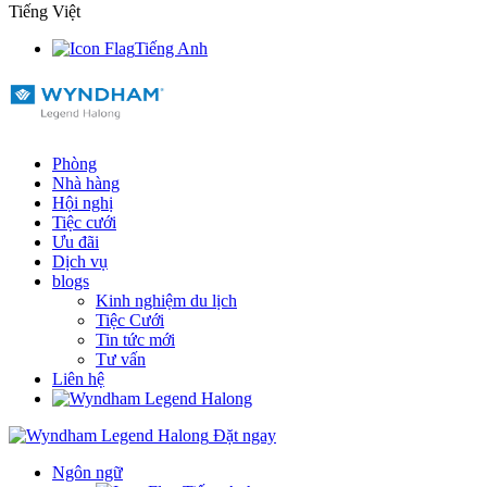
Tiếng Việt
Tiếng Anh
Phòng
Nhà hàng
Hội nghị
Tiệc cưới
Ưu đãi
Dịch vụ
blogs
Kinh nghiệm du lịch
Tiệc Cưới
Tin tức mới
Tư vấn
Liên hệ
Đặt ngay
Ngôn ngữ