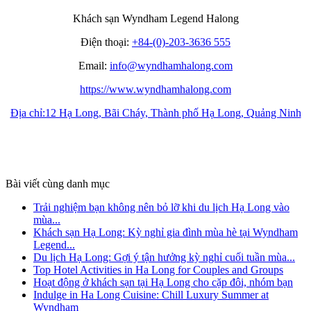
Khách sạn Wyndham Legend Halong
Điện thoại:
+84-(0)-203-3636 555
Email:
info@wyndhamhalong.com
https://www.wyndhamhalong.com
Địa chỉ:12 Hạ Long, Bãi Cháy, Thành phố Hạ Long, Quảng Ninh
Bài viết cùng danh mục
Trải nghiệm bạn không nên bỏ lỡ khi du lịch Hạ Long vào
mùa...
Khách sạn Hạ Long: Kỳ nghỉ gia đình mùa hè tại Wyndham
Legend...
Du lịch Hạ Long: Gợi ý tận hưởng kỳ nghỉ cuối tuần mùa...
Top Hotel Activities in Ha Long for Couples and Groups
Hoạt động ở khách sạn tại Hạ Long cho cặp đôi, nhóm bạn
Indulge in Ha Long Cuisine: Chill Luxury Summer at
Wyndham