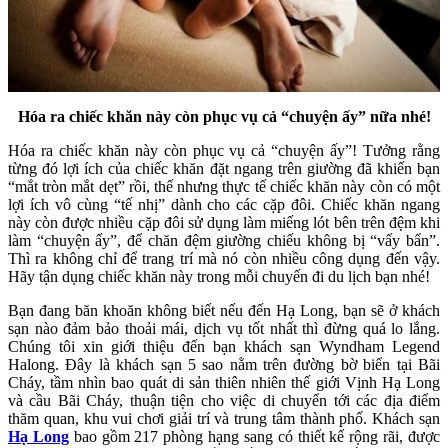
Hóa ra chiếc khăn này còn phục vụ cả “chuyện ấy” nữa nhé!
Hóa ra chiếc khăn này còn phục vụ cả “chuyện ấy”! Tưởng rằng
từng đó lợi ích của chiếc khăn đặt ngang trên giường đã khiến bạn
“mắt tròn mắt dẹt” rồi, thế nhưng thực tế chiếc khăn này còn có một
lợi ích vô cùng “tế nhị” dành cho các cặp đôi. Chiếc khăn ngang
này còn được nhiều cặp đôi sử dụng làm miếng lót bên trên đệm khi
làm “chuyện ấy”, để chăn đệm giường chiếu không bị “vấy bẩn”.
Thì ra không chỉ để trang trí mà nó còn nhiều công dụng đến vậy.
Hãy tận dụng chiếc khăn này trong mỗi chuyến đi du lịch bạn nhé!
Bạn đang băn khoăn không biết nếu đến Hạ Long, bạn sẽ ở khách
sạn nào đảm bảo thoải mái, dịch vụ tốt nhất thì đừng quá lo lắng.
Chúng tôi xin giới thiệu đến bạn khách sạn Wyndham Legend
Halong. Đây là khách sạn 5 sao nằm trên đường bờ biển tại Bãi
Cháy, tầm nhìn bao quát di sản thiên nhiên thế giới Vịnh Hạ Long
và cầu Bãi Cháy, thuận tiện cho việc di chuyển tới các địa điểm
thăm quan, khu vui chơi giải trí và trung tâm thành phố. Khách sạn
Hạ Long
bao gồm 217 phòng hạng sang có thiết kế rộng rãi, được