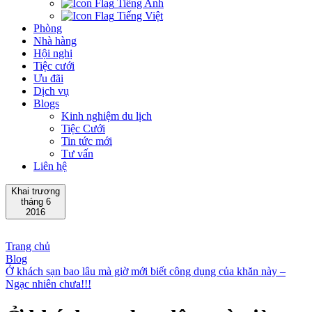
Tiếng Anh
Tiếng Việt
Phòng
Nhà hàng
Hội nghị
Tiệc cưới
Ưu đãi
Dịch vụ
Blogs
Kinh nghiệm du lịch
Tiệc Cưới
Tin tức mới
Tư vấn
Liên hệ
Khai trương
tháng 6
2016
Trang chủ
Blog
Ở khách sạn bao lâu mà giờ mới biết công dụng của khăn này –
Ngạc nhiên chưa!!!