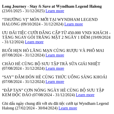
𝐋𝐨𝐧𝐠 𝐉𝐨𝐮𝐫𝐧𝐞𝐲 - 𝐒𝐭𝐚𝐲 & 𝐒𝐚𝐯𝐞 𝐚𝐭 𝐖𝐲𝐧𝐝𝐡𝐚𝐦 𝐋𝐞𝐠𝐞𝐧𝐝 𝐇𝐚𝐥𝐨𝐧𝐠
(23/01/2025 - 31/12/2025)
Learn more
“THƯỞNG VỊ” MÓN MỚI TẠI WYNDHAM LEGEND
HALONG
(09/10/2024 - 31/12/2024)
Learn more
ƯU ĐÃI TIỆC CƯỚI ĐẲNG CẤP TỪ 450.000 VND/ KHÁCH -
TẶNG NGAY GÓI TRĂNG MẬT 2 NGÀY 1 ĐÊM
(19/09/2024
- 31/12/2024)
Learn more
BUỔI HẸN HÒ LÃNG MẠN CÙNG RƯỢU VÀ PHÔ MAI
(07/08/2024 - 31/12/2024)
Learn more
CHÀO HÈ CÙNG BỘ SƯU TẬP TRÀ SỮA GIẢI NHIỆT
(07/08/2024 - 31/12/2024)
Learn more
“SAY” ĐẮM ĐÓN HÈ CÙNG THỨC UỐNG SẢNG KHOÁI
(07/08/2024 - 31/12/2024)
Learn more
“ĐẬP TAN” CƠN NÓNG NGÀY HÈ CÙNG BỘ SƯU TẬP
KEM ĐỘC ĐÁO
(07/08/2024 - 31/12/2024)
Learn more
Ghi dấu ngày chung đôi với ưu đãi tiệc cưới tại Wyndham Legend
Halong
(27/02/2024 - 30/04/2024)
Learn more