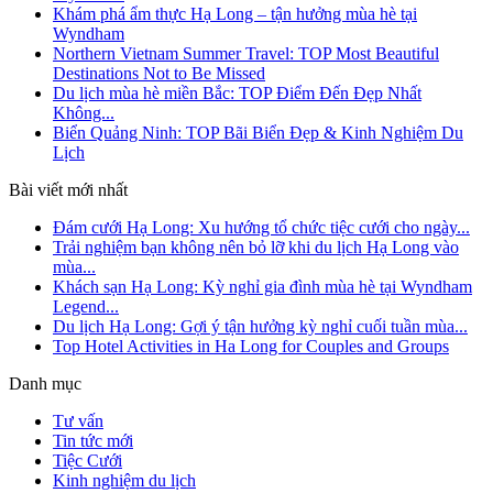
Khám phá ẩm thực Hạ Long – tận hưởng mùa hè tại
Wyndham
Northern Vietnam Summer Travel: TOP Most Beautiful
Destinations Not to Be Missed
Du lịch mùa hè miền Bắc: TOP Điểm Đến Đẹp Nhất
Không...
Biển Quảng Ninh: TOP Bãi Biển Đẹp & Kinh Nghiệm Du
Lịch
Bài viết mới nhất
Đám cưới Hạ Long: Xu hướng tổ chức tiệc cưới cho ngày...
Trải nghiệm bạn không nên bỏ lỡ khi du lịch Hạ Long vào
mùa...
Khách sạn Hạ Long: Kỳ nghỉ gia đình mùa hè tại Wyndham
Legend...
Du lịch Hạ Long: Gợi ý tận hưởng kỳ nghỉ cuối tuần mùa...
Top Hotel Activities in Ha Long for Couples and Groups
Danh mục
Tư vấn
Tin tức mới
Tiệc Cưới
Kinh nghiệm du lịch