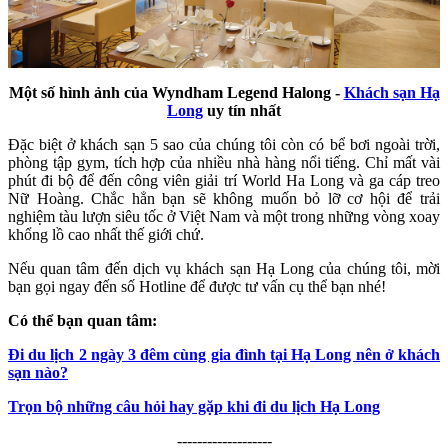
Một số hình ảnh của Wyndham Legend Halong -
Khách sạn Hạ
Long
uy tín nhất
Đặc biệt ở khách sạn 5 sao của chúng tôi còn có bể bơi ngoài trời,
phòng tập gym, tích hợp của nhiều nhà hàng nổi tiếng. Chỉ mất vài
phút đi bộ để đến công viên giải trí World Ha Long và ga cáp treo
Nữ Hoàng. Chắc hẳn bạn sẽ không muốn bỏ lỡ cơ hội để trải
nghiệm tàu lượn siêu tốc ở Việt Nam và một trong những vòng xoay
khổng lồ cao nhất thế giới chứ.
Nếu quan tâm đến dịch vụ khách sạn Hạ Long của chúng tôi, mời
bạn gọi ngay đến số Hotline để được tư vấn cụ thể bạn nhé!
Có thể bạn quan tâm:
Đi du lịch 2 ngày 3 đêm cùng gia đình tại Hạ Long nên ở khách
sạn nào?
Trọn bộ những câu hỏi hay gặp khi đi du lịch Hạ Long
-------------------