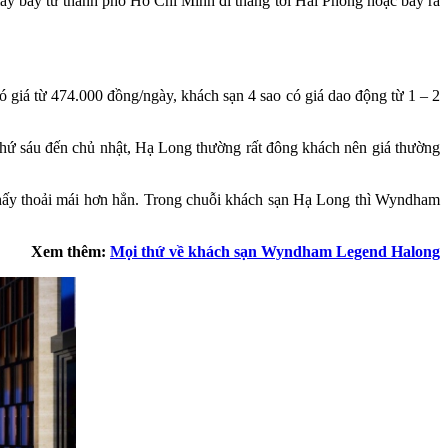
p máy bay từ thành phố Hồ Chí Minh đi thẳng tới Hải Phòng hoặc bay ra
 giá từ 474.000 đồng/ngày, khách sạn 4 sao có giá dao động từ 1 – 2
thứ sáu đến chủ nhật, Hạ Long thường rất đông khách nên giá thường
m thấy thoải mái hơn hẳn. Trong chuỗi khách sạn Hạ Long thì Wyndham
Xem thêm:
Mọi thứ về khách sạn Wyndham Legend Halong