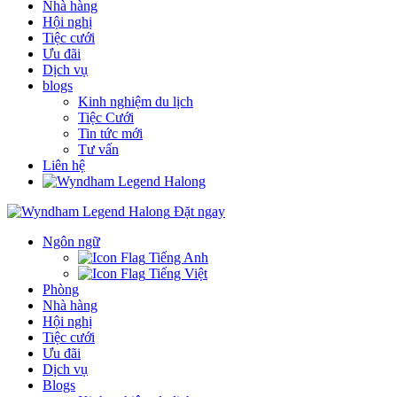
Nhà hàng
Hội nghị
Tiệc cưới
Ưu đãi
Dịch vụ
blogs
Kinh nghiệm du lịch
Tiệc Cưới
Tin tức mới
Tư vấn
Liên hệ
Đặt ngay
Ngôn ngữ
Tiếng Anh
Tiếng Việt
Phòng
Nhà hàng
Hội nghị
Tiệc cưới
Ưu đãi
Dịch vụ
Blogs