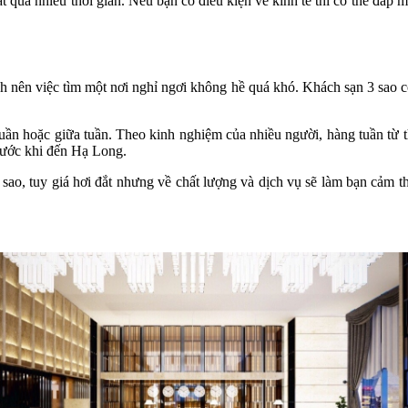
ất quá nhiều thời gian. Nếu bạn có điều kiện về kinh tế thì có thể đá
h nên việc tìm một nơi nghỉ ngơi không hề quá khó. Khách sạn 3 sao có
tuần hoặc giữa tuần. Theo kinh nghiệm của nhiều người, hàng tuần từ 
trước khi đến Hạ Long.
5 sao, tuy giá hơi đắt nhưng về chất lượng và dịch vụ sẽ làm bạn cả