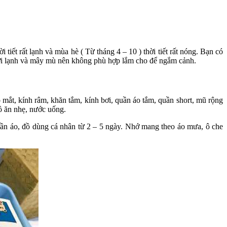
tiết rất lạnh và mùa hè ( Từ tháng 4 – 10 ) thời tiết rất nóng. Bạn có
ể hơi lạnh và mây mù nên không phù hợp lắm cho để ngắm cảnh.
 mắt, kính râm, khăn tắm, kính bơi, quần áo tắm, quần short, mũ rộng
ồ ăn nhẹ, nước uống.
quần áo, đồ dùng cá nhân từ 2 – 5 ngày. Nhớ mang theo áo mưa, ô che