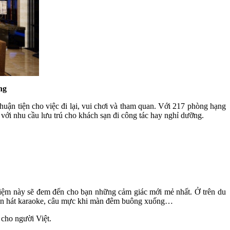
ng
uận tiện cho việc đi lại, vui chơi và tham quan. Với 217 phòng hạng
với nhu cầu lưu trú cho khách sạn đi công tác hay nghỉ dưỡng.
hiệm này sẽ đem đến cho bạn những cảm giác mới mẻ nhất. Ở trên du
i đến hát karaoke, câu mực khi màn đêm buông xuống…
 cho người Việt.