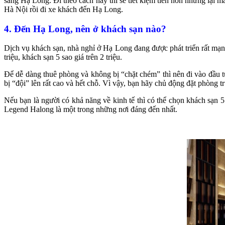
sang Hạ Long. Đi theo cách này thì sẽ tiết kiệm tiền hơn nhưng lại m
Hà Nội rồi đi xe khách đến Hạ Long.
4. Đến Hạ Long, nên ở khách sạn nào?
Dịch vụ khách sạn, nhà nghỉ ở Hạ Long đang được phát triển rất mạn
triệu, khách sạn 5 sao giá trên 2 triệu.
Để dễ dàng thuê phòng và không bị “chặt chém” thì nên đi vào đầu 
bị “đội” lên rất cao và hết chỗ. Vì vậy, bạn hãy chủ động đặt phòng 
Nếu bạn là người có khả năng về kinh tế thì có thể chọn khách sạn 
Legend Halong là một trong những nơi đáng đến nhất.