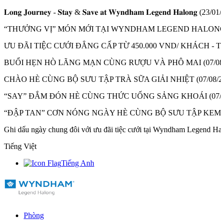
𝐋𝐨𝐧𝐠 𝐉𝐨𝐮𝐫𝐧𝐞𝐲 - 𝐒𝐭𝐚𝐲 & 𝐒𝐚𝐯𝐞 𝐚𝐭 𝐖𝐲𝐧𝐝𝐡𝐚𝐦 𝐋𝐞𝐠𝐞𝐧𝐝 𝐇𝐚𝐥𝐨𝐧𝐠
(23/01
“THƯỞNG VỊ” MÓN MỚI TẠI WYNDHAM LEGEND HALON
ƯU ĐÃI TIỆC CƯỚI ĐẲNG CẤP TỪ 450.000 VND/ KHÁCH 
BUỔI HẸN HÒ LÃNG MẠN CÙNG RƯỢU VÀ PHÔ MAI
(07/0
CHÀO HÈ CÙNG BỘ SƯU TẬP TRÀ SỮA GIẢI NHIỆT
(07/08/
“SAY” ĐẮM ĐÓN HÈ CÙNG THỨC UỐNG SẢNG KHOÁI
(07
“ĐẬP TAN” CƠN NÓNG NGÀY HÈ CÙNG BỘ SƯU TẬP KE
Ghi dấu ngày chung đôi với ưu đãi tiệc cưới tại Wyndham Legend H
Tiếng Việt
Tiếng Anh
Phòng