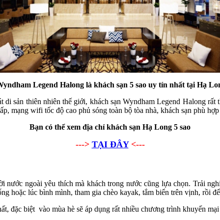
yndham Legend Halong là khách sạn 5 sao uy tín nhất tại Hạ Lo
 di sản thiên nhiên thế giới, khách sạn Wyndham Legend Halong rất th
ấp, mạng wifi tốc độ cao phủ sóng toàn bộ tòa nhà, khách sạn phù hợp 
Bạn có thể xem địa chỉ khách sạn Hạ Long 5 sao
--->
TẠI ĐÂY
<---
i nước ngoài yêu thích mà khách trong nước cũng lựa chọn. Trải ng
ng hoặc lúc bình mình, tham gia chèo kayak, tắm biển trên vịnh, rồ
nhất, đặc biệt vào mùa hè sẽ áp dụng rất nhiều chương trình khuyến mại