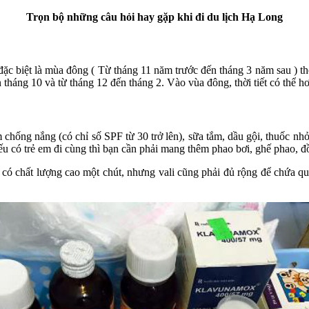
Trọn bộ những câu hỏi hay gặp khi đi du lịch Hạ Long
ặc biệt là mùa đông ( Từ tháng 11 năm trước đến tháng 3 năm sau ) thời 
đến tháng 10 và từ tháng 12 đến tháng 2. Vào vùa đông, thời tiết có th
chống nắng (có chỉ số SPF từ 30 trở lên), sữa tắm, dầu gội, thuốc nhỏ
 có trẻ em đi cùng thì bạn cần phải mang thêm phao bơi, ghế phao, đ
i có chất lượng cao một chút, nhưng vali cũng phải đủ rộng để chứa 