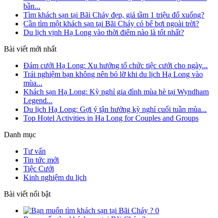
bần...
Tìm khách sạn tại Bãi Cháy đẹp, giá tầm 1 triệu đổ xuống?
Cần tìm một khách sạn tại Bãi Cháy có bể bơi ngoài trời?
Du lịch vịnh Hạ Long vào thời điểm nào là tốt nhất?
Bài viết mới nhất
Đám cưới Hạ Long: Xu hướng tổ chức tiệc cưới cho ngày...
Trải nghiệm bạn không nên bỏ lỡ khi du lịch Hạ Long vào
mùa...
Khách sạn Hạ Long: Kỳ nghỉ gia đình mùa hè tại Wyndham
Legend...
Du lịch Hạ Long: Gợi ý tận hưởng kỳ nghỉ cuối tuần mùa...
Top Hotel Activities in Ha Long for Couples and Groups
Danh mục
Tư vấn
Tin tức mới
Tiệc Cưới
Kinh nghiệm du lịch
Bài viết nổi bật
0