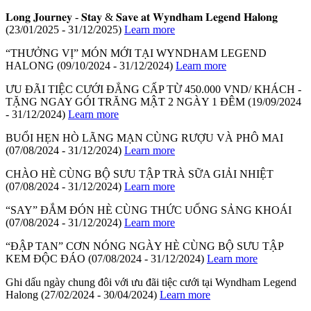
𝐋𝐨𝐧𝐠 𝐉𝐨𝐮𝐫𝐧𝐞𝐲 - 𝐒𝐭𝐚𝐲 & 𝐒𝐚𝐯𝐞 𝐚𝐭 𝐖𝐲𝐧𝐝𝐡𝐚𝐦 𝐋𝐞𝐠𝐞𝐧𝐝 𝐇𝐚𝐥𝐨𝐧𝐠
(23/01/2025 - 31/12/2025)
Learn more
“THƯỞNG VỊ” MÓN MỚI TẠI WYNDHAM LEGEND
HALONG
(09/10/2024 - 31/12/2024)
Learn more
ƯU ĐÃI TIỆC CƯỚI ĐẲNG CẤP TỪ 450.000 VND/ KHÁCH -
TẶNG NGAY GÓI TRĂNG MẬT 2 NGÀY 1 ĐÊM
(19/09/2024
- 31/12/2024)
Learn more
BUỔI HẸN HÒ LÃNG MẠN CÙNG RƯỢU VÀ PHÔ MAI
(07/08/2024 - 31/12/2024)
Learn more
CHÀO HÈ CÙNG BỘ SƯU TẬP TRÀ SỮA GIẢI NHIỆT
(07/08/2024 - 31/12/2024)
Learn more
“SAY” ĐẮM ĐÓN HÈ CÙNG THỨC UỐNG SẢNG KHOÁI
(07/08/2024 - 31/12/2024)
Learn more
“ĐẬP TAN” CƠN NÓNG NGÀY HÈ CÙNG BỘ SƯU TẬP
KEM ĐỘC ĐÁO
(07/08/2024 - 31/12/2024)
Learn more
Ghi dấu ngày chung đôi với ưu đãi tiệc cưới tại Wyndham Legend
Halong
(27/02/2024 - 30/04/2024)
Learn more