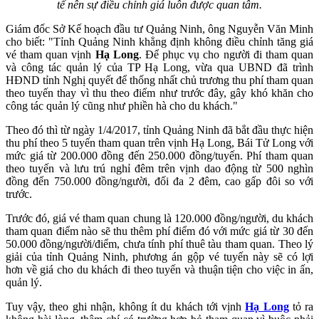
tế nên sự điều chỉnh giá luôn được quan tâm.
Giám đốc Sở Kế hoạch đầu tư Quảng Ninh, ông Nguyễn Văn Minh
cho biết: "Tỉnh Quảng Ninh khẳng định không điều chỉnh tăng giá
vé tham quan vịnh
Hạ Long
. Để phục vụ cho người đi tham quan
và công tác quản lý của TP Hạ Long, vừa qua UBND đã trình
HĐND tỉnh Nghị quyết để thống nhất chủ trương thu phí tham quan
theo tuyến thay vì thu theo điểm như trước đây, gây khó khăn cho
công tác quản lý cũng như phiền hà cho du khách."
Theo đó thì từ ngày 1/4/2017, tỉnh Quảng Ninh đã bắt đầu thực hiện
thu phí theo 5 tuyến tham quan trên vịnh Hạ Long, Bái Tử Long với
mức giá từ 200.000 đồng đến 250.000 đồng/tuyến. Phí tham quan
theo tuyến và lưu trú nghỉ đêm trên vịnh dao động từ 500 nghìn
đồng đến 750.000 đồng/người, đối đa 2 đêm, cao gấp đôi so với
trước.
Trước đó, giá vé tham quan chung là 120.000 đồng/người, du khách
tham quan điểm nào sẽ thu thêm phí điểm đó với mức giá từ 30 đến
50.000 đồng/người/điểm, chưa tính phí thuê tàu tham quan. Theo lý
giải của tỉnh Quảng Ninh, phương án gộp vé tuyến này sẽ có lợi
hơn về giá cho du khách đi theo tuyến và thuận tiện cho việc in ấn,
quản lý.
Tuy vậy, theo ghi nhận, không ít du khách tới vịnh
Hạ Long
tỏ ra