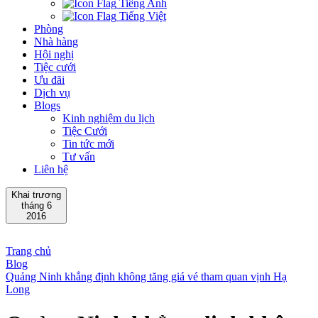
Tiếng Anh
Tiếng Việt
Phòng
Nhà hàng
Hội nghị
Tiệc cưới
Ưu đãi
Dịch vụ
Blogs
Kinh nghiệm du lịch
Tiệc Cưới
Tin tức mới
Tư vấn
Liên hệ
Khai trương
tháng 6
2016
Trang chủ
Blog
Quảng Ninh khẳng định không tăng giá vé tham quan vịnh Hạ
Long