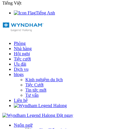
Tiếng Việt
Tiếng Anh
Phòng
Nhà hàng
Hội nghị
Tiệc cưới
Ưu đãi
Dịch vụ
blogs
Kinh nghiệm du lịch
Tiệc Cưới
Tin tức mới
Tư vấn
Liên hệ
Đặt ngay
Ngôn ngữ