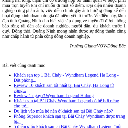
không hài lòng, thậm chí có trường hợp bỏ tham quan vì buộc phải
mua trọn tuyến khi chỉ muốn đi một số điểm. Đại diện nhiều doanh
nghiệp cũng phản ánh, việc điều chỉnh gây ảnh hưởng đáng kể đến
hoạt động kinh doanh do giá đã niêm yết từ trước. Về điều này, lãnh
đạo tỉnh Quảng Ninh cho biết việc áp dụng vé tuyến đã được thông
báo rộng rãi đến các doanh nghiệp, người dân, du khách trước 1
quý. Đồng thời, Quảng Ninh mong nhận được sự đồng thuận cũng
như chấp hành từ phía cộng đồng doanh nghiệp.
Trường Giang/VOV-Đông Bắc
Bài viết cùng danh mục
Khách sạn top 1 Bãi Cháy - Wyndham Legend Hạ Long -
Đặt phòng...
Review 10 khách sạn tốt nhất tại Bãi Cháy, Hạ Long từ
cộng...
Review 1 ngày ở Wyndham Legend Halong
Khách sạn tại Bãi Cháy Wyndham Legend có bể bơi riêng
cho trẻ...
Du lịch vào mùa hè nên ở khách sạn tại Bãi Cháy nào?
Phòng Superior khách sạn tại Bãi Cháy Wyndham được trang
bị...
5 điểm giúp khách sạn tại Bãi Cháy Wyndham Legend “nổi