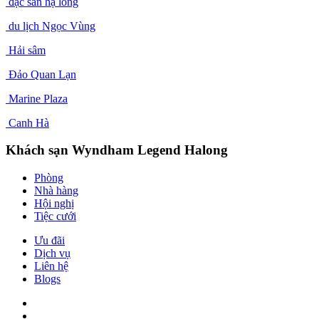
đặc sản hạ long
du lịch Ngọc Vùng
Hải sâm
Đảo Quan Lạn
Marine Plaza
Canh Hà
Khách sạn Wyndham Legend Halong
Phòng
Nhà hàng
Hội nghị
Tiệc cưới
Ưu đãi
Dịch vụ
Liên hệ
Blogs