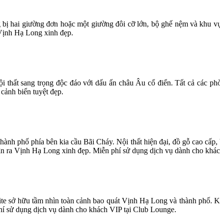
trang bị hai giường đơn hoặc một giường đôi cỡ lớn, bộ ghế nệm và kh
 Vịnh Hạ Long xinh đẹp.
i thất sang trọng độc đáo với dấu ấn châu Âu cổ điển. Tất cả các p
 cảnh biển tuyệt đẹp.
nh phố phía bên kia cầu Bãi Cháy. Nội thất hiện đại, đồ gỗ cao cấp, 
nhìn ra Vịnh Hạ Long xinh đẹp. Miễn phí sử dụng dịch vụ dành cho khá
uite sở hữu tầm nhìn toàn cảnh bao quát Vịnh Hạ Long và thành phố. 
hí sử dụng dịch vụ dành cho khách VIP tại Club Lounge.