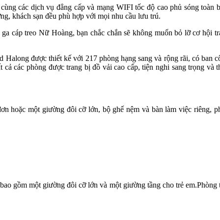
ại cùng các dịch vụ đẳng cấp và mạng WIFI tốc độ cao phủ sóng toàn b
ỡng, khách sạn đều phù hợp với mọi nhu cầu lưu trú.
và ga cáp treo Nữ Hoàng, bạn chắc chắn sẽ không muốn bỏ lỡ cơ hội t
along được thiết kế với 217 phòng hạng sang và rộng rãi, có ban côn
 cả các phòng được trang bị đồ vải cao cấp, tiện nghi sang trọng và
 đơn hoặc một giường đôi cỡ lớn, bộ ghế nệm và bàn làm việc riêng,
, bao gồm một giường đôi cỡ lớn và một giường tầng cho trẻ em.Phòng t