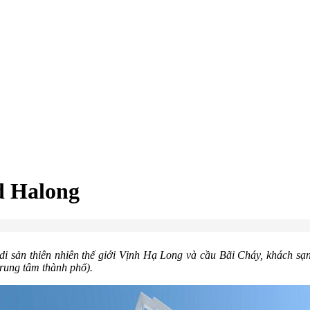
d Halong
 di sản thiên nhiên thế giới Vịnh Hạ Long và cầu Bãi Cháy, khách s
(trung tâm thành phố).