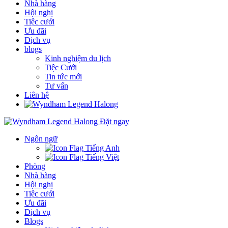
Nhà hàng
Hội nghị
Tiệc cưới
Ưu đãi
Dịch vụ
blogs
Kinh nghiệm du lịch
Tiệc Cưới
Tin tức mới
Tư vấn
Liên hệ
Đặt ngay
Ngôn ngữ
Tiếng Anh
Tiếng Việt
Phòng
Nhà hàng
Hội nghị
Tiệc cưới
Ưu đãi
Dịch vụ
Blogs