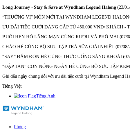
𝐋𝐨𝐧𝐠 𝐉𝐨𝐮𝐫𝐧𝐞𝐲 - 𝐒𝐭𝐚𝐲 & 𝐒𝐚𝐯𝐞 𝐚𝐭 𝐖𝐲𝐧𝐝𝐡𝐚𝐦 𝐋𝐞𝐠𝐞𝐧𝐝 𝐇𝐚𝐥𝐨𝐧𝐠
(23/01
“THƯỞNG VỊ” MÓN MỚI TẠI WYNDHAM LEGEND HALON
ƯU ĐÃI TIỆC CƯỚI ĐẲNG CẤP TỪ 450.000 VND/ KHÁCH 
BUỔI HẸN HÒ LÃNG MẠN CÙNG RƯỢU VÀ PHÔ MAI
(07/0
CHÀO HÈ CÙNG BỘ SƯU TẬP TRÀ SỮA GIẢI NHIỆT
(07/08/
“SAY” ĐẮM ĐÓN HÈ CÙNG THỨC UỐNG SẢNG KHOÁI
(07
“ĐẬP TAN” CƠN NÓNG NGÀY HÈ CÙNG BỘ SƯU TẬP KE
Ghi dấu ngày chung đôi với ưu đãi tiệc cưới tại Wyndham Legend H
Tiếng Việt
Tiếng Anh
Phòng