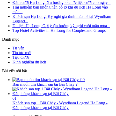
Đám cưới Hạ Long: Xu hướng tổ chức tiệc cưới cho ngày...
Trải nghiệm bạn không nên bỏ lỡ khi du lịch Hạ Long vào
mùa...
Khách sạn Hạ Long: Kỳ nghỉ gia đình mùa hè tại Wyndham
Legend...
Du lịch Hạ Long: Gợi ý tận hưởng kỳ nghỉ cuối tuần mùa...
Top Hotel Activities in Ha Long for Couples and Groups
Danh mục
Tư vấn
Tin tức mới
Tiệc Cưới
Kinh nghiệm du lịch
Bài viết nổi bật
0
Bạn muốn tìm khách sạn tại Bãi Cháy ?
01
Khách sạn top 1 Bãi Cháy - Wyndham Legend Hạ Long -
Đặt phòng khách sạn tại Bãi Cháy