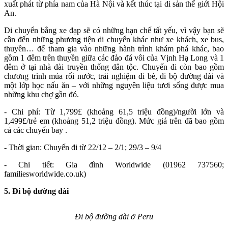
xuất phát từ phía nam của Hà Nội và kết thúc tại di sản thế giới Hội
An.
Di chuyển bằng xe đạp sẽ có những hạn chế tất yếu, vì vậy bạn sẽ
cần đến những phương tiện di chuyển khác như xe khách, xe bus,
thuyền… để tham gia vào những hành trình khám phá khác, bao
gồm 1 đêm trên thuyền giữa các đảo đá vôi của Vịnh Hạ Long và 1
đêm ở tại nhà dài truyền thống dân tộc. Chuyến đi còn bao gồm
chương trình múa rối nước, trải nghiệm đi bè, đi bộ đường dài và
một lớp học nấu ăn – với những nguyên liệu tươi sống được mua
những khu chợ gần đó.
- Chi phí: Từ 1,799£ (khoảng 61,5 triệu đồng)/người lớn và
1,499£/trẻ em (khoảng 51,2 triệu đồng). Mức giá trên đã bao gồm
cả các chuyến bay .
- Thời gian: Chuyến đi từ 22/12 – 2/1; 29/3 – 9/4
- Chi tiết: Gia đình Worldwide (01962 737560;
familiesworldwide.co.uk)
5. Đi bộ đường dài
Đi bộ đường dài ở Peru