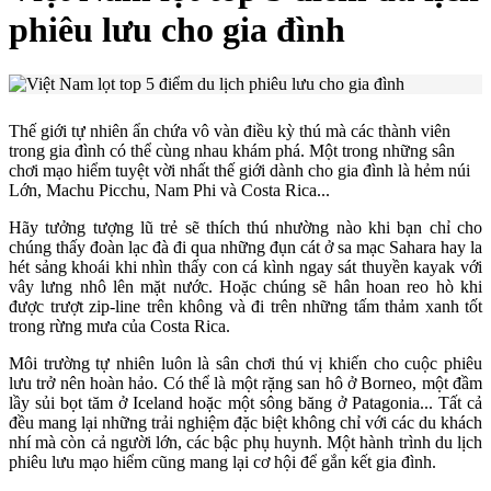
phiêu lưu cho gia đình
Thế giới tự nhiên ẩn chứa vô vàn điều kỳ thú mà các thành viên
trong gia đình có thể cùng nhau khám phá. Một trong những sân
chơi mạo hiểm tuyệt vời nhất thế giới dành cho gia đình là hẻm núi
Lớn, Machu Picchu, Nam Phi và Costa Rica...
Hãy tưởng tượng lũ trẻ sẽ thích thú nhường nào khi bạn chỉ cho
chúng thấy đoàn lạc đà đi qua những đụn cát ở sa mạc Sahara hay la
hét sảng khoái khi nhìn thấy con cá kình ngay sát thuyền kayak với
vây lưng nhô lên mặt nước. Hoặc chúng sẽ hân hoan reo hò khi
được trượt zip-line trên không và đi trên những tấm thảm xanh tốt
trong rừng mưa của Costa Rica.
Môi trường tự nhiên luôn là sân chơi thú vị khiến cho cuộc phiêu
lưu trở nên hoàn hảo. Có thể là một rặng san hô ở Borneo, một đầm
lầy sủi bọt tăm ở Iceland hoặc một sông băng ở Patagonia... Tất cả
đều mang lại những trải nghiệm đặc biệt không chỉ với các du khách
nhí mà còn cả người lớn, các bậc phụ huynh. Một hành trình du lịch
phiêu lưu mạo hiểm cũng mang lại cơ hội để gắn kết gia đình.