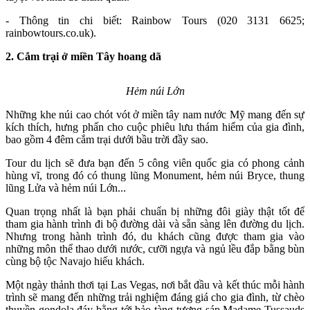
- Thông tin chi biết: Rainbow Tours (020 3131 6625;
rainbowtours.co.uk).
2. Cắm trại ở miền Tây hoang dã
Hẻm núi Lớn
Những khe núi cao chót vót ở miền tây nam nước Mỹ mang đến sự
kích thích, hưng phấn cho cuộc phiêu lưu thám hiểm của gia đình,
bao gồm 4 đêm cắm trại dưới bầu trời đầy sao.
Tour du lịch sẽ đưa bạn đến 5 công viên quốc gia có phong cảnh
hùng vĩ, trong đó có thung lũng Monument, hẻm núi Bryce, thung
lũng Lửa và hẻm núi Lớn...
Quan trọng nhất là bạn phải chuẩn bị những đôi giày thật tốt để
tham gia hành trình đi bộ đường dài và sẵn sàng lên đường du lịch.
Nhưng trong hành trình đó, du khách cũng được tham gia vào
những môn thể thao dưới nước, cưỡi ngựa và ngủ lều đắp bằng bùn
cùng bộ tộc Navajo hiếu khách.
Một ngày thảnh thơi tại Las Vegas, nơi bắt đầu và kết thúc mỗi hành
trình sẽ mang đến những trải nghiệm đáng giá cho gia đình, từ chèo
thuyền gondola đáy bằng tới bảo tàng tượng sáp Madame Tussauds