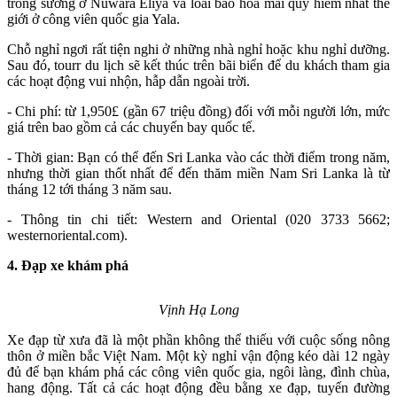
trong sương ở Nuwara Eliya và loài báo hoa mai quý hiếm nhất thế
giới ở công viên quốc gia Yala.
Chỗ nghỉ ngơi rất tiện nghi ở những nhà nghỉ hoặc khu nghỉ dưỡng.
Sau đó, tourr du lịch sẽ kết thúc trên bãi biển để du khách tham gia
các hoạt động vui nhộn, hẫp dẫn ngoài trời.
- Chi phí: từ 1,950£ (gần 67 triệu đồng) đối với mỗi người lớn, mức
giá trên bao gồm cả các chuyến bay quốc tế.
- Thời gian: Bạn có thể đến Sri Lanka vào các thời điểm trong năm,
nhưng thời gian thốt nhất để đến thăm miền Nam Sri Lanka là từ
tháng 12 tới tháng 3 năm sau.
- Thông tin chi tiết: Western and Oriental (020 3733 5662;
westernoriental.com).
4. Đạp xe khám phá
Vịnh Hạ Long
Xe đạp từ xưa đã là một phần không thể thiếu với cuộc sống nông
thôn ở miền bắc Việt Nam. Một kỳ nghỉ vận động kéo dài 12 ngày
đủ để bạn khám phá các công viên quốc gia, ngôi làng, đình chùa,
hang động. Tất cả các hoạt động đều bằng xe đạp, tuyến đường