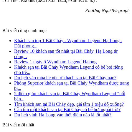
- Chi tiết: Exodus (0845 805 5346; exodus.co.uk) .
Phương Nga/Telegraph
Bài viết cùng danh mục
Khách sạn top 1 Bãi Cháy - Wyndham Legend Hạ Long -
Đặt phòng...
Review 10 khách sạn tốt nhất tại Bãi Cháy, Hạ Long từ
cộng...
Review 1 ngày ở Wyndham Legend Halong
Khách sạn tại Bãi Cháy Wyndham Legend có bể bơi riêng
cho trẻ...
Du lịch vào mùa hè nên ở khách sạn tại Bãi Cháy nào?
Phòng Superior khách sạn tại Bãi Cháy Wyndham được trang
bị...
5 điểm giúp khách sạn tại Bãi Cháy Wyndham Legend “nổi
bần...
Tìm khách sạn tại Bãi Cháy đẹp, giá tầm 1 triệu đổ xuống?
Cần tìm một khách sạn tại Bãi Cháy có bể bơi ngoài trời?
Du lịch vịnh Hạ Long vào thời điểm nào là tốt nhất?
Bài viết mới nhất