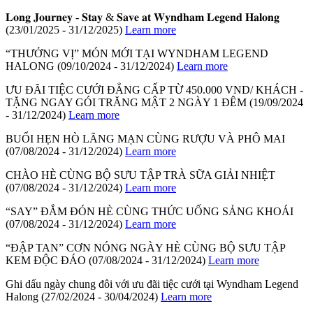
𝐋𝐨𝐧𝐠 𝐉𝐨𝐮𝐫𝐧𝐞𝐲 - 𝐒𝐭𝐚𝐲 & 𝐒𝐚𝐯𝐞 𝐚𝐭 𝐖𝐲𝐧𝐝𝐡𝐚𝐦 𝐋𝐞𝐠𝐞𝐧𝐝 𝐇𝐚𝐥𝐨𝐧𝐠
(23/01/2025 - 31/12/2025)
Learn more
“THƯỞNG VỊ” MÓN MỚI TẠI WYNDHAM LEGEND
HALONG
(09/10/2024 - 31/12/2024)
Learn more
ƯU ĐÃI TIỆC CƯỚI ĐẲNG CẤP TỪ 450.000 VND/ KHÁCH -
TẶNG NGAY GÓI TRĂNG MẬT 2 NGÀY 1 ĐÊM
(19/09/2024
- 31/12/2024)
Learn more
BUỔI HẸN HÒ LÃNG MẠN CÙNG RƯỢU VÀ PHÔ MAI
(07/08/2024 - 31/12/2024)
Learn more
CHÀO HÈ CÙNG BỘ SƯU TẬP TRÀ SỮA GIẢI NHIỆT
(07/08/2024 - 31/12/2024)
Learn more
“SAY” ĐẮM ĐÓN HÈ CÙNG THỨC UỐNG SẢNG KHOÁI
(07/08/2024 - 31/12/2024)
Learn more
“ĐẬP TAN” CƠN NÓNG NGÀY HÈ CÙNG BỘ SƯU TẬP
KEM ĐỘC ĐÁO
(07/08/2024 - 31/12/2024)
Learn more
Ghi dấu ngày chung đôi với ưu đãi tiệc cưới tại Wyndham Legend
Halong
(27/02/2024 - 30/04/2024)
Learn more