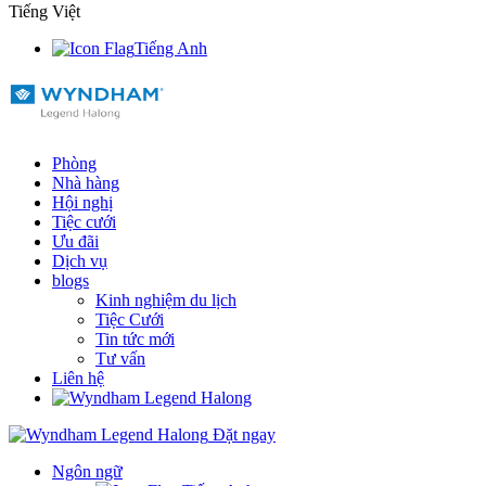
Tiếng Việt
Tiếng Anh
Phòng
Nhà hàng
Hội nghị
Tiệc cưới
Ưu đãi
Dịch vụ
blogs
Kinh nghiệm du lịch
Tiệc Cưới
Tin tức mới
Tư vấn
Liên hệ
Đặt ngay
Ngôn ngữ