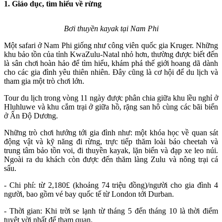
1. Giáo dục, tìm hiểu về rừng
Bơi thuyền kayak tại Nam Phi
Một safari ở Nam Phi giống như công viên quốc gia Kruger. Những
khu bảo tồn của tỉnh KwaZulu-Natal nhỏ hơn, thường được biết đến
là sân chơi hoàn hảo để tìm hiểu, khám phá thế giới hoang dã dành
cho các gia đình yêu thiên nhiên. Đây cũng là cơ hội để du lịch và
tham gia một trò chơi lớn.
Tour du lịch trong vòng 11 ngày được phân chia giữa khu lều nghỉ ở
Hluhluwe và khu cắm trại ở giữa hồ, rặng san hô cùng các bãi biển
ở Ấn Độ Dương.
Những trò chơi hướng tới gia đình như: một khóa học về quan sát
động vật và kỹ năng đi rừng, trực tiếp thăm loài báo cheetah và
trung tâm bảo tồn voi, đi thuyền kayak, lặn biển và đạp xe leo núi.
Ngoài ra du khách còn được đến thăm làng Zulu và nông trại cá
sấu.
- Chi phí: từ 2,180£ (khoảng 74 triệu đồng)/người cho gia đình 4
người, bao gồm vé bay quốc tế từ London tới Durban.
- Thời gian: Khi trời se lạnh từ tháng 5 đến tháng 10 là thời điểm
tuyệt vời nhất để tham quan.