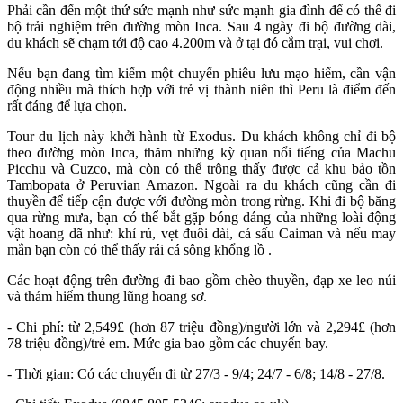
Phải cần đến một thứ sức mạnh như sức mạnh gia đình để có thể đi
bộ trải nghiệm trên đường mòn Inca. Sau 4 ngày đi bộ đường dài,
du khách sẽ chạm tới độ cao 4.200m và ở tại đó cắm trại, vui chơi.
Nếu bạn đang tìm kiếm một chuyến phiêu lưu mạo hiểm, cần vận
động nhiều mà thích hợp với trẻ vị thành niên thì Peru là điểm đến
rất đáng để lựa chọn.
Tour du lịch này khởi hành từ Exodus. Du khách không chỉ đi bộ
theo đường mòn Inca, thăm những kỳ quan nổi tiếng của Machu
Picchu và Cuzco, mà còn có thể trông thấy được cả khu bảo tồn
Tambopata ở Peruvian Amazon. Ngoài ra du khách cũng cần đi
thuyền để tiếp cận được với đường mòn trong rừng. Khi đi bộ băng
qua rừng mưa, bạn có thể bắt gặp bóng dáng của những loài động
vật hoang dã như: khỉ rú, vẹt đuôi dài, cá sấu Caiman và nếu may
mắn bạn còn có thể thấy rái cá sông khổng lồ .
Các hoạt động trên đường đi bao gồm chèo thuyền, đạp xe leo núi
và thám hiểm thung lũng hoang sơ.
- Chi phí: từ 2,549£ (hơn 87 triệu đồng)/người lớn và 2,294£ (hơn
78 triệu đồng)/trẻ em. Mức gia bao gồm các chuyến bay.
- Thời gian: Có các chuyến đi từ 27/3 - 9/4; 24/7 - 6/8; 14/8 - 27/8.