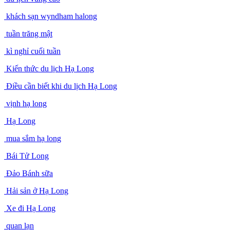
khách sạn wyndham halong
tuần trăng mật
kì nghỉ cuối tuần
Kiến thức du lịch Hạ Long
Điều cần biết khi du lịch Hạ Long
vịnh hạ long
Hạ Long
mua sắm hạ long
Bái Tử Long
Đảo Bánh sữa
Hải sản ở Hạ Long
Xe đi Hạ Long
quan lạn