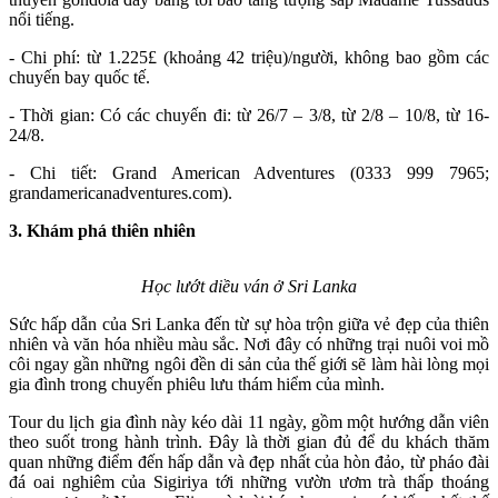
nổi tiếng.
- Chi phí: từ 1.225£ (khoảng 42 triệu)/người, không bao gồm các
chuyến bay quốc tế.
- Thời gian: Có các chuyến đi: từ 26/7 – 3/8, từ 2/8 – 10/8, từ 16-
24/8.
- Chi tiết: Grand American Adventures (0333 999 7965;
grandamericanadventures.com).
3. Khám phá thiên nhiên
Học lướt diều ván ở Sri Lanka
Sức hấp dẫn của Sri Lanka đến từ sự hòa trộn giữa vẻ đẹp của thiên
nhiên và văn hóa nhiều màu sắc. Nơi đây có những trại nuôi voi mồ
côi ngay gần những ngôi đền di sản của thế giới sẽ làm hài lòng mọi
gia đình trong chuyến phiêu lưu thám hiểm của mình.
Tour du lịch gia đình này kéo dài 11 ngày, gồm một hướng dẫn viên
theo suốt trong hành trình. Đây là thời gian đủ để du khách thăm
quan những điểm đến hấp dẫn và đẹp nhất của hòn đảo, từ pháo đài
đá oai nghiêm của Sigiriya tới những vườn ươm trà thấp thoáng